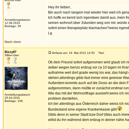
Bronze-User
Hey ihr lieben..
Bin auch nach langem mal wieder hier weil ich gerad
Ich hoffe es kennt sich irgendwer damit aus..mein f
Anmeldungsdatum:
seinen wohnort über 3stunden weg von mir..würde e
12.08.2010
Beiträge: 28
sofort einen therapieplatz klarmachen?weiss irge
Lg
Nach oben
Bizzy87
Verfasst am: 19. Mai 2011 14:50
Titel:
Silber-User
Ob dein Freund sofort aufgenomen wird glaub ich ni
selber wegen benzo entzug vor ca 10 tagen im Kran
aufnahme weil dort grade wenig los war, das hängt
stehen.allerdings gibts fast immer eine gewisse War
Außerdem kommts auch auf die Dosis an die dein Fr
aufgenommen, dann müßte er zunächst erstmal runt
Wie das mit der Wohnortfrage aussieht weiss ich nic
Anmeldungsdatum:
25.04.2011
problem darstellen,
Beiträge: 108
Ich bin allerdings aus Österreich daher weiss ich n
Bundesland eine eigene Krankenkasse gibt
Gibts denn in seiner Stadt bzw Dorf (Was auch imm
willst du ihn während dem entzug in deiner nähe h