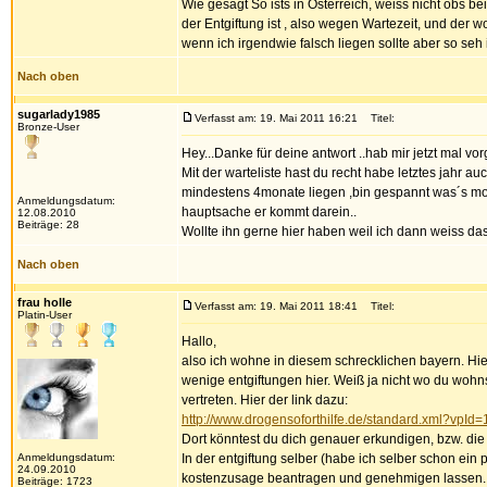
Wie gesagt So ists in Österreich, weiss nicht obs b
der Entgiftung ist , also wegen Wartezeit, und der
wenn ich irgendwie falsch liegen sollte aber so seh
Nach oben
sugarlady1985
Verfasst am: 19. Mai 2011 16:21
Titel:
Bronze-User
Hey...Danke für deine antwort ..hab mir jetzt mal 
Mit der warteliste hast du recht habe letztes jahr
mindestens 4monate liegen ,bin gespannt was´s mor
Anmeldungsdatum:
hauptsache er kommt darein..
12.08.2010
Beiträge: 28
Wollte ihn gerne hier haben weil ich dann weiss das
Nach oben
frau holle
Verfasst am: 19. Mai 2011 18:41
Titel:
Platin-User
Hallo,
also ich wohne in diesem schrecklichen bayern. Hier 
wenige entgiftungen hier. Weiß ja nicht wo du wohnst.
vertreten. Hier der link dazu:
http://www.drogensoforthilfe.de/standard.xml?v
Dort könntest du dich genauer erkundigen, bzw. die
Anmeldungsdatum:
In der entgiftung selber (habe ich selber schon ein 
24.09.2010
kostenzusage beantragen und genehmigen lassen.
Beiträge: 1723