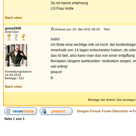
So ist meine erfahrung
LG Frau Holle
Nach oben
gema1509
Verfasst am: 20. Mai 2011 09:35
Titel:
Gold-User
hallo!
ich finde eine wichtige info ist noch: der kostent
innerhalb von 14 tagen entschieden haben, ob oder 
das ist fakt. also kann man das von einer entgiftung 
therapien längere wartezeiten. motivation zeigen, 
viel erfolg!
Anmeldungsdatum:
peace!
14.04.2010
g.
Beiträge: 522
Nach oben
Beiträge der letzten Zeit anzeigen
Drogen-Forum Foren-Übersicht
->
F
Seite
1
von
1