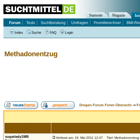
Startseite
Magazin
Int
Forum
Tests
Suchtberatung
Umfragen
Promillerechner
BMI-Re
Index
Suche
FAQ
Login
Methadonentzug
Drogen-Forum Foren-Übersicht
->
F
Autor
sugarlady1985
Verfasst am: 19. Mai 2011 12:47
Titel: Methadonentzug