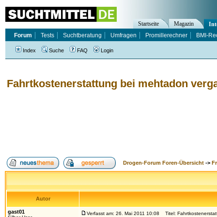
Startseite
Magazin
Int
Forum
Tests
Suchtberatung
Umfragen
Promillerechner
BMI-Re
Index
Suche
FAQ
Login
Fahrtkostenerstattung bei mehtadon verg
Drogen-Forum Foren-Übersicht
->
F
Autor
gast01
Verfasst am: 26. Mai 2011 10:08
Titel: Fahrtkostenersta