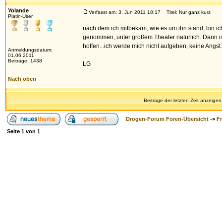
Yolande
Verfasst am: 3. Jun 2011 18:17
Titel: Nur ganz kurz
Platin-User
nach dem ich mitbekam, wie es um ihn stand, bin ic
genommen, unter großem Theater natürlich. Dann ist 
hoffen...ich werde mich nicht aufgeben, keine Angst.
Anmeldungsdatum:
01.06.2011
Beiträge: 1438
LG
Nach oben
Beiträge der letzten Zeit anzeigen
Drogen-Forum Foren-Übersicht
->
F
Seite
1
von
1