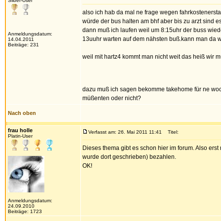
Silber-User
also ich hab da mal ne frage wegen fahrkostenersta
würde der bus halten am bhf aber bis zu arzt sind e
dann muß ich laufen weil um 8:15uhr der buss wiede
Anmeldungsdatum:
13uuhr warten auf dem nähsten buß.kann man da w
14.04.2011
Beiträge: 231
weil mit hartz4 kommt man nicht weit das heiß wir m
dazu muß ich sagen bekomme takehome für ne woch
müßenten oder nicht?
Nach oben
frau holle
Verfasst am: 26. Mai 2011 11:41
Titel:
Platin-User
Dieses thema gibt es schon hier im forum. Also erst
wurde dort geschrieben) bezahlen.
OK!
Anmeldungsdatum:
24.09.2010
Beiträge: 1723