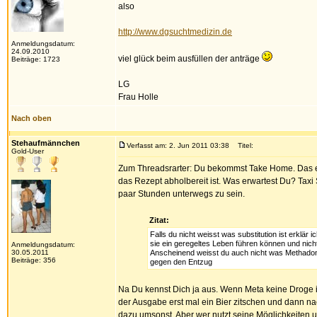
also
http://www.dgsuchtmedizin.de
Anmeldungsdatum:
24.09.2010
viel glück beim ausfüllen der anträge
Beiträge: 1723
LG
Frau Holle
Nach oben
Stehaufmännchen
Verfasst am: 2. Jun 2011 03:38
Titel:
Gold-User
Zum Threadsrarter: Du bekommst Take Home. Das etz
das Rezept abholbereit ist. Was erwartest Du? Taxi 
paar Stunden unterwegs zu sein.
Zitat:
Falls du nicht weisst was substitution ist erkl
sie ein geregeltes Leben führen können und ni
Anmeldungsdatum:
30.05.2011
Anscheinend weisst du auch nicht was Methadon 
Beiträge: 356
gegen den Entzug
Na Du kennst Dich ja aus. Wenn Meta keine Droge i
der Ausgabe erst mal ein Bier zitschen und dann na
dazu umsonst. Aber wer nutzt seine Möglichkeiten u