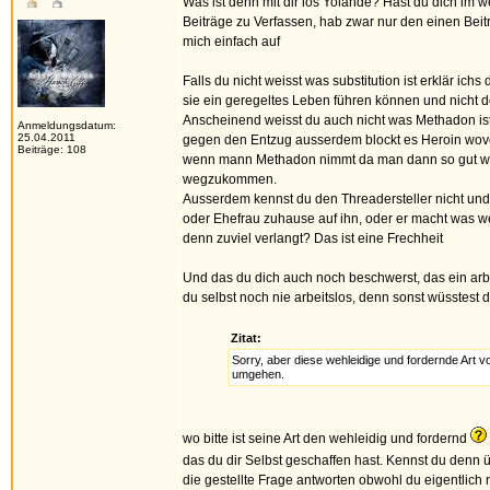
Was ist denn mit dir los Yolande? Hast du dich im
Beiträge zu Verfassen, hab zwar nur den einen Beit
mich einfach auf
Falls du nicht weisst was substitution ist erklär 
sie ein geregeltes Leben führen können und nicht
Anscheinend weisst du auch nicht was Methadon ist
Anmeldungsdatum:
25.04.2011
gegen den Entzug ausserdem blockt es Heroin wov
Beiträge: 108
wenn mann Methadon nimmt da man dann so gut wi
wegzukommen.
Ausserdem kennst du den Threadersteller nicht und w
oder Ehefrau zuhause auf ihn, oder er macht was wei
denn zuviel verlangt? Das ist eine Frechheit
Und das du dich auch noch beschwerst, das ein arbe
du selbst noch nie arbeitslos, denn sonst wüsstes
Zitat:
Sorry, aber diese wehleidige und fordernde Art 
umgehen.
wo bitte ist seine Art den wehleidig und fordernd
das du dir Selbst geschaffen hast. Kennst du den
die gestellte Frage antworten obwohl du eigentlich