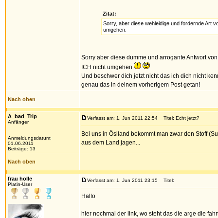
Zitat:
Sorry, aber diese wehleidige und fordernde Art 
umgehen.
Sorry aber diese dumme und arrogante Antwort von
ICH nicht umgehen
Und beschwer dich jetzt nicht das ich dich nicht ke
genau das in deinem vorherigem Post getan!
Nach oben
A_bad_Trip
Verfasst am: 1. Jun 2011 22:54
Titel: Echt jetzt?
Anfänger
Bei uns in Ösiland bekommt man zwar den Stoff (Subs
Anmeldungsdatum:
aus dem Land jagen...
01.06.2011
Beiträge: 13
Nach oben
frau holle
Verfasst am: 1. Jun 2011 23:15
Titel:
Platin-User
Hallo
hier nochmal der link, wo steht das die arge die fahr