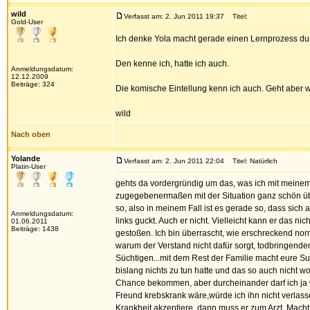
wild
Verfasst am: 2. Jun 2011 19:37
Titel:
Gold-User
Ich denke Yola macht gerade einen Lernprozess du
Den kenne ich, hatte ich auch.
Anmeldungsdatum:
12.12.2009
Beiträge: 324
Die komische Eintellung kenn ich auch. Geht aber 
wild
Nach oben
Yolande
Verfasst am: 2. Jun 2011 22:04
Titel: Natürlich
Platin-User
gehts da vordergründig um das, was ich mit meinem
zugegebenermaßen mit der Situation ganz schön überf
so, also in meinem Fall ist es gerade so, dass si
Anmeldungsdatum:
links guckt. Auch er nicht. Vielleicht kann er das n
01.06.2011
Beiträge: 1438
gestoßen. Ich bin überrascht, wie erschreckend nor
warum der Verstand nicht dafür sorgt, todbringende
Süchtigen...mit dem Rest der Familie macht eure Su
bislang nichts zu tun hatte und das so auch nicht wo
Chance bekommen, aber durcheinander darf ich ja w
Freund krebskrank wäre,würde ich ihn nicht verlasse
Krankheit akzeptiere, dann muss er zum Arzt. Macht 