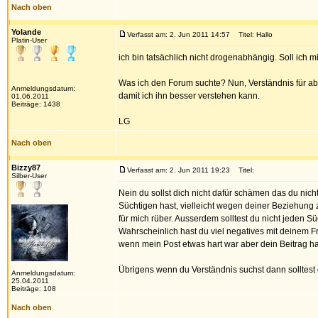
Nach oben
Yolande
Verfasst am: 2. Jun 2011 14:57
Titel: Hallo
Platin-User
ich bin tatsächlich nicht drogenabhängig. Soll ich 
Was ich den Forum suchte? Nun, Verständnis für ab
Anmeldungsdatum:
damit ich ihn besser verstehen kann.
01.06.2011
Beiträge: 1438
LG
Nach oben
Bizzy87
Verfasst am: 2. Jun 2011 19:23
Titel:
Silber-User
Nein du sollst dich nicht dafür schämen das du nic
Süchtigen hast, vielleicht wegen deiner Beziehung 
für mich rüber. Ausserdem solltest du nicht jeden S
Wahrscheinlich hast du viel negatives mit deinem Fr
wenn mein Post etwas hart war aber dein Beitrag h
Übrigens wenn du Verständnis suchst dann solltest 
Anmeldungsdatum:
25.04.2011
Beiträge: 108
Nach oben