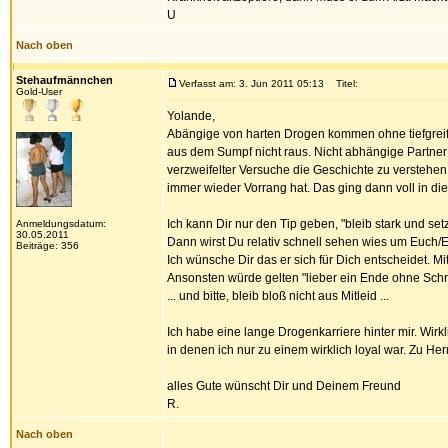
U
Nach oben
Stehaufmännchen
Verfasst am: 3. Jun 2011 05:13
Titel:
Gold-User
Yolande,
Abängige von harten Drogen kommen ohne tiefgreif
aus dem Sumpf nicht raus. Nicht abhängige Partner 
verzweifelter Versuche die Geschichte zu verstehen
immer wieder Vorrang hat. Das ging dann voll in die
Ich kann Dir nur den Tip geben, "bleib stark und se
Anmeldungsdatum:
30.05.2011
Dann wirst Du relativ schnell sehen wies um Euch/Eur
Beiträge: 356
Ich wünsche Dir das er sich für Dich entscheidet. 
Ansonsten würde gelten "lieber ein Ende ohne Schr
... und bitte, bleib bloß nicht aus Mitleid ...
Ich habe eine lange Drogenkarriere hinter mir. Wir
in denen ich nur zu einem wirklich loyal war. Zu Her
alles Gute wünscht Dir und Deinem Freund
R.
Nach oben