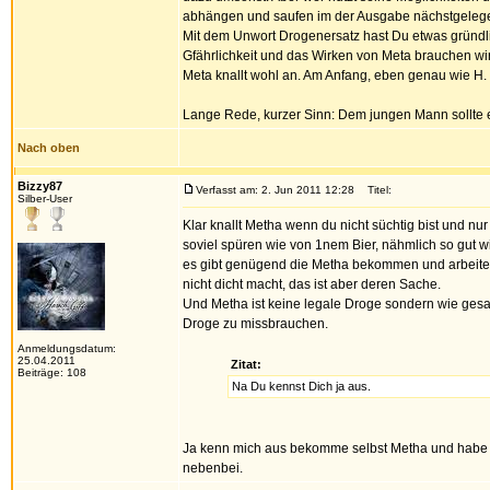
abhängen und saufen im der Ausgabe nächstgelegen
Mit dem Unwort Drogenersatz hast Du etwas gründlic
Gfährlichkeit und das Wirken von Meta brauchen wir
Meta knallt wohl an. Am Anfang, eben genau wie H.
Lange Rede, kurzer Sinn: Dem jungen Mann sollte 
Nach oben
Bizzy87
Verfasst am: 2. Jun 2011 12:28
Titel:
Silber-User
Klar knallt Metha wenn du nicht süchtig bist und 
soviel spüren wie von 1nem Bier, nähmlich so gut w
es gibt genügend die Metha bekommen und arbeiten
nicht dicht macht, das ist aber deren Sache.
Und Metha ist keine legale Droge sondern wie gesag
Droge zu missbrauchen.
Anmeldungsdatum:
25.04.2011
Zitat:
Beiträge: 108
Na Du kennst Dich ja aus.
Ja kenn mich aus bekomme selbst Metha und habe d
nebenbei.