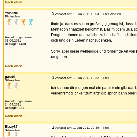
Nach oben
Yolande
Verfasst am: 1. Jun 2011 13:03
Titel: Also ich
Platin-User
finde ja, dass es schon großzügig genug ist, dass du
Methadon finanziert bekommst. Das mit dem Bus, sor
Drogen nehmen und welche zu beschaffen. Ich finde
Anmeldungsdatum:
dich und dein Leben nachzudenken.
01.06.2011
Beiträge: 1438
Sorry, aber diese wehleidige und fordernde Art von
umgehen.
Nach oben
gast01
Verfasst am: 1. Jun 2011 19:32
Titel:
Silber-User
ich scenne dir morgen mal ein parpier ein gibt das
verkehrsmöglichkeit zum artzt gib sprich bahn oder 
Anmeldungsdatum:
14.04.2011
Beiträge: 231
Nach oben
Bizzy87
Verfasst am: 1. Jun 2011 22:39
Titel:
Silber-User