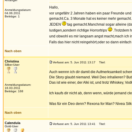
Anfänger
Hallo,
Anmeldungsdatum:
vor ungefähr 2 Jahren haben ein paar Freunde un
04.06.2011
Beiträge: 1
gemacht.Ca. 3 Monate hat es keiner mehr gemacht.
JEDEN
tag gemacht.Manchmal sogar alleine (da
lustigen,aondern richtige Horrortrips
.Trotzdem ha
und obwohl es mir langsam angst macht,mach ich 
Falls das hier nicht reingehört,oder so dann einfac
Nach oben
Christina
Verfasst am: 5. Jun 2011 13:17
Titel:
Silber-User
Auch wennn ich dir damit die Aufmerksamkeit schenk
Die Story glaubt niemand. Weil Deo inhalieren? B
Das ist wie einer, der Alki ist, und trotz Whiskey, 
Anmeldungsdatum:
16.03.2011
Beiträge: 168
Ich kaufs dir nicht ab, denn wenn, würde jemand 
Was für ein Deo denn? Rexona for Man? Nivea Silk?
Nach oben
Calendula
Verfasst am: 5. Jun 2011 13:41
Titel:
Gold-User