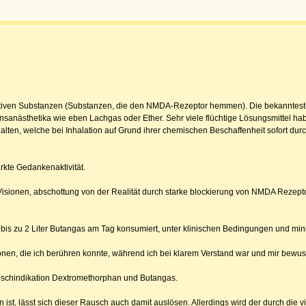
ativen Substanzen (Substanzen, die den NMDA-Rezeptor hemmen). Die bekanntest
nsanästhetika wie eben Lachgas oder Ether. Sehr viele flüchtige Lösungsmittel h
ten, welche bei Inhalation auf Grund ihrer chemischen Beschaffenheit sofort durc
rkte Gedankenaktivität.
Visionen, abschottung von der Realität durch starke blockierung von NMDA Rezep
bis zu 2 Liter Butangas am Tag konsumiert, unter klinischen Bedingungen und mini
sonen, die ich berühren konnte, während ich bei klarem Verstand war und mir bewusst 
Mischindikation Dextromethorphan und Butangas.
n ist, lässt sich dieser Rausch auch damit auslösen. Allerdings wird der durch di