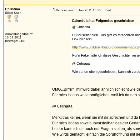
Christina
Verfasst am: 8. Jun 2011 13:25
Titel:
Silber-User
Calendula hat Folgendes geschrieben:
@ Christina
Anmeldungsdatum:
Du täuschst dich. Das gibt es tatsächlich un
16.03.2011
Link hier rein:
Beiträge: 168
http://www.uniklinik-freiburg.de/onlinemagazin
Für'n Fake halte ich diese Geschichte hier je
@ Celinaaa
Wie schon oben geschrieben, kann ich zu dem
OMG...Brrrrrr...mir wird dabei ähnlich schlecht wie 
Für mich ist das was unmögliches, weil ich da nen so
@ Celinaaa
Merkt das keiner, wenn sie mit dir sprechen und d
Für mich ist das soweit unvorstellbar, das der Geda
Leider kann ich dir auch nur Fragen stellen, als son
Wie wirds gemacht, einfach die Sprühöffnung mit de