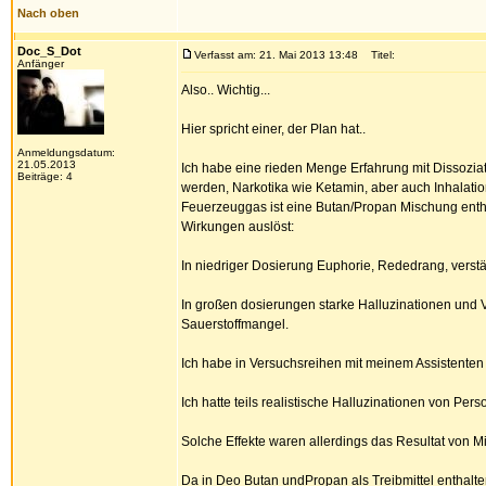
Nach oben
Doc_S_Dot
Verfasst am: 21. Mai 2013 13:48
Titel:
Anfänger
Also.. Wichtig...
Hier spricht einer, der Plan hat..
Anmeldungsdatum:
21.05.2013
Ich habe eine rieden Menge Erfahrung mit Dissozi
Beiträge: 4
werden, Narkotika wie Ketamin, aber auch Inhalatio
Feuerzeuggas ist eine Butan/Propan Mischung enthal
Wirkungen auslöst:
In niedriger Dosierung Euphorie, Rededrang, verstä
In großen dosierungen starke Halluzinationen und 
Sauerstoffmangel.
Ich habe in Versuchsreihen mit meinem Assistenten 
Ich hatte teils realistische Halluzinationen von Per
Solche Effekte waren allerdings das Resultat von 
Da in Deo Butan undPropan als Treibmittel enthalte