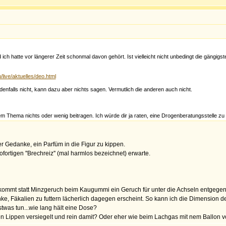
d ich hatte vor längerer Zeit schonmal davon gehört. Ist vielleicht nicht unbedingt die gängi
/live/aktuelles/deo.html
denfalls nicht, kann dazu aber nichts sagen. Vermutlich die anderen auch nicht.
 Thema nichts oder wenig beitragen. Ich würde dir ja raten, eine Drogenberatungsstelle zu 
der Gedanke, ein Parfüm in die Figur zu kippen.
fortigen ''Brechreiz'' (mal harmlos bezeichnet) erwarte.
a kommt statt Minzgeruch beim Kaugummi ein Geruch für unter die Achseln entgege
nke, Fäkalien zu futtern lächerlich dagegen erscheint. So kann ich die Dimension d
stwas tun...wie lang hält eine Dose?
n Lippen versiegelt und rein damit? Oder eher wie beim Lachgas mit nem Ballon vor