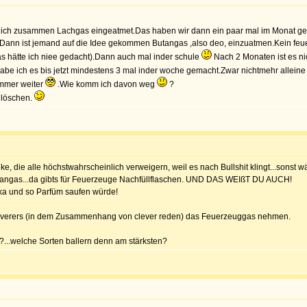
d ich zusammen Lachgas eingeatmet.Das haben wir dann ein paar mal im Monat 
Dann ist jemand auf die Idee gekommen Butangas ,also deo, einzuatmen.Kein feu
s hätte ich niee gedacht).Dann auch mal inder schule
Nach 2 Monaten ist es ni
be ich es bis jetzt mindestens 3 mal inder woche gemacht.Zwar nichtmehr alleine ab
immer weiter
.Wie komm ich davon weg
?
h löschen.
e, die alle höchstwahrscheinlich verweigern, weil es nach Bullshit klingt...sonst
utangas...da gibts für Feuerzeuge Nachfüllflaschen. UND DAS WEIßT DU AUCH!
Vodka und so Parfüm saufen würde!
cleverers (in dem Zusammenhang von clever reden) das Feuerzeuggas nehmen.
...welche Sorten ballern denn am stärksten?