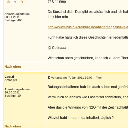
@ Christina
Du täuschst dich. Das gibt es tatsächlich und ich h
Anmeldungsdatum:
Link hier rein:
08.01.2011
Beiträge: 465
http://www.uniklinik-freiburg.de/onlinemagazin/live/
Für'n Fake halte ich diese Geschichte hier jedenfall
@ Celinaaa
Wie schon oben geschrieben, kann ich zu dem Thema 
Nach oben
Laotzi
Verfasst am: 7. Jun 2011 16:07
Titel:
Anfänger
Butangas inhalieren hab ich auch schon mal gehört,
Anmeldungsdatum:
26.05.2011
Beiträge: 15
Vermutlich so ähnlich wie Lösemittel schnüffeln, eher
Aber das die Wirkung von N2O mit der Zeit nachläßt,
Wieviel habt ihr denn da inhaliert, täglich ?
Nach oben