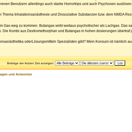
ahrenen Benutzern allerdings auch starke Horrortrips und auch Psychosen auslösen
dem Thema Inhalationsanästhesie und Dissoziative Substanzen bzw. dem NMDA Rez
om Gas weg zu kommen. Butangas wirkt weitaus psychotischer als Lachgas. Das sag
. Die Kombi aus Dextromethorphan und Butangas in hohen dosierungen übertraf j
ionsanästhetika oderLösungsmitteln Spezialisten gibt? Mein Konsum ist nämlich a
Beiträge der letzten Zeit anzeigen:
ragen und Antworten