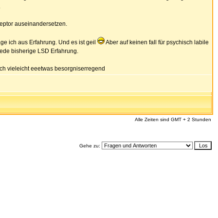
.
eptor auseinandersetzen.
e ich aus Erfahrung. Und es ist geil
Aber auf keinen fall für psychisch labile
ede bisherige LSD Erfahrung.
uch vieleicht eeetwas besorgniserregend
Alle Zeiten sind GMT + 2 Stunden
Gehe zu: