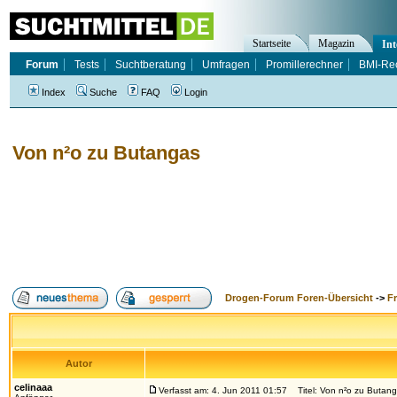
Startseite
Magazin
Int
Forum
Tests
Suchtberatung
Umfragen
Promillerechner
BMI-Re
Index
Suche
FAQ
Login
Von n²o zu Butangas
Drogen-Forum Foren-Übersicht
->
F
Autor
celinaaa
Verfasst am: 4. Jun 2011 01:57
Titel: Von n²o zu Butan