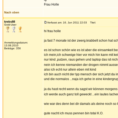
Frau Holle
Nach oben
krebs88
Verfasst am: 16. Jun 2011 22:03
Titel:
Gold-User
hi frau holle
ja fast 7 monate ist der zwerg.krabbelt schon hat schon
Anmeldungsdatum:
13.08.2010
Beiträge: 356
es ist schon schön wie es ist aber die einsamkeit 
ich mein,ich schweige hier vor mich hin kann mit k
nur kind ,putzen, raus gehen und laptop das ist nic
nein ich kenne niemanden der drogen nimmt ausser e
also ich echt nur allein eben mit kind
ich bin auch nicht der typ mensch der sich jetzt da i
und die normalos ...naja ich gehe in eine kindergrup
ja du hast recht wenn du sagst wir können morgens
ich werde auch ganz toll geweckt ...ein lautes la
wie war des denn bei dir damals als deine noch so k
gute nacht ich muss pennen bin total K.O.