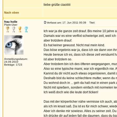
liebe grüße ciaoiiiii
Nach oben
frau holle
Verfasst am: 17. Jun 2011 00:39
Titel:
Platin-User
Ich war ja die ganze zeit drauf. Bis meine 10 jahre 
Damals war es eine verflixt schwierige zeit, weil i
aber trotzdem drauf.
Es hat keiner gewusst. Nicht mal mein kind.
Das böse ergebnis war ja, dass ich sie dann von i
Heute bereue ich es, dass ich diese zeit versäumt 
Anmeldungsdatum:
ist aber trotzdem so.
24.09.2010
Aber trotzdem bin ich des öfteren wegegangen, muss
Beiträge: 1723
Also so eine typische mami, war ich eigentlich nie. 
Kannst du dir nicht auch etwas organisieren, damit 
Deshalb bist du keine schlechtere mutter, wenn du ma
Du wohnst doch in ... geh da halt mal in einen park 
Nicht mit spießern, sondern einfach mit normelen le
Ich weiß doch wie die leute dort ticken!
Das mit der körperlicher nähe vermisse ich auch, ab
als ich im knast saß. Da ist es für mich schwer, wi
Aber ich denke mir sowieso. Alles zu seiner zeit. Du
Ich drücke dir auf jeden fall die daumen, dass du b