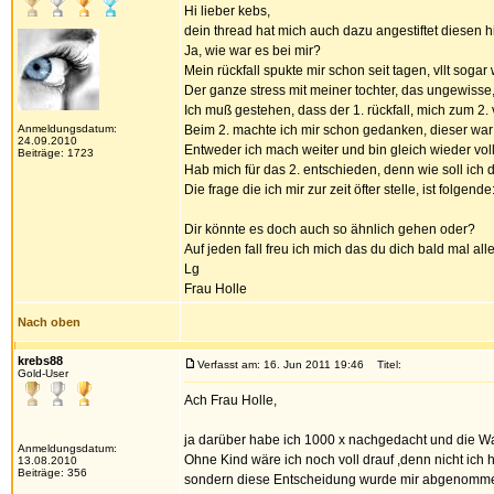
Hi lieber kebs,
dein thread hat mich auch dazu angestiftet diesen hi
Ja, wie war es bei mir?
Mein rückfall spukte mir schon seit tagen, vllt soga
Der ganze stress mit meiner tochter, das ungewisse,
Ich muß gestehen, dass der 1. rückfall, mich zum 2.
Anmeldungsdatum:
Beim 2. machte ich mir schon gedanken, dieser war nic
24.09.2010
Entweder ich mach weiter und bin gleich wieder voll
Beiträge: 1723
Hab mich für das 2. entschieden, denn wie soll ich 
Die frage die ich mir zur zeit öfter stelle, ist fol
Dir könnte es doch auch so ähnlich gehen oder?
Auf jeden fall freu ich mich das du dich bald mal a
Lg
Frau Holle
Nach oben
krebs88
Verfasst am: 16. Jun 2011 19:46
Titel:
Gold-User
Ach Frau Holle,
ja darüber habe ich 1000 x nachgedacht und die Wah
Anmeldungsdatum:
Ohne Kind wäre ich noch voll drauf ,denn nicht ich ha
13.08.2010
Beiträge: 356
sondern diese Entscheidung wurde mir abgenommen