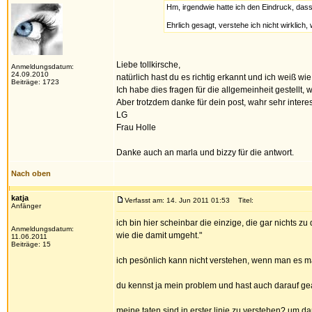
Hm, irgendwie hatte ich den Eindruck, das
Ehrlich gesagt, verstehe ich nicht wirklic
Liebe tollkirsche,
Anmeldungsdatum:
24.09.2010
natürlich hast du es richtig erkannt und ich weiß wi
Beiträge: 1723
Ich habe dies fragen für die allgemeinheit gestellt, 
Aber trotzdem danke für dein post, wahr sehr interes
LG
Frau Holle
Danke auch an marla und bizzy für die antwort.
Nach oben
katja
Verfasst am: 14. Jun 2011 01:53
Titel:
Anfänger
ich bin hier scheinbar die einzige, die gar nichts zu 
Anmeldungsdatum:
wie die damit umgeht."
11.06.2011
Beiträge: 15
ich pesönlich kann nicht verstehen, wenn man es m
du kennst ja mein problem und hast auch darauf geantw
meine taten sind in erster linie zu verstehen? um da