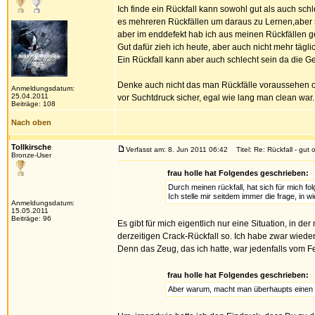
Ich finde ein Rückfall kann sowohl gut als auch schl
es mehreren Rückfällen um daraus zu Lernen,aber sol
aber im enddefekt hab ich aus meinen Rückfällen gel
Gut dafür zieh ich heute, aber auch nicht mehr tägli
Ein Rückfall kann aber auch schlecht sein da die Ge
Denke auch nicht das man Rückfälle voraussehen o
Anmeldungsdatum:
25.04.2011
vor Suchtdruck sicher, egal wie lang man clean war.
Beiträge: 108
Nach oben
Tollkirsche
Verfasst am: 8. Jun 2011 06:42
Titel: Re: Rückfall - gut 
Bronze-User
frau holle hat Folgendes geschrieben:
Durch meinen rückfall, hat sich für mich f
Ich stelle mir seitdem immer die frage, in w
Anmeldungsdatum:
15.05.2011
Beiträge: 96
Es gibt für mich eigentlich nur eine Situation, in 
derzeitigen Crack-Rückfall so. Ich habe zwar wieder 
Denn das Zeug, das ich hatte, war jedenfalls vom F
frau holle hat Folgendes geschrieben:
Aber warum, macht man überhaupts einen r