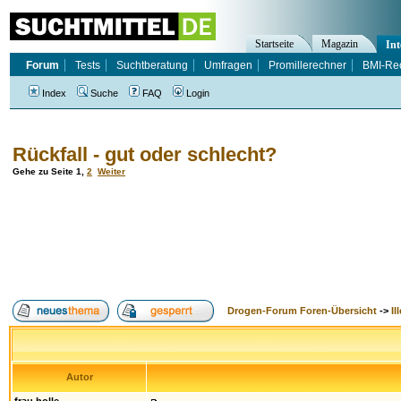
Startseite
Magazin
Int
Forum
Tests
Suchtberatung
Umfragen
Promillerechner
BMI-Re
Index
Suche
FAQ
Login
Rückfall - gut oder schlecht?
Gehe zu Seite
1
,
2
Weiter
Drogen-Forum Foren-Übersicht
->
Il
Autor