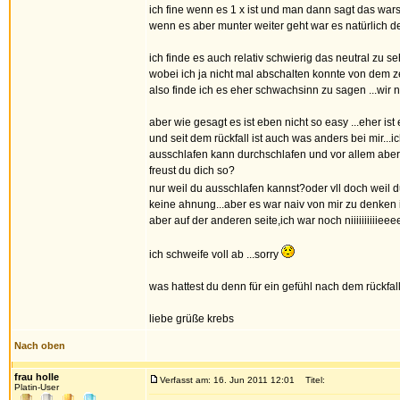
ich fine wenn es 1 x ist und man dann sagt das war
wenn es aber munter weiter geht war es natürlich de
ich finde es auch relativ schwierig das neutral zu s
wobei ich ja nicht mal abschalten konnte von dem ze
also finde ich es eher schwachsinn zu sagen ...wi
aber wie gesagt es ist eben nicht so easy ...eher ist 
und seit dem rückfall ist auch was anders bei mir..
ausschlafen kann durchschlafen und vor allem aber 
freust du dich so?
nur weil du ausschlafen kannst?oder vll doch weil d
keine ahnung...aber es war naiv von mir zu denken ic
aber auf der anderen seite,ich war noch niiiiiiiiiie
ich schweife voll ab ...sorry
was hattest du denn für ein gefühl nach dem rückf
liebe grüße krebs
Nach oben
frau holle
Verfasst am: 16. Jun 2011 12:01
Titel:
Platin-User