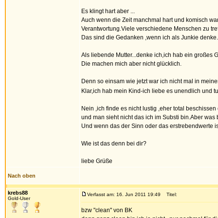
Es klingt hart aber ...
Auch wenn die Zeit manchmal hart und komisch war..
Verantwortung.Viele verschiedene Menschen zu tref
Das sind die Gedanken ,wenn ich als Junkie denke.
Als liebende Mutter...denke ich,ich hab ein großes 
Die machen mich aber nicht glücklich.
Denn so einsam wie jetzt war ich nicht mal in meiner
Klar,ich hab mein Kind-ich liebe es unendlich und t
Nein ,ich finde es nicht lustig ,eher total beschisse
und man sieht nicht das ich im Substi bin.Aber was b
Und wenn das der Sinn oder das erstrebendwerte ist 
Wie ist das denn bei dir?
liebe Grüße
Nach oben
krebs88
Verfasst am: 16. Jun 2011 19:49
Titel:
Gold-User
bzw "clean" von BK