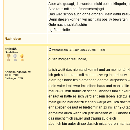
Aber wie gesagt, die werden nicht bei dir klingeln, 
Also raus mit dir auf menschenjagd.
Das wird schon auch ohne drogen. Mein dafür brauc
Denn diesen können wir nicht als positiv bewerten
Gute nacht, schlaf schön
Lg Frau Holle
Nach oben
krebs88
Verfasst am: 17. Jun 2011 09:06
Titel:
Gold-User
guten morgen frau holle,
ja ich weiß das niemand kommt und an meiner tür kl
Anmeldungsdatum:
ich geh schon raus mit meinem zwerg in park usw
13.08.2010
Beiträge: 356
alerdings habe ich niemanden der mal aufpassen k
mein vater lebt zwar im selben haus und man sollte 
mal 20-30 min damit ich schnell abends mal einka
er sagt er hätte es sich verdient sein leben jetzt zu
mein grund hier her zu ziehen war ja weil ich dacht
er hat eben gesagt er bietet mir an 1x im jahr 2-3 t
er meinte auch wenn ich jetzt arbeiten will 1 abend 
das macht mich sauer und traurig zu gleich
aber ich bin guter dinge das ich mit anderen mama