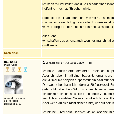
ich kann mir vorstellen das du es schade findest das
hoffentlich noch auf th gehen wird...
doppelleben ist hart kenne das von mir hab so mei
man muss ja ziemlich gut verstellen können sonst ge
wieviel kriegst du denn noch?pola?metha?subutex
alles liebe
wir schaffen das schon...auch wenn es manchmal so
gruß krebs
Nach oben
frau holle
Verfasst am: 17. Jun 2011 18:39
Titel:
Platin-User
Ich hatte ja auch niemanden der auf mein kind aufp
Aber ich habe mir halt einen babysitter organisiert
die vllt mal mit babyfon aufpasst für ein paar stund
Das weggehen hat mich jedesmal 20 € gekostet. Erst 
getauscht habe übers WE. Ein tag/nacht sie, andere
Ich denke auch, dass es sich bei dir noch zu guten
Anmeldungsdatum:
ziemlich anstandslos. So was nennt sich familie. Ab
24.09.2010
Aber wenn du dich nicht sicher fühlst, wer auf dein
Beiträge: 1723
Ich bin bei 8,6ml pola. Hört sich viel an, aber bei m