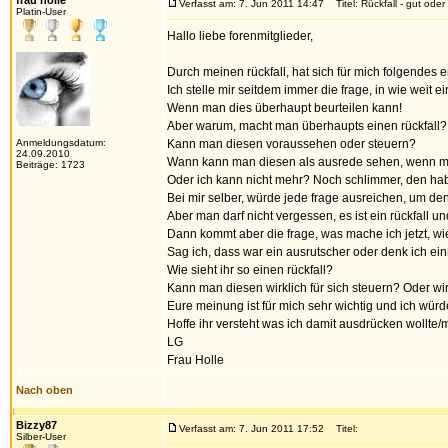
frau holle
Verfasst am: 7. Jun 2011 14:47
Titel: Rückfall - gut oder
Platin-User
Hallo liebe forenmitglieder,
Durch meinen rückfall, hat sich für mich folgendes 
Ich stelle mir seitdem immer die frage, in wie weit e
Wenn man dies überhaupt beurteilen kann!
Aber warum, macht man überhaupts einen rückfall?
Anmeldungsdatum:
Kann man diesen voraussehen oder steuern?
24.09.2010
Wann kann man diesen als ausrede sehen, wenn ma
Beiträge: 1723
Oder ich kann nicht mehr? Noch schlimmer, den hab
Bei mir selber, würde jede frage ausreichen, um den
Aber man darf nicht vergessen, es ist ein rückfall und
Dann kommt aber die frage, was mache ich jetzt, wi
Sag ich, dass war ein ausrutscher oder denk ich e
Wie sieht ihr so einen rückfall?
Kann man diesen wirklich für sich steuern? Oder wir
Eure meinung ist für mich sehr wichtig und ich würd
Hoffe ihr versteht was ich damit ausdrücken wollte/
LG
Frau Holle
Nach oben
Bizzy87
Verfasst am: 7. Jun 2011 17:52
Titel:
Silber-User