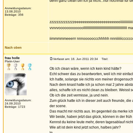
denn ganz clean bin ich ja nicht...nur nochmal für di
Anmeldungsdatum:
13.08.2010
Beiträge: 356
zzzzzzzzzzzzzzeeeeeeeeeeeeeeeeeeeeeeiiiiiiii
vvvvvoooooooooooollllllllllllllllllllllllllllll
iimmmmmeeerrr nnnoooooccchhhhh nnniiiiiiccccccccccc
Nach oben
frau holle
Verfasst am: 16. Jun 2011 20:34
Titel:
Platin-User
Ob ich clean wäre, wenn ich kein kind hätte?
Echt schwer das zu beantworten, weil ich mir einfach
Ich hatte, solange sie nichts von meiner drogensu
Nach dem knast hatte ich ja schon mal 2 jahre absta
alles, schaffe ich es nicht clean zu bleiben. Weisst
Ob ich die zeit vermisse, ja und nein.
Anmeldungsdatum:
Zum glück hatte ich in dieser zeit auch freunde, di
24.09.2010
der scene.
Beiträge: 1723
Das macht mir nichts aus. Im gegenteil da merke ich
Wir beide, haben jetzt das glück, können in der frü
Kennst du keine leute mehr, deren tagesablauf nicht
Wie alt ist dein kind jetzt schon, halbes jahr?
lg