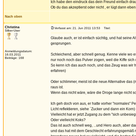
Ich habe den eindruck das dein Freund einfach drau
Ob du das akzeptierst oder nicht , er lügt dann eben.
Nach oben
Christina
Verfasst am: 21. Jun 2011 13:53
Titel:
Silber-User
Glaube auch, er ist einfach süchtig, und hat seine Al
gesprungen.
Anmeldungsdatum:
Schleichend, aber schnell genug. Kenne viele wo es 
16.03.2011
Beiträge: 168
nur noch noch das Pulver zogen, weil die Kiffe sic
So kenn ich das auch noch, und das Zeug was wir h
erfahren)
Oder schlimmer, meist ist die neue Alternative das (
raus ist.
Wenn das nicht wäre, wäre die Droge lange nicht s
Ich geh doch von aus, er hatte vorher ''normales'' P
Licht reflektieren, siehe ´Zucker und dann ein Korn)
Vielleicht hat er jetzt Zugang zu dem ''sich unbesi
Oder vielleicht Koks?
Das ist auch schnell weg, ...und Hero auch, aber da
und das hat mit dem Geschlecht erfahrungsgemäß ni