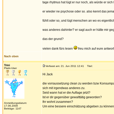
tage rhytmus hat lügt er nur noch, als würde er sich 
er wieder ne psychose oder so. also kennt das jeman
fühlt oder so, und lügt menschen an wo es eigentlich n
was anderes dahinter? er sagt auch er hätte mir ge
das der grund?
vielen dank fürs lesen
freu mich auf eure antwor
Nach oben
Trini
Verfasst am: 21. Jun 2011 12:41
Titel:
Platin-User
Hi Jack
die vorraussetzung clean zu werden bzw Konsumpau
sich mit irgendwas anderes zu.
Seid wann hat er die Auflage jetzt?
Ist er dir gegenüber gewalttätig geworden?
Ihr wohnt zusammen?
Anmeldungsdatum:
17.06.2009
Um eine bessere einschätzung abgeben zu können m
Beiträge: 1147