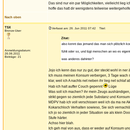
Das sind nur ein par Möglichkeiten, vielleicht lieg 
hoffe das hatt dir wenigstens teilweise weitergeholf
Nach oben
TSX
Verfasst am: 26. Jun 2011 07:42
Titel:
Bronze-User
Zitat:
also kennt das jemand das man sich plötzlich kont
Anmeldungsdatum:
fühlt oder so, und lügt menschen an wo es eigentlic
26.06.2011
Beiträge: 21
was anderes dahinter?
Jojo ich kenn das nur zu gut, der steckt wohl in ner 
Ich muss meinen Konsum verbergen, 3 Tage wach spul
klar, weil ich A nachts net neben ihr lieg net schlaf 
Hab ich halt auffer Couch gepennt
Lüge
Was soll ich machen? ihr mein Zeugs aushändigen, d
strikt gegen so ziemlich jede Substanz und Konsum
MDPV hab ich voll verschissen weil ich da ma ne Ak
Kokarschloch Verhalten sowieso, Sie sich vernachläs
ich jo so ziemlich in jeder Situation sie als klein 
Stufe härter.
Achso hier blah.
Ich geh mal von aus, dass er weder auf Konsum und G