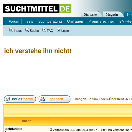
Startseite
Magazin
Int
Forum
Tests
Suchtberatung
Umfragen
Promillerechner
BMI-Re
Index
Suche
FAQ
Login
ich verstehe ihn nicht!
Drogen-Forum Foren-Übersicht
->
F
Autor
jackdaniels
Verfasst am: 21. Jun 2011 09:37
Titel: ich verstehe ihn n