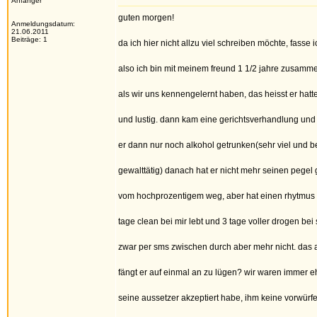
Anfänger
guten morgen!
Anmeldungsdatum:
21.06.2011
Beiträge: 1
da ich hier nicht allzu viel schreiben möchte, fass
also ich bin mit meinem freund 1 1/2 jahre zusamme
als wir uns kennengelernt haben, das heisst er hat
und lustig. dann kam eine gerichtsverhandlung und e
er dann nur noch alkohol getrunken(sehr viel und b
gewalttätig) danach hat er nicht mehr seinen pegel g
vom hochprozentigem weg, aber hat einen rhytmus v
tage clean bei mir lebt und 3 tage voller drogen be
zwar per sms zwischen durch aber mehr nicht. das a
fängt er auf einmal an zu lügen? wir waren immer eh
seine aussetzer akzeptiert habe, ihm keine vorwürf