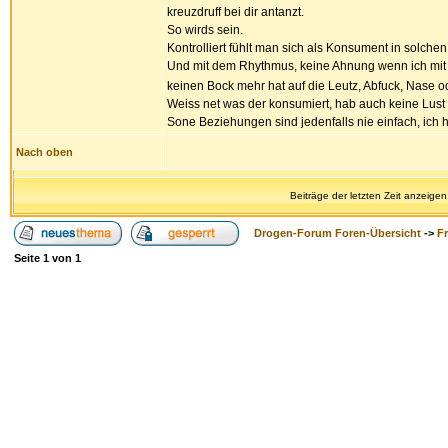
kreuzdruff bei dir antanzt.
So wirds sein.
Kontrolliert fühlt man sich als Konsument in solc
Und mit dem Rhythmus, keine Ahnung wenn ich mit K
keinen Bock mehr hat auf die Leutz, Abfuck, Nase o
Weiss net was der konsumiert, hab auch keine Lus
Sone Beziehungen sind jedenfalls nie einfach, ich 
Nach oben
Beiträge der letzten Zeit anzeigen
Drogen-Forum Foren-Übersicht
->
F
Seite
1
von
1