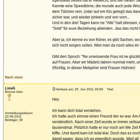
Irgendwas neues hat er vielleicht, und die harten Sa
Kannte eine Speedbirne, die musste auch jede Woch
dem Tütchen rein, (oder auf em Klo gelegt) das dan
sicher war, und wieder pinkeln und von vorn...
Und in den drei Tagen kann ne ''Alte'' halt stress
''Sold'' für eure Beziehung ableisten...das das nicht
Aber ja, ich kenne es von früher, es gibt Sachen, w
sich nicht sorgen sollen. Weil man da noch alles im 
Gibt den Spruch: ''Ne unwissende Frau ist ne glücklic
auf Frauen. Aber wir Mädels labern nunmal mehr, u
(Richtig, in dieser Metapher sind Frauen Hühner)
Nach oben
Linie5
Verfasst am: 25. Jun 2011 20:09
Titel:
Bronze-User
Hey
Ich kann dich total verstehen.
Anmeldungsdatum:
Ich hatte auch einmal einen Freund der so war. Am 
22.06.2011
Beiträge: 36
verständlich. Nach einer Zeit wurde er immer selts
tausendmal. Plötzlich hatte er nur noch am We Zeit f
kiffte. Und damit kam ich total klar. Doch das es no
damit sagen, dass ich es eigentlich wusste. Weil a