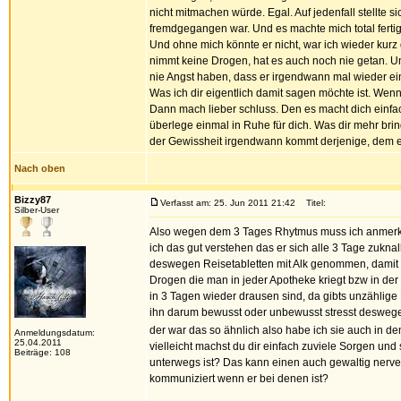
nicht mitmachen würde. Egal. Auf jedenfall stellte 
fremdgegangen war. Und es machte mich total fertig
Und ohne mich könnte er nicht, war ich wieder kur
nimmt keine Drogen, hat es auch noch nie getan. Und i
nie Angst haben, dass er irgendwann mal wieder ein
Was ich dir eigentlich damit sagen möchte ist. Wenn 
Dann mach lieber schluss. Den es macht dich einfach 
überlege einmal in Ruhe für dich. Was dir mehr brin
der Gewissheit irgendwann kommt derjenige, dem es 
Nach oben
Bizzy87
Verfasst am: 25. Jun 2011 21:42
Titel:
Silber-User
Also wegen dem 3 Tages Rhytmus muss ich anmerken 
ich das gut verstehen das er sich alle 3 Tage zukn
deswegen Reisetabletten mit Alk genommen, damit wi
Drogen die man in jeder Apotheke kriegt bzw in de
in 3 Tagen wieder drausen sind, da gibts unzählige 
ihn darum bewusst oder unbewusst stresst deswegen
der war das so ähnlich also habe ich sie auch in d
Anmeldungsdatum:
25.04.2011
vielleicht machst du dir einfach zuviele Sorgen und 
Beiträge: 108
unterwegs ist? Das kann einen auch gewaltig nerve
kommuniziert wenn er bei denen ist?