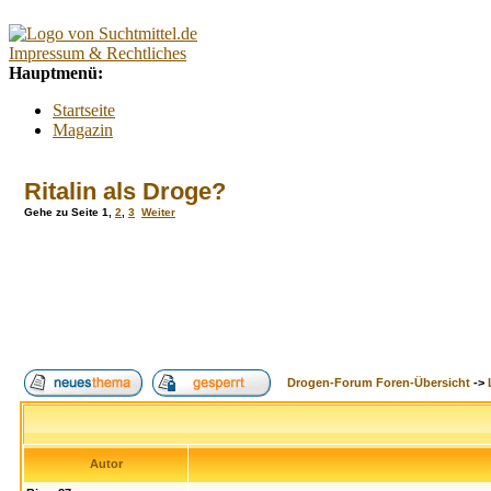
Impressum & Rechtliches
Hauptmenü:
Startseite
Magazin
Interaktiv
Forum
Ritalin als Droge?
Lexikon
Kontakt
Gehe zu Seite
1
,
2
,
3
Weiter
Kontextmenü:
Forum
Tests
Suchtberatung
Umfragen
Promillerechner
BMI-Rechner
Drogen-Forum Foren-Übersicht
->
Alkoholfreie Cocktails
Index
Suche
FAQ
Login
Autor