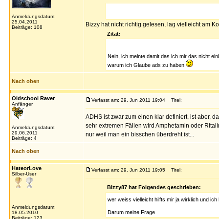
Anmeldungsdatum:
25.04.2011
Bizzy hat nicht richtig gelesen, lag vielleicht am K
Beiträge: 108
Zitat:
Nein, ich meinte damit das ich mir das nicht ei
warum ich Glaube ads zu haben
Nach oben
Oldschool Raver
Verfasst am: 29. Jun 2011 19:04
Titel:
Anfänger
ADHS ist zwar zum einen klar definiert, ist aber, 
sehr extremen Fällen wird Amphetamin oder Ritali
Anmeldungsdatum:
29.06.2011
nur weil man ein bisschen überdreht ist...
Beiträge: 4
Nach oben
HateorLove
Verfasst am: 29. Jun 2011 19:05
Titel:
Silber-User
Bizzy87 hat Folgendes geschrieben:
wer weiss vielleicht hilfts mir ja wirklich und 
Anmeldungsdatum:
Darum meine Frage
18.05.2010
Beiträge: 123