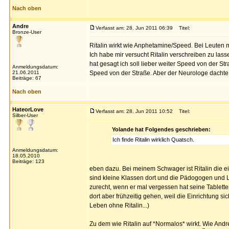
Nach oben
Andre
Verfasst am: 28. Jun 2011 06:39
Titel:
Bronze-User
Ritalin wirkt wie Anphetamine/Speed. Bei Leuten 
Ich habe mir versucht Ritalin verschreiben zu las
hat gesagt ich soll lieber weiter Speed von der S
Anmeldungsdatum:
21.06.2011
Speed von der Straße. Aber der Neurologe dachte 
Beiträge: 67
Nach oben
HateorLove
Verfasst am: 28. Jun 2011 10:52
Titel:
Silber-User
Yolande hat Folgendes geschrieben:
Ich finde Ritalin wirklich Quatsch.
Anmeldungsdatum:
18.05.2010
Beiträge: 123
eben dazu. Bei meinem Schwager ist Ritalin die ei
sind kleine Klassen dort und die Pädogogen und Le
zurecht, wenn er mal vergessen hat seine Tablette
dort aber frühzeitig gehen, weil die Einrichtung s
Leben ohne Ritalin...)
Zu dem wie Ritalin auf *Normalos* wirkt. Wie Andre