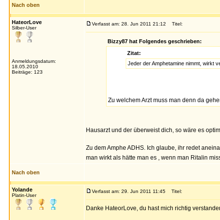
Nach oben
HateorLove
Verfasst am: 28. Jun 2011 21:12
Titel:
Silber-User
Bizzy87 hat Folgendes geschrieben:
Zitat:
Anmeldungsdatum:
Jeder der Amphetamine nimmt, wirkt ve
18.05.2010
Beiträge: 123
Zu welchem Arzt muss man denn da gehen,
Hausarzt und der überweist dich, so wäre es opti
Zu dem Amphe ADHS. Ich glaube, ihr redet aneina
man wirkt als hätte man es , wenn man Ritalin mi
Nach oben
Yolande
Verfasst am: 29. Jun 2011 11:45
Titel:
Platin-User
Danke HateorLove, du hast mich richtig verstande