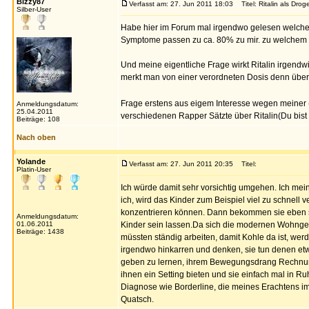
Bizzy87
Verfasst am: 27. Jun 2011 18:03
Titel: Ritalin als Drog
Silber-User
Habe hier im Forum mal irgendwo gelesen welche
Symptome passen zu ca. 80% zu mir. zu welchem
Und meine eigentliche Frage wirkt Ritalin irgen
merkt man von einer verordneten Dosis denn über
Frage erstens aus eigem Interesse wegen meiner (
Anmeldungsdatum:
25.04.2011
verschiedenen Rapper Sätzte über Ritalin(Du bist 
Beiträge: 108
Nach oben
Yolande
Verfasst am: 27. Jun 2011 20:35
Titel:
Platin-User
Ich würde damit sehr vorsichtig umgehen. Ich meine
ich, wird das Kinder zum Beispiel viel zu schnell 
konzentrieren können. Dann bekommen sie eben sc
Anmeldungsdatum:
01.06.2011
Kinder sein lassen.Da sich die modernen Wohngeg
Beiträge: 1438
müssten ständig arbeiten, damit Kohle da ist, wer
irgendwo hinkarren und denken, sie tun denen etw
geben zu lernen, ihrem Bewegungsdrang Rechnung
ihnen ein Setting bieten und sie einfach mal in 
Diagnose wie Borderline, die meines Erachtens imm
Quatsch.