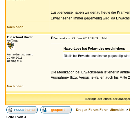
Lustigerweise haben wir genau heute die Kranken
Erwachsenen immer gegenteilig wird, da Erwach
Nach oben
Oldschool Raver
Verfasst am: 29. Jun 2011 19:09
Titel:
Anfänger
HateorLove hat Folgendes geschrieben:
Anmeldungsdatum:
Ritalin bei Erwachsenen immer gegenteilig wi
29.06.2011
Beiträge: 4
Die Medikation bei Erwachsenen ist eher in antidep
Ausnahme- (bzw. Versuchs-)fällen auch bis Mitte 2
Nach oben
Beiträge der letzten Zeit anzeige
Drogen-Forum Foren-Übersicht
->
Seite
1
von
3