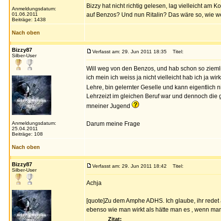
Bizzy hat nicht richtig gelesen, lag vielleicht a
Anmeldungsdatum:
01.06.2011
auf Benzos? Und nun Ritalin? Das wäre so, wie wenn
Beiträge: 1438
Nach oben
Bizzy87
Verfasst am: 29. Jun 2011 18:35
Titel:
Silber-User
Will weg von den Benzos, und hab schon so ziemlic
ich mein ich weiss ja nicht vielleicht hab ich ja 
Lehre, bin gelernter Geselle und kann eigentlich n
Lehrzeizt im gleichen Beruf war und dennoch die grö
mneiner Jugend
Anmeldungsdatum:
Darum meine Frage
25.04.2011
Beiträge: 108
Nach oben
Bizzy87
Verfasst am: 29. Jun 2011 18:42
Titel:
Silber-User
Achja
[quote]Zu dem Amphe ADHS. Ich glaube, ihr redet 
ebenso wie man wirkt als hätte man es , wenn man
Zitat: