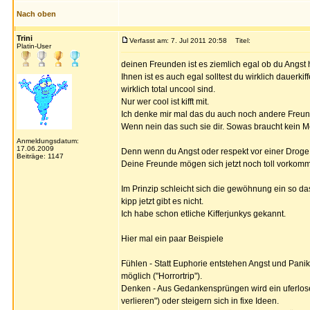
Nach oben
Trini
Verfasst am: 7. Jul 2011 20:58
Titel:
Platin-User
deinen Freunden ist es ziemlich egal ob du Angst h
Ihnen ist es auch egal solltest du wirklich dauer
wirklich total uncool sind.
Nur wer cool ist kifft mit.
Ich denke mir mal das du auch noch andere Freun
Wenn nein das such sie dir. Sowas braucht kein 
Anmeldungsdatum:
17.06.2009
Denn wenn du Angst oder respekt vor einer Droge ha
Beiträge: 1147
Deine Freunde mögen sich jetzt noch toll vorkomm
Im Prinzip schleicht sich die gewöhnung ein so das
kipp jetzt gibt es nicht.
Ich habe schon etliche Kifferjunkys gekannt.
Hier mal ein paar Beispiele
Fühlen - Statt Euphorie entstehen Angst und Pani
möglich ("Horrortrip").
Denken - Aus Gedankensprüngen wird ein uferlos
verlieren") oder steigern sich in fixe Ideen.