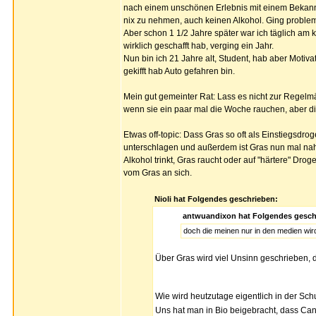
nach einem unschönen Erlebnis mit einem Bekannt
nix zu nehmen, auch keinen Alkohol. Ging problem
Aber schon 1 1/2 Jahre später war ich täglich am 
wirklich geschafft hab, verging ein Jahr.
Nun bin ich 21 Jahre alt, Student, hab aber Moti
gekifft hab Auto gefahren bin.
Mein gut gemeinter Rat: Lass es nicht zur Regelmä
wenn sie ein paar mal die Woche rauchen, aber die
Etwas off-topic: Dass Gras so oft als Einstiegsdro
unterschlagen und außerdem ist Gras nun mal nahe
Alkohol trinkt, Gras raucht oder auf "härtere" Dr
vom Gras an sich.
Nioli hat Folgendes geschrieben:
antwuandixon hat Folgendes gesch
doch die meinen nur in den medien wird 
Über Gras wird viel Unsinn geschrieben, d
Wie wird heutzutage eigentlich in der Sch
Uns hat man in Bio beigebracht, dass Cann