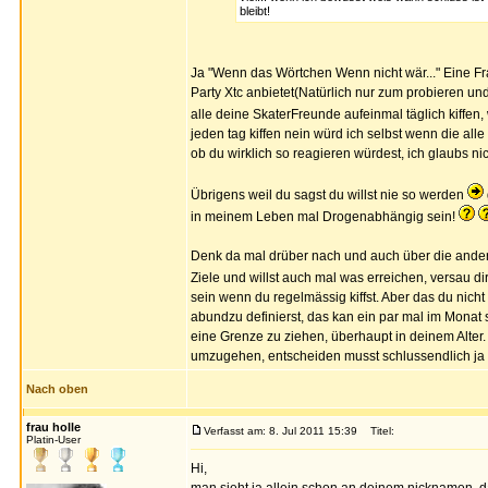
bleibt!
Ja "Wenn das Wörtchen Wenn nicht wär..." Eine Fra
Party Xtc anbietet(Natürlich nur zum probieren und 
alle deine SkaterFreunde aufeinmal täglich kiffe
jeden tag kiffen nein würd ich selbst wenn die alle
ob du wirklich so reagieren würdest, ich glaubs ni
Übrigens weil du sagst du willst nie so werden
in meinem Leben mal Drogenabhängig sein!
Denk da mal drüber nach und auch über die ander
Ziele und willst auch mal was erreichen, versau di
sein wenn du regelmässig kiffst. Aber das du nicht 
abundzu definierst, das kan ein par mal im Monat
eine Grenze zu ziehen, überhaupt in deinem Alter.
umzugehen, entscheiden musst schlussendlich ja 
Nach oben
frau holle
Verfasst am: 8. Jul 2011 15:39
Titel:
Platin-User
Hi,