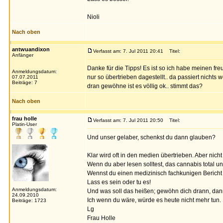
Nioli
Nach oben
antwuandixon
Verfasst am: 7. Jul 2011 20:41
Titel:
Anfänger
Danke für die Tipps! Es ist so ich habe meinen fr
Anmeldungsdatum:
nur so übertrieben dagestellt.. da passiert nichts
07.07.2011
Beiträge: 7
dran gewöhne ist es völlig ok.. stimmt das?
Nach oben
frau holle
Verfasst am: 7. Jul 2011 20:50
Titel:
Platin-User
Und unser gelaber, schenkst du dann glauben?
Klar wird oft in den medien übertrieben. Aber nicht 
Wenn du aber lesen solltest, das cannabis total ung
Wennst du einen medizinisch fachkunigen Bericht
Lass es sein oder tu es!
Anmeldungsdatum:
Und was soll das heißen; gewöhn dich drann, dann 
24.09.2010
Ich wenn du wäre, würde es heute nicht mehr tun.
Beiträge: 1723
Lg
Frau Holle