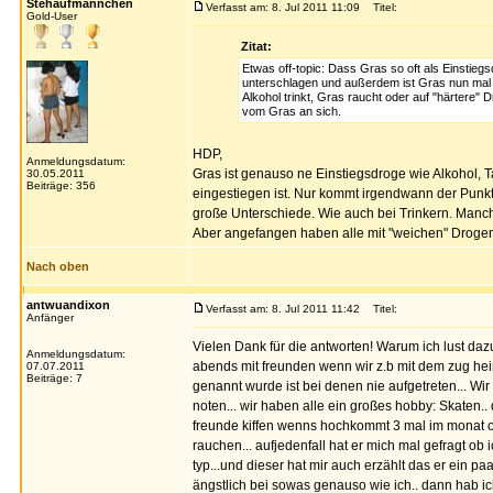
Stehaufmännchen
Verfasst am: 8. Jul 2011 11:09
Titel:
Gold-User
Zitat:
Etwas off-topic: Dass Gras so oft als Einstiegs
unterschlagen und außerdem ist Gras nun mal n
Alkohol trinkt, Gras raucht oder auf "härtere"
vom Gras an sich.
HDP,
Anmeldungsdatum:
Gras ist genauso ne Einstiegsdroge wie Alkohol, T
30.05.2011
Beiträge: 356
eingestiegen ist. Nur kommt irgendwann der Punkt
große Unterschiede. Wie auch bei Trinkern. Manch
Aber angefangen haben alle mit "weichen" Drogen,
Nach oben
antwuandixon
Verfasst am: 8. Jul 2011 11:42
Titel:
Anfänger
Vielen Dank für die antworten! Warum ich lust dazu
Anmeldungsdatum:
abends mit freunden wenn wir z.b mit dem zug heim
07.07.2011
Beiträge: 7
genannt wurde ist bei denen nie aufgetreten... W
noten... wir haben alle ein großes hobby: Skaten.. 
freunde kiffen wenns hochkommt 3 mal im monat oder
rauchen... aufjedenfall hat er mich mal gefragt ob 
typ...und dieser hat mir auch erzählt das er ein pa
ängstlich bei sowas genauso wie ich.. dann hab ic