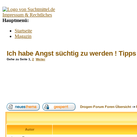
Impressum & Rechtliches
Hauptmenü:
Startseite
Magazin
Interaktiv
Forum
Ich habe Angst süchtig zu werden ! Tipps 
Lexikon
Kontakt
Gehe zu Seite
1
,
2
Weiter
Kontextmenü:
Forum
Tests
Suchtberatung
Umfragen
Promillerechner
BMI-Rechner
Drogen-Forum Foren-Übersicht
->
Alkoholfreie Cocktails
Index
Suche
FAQ
Login
Autor