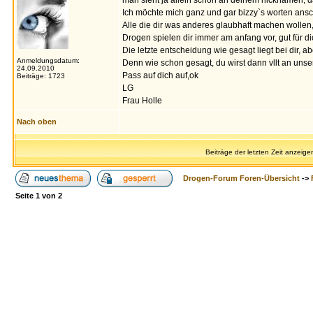
man sieht ja allein schon an deinem nicknamen, da
Ich möchte mich ganz und gar bizzy`s worten ansch
Alle die dir was anderes glaubhaft machen wollen, 
Drogen spielen dir immer am anfang vor, gut für dic
Die letzte entscheidung wie gesagt liegt bei dir, a
Anmeldungsdatum:
Denn wie schon gesagt, du wirst dann vllt an uns
24.09.2010
Pass auf dich auf,ok
Beiträge: 1723
LG
Frau Holle
Nach oben
Beiträge der letzten Zeit anzeige
Drogen-Forum Foren-Übersicht
->
Seite
1
von
2