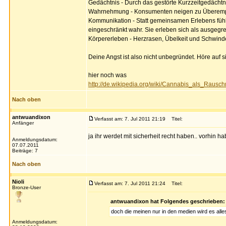
Gedächtnis - Durch das gestörte Kurzzeitgedächtn
Wahrnehmung - Konsumenten neigen zu Überempfin
Kommunikation - Statt gemeinsamen Erlebens füh
eingeschränkt wahr. Sie erleben sich als ausgegren
Körpererleben - Herzrasen, Übelkeit und Schwindel 
Deine Angst ist also nicht unbegründet. Höre auf si
hier noch was
http://de.wikipedia.org/wiki/Cannabis_als_Rausc
Nach oben
antwuandixon
Verfasst am: 7. Jul 2011 21:19
Titel:
Anfänger
ja ihr werdet mit sicherheit recht haben.. vorhin h
Anmeldungsdatum:
07.07.2011
Beiträge: 7
Nach oben
Nioli
Verfasst am: 7. Jul 2011 21:24
Titel:
Bronze-User
antwuandixon hat Folgendes geschrieben:
doch die meinen nur in den medien wird es alles
Anmeldungsdatum: