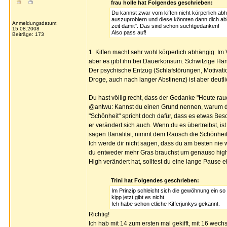
frau holle hat Folgendes geschrieben:
Du kannst zwar vom kiffen nicht körperlich ab
auszuprobiern und diese könnten dann dich ab
Anmeldungsdatum:
zeit damit". Das sind schon suchtgedanken!
15.08.2008
Also pass auf!
Beiträge: 173
1. Kiffen macht sehr wohl körperlich abhängig. Im
aber es gibt ihn bei Dauerkonsum. Schwitzige Händ
Der psychische Entzug (Schlafstörungen, Motivati
Droge, auch nach langer Abstinenz) ist aber deutl
Du hast völlig recht, dass der Gedanke "Heute rau
@antwu: Kannst du einen Grund nennen, warum du s
"Schönheit" spricht doch dafür, dass es etwas Bes
er verändert sich auch. Wenn du es übertreibst, is
sagen Banalität, nimmt dem Rausch die Schönheit
Ich werde dir nicht sagen, dass du am besten nie w
du entweder mehr Gras brauchst um genauso high 
High verändert hat, solltest du eine lange Pause 
Trini hat Folgendes geschrieben:
Im Prinzip schleicht sich die gewöhnung ein so 
kipp jetzt gibt es nicht.
Ich habe schon etliche Kifferjunkys gekannt.
Richtig!
Ich hab mit 14 zum ersten mal gekifft, mit 16 wech