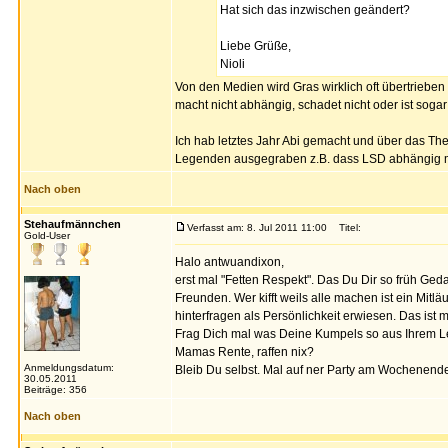
Hat sich das inzwischen geändert?
Liebe Grüße,
Nioli
Von den Medien wird Gras wirklich oft übertrieben 
macht nicht abhängig, schadet nicht oder ist soga
Ich hab letztes Jahr Abi gemacht und über das The
Legenden ausgegraben z.B. dass LSD abhängig mac
Nach oben
Stehaufmännchen
Verfasst am: 8. Jul 2011 11:00
Titel:
Gold-User
Halo antwuandixon,
erst mal "Fetten Respekt". Das Du Dir so früh G
Freunden. Wer kifft weils alle machen ist ein Mit
hinterfragen als Persönlichkeit erwiesen. Das ist
Frag Dich mal was Deine Kumpels so aus Ihrem Leb
Mamas Rente, raffen nix?
Anmeldungsdatum:
Bleib Du selbst. Mal auf ner Party am Wochenende e
30.05.2011
Beiträge: 356
Nach oben