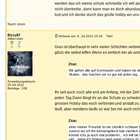
werden das ich meine schule schmeiße ich will abi
nicht übertreibe, dann kann man es doch abundz
lust und ich denke durch das große hobby wo uns v
Nach oben
Bizzy87
Verfasst am: 8. Jul 2011 13:16
Titel:
Silber-User
Gras ist überhaupt in sehr vielen Schichten verbre
gibzs die selbst kiffen.Wenn es wirklich bei ab und
Zitat:
Wir gehen alle auf Gymnasien und haben nie di
Skaten.. das machen wir so gut wie jeden tag...
Anmeldungsdatum:
25.04.2011
Beiträge: 108
Ihr seit auch noch alle erst am Anfang, mit der Zei
jeden Tag.Dann fängt ihr an die Schule zu schwä
grossen Hobby das euch verbindet und anstatt zu s
läuft, aber meistens läufts so war bei mir auch nich
Zitat:
einer meiner Freunde ist ein ziemlich schlauer t
vorerst wo ich ihn kennengelernt hab ziemlich
könnte ichs ja auch mal probieren... ich will n
viel... wenn ich bewusst weis wann schluss i