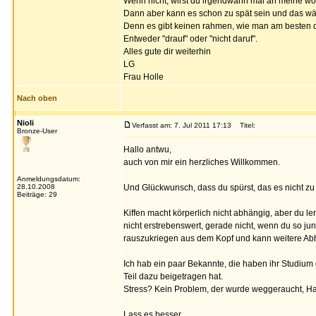
Wenn nicht, wirst du irgendwann mal an meine wo
Dann aber kann es schon zu spät sein und das wä
Denn es gibt keinen rahmen, wie man am besten 
Entweder "drauf" oder "nicht daruf".
Alles gute dir weiterhin
LG
Frau Holle
Nach oben
Nioli
Verfasst am: 7. Jul 2011 17:13
Titel:
Bronze-User
Hallo antwu,
auch von mir ein herzliches Willkommen.
Anmeldungsdatum:
28.10.2008
Und Glückwunsch, dass du spürst, das es nicht zu d
Beiträge: 29
Kiffen macht körperlich nicht abhängig, aber du lerns
nicht erstrebenswert, gerade nicht, wenn du so jung
rauszukriegen aus dem Kopf und kann weitere Ab
Ich hab ein paar Bekannte, die haben ihr Studium 
Teil dazu beigetragen hat.
Stress? Kein Problem, der wurde weggeraucht, Ha
Lass es besser.