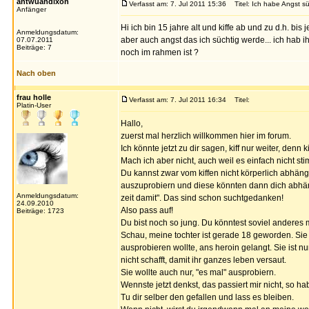
antwuandixon
Verfasst am: 7. Jul 2011 15:36
Titel: Ich habe Angst süc
Anfänger
Hi ich bin 15 jahre alt und kiffe ab und zu d.h. bis 
Anmeldungsdatum:
aber auch angst das ich süchtig werde... ich hab ih
07.07.2011
Beiträge: 7
noch im rahmen ist ?
Nach oben
frau holle
Verfasst am: 7. Jul 2011 16:34
Titel:
Platin-User
Hallo,
zuerst mal herzlich willkommen hier im forum.
Ich könnte jetzt zu dir sagen, kiff nur weiter, denn k
Mach ich aber nicht, auch weil es einfach nicht sti
Du kannst zwar vom kiffen nicht körperlich abhän
auszuprobiern und diese könnten dann dich abhän
Anmeldungsdatum:
zeit damit". Das sind schon suchtgedanken!
24.09.2010
Also pass auf!
Beiträge: 1723
Du bist noch so jung. Du könntest soviel anderes
Schau, meine tochter ist gerade 18 geworden. Sie 
ausprobieren wollte, ans heroin gelangt. Sie ist
nicht schafft, damit ihr ganzes leben versaut.
Sie wollte auch nur, "es mal" ausprobiern.
Wennste jetzt denkst, das passiert mir nicht, so ha
Tu dir selber den gefallen und lass es bleiben.