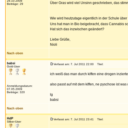
28.10.2008
Über Gras wird viel Unsinn geschrieben, das stimm
Beiträge: 29
Wie wird heutzutage eigentlich in der Schule über
Uns hat man in Bio beigebracht, dass Cannabis sof
Hat sich das inzwischen geändert?
Liebe Grüße,
Nioli
Nach oben
babsi
Verfasst am: 7. Jul 2011 22:00
Titel:
Gold-User
ich weiß das man durch kiffen eine drogen inziert
also passt auf mit dem kiffen, ne pyschose ist was
Anmeldungsdatum:
07.05.2009
Beiträge: 320
lg
babsi
Nach oben
HdP
Verfasst am: 7. Jul 2011 23:41
Titel:
Silber-User