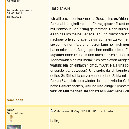
Anfänger
Hallo an Alle!
Anmeldungsdatum:
08.07.2011
Beiträge: 1
Ich will euch hier kurz meine Geschichte erzähl
Benzoabhänigkeit meinen Entzug geschafft und es 
mit Benzos in Berührung gekommen! Nach kurzer Ze
es so das ich meine Benzos Tag und Nacht brauc
nachgeworfen und abends um schlafen zu können.
sie vor meinen Partner eine Zeit lang heimlich g
hat er mich darauf angesprochen endlich einen E
tagsüber habe ich nach und nach ausschleichen las
Irgendwann sind mir meine Schlaftabletten ausgega
warum) bin ich einfach nicht zum Arzt. Naja uns s
unvorstellbar gewesen). Und siehe da ich konnte 
geiles Gefühl schlafen zu können ohne Schlafmitte
Benzos! Und ich lebe wieder! Ich habe wieder Gefü
hatte Panickattacken, Unruhe und einige Symptome! 
wirklich Mut machen! Ihr schafft es! Ganz liebe Gr
Nach oben
miko
Verfasst am: 3. Aug 2011 00:12
Titel: hallo
Bronze-User
hallo,