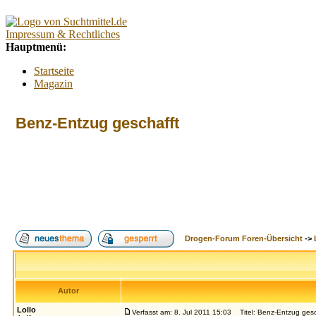
Impressum & Rechtliches
Hauptmenü:
Startseite
Magazin
Interaktiv
Forum
Benz-Entzug geschafft
Lexikon
Kontakt
Kontextmenü:
Forum
Tests
Suchtberatung
Umfragen
Promillerechner
Drogen-Forum Foren-Übersicht
->
BMI-Rechner
Alkoholfreie Cocktails
Index
Suche
FAQ
Login
Autor
Lollo
Verfasst am: 8. Jul 2011 15:03
Titel: Benz-Entzug gesc