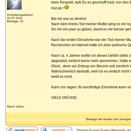
mein Respekt, daß Du es geschafft hast, von de
Hut ab !
Anmeldungsdatum:
31.07.2011
Bei mir war es ähnlich:
Beiträge: 41
Nach dem Krebs-Tod meiner Mutter ging es mir lo
ihn mir ein paar zu geben, damit es mir besser ge
Nach der ersten Einnahme war der Tod meiner Mutt
Recherchen im Internet hatte ich eine serbische Qu
Nach ca. 4 Jahren wollte ich dieses Gefühl (stets 
abgesetzt; einfach keine mehr genommen. Hatte wi
Glück...denn ein Entzug von Benzos soll ziemlich h
Wahrscheinlich deshalb, weil ich es einfach nicht
weiß es nicht.
Kann nur sagen: für kurzfristige Einnahme kann es 
VIELE GRÜSSE
Nach oben
Beiträge der letzten Zeit anzeige
Drogen-Forum Foren-Übersicht
->