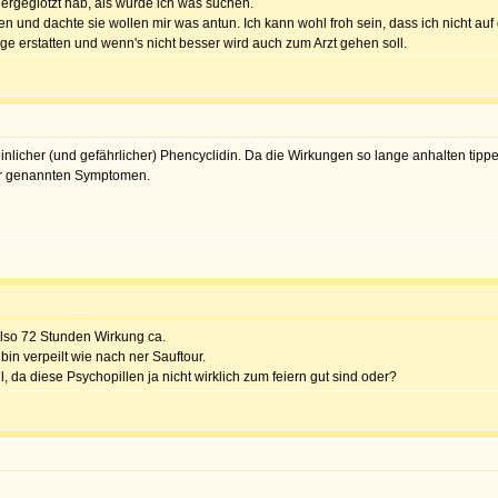
hergeglotzt hab, als würde ich was suchen.
und dachte sie wollen mir was antun. Ich kann wohl froh sein, dass ich nicht auf 
ge erstatten und wenn's nicht besser wird auch zum Arzt gehen soll.
licher (und gefährlicher) Phencyclidin. Da die Wirkungen so lange anhalten tippe i
Dir genannten Symptomen.
 Also 72 Stunden Wirkung ca.
bin verpeilt wie nach ner Sauftour.
, da diese Psychopillen ja nicht wirklich zum feiern gut sind oder?