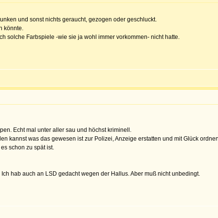
unken und sonst nichts geraucht, gezogen oder geschluckt.
 könnte.
ich solche Farbspiele -wie sie ja wohl immer vorkommen- nicht hatte.
en. Echt mal unter aller sau und höchst kriminell.
den kannst was das gewesen ist zur Polizei, Anzeige erstatten und mit Glück ordnen 
 es schon zu spät ist.
. Ich hab auch an LSD gedacht wegen der Hallus. Aber muß nicht unbedingt.