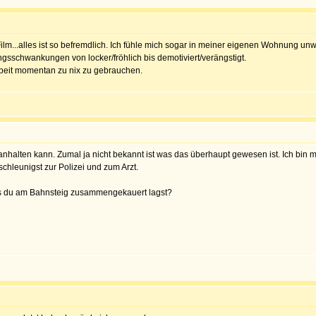
Film...alles ist so befremdlich. Ich fühle mich sogar in meiner eigenen Wohnung unw
sschwankungen von locker/fröhlich bis demotiviert/verängstigt.
rbeit momentan zu nix zu gebrauchen.
nhalten kann. Zumal ja nicht bekannt ist was das überhaupt gewesen ist. Ich bin m
schleunigst zur Polizei und zum Arzt.
s du am Bahnsteig zusammengekauert lagst?