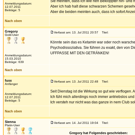
Sie meinten, dass ich wie nen Bekloppter hin- und 
Anmeldungsdatum:
Aber ich hab halt diese schwarzen Schemen gesehen 
12.07.2011
Beiträge: 5
Aber die beiden meinten auch, dass ich sofort Anzei
Nach oben
Gregory
Verfasst am: 13. Jul 2011 20:57
Titel:
Gold-User
Könnte sein das es Ketamin war oder noch warschein
Psychodissoziativa. Sie führen zu exakt, den von 
UFFPASSE MIT DEN GETRÄNKEN!
Anmeldungsdatum:
15.03.2010
Beiträge: 639
Nach oben
fuxx
Verfasst am: 13. Jul 2011 22:48
Titel:
Anfänger
Seit Dienstag ist die Wirkung so gut wie verflogen.
Anmeldungsdatum:
Ich fühl mich allerdings noch immer antriebslos und 
12.07.2011
Beiträge: 5
Ich versteh nur nicht was das ganze in nem Club soll
Nach oben
Sienna
Verfasst am: 14. Jul 2011 19:04
Titel:
Platin-User
Gregory hat Folgendes geschrieben: