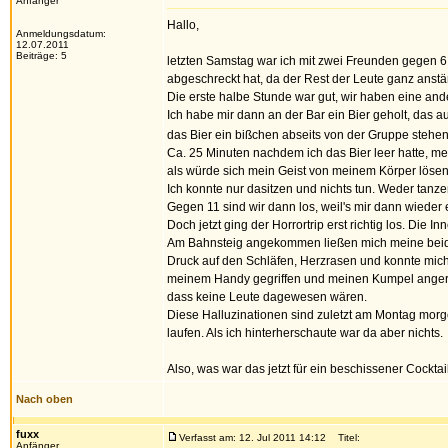
Anfänger
Hallo,
Anmeldungsdatum:
12.07.2011
Beiträge: 5
letzten Samstag war ich mit zwei Freunden gegen 6
abgeschreckt hat, da der Rest der Leute ganz anst
Die erste halbe Stunde war gut, wir haben eine an
Ich habe mir dann an der Bar ein Bier geholt, das 
das Bier ein bißchen abseits von der Gruppe stehe
Ca. 25 Minuten nachdem ich das Bier leer hatte, mer
als würde sich mein Geist von meinem Körper lösen, 
Ich konnte nur dasitzen und nichts tun. Weder tanze
Gegen 11 sind wir dann los, weil's mir dann wieder 
Doch jetzt ging der Horrortrip erst richtig los. Die
Am Bahnsteig angekommen ließen mich meine beiden
Druck auf den Schläfen, Herzrasen und konnte mich
meinem Handy gegriffen und meinen Kumpel angerufe
dass keine Leute dagewesen wären.
Diese Halluzinationen sind zuletzt am Montag morge
laufen. Als ich hinterherschaute war da aber nichts.
Also, was war das jetzt für ein beschissener Cockt
Nach oben
fuxx
Verfasst am: 12. Jul 2011 14:12
Titel:
Anfänger