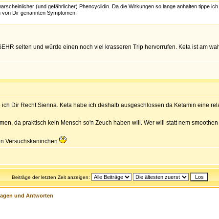
scheinlicher (und gefährlicher) Phencyclidin. Da die Wirkungen so lange anhalten tippe ich 
en von Dir genannten Symptomen.
 SEHR selten und würde einen noch viel krasseren Trip hervorrufen. Keta ist am 
ich Dir Recht Sienna. Keta habe ich deshalb ausgeschlossen da Ketamin eine rel
men, da praktisch kein Mensch so'n Zeuch haben will. Wer will statt nem smoothe
 ein Versuchskaninchen
Beiträge der letzten Zeit anzeigen:
ragen und Antworten