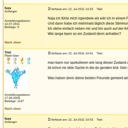
fuxx
Verfasst am: 12. Jul 2011 14:33
Titel:
Anfänger
Naja ich fühle mich irgendwie als wär ich in einem 
Anmeldungsdatum:
Und dann habe ich mehrmals täglich diese Stimmung
12.07.2011
Beiträge: 5
Ich stehe einfach neben mir und bin auch auf der A
Wie lange kann so ein Zustand denn anhalten?
Nach oben
Trini
Verfasst am: 12. Jul 2011 14:41
Titel:
Platin-User
man kann nur spekulieren wie lang dieser Zustand a
Ist schon ne üble Sache in die du geraten bist. Geh 
Was haben denn deine beiden Freunde gemeint al
Anmeldungsdatum:
17.06.2009
Beiträge: 1147
Nach oben
fuxx
Verfasst am: 12. Jul 2011 14:53
Titel:
Anfänger