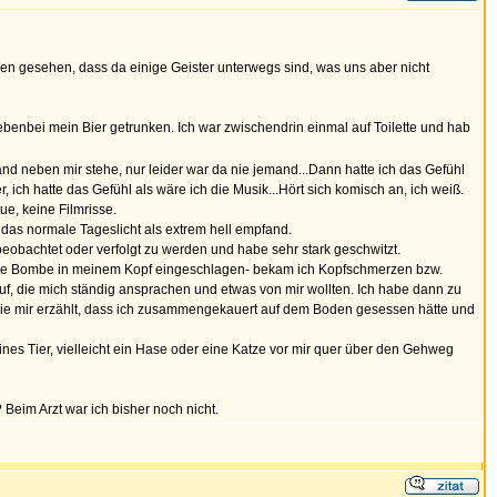
n gesehen, dass da einige Geister unterwegs sind, was uns aber nicht
benbei mein Bier getrunken. Ich war zwischendrin einmal auf Toilette und hab
and neben mir stehe, nur leider war da nie jemand...Dann hatte ich das Gefühl
ich hatte das Gefühl als wäre ich die Musik...Hört sich komisch an, ich weiß.
ue, keine Filmrisse.
 das normale Tageslicht als extrem hell empfand.
 beobachtet oder verfolgt zu werden und habe sehr stark geschwitzt.
eine Bombe in meinem Kopf eingeschlagen- bekam ich Kopfschmerzen bzw.
f, die mich ständig ansprachen und etwas von mir wollten. Ich habe dann zu
Sie mir erzählt, dass ich zusammengekauert auf dem Boden gesessen hätte und
nes Tier, vielleicht ein Hase oder eine Katze vor mir quer über den Gehweg
Beim Arzt war ich bisher noch nicht.