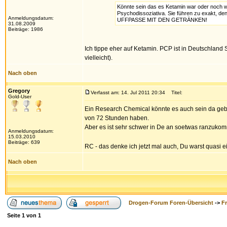
Könnte sein das es Ketamin war oder noch war
Psychodissoziativa. Sie führen zu exakt, d
Anmeldungsdatum:
UFFPASSE MIT DEN GETRÄNKEN!
31.08.2009
Beiträge: 1986
Ich tippe eher auf Ketamin. PCP ist in Deutschland
vielleicht).
Nach oben
Gregory
Verfasst am: 14. Jul 2011 20:34
Titel:
Gold-User
Ein Research Chemical könnte es auch sein da geb 
von 72 Stunden haben.
Aber es ist sehr schwer in De an soetwas ranzukom
Anmeldungsdatum:
15.03.2010
Beiträge: 639
RC - das denke ich jetzt mal auch, Du warst quasi
Nach oben
Drogen-Forum Foren-Übersicht
->
F
Seite
1
von
1