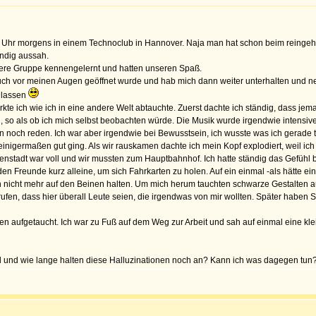
 Uhr morgens in einem Technoclub in Hannover. Naja man hat schon beim reingehe
ändig aussah.
dere Gruppe kennengelernt und hatten unseren Spaß.
auch vor meinen Augen geöffnet wurde und hab mich dann weiter unterhalten und ne
nlassen
kte ich wie ich in eine andere Welt abtauchte. Zuerst dachte ich ständig, dass jem
so als ob ich mich selbst beobachten würde. Die Musik wurde irgendwie intensiver, 
n noch reden. Ich war aber irgendwie bei Bewusstsein, ich wusste was ich gerade t
einigermaßen gut ging. Als wir rauskamen dachte ich mein Kopf explodiert, weil ich
 Innenstadt war voll und wir mussten zum Hauptbahnhof. Ich hatte ständig das Gefühl
 Freunde kurz alleine, um sich Fahrkarten zu holen. Auf ein einmal -als hätte 
 nicht mehr auf den Beinen halten. Um mich herum tauchten schwarze Gestalten au
n, dass hier überall Leute seien, die irgendwas von mir wollten. Später haben 
n aufgetaucht. Ich war zu Fuß auf dem Weg zur Arbeit und sah auf einmal eine klei
ail und wie lange halten diese Halluzinationen noch an? Kann ich was dagegen tun? 