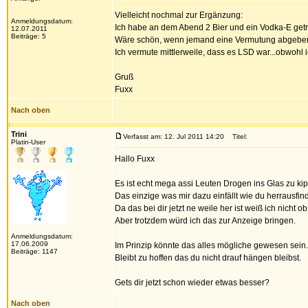
Vielleicht nochmal zur Ergänzung:
Anmeldungsdatum:
Ich habe an dem Abend 2 Bier und ein Vodka-E getr
12.07.2011
Beiträge: 5
Wäre schön, wenn jemand eine Vermutung abgeben
Ich vermute mittlerweile, dass es LSD war...obwohl 
Gruß
Fuxx
Nach oben
Trini
Verfasst am: 12. Jul 2011 14:20
Titel:
Platin-User
Hallo Fuxx
Es ist echt mega assi Leuten Drogen ins Glas zu kipp
Das einzige was mir dazu einfällt wie du herrausfin
Da das bei dir jetzt ne weile her ist weiß ich nicht ob
Aber trotzdem würd ich das zur Anzeige bringen.
Anmeldungsdatum:
17.06.2009
Im Prinzip könnte das alles mögliche gewesen sein
Beiträge: 1147
Bleibt zu hoffen das du nicht drauf hängen bleibst.
Gets dir jetzt schon wieder etwas besser?
Nach oben