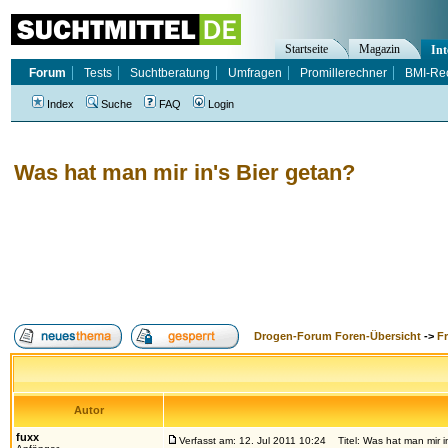
Startseite
Magazin
Int
Forum
Tests
Suchtberatung
Umfragen
Promillerechner
BMI-Re
Index
Suche
FAQ
Login
Was hat man mir in's Bier getan?
Drogen-Forum Foren-Übersicht
->
F
Autor
fuxx
Verfasst am: 12. Jul 2011 10:24
Titel: Was hat man mir i