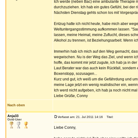
Ich werde (neben Bac) eine ambulante Therapie m
durchzuziehen. Ich hab ein gutes Gefühl, bei der r
Nächsten Dienstag gehts schon los mit Vorgesprä
Entzug hatte ich nicht heute, habe mich aber wege
Weltuntergangsstimmung aufkommen lassen. "Saufen
lassen, meine Heimat, meine Zuflucht, dieses schw
Alkohol zu trennen, ist Beziehungsarbeit. Wenn ic
Immerhin hab ich mich auf den Weg gemacht, dass is
wegwischen. Nu is der Weg das Ziel, und wenn ich 
hoffe, das kommt mir jetzt zugute, ich hab ja in de
Laut Berater war das auch kein Rückfall, sondern
Boxenstopp, sozusagen...
Kurz und gut, ich weiß um die Gefährdung und um d
meine Lage jetzt ein wenig realistischer ein, wenns
Ich werd nicht aufgeben, ich hab ja noch nicht mal
Liebe Grüße, Conny
Nach oben
Anja33
Verfasst am: 21. Jul 2011 14:16
Titel:
Gold-User
Liebe Conny,