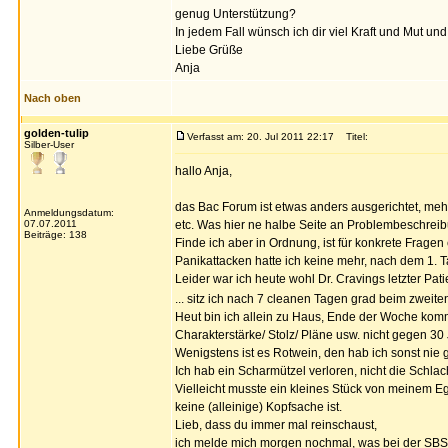
genug Unterstützung?
In jedem Fall wünsch ich dir viel Kraft und Mut und
Liebe Grüße
Anja
Nach oben
golden-tulip
Verfasst am: 20. Jul 2011 22:17
Titel:
Silber-User
hallo Anja,
das Bac Forum ist etwas anders ausgerichtet, me
Anmeldungsdatum:
07.07.2011
etc. Was hier ne halbe Seite an Problembeschreib
Beiträge: 138
Finde ich aber in Ordnung, ist für konkrete Fragen
Panikattacken hatte ich keine mehr, nach dem 1. 
Leider war ich heute wohl Dr. Cravings letzter Patien
... sitz ich nach 7 cleanen Tagen grad beim zweite
Heut bin ich allein zu Haus, Ende der Woche kom
Charakterstärke/ Stolz/ Pläne usw. nicht gegen 30
Wenigstens ist es Rotwein, den hab ich sonst nie 
Ich hab ein Scharmützel verloren, nicht die Schla
Vielleicht musste ein kleines Stück von meinem E
keine (alleinige) Kopfsache ist.
Lieb, dass du immer mal reinschaust,
ich melde mich morgen nochmal, was bei der SBS