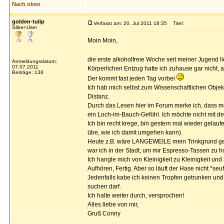
Nach oben
golden-tulip
Verfasst am: 20. Jul 2011 18:35
Titel:
Silber-User
Moin Moin,
die erste alkoholfreie Woche seit meiner Jugend li
Anmeldungsdatum:
07.07.2011
Körperlichen Entzug hatte ich zuhause gar nicht, 
Beiträge: 138
Der kommt fast jeden Tag vorbei
Ich hab mich selbst zum Wissenschaftlichen Objekt
Distanz.
Durch das Lesen hier im Forum merke ich, dass me
ein Loch-im-Bauch-Gefühl. Ich möchte nicht mit d
Ich bin recht krege, bin gestern mal wieder gelau
übe, wie ich damit umgehen kann).
Heute z.B. wäre LANGEWEILE mein Trinkgrund gew
war ich in der Stadt, um mir Espresso-Tassen zu h
Ich hangle mich von Kleinigkeit zu Kleinigkeit und
Aufhören, Fertig. Aber so läuft der Hase nicht *seu
Jedenfalls kabe ich keinen Tropfen getrunken und
suchen darf.
Ich halte weiter durch, versprochen!
Alles liebe von mir,
Gruß Conny