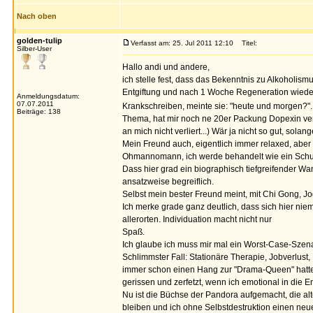
Nach oben
golden-tulip
Verfasst am: 25. Jul 2011 12:10
Titel:
Silber-User
Hallo andi und andere,
ich stelle fest, dass das Bekenntnis zu Alkoholis
Entgiftung und nach 1 Woche Regeneration wieder "
Anmeldungsdatum:
07.07.2011
Krankschreiben, meinte sie: "heute und morgen?"
Beiträge: 138
Thema, hat mir noch ne 20er Packung Dopexin vers
an mich nicht verliert...) Wär ja nicht so gut, sola
Mein Freund auch, eigentlich immer relaxed, aber
Ohmannomann, ich werde behandelt wie ein Schu
Dass hier grad ein biographisch tiefgreifender Wa
ansatzweise begreiflich.
Selbst mein bester Freund meint, mit Chi Gong, J
Ich merke grade ganz deutlich, dass sich hier n
allerorten. Individuation macht nicht nur
Spaß.
Ich glaube ich muss mir mal ein Worst-Case-Szen
Schlimmster Fall: Stationäre Therapie, Jobverlust
immer schon einen Hang zur "Drama-Queen" hatte.
gerissen und zerfetzt, wenn ich emotional in die En
Nu ist die Büchse der Pandora aufgemacht, die a
bleiben und ich ohne Selbstdestruktion einen neu