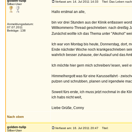
golden-tulip
Verfasst am: 14. Jul 2011 14:33
Titel: Das Leben nach
Silber-User
Hallo erstmal an alle,
bin vor drei Stunden aus der Klinik entlassen worde
Anmeldungsdatum:
07.07.2011
Willkommens-Thread geschrieben: nach dreißig Jahr
Beiträge: 138
Zunächst wollte ich das Thema unter "Alkohol" weit
Ich war von Montag bis heute, Donnerstag, dort, m
Ende nächster Woche noch krankgeschrieben sein, 
wahrlich besser zuhause, der Auslauf und das Ambi
Ich möchte hier gern mich schreiben/ lesen, weil 
Himmelhergott was für eine Karusselfahrt - zwisc
putzen und schrubben, planen und irgendwie ma
Soweit fürs erste, ich muss jetzt nochmal in die K
ich habs nicht weit,
Liebe Grüße, Conny
Nach oben
golden-tulip
Verfasst am: 16. Jul 2011 20:47
Titel:
Silber-User