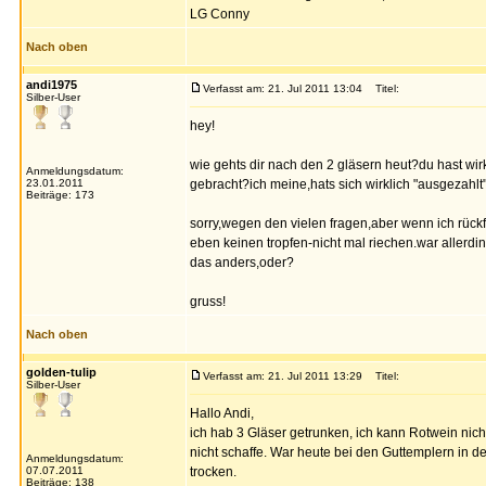
LG Conny
Nach oben
andi1975
Verfasst am: 21. Jul 2011 13:04
Titel:
Silber-User
hey!
wie gehts dir nach den 2 gläsern heut?du hast wi
Anmeldungsdatum:
23.01.2011
gebracht?ich meine,hats sich wirklich "ausgezahlt
Beiträge: 173
sorry,wegen den vielen fragen,aber wenn ich rückf
eben keinen tropfen-nicht mal riechen.war allerdi
das anders,oder?
gruss!
Nach oben
golden-tulip
Verfasst am: 21. Jul 2011 13:29
Titel:
Silber-User
Hallo Andi,
ich hab 3 Gläser getrunken, ich kann Rotwein nicht
nicht schaffe. War heute bei den Guttemplern in d
Anmeldungsdatum:
07.07.2011
trocken.
Beiträge: 138