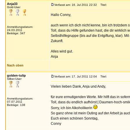
Anja33
Verfasst am: 16. Jul 2011 22:32
Titel:
Gold-User
Hallo Conny,
auch wenn ich dich nicht kenne, bin ich trotzdem st
Anmeldungsdatum:
24.03.2011
Toll, dass du Hilfe gefunden hast, die dir wirklic
Beiträge: 347
Selbsthilfegruppe (bis auf die Entgiftung, klar). M
Zukunft.
Alles wird gut.
Anja
Nach oben
golden-tulip
Verfasst am: 17. Jul 2011 12:04
Titel:
Silber-User
Vielen lieben Dank, Anja und Andy,
für eure ermutigenden Worte. Mir hilft das in sofer
Anmeldungsdatum:
07.07.2011
Toll, dass du endlich aufhörst [ Daumen-hoch-smil
Beiträge: 138
Sorry, ich bin Alkoholikerin
So ganz ohne ist mein Outing auf der Arbeit ja auch
Euch einen schönen Sonntag,
Conny