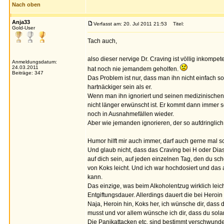
Nach oben
Anja33
Verfasst am: 20. Jul 2011 21:53
Titel:
Gold-User
Tach auch,
also dieser nervige Dr. Craving ist völlig inkompe
Anmeldungsdatum:
24.03.2011
hat noch nie jemandem geholfen.
Beiträge: 347
Das Problem ist nur, dass man ihn nicht einfach so
hartnäckiger sein als er.
Wenn man ihn ignoriert und seinen medizinischen A
nicht länger erwünscht ist. Er kommt dann immer s
noch in Ausnahmefällen wieder.
Aber wie jemanden ignorieren, der so aufdringlich i
Humor hilft mir auch immer, darf auch gerne mal sc
Und glaub nicht, dass das Craving bei H oder Dias s
auf dich sein, auf jeden einzelnen Tag, den du scho
von Koks leicht. Und ich war hochdosiert und das au
kann.
Das einzige, was beim Alkoholentzug wirklich leich
Entgiftungsdauer. Allerdings dauert die bei Heroin
Naja, Heroin hin, Koks her, ich wünsche dir, das
musst und vor allem wünsche ich dir, dass du sola
Die Panikattacken etc. sind bestimmt verschwund