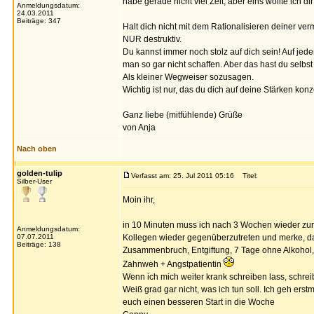
habe gerade nicht viel Zeit, aber eins wollte ich d
Anmeldungsdatum:
24.03.2011
Beiträge: 347
Halt dich nicht mit dem Rationalisieren deiner ve
NUR destruktiv.
Du kannst immer noch stolz auf dich sein! Auf je
man so gar nicht schaffen. Aber das hast du selbs
Als kleiner Wegweiser sozusagen.
Wichtig ist nur, das du dich auf deine Stärken ko
Ganz liebe (mitfühlende) Grüße
von Anja
Nach oben
golden-tulip
Verfasst am: 25. Jul 2011 05:16
Titel:
Silber-User
Moin ihr,
in 10 Minuten muss ich nach 3 Wochen wieder zur A
Anmeldungsdatum:
07.07.2011
Kollegen wieder gegenüberzutreten und merke, da
Beiträge: 138
Zusammenbruch, Entgiftung, 7 Tage ohne Alkohol, da
Zahnweh + Angstpatientin
Wenn ich mich weiter krank schreiben lass, schreib
Weiß grad gar nicht, was ich tun soll. Ich geh erst
euch einen besseren Start in die Woche