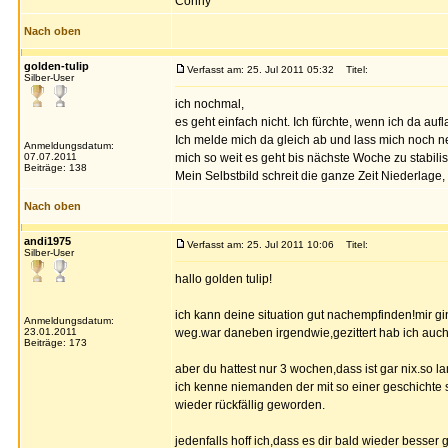
Conny
Nach oben
golden-tulip
Verfasst am: 25. Jul 2011 05:32
Titel:
Silber-User
ich nochmal,
es geht einfach nicht. Ich fürchte, wenn ich da a
Ich melde mich da gleich ab und lass mich noch 
Anmeldungsdatum:
07.07.2011
mich so weit es geht bis nächste Woche zu stabilis
Beiträge: 138
Mein Selbstbild schreit die ganze Zeit Niederlage,
Nach oben
andi1975
Verfasst am: 25. Jul 2011 10:06
Titel:
Silber-User
hallo golden tulip!
ich kann deine situation gut nachempfinden!mir gin
Anmeldungsdatum:
23.01.2011
weg.war daneben irgendwie,gezittert hab ich auch.
Beiträge: 173
aber du hattest nur 3 wochen,dass ist gar nix.so lan
ich kenne niemanden der mit so einer geschichte s
wieder rückfällig geworden.
jedenfalls hoff ich,dass es dir bald wieder besser