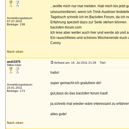
...wollte mich nur mal melden. Hab mich bis jetzt
umzuorientieren, wenn ich Trink-Auslöser festste
Tagebuch schreib ich im Baclofen Forum, da ich n
Anmeldungsdatum:
07.07.2011
Erfahrung speziell dazu zur Seite stehen können.
Beiträge: 138
baclofen-forum.com
Ich lese aber weiter auch hier und werde ab und a
Ein rauschfreies und schönes Wochenende euch 
Conny
Nach oben
andi1975
Verfasst am: 16. Jul 2011 21:28
Titel:
Silber-User
hallo!
super gemacht-ich gratuliere dir!
Anmeldungsdatum:
23.01.2011
Beiträge: 173
gut,dass du das baclofen forum hast!
ja,schreib mal wieder-wäre interessant zu erfahren
alles gute!
Nach oben