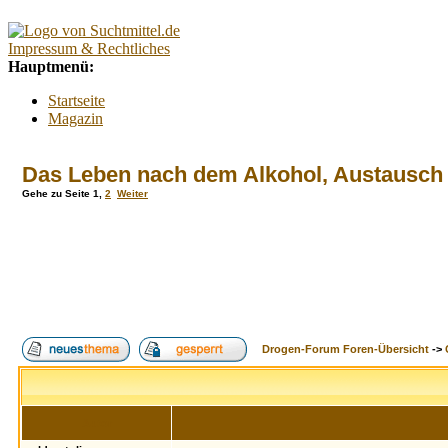
Impressum & Rechtliches
Hauptmenü:
Startseite
Magazin
Interaktiv
Forum
Das Leben nach dem Alkohol, Austausch
Lexikon
Kontakt
Gehe zu Seite
1
,
2
Weiter
Kontextmenü:
Forum
Tests
Suchtberatung
Umfragen
Promillerechner
BMI-Rechner
Drogen-Forum Foren-Übersicht
->
Alkoholfreie Cocktails
Index
Suche
FAQ
Login
Autor