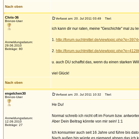
Nach oben
Chris-36
Verfasst am: 20. Jul 2011 03:49
Titel:
Bronze-User
ich kann dir nur raten, meine "Geschichte" mal zu l
1.
http://forum.suchtmittel.de/viewtopic.php?p=397
Anmeldungsdatum:
29.06.2010
Beiträge: 80
2.
http://forum.suchtmittel.de/viewtopic.php?p=412
u. auch DU schaffst das, wenn du einen starken Wil
viel Glück!
Nach oben
engelchen30
Verfasst am: 20. Jul 2011 10:32
Titel:
Bronze-User
He Du!
Normal schreib ich nicht oft im Forum bzw. antworten,
Anmeldungsdatum:
Aber Dein Beitrag könnte von mir sein! 1:1
12.09.2010
Beiträge: 27
Ich konsumier auch seit 16 Jahre und führe bis dat
Nach außen hin würde es niemand ahnen das ich 