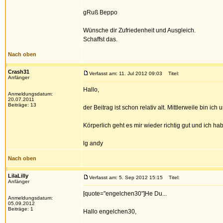
gRuß Beppo
Wünsche dir Zufriedenheit und Ausgleich.
Schaffst das.
Nach oben
Crash31
Verfasst am: 11. Jul 2012 09:03
Titel:
Anfänger
Hallo,
Anmeldungsdatum:
20.07.2011
Beiträge: 13
der Beitrag ist schon relativ alt. Mittlerweile bin
Körperlich geht es mir wieder richtig gut und ich 
lg andy
Nach oben
LilaLilly
Verfasst am: 5. Sep 2012 15:15
Titel:
Anfänger
[quote="engelchen30"]He Du...
Anmeldungsdatum:
05.09.2012
Beiträge: 1
Hallo engelchen30,