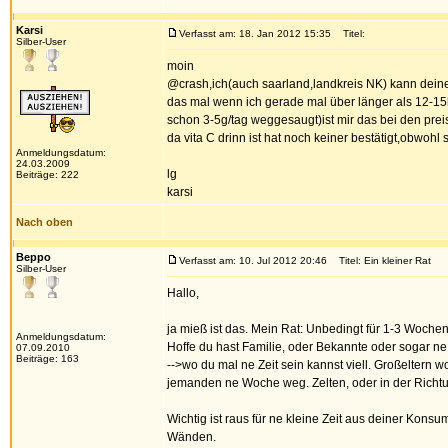
Karsi
Verfasst am: 18. Jan 2012 15:35
Titel:
Silber-User
moin
@crash,ich(auch saarland,landkreis NK) kann deine 
das mal wenn ich gerade mal über länger als 12-15
schon 3-5g/tag weggesaugt)ist mir das bei den preis
da vita C drinn ist hat noch keiner bestätigt,obwohl
Anmeldungsdatum:
24.03.2009
lg
Beiträge: 222
karsi
Nach oben
Beppo
Verfasst am: 10. Jul 2012 20:46
Titel: Ein kleiner Rat
Silber-User
Hallo,
ja mieß ist das. Mein Rat: Unbedingt für 1-3 Woch
Anmeldungsdatum:
Hoffe du hast Familie, oder Bekannte oder sogar ne
07.09.2010
Beiträge: 163
-->wo du mal ne Zeit sein kannst viell. Großeltern w
jemanden ne Woche weg. Zelten, oder in der Richt
Wichtig ist raus für ne kleine Zeit aus deiner Kon
Wänden.