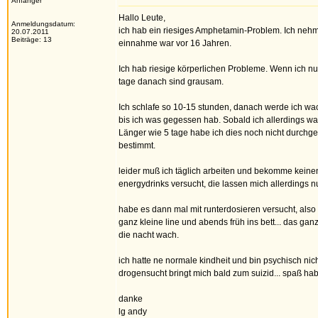
Anfänger
Hallo Leute,
Anmeldungsdatum:
ich hab ein riesiges Amphetamin-Problem. Ich nehme 
20.07.2011
Beiträge: 13
einnahme war vor 16 Jahren.
Ich hab riesige körperlichen Probleme. Wenn ich nu
tage danach sind grausam.
Ich schlafe so 10-15 stunden, danach werde ich wach
bis ich was gegessen hab. Sobald ich allerdings w
Länger wie 5 tage habe ich dies noch nicht durchgeh
bestimmt.
leider muß ich täglich arbeiten und bekomme keinen 
energydrinks versucht, die lassen mich allerdings nur
habe es dann mal mit runterdosieren versucht, als
ganz kleine line und abends früh ins bett... das g
die nacht wach.
ich hatte ne normale kindheit und bin psychisch ni
drogensucht bringt mich bald zum suizid... spaß hab
danke
lg andy