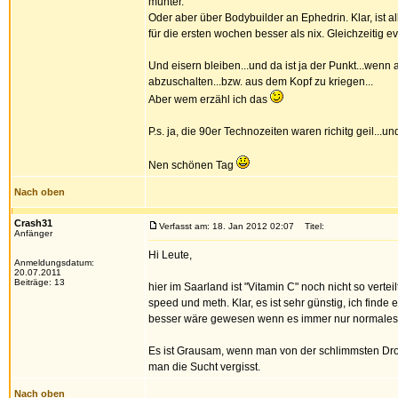
munter.
Oder aber über Bodybuilder an Ephedrin. Klar, ist a
für die ersten wochen besser als nix. Gleichzeitig e
Und eisern bleiben...und da ist ja der Punkt...wen
abzuschalten...bzw. aus dem Kopf zu kriegen...
Aber wem erzähl ich das
P.s. ja, die 90er Technozeiten waren richitg geil...u
Nen schönen Tag
Nach oben
Crash31
Verfasst am: 18. Jan 2012 02:07
Titel:
Anfänger
Hi Leute,
Anmeldungsdatum:
20.07.2011
Beiträge: 13
hier im Saarland ist "Vitamin C" noch nicht so verteil
speed und meth. Klar, es ist sehr günstig, ich finde 
besser wäre gewesen wenn es immer nur normale
Es ist Grausam, wenn man von der schlimmsten Drog
man die Sucht vergisst.
Nach oben