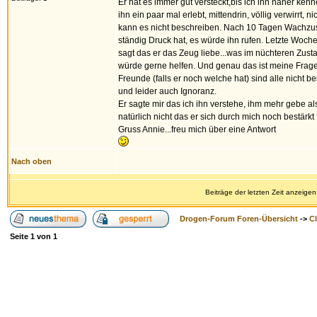
Er hat es immer gut versteckt,bis ich ihn näher ken
ihn ein paar mal erlebt, mittendrin, völlig verwirrt,
kann es nicht beschreiben. Nach 10 Tagen Wachzu
ständig Druck hat, es würde ihn rufen. Letzte Woch
sagt das er das Zeug liebe...was im nüchteren Zustand
würde gerne helfen. Und genau das ist meine Frage..
Freunde (falls er noch welche hat) sind alle nich
und leider auch Ignoranz.
Er sagte mir das ich ihn verstehe, ihm mehr gebe al
natürlich nicht das er sich durch mich noch bestärkt f
Gruss Annie...freu mich über eine Antwort
Nach oben
Beiträge der letzten Zeit anzeigen
Drogen-Forum Foren-Übersicht
->
Cl
Seite
1
von
1