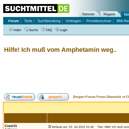
Startseite
Magazin
Int
Forum
Tests
Suchtberatung
Umfragen
Promillerechner
BMI-Re
Index
Suche
FAQ
Login
Hilfe! Ich muß vom Amphetamin weg..
Drogen-Forum Foren-Übersicht
->
Cl
Autor
Crash31
Verfasst am: 20. Jul 2011 01:40
Titel: Hilfe! Ich muß vo