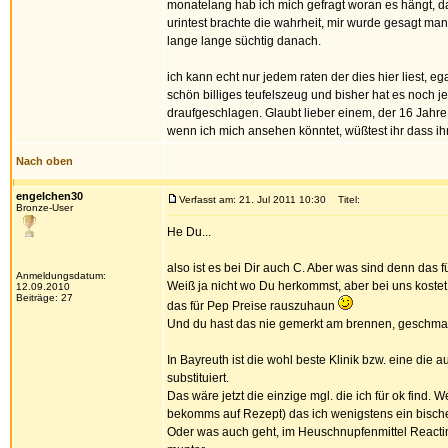
monatelang hab ich mich gefragt woran es hängt, d
urintest brachte die wahrheit, mir wurde gesagt ma
lange lange süchtig danach.
ich kann echt nur jedem raten der dies hier liest, eg
schön billiges teufelszeug und bisher hat es noch j
draufgeschlagen. Glaubt lieber einem, der 16 Jahre
wenn ich mich ansehen könntet, wüßtest ihr dass i
Nach oben
engelchen30
Verfasst am: 21. Jul 2011 10:30
Titel:
Bronze-User
He Du...
also ist es bei Dir auch C. Aber was sind denn das 
Anmeldungsdatum:
Weiß ja nicht wo Du herkommst, aber bei uns koste
12.09.2010
Beiträge: 27
das für Pep Preise rauszuhaun
Und du hast das nie gemerkt am brennen, geschm
In Bayreuth ist die wohl beste Klinik bzw. eine die
substituiert.
Das wäre jetzt die einzige mgl. die ich für ok find.
bekomms auf Rezept) das ich wenigstens ein bischen 
Oder was auch geht, im Heuschnupfenmittel Reactin