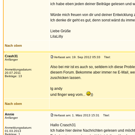
ich habe eben jeden deiner Beiträge gelesen und w
Würde mich freuen von dir und deiner Entwicklung 
Ich denke dir geht es gut, denn sonst wärst du imm
Liebe Grüße
LilaLilly
Nach oben
Crash31
Verfasst am: 19. Sep 2012 05:33
Titel:
Anfänger
Also bei mir ist es auch so, seitdem ich diese Pr
Anmeldungsdatum:
diesem Forum. Bekomme aber immer ne E-Mail, wenn
20.07.2011
Beiträge: 13
zuschicken lassen.
lg andy
und finger weg vom...
))
Nach oben
Annie
Verfasst am: 1. März 2013 15:31
Titel:
Anfänger
Hallo Crasch31
Anmeldungsdatum:
Ich habe hier deine Nachrichten gelesen und möcht
01.03.2013
Beiträge: 1