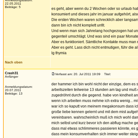
Anmeldungsdatum:
22.05.2011
Beiträge: 5
es geht, aber wenn du 2 Wochen oder so urlaub habe
konsumiert und dieses jahr im januar aufgehört, als
Die ersten Wochen waren schrecklich aber langsam geh
dann bin ich nicht komplett unfit.
Und wenn man sich Jahrelang hochgezogen hat und 
gegenteil umschlägt. Und was sind ein paar Monate 
Aber es funktioniert. Sämtliche Kontakte muss man 
Aber es geht. Lass dich nicht entmutigen, führ die al
lg thymia
Nach oben
Crash31
Verfasst am: 20. Jul 2011 19:09
Titel:
Anfänger
der hammer ich bin wohl nicht der einzige, dem es so
Anmeldungsdatum:
arbeitszeiten teilweise 13 stunden am tag und muß ein
20.07.2011
Beiträge: 13
zugedröhnt durch die gegend. habe von kindheit an a
wenn ich arbeiten muss nehme ich extra wenig... mi
war ich so kaputt von meinem megakonsum dass ich 
große liebe kennen gelernt und mit dem mist aufgehör
vereinbaren. wahrscheinlich muß ich mich wohl da
mich selbst und kurz bevor ich den abflug mache 
dass mal etwas schlimmeres passieren könnte, es g
dass mein konsumverhalten sich immer weiter steige