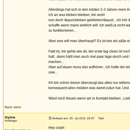
Allerdings hat sich in den letzten 2-3 Jahren mein
ich an was kleben bleiben, bin wohl
nun doch \&quot;kleben-geblieben\&quot;...ich hör d
schaffe wenn mans wirklich will. Ich weiß ja nicht w
zu funktionieren...
Aber was will man überhaupt? Es ist wie als säße ei
Fakt ist, mir gehts wie dir, der erste tag clean ist 
halt...dann hällt man auch mal paar tage durch und s
machen...
Aber auf dauer muss das aufhören...ich hatte die l
usw...
Ich bin schon davon überzeugt das alles nur willen
konsequent alles meiden was damit zutun hat. Und da
Würd mich freuen wenn wir in Kontakt bleiben...Lie
Nach oben
thymia
Verfasst am: 20. Jul 2011 18:47
Titel:
Anfänger
Hey crash