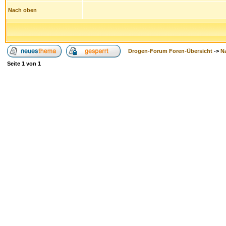
Nach oben
Drogen-Forum Foren-Übersicht
->
N
Seite
1
von
1