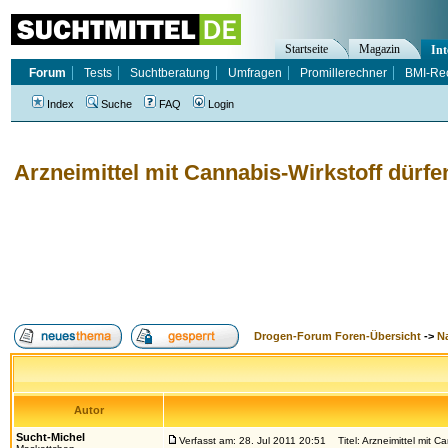
Startseite
Magazin
Int
Forum
Tests
Suchtberatung
Umfragen
Promillerechner
BMI-Re
Index
Suche
FAQ
Login
Arzneimittel mit Cannabis-Wirkstoff dürf
Drogen-Forum Foren-Übersicht
->
N
Autor
Sucht-Michel
Verfasst am: 28. Jul 2011 20:51
Titel: Arzneimittel mit C