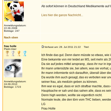
Maskottchen
Ab sofort können in Deutschland Medikamente auf Ca
Lies hier die ganze Nachricht...
Anmeldungsdatum:
22.06.2008
Beiträge: 247
Nach oben
frau holle
Verfasst am: 28. Jul 2011 21:22
Titel:
Platin-User
Ich finde das gut. Denn dann müsste so etwas, wie i
Eine bekannte von mir leidet an MS, seit mehr als 20
Da sie auf jedes mittel ansprang , dass ihr nur in i
Ihr mann untersützte sie, bei allem, was sie vorhat, 
Ihr mann informierte sich daraufhin, überall über di
Da wurde ihm auch gesagt, das es verboten war und
Anmeldungsdatum:
seiner frau, als medizin geben zu können.
24.09.2010
Ihm war es egal, dass er sich strafbar machte, dass 
Beiträge: 1723
Hauptsache er sah und das sahen alle, dass es seine
Denn high werden, wollte sie eigentlich nicht.
Normale leute, die den törn vom THC lieben, werde
LG
Frau Holle