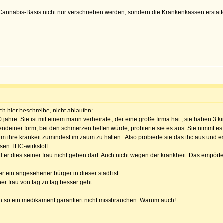
nnabis-Basis nicht nur verschrieben werden, sondern die Krankenkassen erstatten 
ch hier beschreibe, nicht ablaufen:
 jahre. Sie ist mit einem mann verheiratet, der eine große firma hat , sie haben 3 k
rgendeiner form, bei den schmerzen helfen würde, probierte sie es aus. Sie nimmt es 
um ihre krankeit zumindest im zaum zu halten.. Also probierte sie das thc aus und es 
esen THC-wirkstoff.
 er dies seiner frau nicht geben darf. Auch nicht wegen der krankheit. Das empör
er ein angesehener bürger in dieser stadt ist.
r frau von tag zu tag besser geht.
n so ein medikament garantiert nicht missbrauchen. Warum auch!