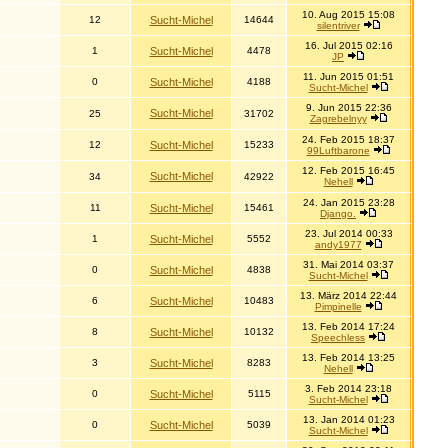
10. Aug 2015 15:08
12
Sucht-Michel
14644
silentriver
16. Jul 2015 02:16
1
Sucht-Michel
4478
JP
11. Jun 2015 01:51
0
Sucht-Michel
4188
Sucht-Michel
9. Jun 2015 22:36
Sucht-Michel
25
31702
Zagrebelnyy
24. Feb 2015 18:37
12
Sucht-Michel
15233
99Luftbarone
12. Feb 2015 16:45
Sucht-Michel
34
42922
Nehell
24. Jan 2015 23:28
11
Sucht-Michel
15461
Django.
23. Jul 2014 00:33
1
Sucht-Michel
5552
andy1977
31. Mai 2014 03:37
0
Sucht-Michel
4838
Sucht-Michel
13. März 2014 22:44
6
Sucht-Michel
10483
Pimpinelle
13. Feb 2014 17:24
8
Sucht-Michel
10132
Speechless
13. Feb 2014 13:25
3
Sucht-Michel
8283
Nehell
3. Feb 2014 23:18
0
Sucht-Michel
5115
Sucht-Michel
13. Jan 2014 01:23
0
Sucht-Michel
5039
Sucht-Michel