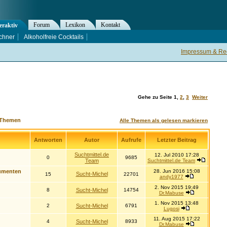
Forum
Lexikon
Kontakt
eraktiv
chner
Alkoholfreie Cocktails
Impressum & Rec
Gehe zu Seite
1
,
2
,
3
Weiter
-Themen
Alle Themen als gelesen markieren
Antworten
Autor
Aufrufe
Letzter Beitrag
Suchtmittel.de
12. Jul 2010 17:28
0
9685
Team
Suchtmittel.de Team
umenten
28. Jun 2016 15:08
Sucht-Michel
15
22701
andy1977
2. Nov 2015 19:49
8
Sucht-Michel
14754
Dr.Mabuse
1. Nov 2015 13:48
2
Sucht-Michel
6791
Lugosi
11. Aug 2015 17:22
4
Sucht-Michel
8933
Dr.Mabuse