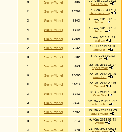
30. Sep 2013 23:11
0
Sucht-Michel
5486
Sucht-Michel
16. Sep 2013 17:11
11
Sucht-Michel
13798
Genusssüchtig
20. Aug 2013 17:35
3
Sucht-Michel
8803
bonsai
20. Aug 2013 17:03
4
Sucht-Michel
8180
bonsai
6. Aug 2013 21:29
6
Sucht-Michel
10596
graham
24. Jul 2013 07:38
2
Sucht-Michel
7032
lämmchen
3. Jul 2013 06:53
3
Sucht-Michel
8382
Elke
23. Mai 2013 16:27
1
Sucht-Michel
6463
Speedfreak
22. Mai 2013 21:06
6
Sucht-Michel
10085
lämmchen
22. Mai 2013 20:19
8
Sucht-Michel
11616
Wedard
30. Apr 2013 13:30
3
Sucht-Michel
7982
GoodDay
22. März 2013 18:37
2
Sucht-Michel
7111
veilchenfee
13. März 2013 02:05
0
Sucht-Michel
5702
Sucht-Michel
9. März 2013 01:43
3
Sucht-Michel
8214
Warrior
21. Feb 2013 06:23
4
Sucht-Michel
8979
PappaZappa