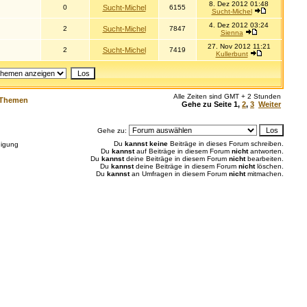
8. Dez 2012 01:48
0
Sucht-Michel
6155
Sucht-Michel
4. Dez 2012 03:24
2
Sucht-Michel
7847
Sienna
27. Nov 2012 11:21
2
Sucht-Michel
7419
Kullerbunt
Alle Zeiten sind GMT + 2 Stunden
-Themen
Gehe zu Seite
1
,
2
,
3
Weiter
Gehe zu:
Du
kannst keine
Beiträge in dieses Forum schreiben.
igung
Du
kannst
auf Beiträge in diesem Forum
nicht
antworten.
Du
kannst
deine Beiträge in diesem Forum
nicht
bearbeiten.
Du
kannst
deine Beiträge in diesem Forum
nicht
löschen.
Du
kannst
an Umfragen in diesem Forum
nicht
mitmachen.