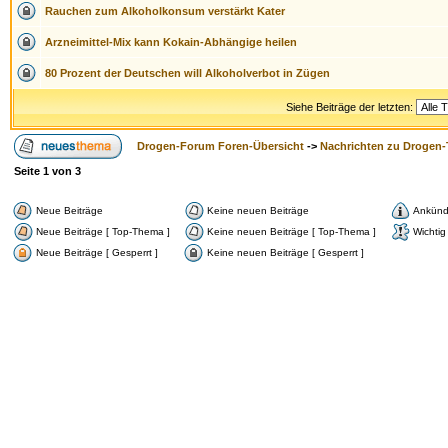
Rauchen zum Alkoholkonsum verstärkt Kater
Arzneimittel-Mix kann Kokain-Abhängige heilen
80 Prozent der Deutschen will Alkoholverbot in Zügen
Siehe Beiträge der letzten:
Drogen-Forum Foren-Übersicht
->
Nachrichten zu Drogen
Seite
1
von
3
Neue Beiträge
Keine neuen Beiträge
Ankünd
Neue Beiträge [ Top-Thema ]
Keine neuen Beiträge [ Top-Thema ]
Wichtig
Neue Beiträge [ Gesperrt ]
Keine neuen Beiträge [ Gesperrt ]