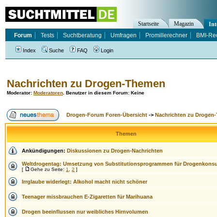
Startseite
Magazin
Int
Forum
Tests
Suchtberatung
Umfragen
Promillerechner
BMI-Re
Index
Suche
FAQ
Login
Nachrichten zu Drogen-Themen
Moderator
:
Moderatoren
. Benutzer in diesem Forum: Keine
Drogen-Forum Foren-Übersicht
->
Nachrichten zu Drogen
Themen
Ankündigungen:
Diskussionen zu Drogen-Nachrichten
Weltdrogentag: Umsetzung von Substitutionsprogrammen für Drogenkons
[
Gehe zu Seite:
1
,
2
]
Irrglaube widerlegt: Alkohol macht nicht schöner
Teenager missbrauchen E-Zigaretten für Marihuana
Drogen beeinflussen nur weibliches Hirnvolumen