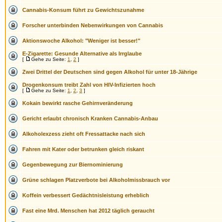
Cannabis-Konsum führt zu Gewichtszunahme
Forscher unterbinden Nebenwirkungen von Cannabis
Aktionswoche Alkohol: "Weniger ist besser!"
E-Zigarette: Gesunde Alternative als Irrglaube
[
Gehe zu Seite:
1
,
2
]
Zwei Drittel der Deutschen sind gegen Alkohol für unter 18-Jährige
Drogenkonsum treibt Zahl von HIV-Infizierten hoch
[
Gehe zu Seite:
1
,
2
,
3
]
Kokain bewirkt rasche Gehirnveränderung
Gericht erlaubt chronisch Kranken Cannabis-Anbau
Alkoholexzess zieht oft Fressattacke nach sich
Fahren mit Kater oder betrunken gleich riskant
Gegenbewegung zur Biernominierung
Grüne schlagen Platzverbote bei Alkoholmissbrauch vor
Koffein verbessert Gedächtnisleistung erheblich
Fast eine Mrd. Menschen hat 2012 täglich geraucht