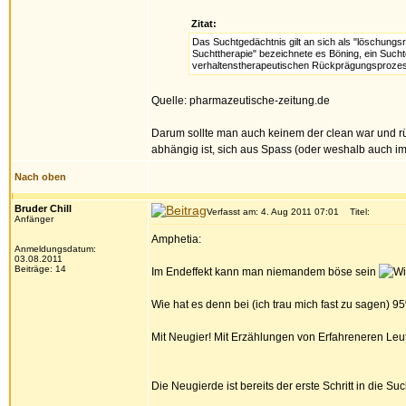
Zitat:
Das Suchtgedächtnis gilt an sich als "löschungs
Suchttherapie" bezeichnete es Böning, ein Such
verhaltenstherapeutischen Rückprägungsprozes
Quelle: pharmazeutische-zeitung.de
Darum sollte man auch keinem der clean war und rüc
abhängig ist, sich aus Spass (oder weshalb auch imme
Nach oben
Bruder Chill
Verfasst am: 4. Aug 2011 07:01
Titel:
Anfänger
Amphetia:
Anmeldungsdatum:
03.08.2011
Beiträge: 14
Im Endeffekt kann man niemandem böse sein
Wie hat es denn bei (ich trau mich fast zu sagen
Mit Neugier! Mit Erzählungen von Erfahreneren Leut
Die Neugierde ist bereits der erste Schritt in die Suc