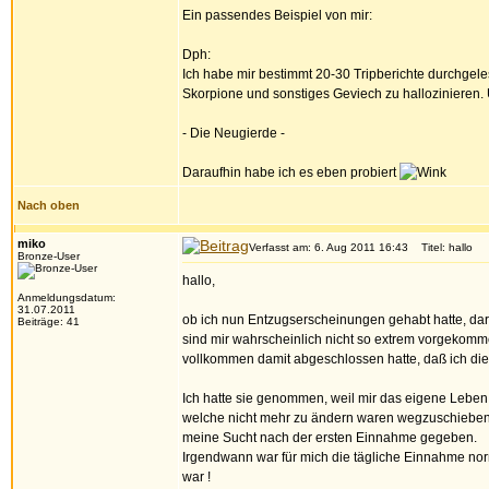
Ein passendes Beispiel von mir:
Dph:
Ich habe mir bestimmt 20-30 Tripberichte durchgele
Skorpione und sonstiges Geviech zu hallozinieren. 
- Die Neugierde -
Daraufhin habe ich es eben probiert
Nach oben
miko
Verfasst am: 6. Aug 2011 16:43
Titel: hallo
Bronze-User
hallo,
Anmeldungsdatum:
31.07.2011
ob ich nun Entzugserscheinungen gehabt hatte, dara
Beiträge: 41
sind mir wahrscheinlich nicht so extrem vorgekommen.
vollkommen damit abgeschlossen hatte, daß ich di
Ich hatte sie genommen, weil mir das eigene Leben 
welche nicht mehr zu ändern waren wegzuschieben b
meine Sucht nach der ersten Einnahme gegeben.
Irgendwann war für mich die tägliche Einnahme nor
war !