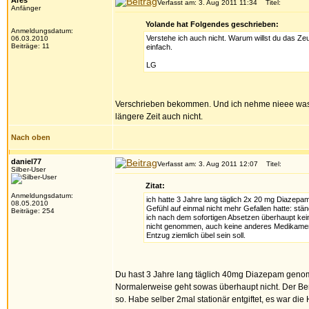
Ares
Verfasst am: 3. Aug 2011 11:34
Titel:
Anfänger
Yolande hat Folgendes geschrieben:
Anmeldungsdatum:
Verstehe ich auch nicht. Warum willst du das Ze
06.03.2010
Beiträge: 11
einfach.
LG
Verschrieben bekommen. Und ich nehme nieee was 
längere Zeit auch nicht.
Nach oben
daniel77
Verfasst am: 3. Aug 2011 12:07
Titel:
Silber-User
Zitat:
Anmeldungsdatum:
ich hatte 3 Jahre lang täglich 2x 20 mg Diazep
08.05.2010
Gefühl auf einmal nicht mehr Gefallen hatte: stä
Beiträge: 254
ich nach dem sofortigen Absetzen überhaupt ke
nicht genommen, auch keine anderes Medikament/
Entzug ziemlich übel sein soll.
Du hast 3 Jahre lang täglich 40mg Diazepam genom
Normalerweise geht sowas überhaupt nicht. Der Ben
so. Habe selber 2mal stationär entgiftet, es war die 