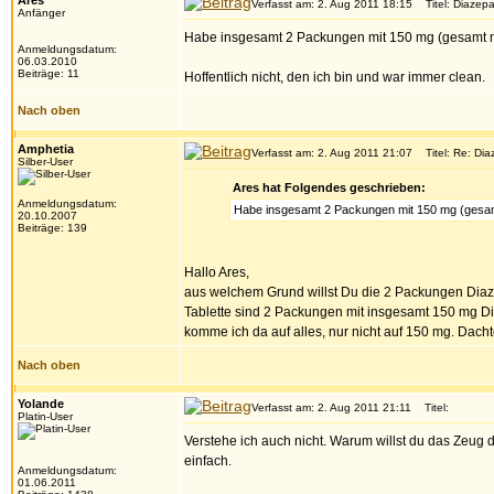
Ares
Verfasst am: 2. Aug 2011 18:15
Titel: Diazepa
Anfänger
Habe insgesamt 2 Packungen mit 150 mg (gesamt mg)
Anmeldungsdatum:
06.03.2010
Beiträge: 11
Hoffentlich nicht, den ich bin und war immer clean.
Nach oben
Amphetia
Verfasst am: 2. Aug 2011 21:07
Titel: Re: Dia
Silber-User
Ares hat Folgendes geschrieben:
Anmeldungsdatum:
Habe insgesamt 2 Packungen mit 150 mg (gesamt 
20.10.2007
Beiträge: 139
Hallo Ares,
aus welchem Grund willst Du die 2 Packungen Diaz
Tablette sind 2 Packungen mit insgesamt 150 mg Di
komme ich da auf alles, nur nicht auf 150 mg. Dacht
Nach oben
Yolande
Verfasst am: 2. Aug 2011 21:11
Titel:
Platin-User
Verstehe ich auch nicht. Warum willst du das Zeug 
einfach.
Anmeldungsdatum:
01.06.2011