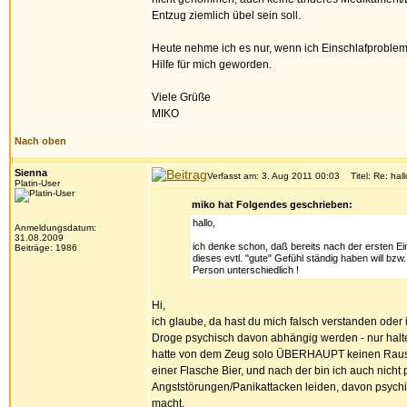
Entzug ziemlich übel sein soll.
Heute nehme ich es nur, wenn ich Einschlafproblem
Hilfe für mich geworden.
Viele Grüße
MIKO
Nach oben
Sienna
Verfasst am: 3. Aug 2011 00:03
Titel: Re: hall
Platin-User
miko hat Folgendes geschrieben:
hallo,
Anmeldungsdatum:
31.08.2009
ich denke schon, daß bereits nach der ersten 
Beiträge: 1986
dieses evtl. "gute" Gefühl ständig haben will b
Person unterschiedlich !
Hi,
ich glaube, da hast du mich falsch verstanden oder
Droge psychisch davon abhängig werden - nur halte 
hatte von dem Zeug solo ÜBERHAUPT keinen Rausch
einer Flasche Bier, und nach der bin ich auch nich
Angststörungen/Panikattacken leiden, davon psych
macht.