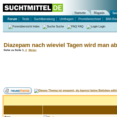
Startseite
Magazin
Int
Forum
Tests
Suchtberatung
Umfragen
Promillerechner
BMI-Re
Index
Suche
FAQ
Login
Diazepam nach wieviel Tagen wird man a
Gehe zu Seite
1
,
2
Weiter
Autor