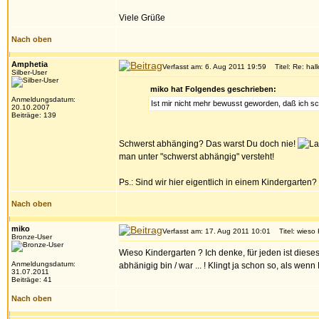
Viele Grüße
Nach oben
Amphetia
Verfasst am: 6. Aug 2011 19:59
Titel: Re: hall
Silber-User
miko hat Folgendes geschrieben:
Anmeldungsdatum:
Ist mir nicht mehr bewusst geworden, daß ich s
20.10.2007
Beiträge: 139
Schwerst abhänging? Das warst Du doch nie!
man unter "schwerst abhängig" versteht!
Ps.: Sind wir hier eigentlich in einem Kindergarten?
Nach oben
miko
Verfasst am: 17. Aug 2011 10:01
Titel: wieso 
Bronze-User
Wieso Kindergarten ? Ich denke, für jeden ist dieses
Anmeldungsdatum:
abhänigig bin / war ... ! Klingt ja schon so, als wenn D
31.07.2011
Beiträge: 41
Nach oben