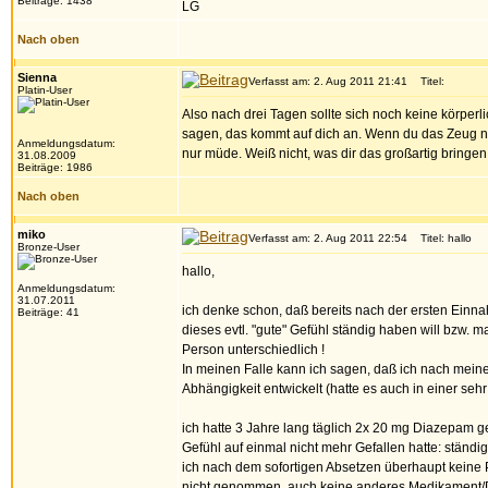
Beiträge: 1438
LG
Nach oben
Sienna
Verfasst am: 2. Aug 2011 21:41
Titel:
Platin-User
Also nach drei Tagen sollte sich noch keine körperl
sagen, das kommt auf dich an. Wenn du das Zeug nur 
Anmeldungsdatum:
nur müde. Weiß nicht, was dir das großartig bringen
31.08.2009
Beiträge: 1986
Nach oben
miko
Verfasst am: 2. Aug 2011 22:54
Titel: hallo
Bronze-User
hallo,
Anmeldungsdatum:
31.07.2011
ich denke schon, daß bereits nach der ersten Ein
Beiträge: 41
dieses evtl. "gute" Gefühl ständig haben will bzw. 
Person unterschiedlich !
In meinen Falle kann ich sagen, daß ich nach meine
Abhängigkeit entwickelt (hatte es auch in einer s
ich hatte 3 Jahre lang täglich 2x 20 mg Diazepam 
Gefühl auf einmal nicht mehr Gefallen hatte: ständi
ich nach dem sofortigen Absetzen überhaupt keine
nicht genommen, auch keine anderes Medikament/Dro