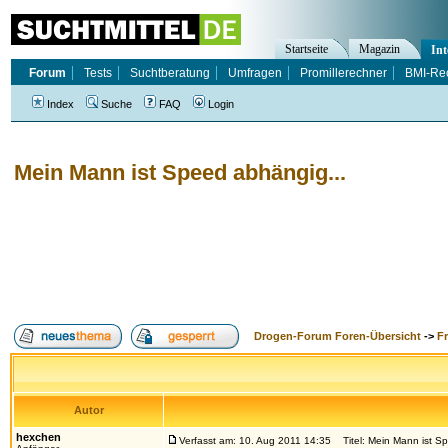
Startseite
Magazin
Int
Forum
Tests
Suchtberatung
Umfragen
Promillerechner
BMI-Re
Index
Suche
FAQ
Login
Mein Mann ist Speed abhängig...
Drogen-Forum Foren-Übersicht
->
F
Autor
hexchen
Verfasst am: 10. Aug 2011 14:35
Titel: Mein Mann ist Sp