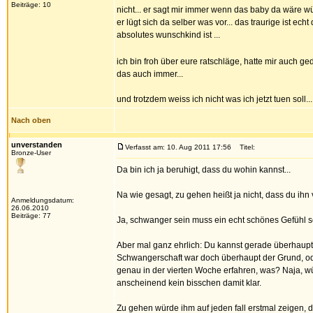
Beiträge: 10
nicht... er sagt mir immer wenn das baby da wäre wü
er lügt sich da selber was vor... das traurige ist e
absolutes wunschkind ist ...
ich bin froh über eure ratschläge, hatte mir auch g
das auch immer...
und trotzdem weiss ich nicht was ich jetzt tuen soll...
Nach oben
unverstanden
Verfasst am: 10. Aug 2011 17:56
Titel:
Bronze-User
Da bin ich ja beruhigt, dass du wohin kannst...
Na wie gesagt, zu gehen heißt ja nicht, dass du ihn
Anmeldungsdatum:
26.06.2010
Beiträge: 77
Ja, schwanger sein muss ein echt schönes Gefühl sein
Aber mal ganz ehrlich: Du kannst gerade überhaupt ni
Schwangerschaft war doch überhaupt der Grund, ode
genau in der vierten Woche erfahren, was? Naja, w
anscheinend kein bisschen damit klar.
Zu gehen würde ihm auf jeden fall erstmal zeigen, d