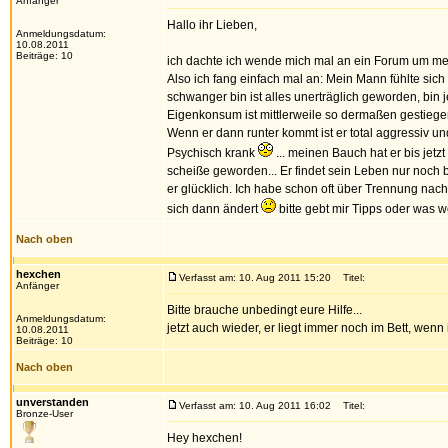
Anfänger
Hallo ihr Lieben,
Anmeldungsdatum:
10.08.2011
Beiträge: 10
ich dachte ich wende mich mal an ein Forum um m
Also ich fang einfach mal an: Mein Mann fühlte si
schwanger bin ist alles unerträglich geworden, bin
Eigenkonsum ist mittlerweile so dermaßen gestiegen.
Wenn er dann runter kommt ist er total aggressiv un
Psychisch krank
... meinen Bauch hat er bis jetz
scheiße geworden... Er findet sein Leben nur noch b
er glücklich. Ich habe schon oft über Trennung nac
sich dann ändert
bitte gebt mir Tipps oder was we
Nach oben
hexchen
Verfasst am: 10. Aug 2011 15:20
Titel:
Anfänger
Bitte brauche unbedingt eure Hilfe...
Anmeldungsdatum:
jetzt auch wieder, er liegt immer noch im Bett, wenn
10.08.2011
Beiträge: 10
Nach oben
unverstanden
Verfasst am: 10. Aug 2011 16:02
Titel:
Bronze-User
Hey hexchen!