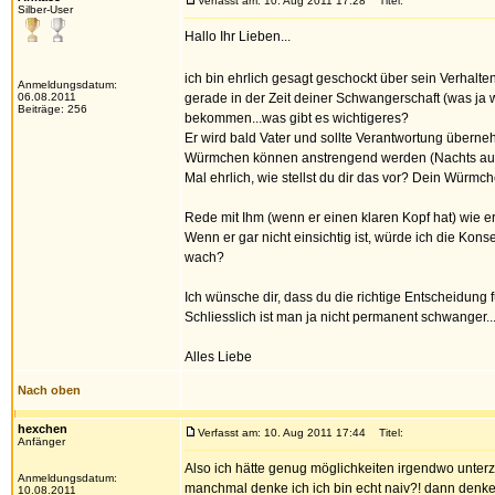
Verfasst am: 10. Aug 2011 17:28
Titel:
Silber-User
Hallo Ihr Lieben...
ich bin ehrlich gesagt geschockt über sein Verhalte
Anmeldungsdatum:
06.08.2011
gerade in der Zeit deiner Schwangerschaft (was ja 
Beiträge: 256
bekommen...was gibt es wichtigeres?
Er wird bald Vater und sollte Verantwortung überne
Würmchen können anstrengend werden (Nachts aufs
Mal ehrlich, wie stellst du dir das vor? Dein Würmc
Rede mit Ihm (wenn er einen klaren Kopf hat) wie er 
Wenn er gar nicht einsichtig ist, würde ich die Kons
wach?
Ich wünsche dir, dass du die richtige Entscheidung 
Schliesslich ist man ja nicht permanent schwanger..
Alles Liebe
Nach oben
hexchen
Verfasst am: 10. Aug 2011 17:44
Titel:
Anfänger
Also ich hätte genug möglichkeiten irgendwo unte
Anmeldungsdatum:
manchmal denke ich ich bin echt naiv?! dann denke i
10.08.2011