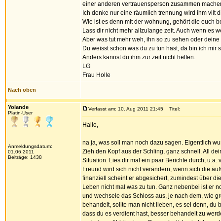
einer anderen vertrauensperson zusammen mache
Ich denke nur eine räumlich trennung wird ihm vllt 
Wie ist es denn mit der wohnung, gehört die euch
Lass dir nicht mehr allzulange zeit. Auch wenn es w
Aber was tut mehr weh, ihn so zu sehen oder deine 
Du weisst schon was du zu tun hast, da bin ich mir s
Anders kannst du ihm zur zeit nicht helfen.
LG
Frau Holle
Nach oben
Yolande
Verfasst am: 10. Aug 2011 21:45
Titel:
Platin-User
Hallo,
na ja, was soll man noch dazu sagen. Eigentlich wurd
Anmeldungsdatum:
Zieh den Kopf aus der Schling, ganz schnell. All dei
01.06.2011
Beiträge: 1438
Situation. Lies dir mal ein paar Berichte durch, u.a
Freund wird sich nicht verändern, wenn sich die äuß
finanziell scheint er abgesichert, zumindest über d
Leben nicht mal was zu tun. Ganz nebenbei ist er n
und wechsele das Schloss aus, je nach dem, wie groß 
behandelt, sollte man nicht lieben, es sei denn, du
dass du es verdient hast, besser behandelt zu werden.