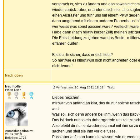
versprach er, sich zu ändern und das sowas nicht me
wieder zurück...aber, er änderte sich nie...alle sagte
einen Ausraster und fuhr uns mit einem PKW gegen
dann umgehend mit einem anderen Frauenhaus in V
wer weiss was sonst passiert wäre? Vielleicht wäre 
Habe dann (nach relativ kurzer Zeit) meinen jetzige
Die Entscheidung zu gehen war das Beste...mittlerwe
erfahren dürfen!
Bist du dir sicher, dass er dich liebt?
So hart wie es klingt (will dich nicht angreifen ode
nicht iwann!
Nach oben
frau holle
Verfasst am: 10. Aug 2011 18:02
Titel:
Platin-User
Liebes hexchen,
mir war von anfang an klar, das du nur solche rats
auch.
Was soll sich denn ändern bei ihm, wenn das baby d
Das ist doch nur so ein daherrgerede um zeit zu sch
Also bleibt dir nur, entweder nochmal mit ihm so z
Anmeldungsdatum:
sachen und stell sie ihm vor die füsse.
24.09.2010
Pass aber auf, man kann nie wissen, wie er, wenn er d
Beiträge: 1723