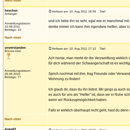
Nach oben
hexchen
Verfasst am: 10. Aug 2011 16:56
Titel:
Anfänger
und ich liebe ihn so sehr, egal wie er manchmal mit m
Anmeldungsdatum:
denke immer ich kann ihm irgendwie helfen, aber i
10.08.2011
Beiträge: 10
Nach oben
unverstanden
Verfasst am: 10. Aug 2011 17:12
Titel:
Bronze-User
Ach herrje, man merkt dir die Verzweiflung wirklich 
für dich während der Schwangerschaft ist es wichti
Anmeldungsdatum:
Sprich nochmal mit ihm, frag Freunde oder Verwand
26.06.2010
Beiträge: 77
Wohnung zu finden!
Ich glaub dir, dass du ihn liebst. Mir gings ja auch 
es auch für uns als "Helfer" ist, dass wir in Ruhe 
wenn wir Rückzugmöglichkeit haben.
Falls er wirklich überhaupt nicht geht, hast du denn
Nach oben
Anka83