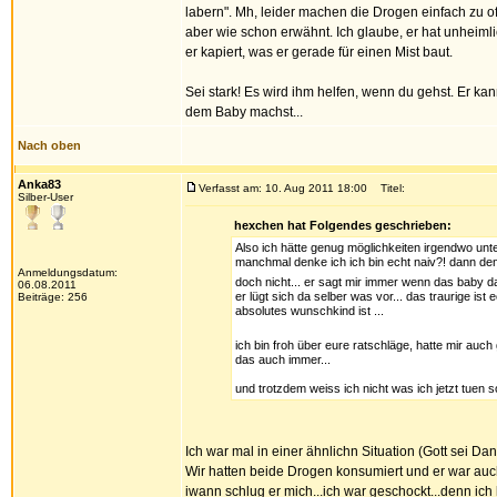
labern". Mh, leider machen die Drogen einfach zu o
aber wie schon erwähnt. Ich glaube, er hat unheim
er kapiert, was er gerade für einen Mist baut.
Sei stark! Es wird ihm helfen, wenn du gehst. Er k
dem Baby machst...
Nach oben
Anka83
Verfasst am: 10. Aug 2011 18:00
Titel:
Silber-User
hexchen hat Folgendes geschrieben:
Also ich hätte genug möglichkeiten irgendwo u
manchmal denke ich ich bin echt naiv?! dann denk
Anmeldungsdatum:
doch nicht... er sagt mir immer wenn das baby d
06.08.2011
er lügt sich da selber was vor... das traurige i
Beiträge: 256
absolutes wunschkind ist ...
ich bin froh über eure ratschläge, hatte mir au
das auch immer...
und trotzdem weiss ich nicht was ich jetzt tuen sol
Ich war mal in einer ähnlichn Situation (Gott sei Da
Wir hatten beide Drogen konsumiert und er war auch t
iwann schlug er mich...ich war geschockt...denn ich