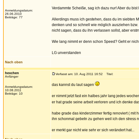
Verdammte Scheiße, sag ich dazu nur! Aber du bist hie
Anmeldungsdatum:
26.06.2010
Beiträge: 77
Allerdings muss ich gestehen, dass du im siebten M
denken und so schnell wie möglich ausziehen bzw. i
nicht sagen, dass du ihn verlassen sollst, aber ers
Wie lang nimmt er denn schon Speed? Geht er nicht
LG unverstanden
Nach oben
hexchen
Verfasst am: 10. Aug 2011 16:52
Titel:
Anfänger
das kannst du laut sagen
Anmeldungsdatum:
10.08.2011
Beiträge: 10
er nimmt jetzt fast ein halbes jahr lang jedes woch
er hat grade seine arbeit verloren und ich denke d
habe grade das kinderzimmer fertig renoviert ( mit hi
ihn schonmal gebetn zu gehen weil ich den stress nic
er merkt gar nicht wie sehr er sich verändert hat...