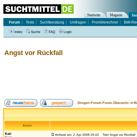
Startseite
Magazin
Int
Forum
Tests
Suchtberatung
Umfragen
Promillerechner
BMI-Re
Index
Suche
FAQ
Login
Angst vor Rückfall
Drogen-Forum Foren-Übersicht
->
Il
Autor
Kati
Verfasst am: 2. Apr 2008 20:43
Titel: Angst vor Rückfall