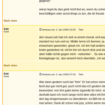
gegend?
wieso legst du das geld nicht fest an, wenn du schei
beschäftigen oder sonst dinge zu tun, die dir freude
Nach oben
Kati
Verfasst am: 2. Apr 2008 23:00
Titel:
Gast
den neuen job hab ich seit ca einem monat. erst war
meckert nur rum und so. Mütter lerne ich kennen, ja.
erwachsen geworden, glaub ich. ich bin halt anders 
krebs gestorben ist. mit ihr bin ich durch dick und 
aber hätte nichts gegen mich - nebenbei - . So wie er
fremdgänger ist.. das verwirrt mich ebenfalls...ich we
Nach oben
Kati
Verfasst am: 3. Apr 2008 07:54
Titel:
Gast
War dann gestern noch bei "ihm". Er hat schon ziemli
fand das gar nicht gut, auch nicht das ich gestern 
bewundert. von ihm gabs keine zigarette für mich. 
deshalb kann ich noch lange nicht über alles mit ihm 
den tag einigermassen zu überstehen. es fällt mir s
mal sehen. Dank dir schon mal jojo, schön wenn ma