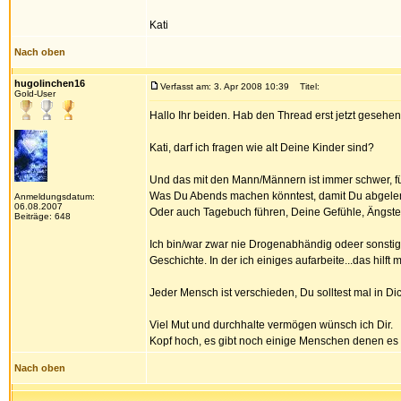
Kati
Nach oben
hugolinchen16
Verfasst am: 3. Apr 2008 10:39
Titel:
Gold-User
Hallo Ihr beiden. Hab den Thread erst jetzt gesehen
Kati, darf ich fragen wie alt Deine Kinder sind?
Und das mit den Mann/Männern ist immer schwer, fü
Was Du Abends machen könntest, damit Du abgelenkt
Anmeldungsdatum:
06.08.2007
Oder auch Tagebuch führen, Deine Gefühle, Ängst
Beiträge: 648
Ich bin/war zwar nie Drogenabhändig odeer sonstige
Geschichte. In der ich einiges aufarbeite...das hilft mi
Jeder Mensch ist verschieden, Du solltest mal in D
Viel Mut und durchhalte vermögen wünsch ich Dir.
Kopf hoch, es gibt noch einige Menschen denen es s
Nach oben