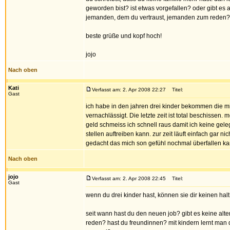
geworden bist? ist etwas vorgefallen? oder gibt es 
jemanden, dem du vertraust, jemanden zum reden?
beste grüße und kopf hoch!
jojo
Nach oben
Kati
Verfasst am: 2. Apr 2008 22:27
Titel:
Gast
ich habe in den jahren drei kinder bekommen die m
vernachlässigt. Die letzte zeit ist total beschissen.
geld schmeiss ich schnell raus damit ich keine ge
stellen auftreiben kann. zur zeit läuft einfach gar nic
gedacht das mich son gefühl nochmal überfallen kan
Nach oben
jojo
Verfasst am: 2. Apr 2008 22:45
Titel:
Gast
wenn du drei kinder hast, können sie dir keinen hal
seit wann hast du den neuen job? gibt es keine alter
reden? hast du freundinnen? mit kindern lernt man 