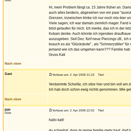
Gast
Hi, mein Problem fängt ca. 15 Jahre früher an. Da
auch alles bestens, abgesehen von ein paar "ausrut
Grenzen, inzwischen trinke ich nur noch mix-bier 
Viele sagen, ich war damals ziemlich mager. Fand ic
blöd gelaufen für mich. Ich merke, das ich in der le
Kokain denke. Auch könnte ich irgendwo draufhauen
auszugeben. Seit Dez. fünf neue Piercings zB., Ich 
brauch es als "Glücksbote" , als "Schmerzstiller" f
jemand wie ich das umgehen kann??? Familie hab 
Gruss Kati
Nach oben
Gast
Verfasst am: 2. Apr 2008 21:23
Titel:
Verdammte Scheiße, ich sitze hier und bin voll am z
Ich hab doch schon ewig nichts genommen..Wie g
Nach oben
jojo
Verfasst am: 2. Apr 2008 22:02
Titel:
Gast
hallo kati!
du schreibst, dass du keine familie mehr hast. darf 