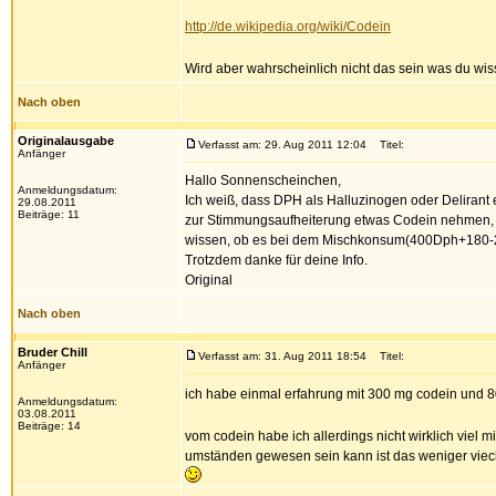
http://de.wikipedia.org/wiki/Codein
Wird aber wahrscheinlich nicht das sein was du wis
Nach oben
Originalausgabe
Verfasst am: 29. Aug 2011 12:04
Titel:
Anfänger
Hallo Sonnenscheinchen,
Anmeldungsdatum:
Ich weiß, dass DPH als Halluzinogen oder Delirant e
29.08.2011
Beiträge: 11
zur Stimmungsaufheiterung etwas Codein nehmen, da 
wissen, ob es bei dem Mischkonsum(400Dph+180-200
Trotzdem danke für deine Info.
Original
Nach oben
Bruder Chill
Verfasst am: 31. Aug 2011 18:54
Titel:
Anfänger
ich habe einmal erfahrung mit 300 mg codein und
Anmeldungsdatum:
03.08.2011
Beiträge: 14
vom codein habe ich allerdings nicht wirklich viel
umständen gewesen sein kann ist das weniger viech