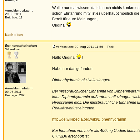
Anfänger
Wollte nur mal wissen, da ich noch nichts konkr
Anmeldungsdatum:
schon Ehrfahrung mit? Ist es überhaupt möglich di
29.08.2011
Beiträge: 11
Bereit für eure Meinungen,
Original
Nach oben
Sonnenscheinchen
Verfasst am: 29. Aug 2011 11:56
Titel:
Silber-User
Hallo Original
!
Habe nur das gefunden:
Diphenhydramin als Halluzinogen
Anmeldungsdatum:
Bei missbräuchlicher Einnahme von Diphenhydrami
09.06.2011
Beiträge: 202
kann Diphenhydramin außerdem halluzinogen wirke
Hyoscyamin etc.). Die missbräuchliche Einnahme k
Realitätsverlust eintreten.
http://de.wikipedia.org/wiki/Diphenhydramin
Bei Einnahme von mehr als 400 mg Codein kommt di
CYP2D6 erschöpft ist.