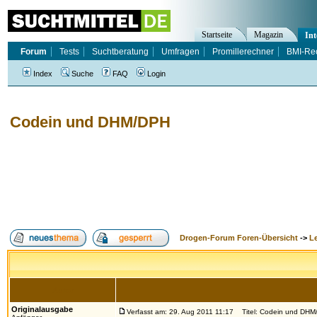
Startseite
Magazin
Int
Forum
Tests
Suchtberatung
Umfragen
Promillerechner
BMI-Re
Index
Suche
FAQ
Login
Codein und DHM/DPH
Drogen-Forum Foren-Übersicht
->
L
Autor
Originalausgabe
Verfasst am: 29. Aug 2011 11:17
Titel: Codein und DH