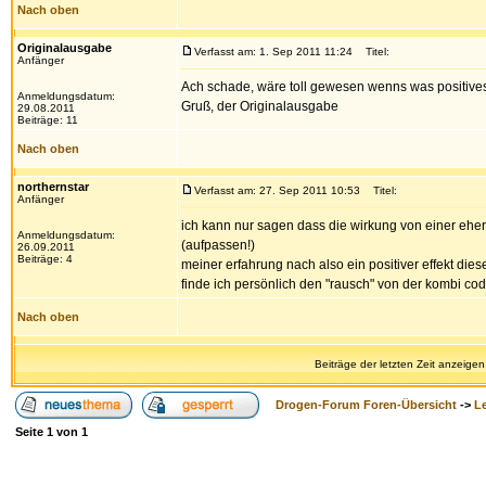
Nach oben
Originalausgabe
Verfasst am: 1. Sep 2011 11:24
Titel:
Anfänger
Ach schade, wäre toll gewesen wenns was positives
Anmeldungsdatum:
Gruß, der Originalausgabe
29.08.2011
Beiträge: 11
Nach oben
northernstar
Verfasst am: 27. Sep 2011 10:53
Titel:
Anfänger
ich kann nur sagen dass die wirkung von einer eher
Anmeldungsdatum:
(aufpassen!)
26.09.2011
Beiträge: 4
meiner erfahrung nach also ein positiver effekt die
finde ich persönlich den "rausch" von der kombi co
Nach oben
Beiträge der letzten Zeit anzeigen
Drogen-Forum Foren-Übersicht
->
L
Seite
1
von
1