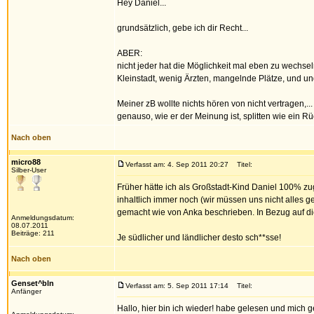
Hey Daniel...
grundsätzlich, gebe ich dir Recht...
ABER:
nicht jeder hat die Möglichkeit mal eben zu wechseln
Kleinstadt, wenig Ärzten, mangelnde Plätze, und un
Meiner zB wollte nichts hören von nicht vertragen,...
genauso, wie er der Meinung ist, splitten wie ein Rüc
Nach oben
micro88
Verfasst am: 4. Sep 2011 20:27
Titel:
Silber-User
Früher hätte ich als Großstadt-Kind Daniel 100% zug
inhaltlich immer noch (wir müssen uns nicht alles g
gemacht wie von Anka beschrieben. In Bezug auf die
Anmeldungsdatum:
08.07.2011
Beiträge: 211
Je südlicher und ländlicher desto sch**sse!
Nach oben
Genset^bln
Verfasst am: 5. Sep 2011 17:14
Titel:
Anfänger
Hallo, hier bin ich wieder! habe gelesen und mich ge