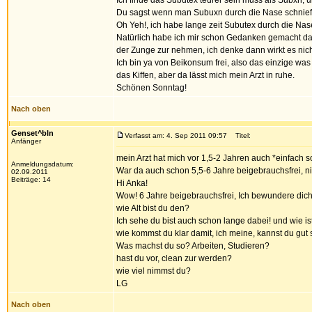
Ich finde das Subutex teurer sein muss als Subxn, 
Du sagst wenn man Subuxn durch die Nase schnief
Oh Yeh!, ich habe lange zeit Subutex durch die Nase
Natürlich habe ich mir schon Gedanken gemacht das 
der Zunge zur nehmen, ich denke dann wirkt es nich
Ich bin ya von Beikonsum frei, also das einzige wa
das Kiffen, aber da lässt mich mein Arzt in ruhe.
Schönen Sonntag!
Nach oben
Genset^bln
Verfasst am: 4. Sep 2011 09:57
Titel:
Anfänger
mein Arzt hat mich vor 1,5-2 Jahren auch *einfach so
Anmeldungsdatum:
War da auch schon 5,5-6 Jahre beigebrauchsfrei, nich
02.09.2011
Beiträge: 14
Hi Anka!
Wow! 6 Jahre beigebrauchsfrei, Ich bewundere dich
wie Alt bist du den?
Ich sehe du bist auch schon lange dabei! und wie 
wie kommst du klar damit, ich meine, kannst du gut
Was machst du so? Arbeiten, Studieren?
hast du vor, clean zur werden?
wie viel nimmst du?
LG
Nach oben