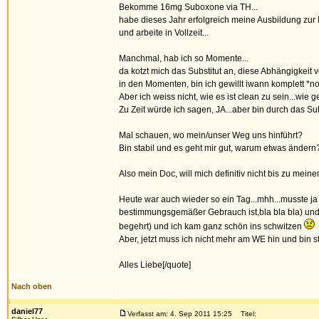
Bekomme 16mg Suboxone via TH...
habe dieses Jahr erfolgreich meine Ausbildung zur
und arbeite in Vollzeit...
Manchmal, hab ich so Momente...
da kotzt mich das Substitut an, diese Abhängigkeit 
in den Momenten, bin ich gewillt iwann komplett *no
Aber ich weiss nicht, wie es ist clean zu sein...wie 
Zu Zeit würde ich sagen, JA...aber bin durch das S
Mal schauen, wo mein/unser Weg uns hinführt?
Bin stabil und es geht mir gut, warum etwas ändern
Also mein Doc, will mich definitiv nicht bis zu mein
Heute war auch wieder so ein Tag...mhh...musste ja
bestimmungsgemäßer Gebrauch ist,bla bla bla) und 
begehrt) und ich kam ganz schön ins schwitzen
Aber, jetzt muss ich nicht mehr am WE hin und bin s
Alles Liebe[/quote]
Nach oben
daniel77
Verfasst am: 4. Sep 2011 15:25
Titel: