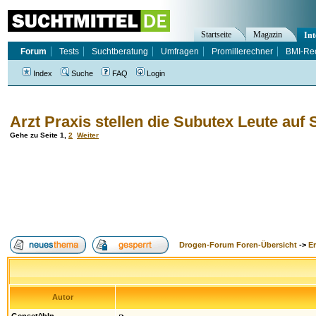
Startseite
Magazin
Int
Forum
Tests
Suchtberatung
Umfragen
Promillerechner
BMI-Re
Index
Suche
FAQ
Login
Arzt Praxis stellen die Subutex Leute auf
Gehe zu Seite
1
,
2
Weiter
Drogen-Forum Foren-Übersicht
->
E
Autor