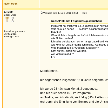
Nach oben
Anka83
Verfasst am: 4. Sep 2011 12:06
Titel:
Silber-User
Genset^bln hat Folgendes geschrieben:
mein Arzt hat mich vor 1,5-2 Jahren auch *einfach
War da auch schon 5,5-6 Jahre beigebrauchsfrei, n
Anmeldungsdatum:
Hi Anka!
06.08.2011
Wow! 6 Jahre beigebrauchsfrei, Ich bewundere d
Beiträge: 256
wie Alt bist du den?
Ich sehe du bist auch schon lange dabei! und w
wie kommst du klar damit, ich meine, kannst du 
Was machst du so? Arbeiten, Studieren?
hast du vor, clean zur werden?
wie viel nimmst du?
LG
Morgäähhnn...
bin sogar schon insgesamt 7,5-8 Jahre beigebrauch
Ich werde 28 nächsten Monat...freuuuuuuu...
und bin auch schon 10 J im Programm...
auf Metha, war ich ständig rückfallig (H/Koks/Benzos
erst durch die Entgiftung von Benzos und die Umstel