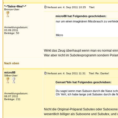
*~*Salva~Mea*~*
Verfasst am: 4. Sep 2011 10:35
Titel:
Bronze-User
micro88 hat Folgendes geschrieben:
nur um einen imaginären Missbrauch zu verhinder
Anmeldungsdatum:
03.09.2011
Beiträge: 50
Micro
Wirkt das Zeug überhaupt wenn man es normal einn
War aber nicht im Subotexprogramm sondern Polam
Nach oben
micro88
Verfasst am: 4. Sep 2011 11:31
Titel: Re: Danke!
Silber-User
Genset^bln hat Folgendes geschrieben:
Du sagst wenn man Subuxn durch die Nase schn
Anmeldungsdatum:
Oh Yeh!, ich habe lange zeit Subutex durch die N
08.07.2011
Beiträge: 211
Nicht die Original-Präparat Subutex oder Suboxone
wesentlich billiger als Suboxone und Subutex, und