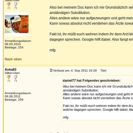
Silber-User
Also bei meinem Doc kann ich mir Grundsätzlich sel
anständigen Substitution.
Alles andere wäre nur aufgezwungen und geht meist
Kann sowas absolut nicht verstehen das Ärzte sow
Fakt ist, ihr müßt euch wehren indem ihr dem Arzt kl
dagegen sprechen. Google hilft dabei. Also fangt e
Anmeldungsdatum:
08.05.2010
Beiträge: 254
mfg
Nach oben
Anka83
Verfasst am: 4. Sep 2011 16:29
Titel:
Silber-User
daniel77 hat Folgendes geschrieben:
Also bei meinem Doc kann ich mir Grundsätzlich
anständigen Substitution.
Anmeldungsdatum:
Alles andere wäre nur aufgezwungen und geht me
06.08.2011
Kann sowas absolut nicht verstehen das Ärzte s
Beiträge: 256
Fakt ist, ihr müßt euch wehren indem ihr dem Arzt
welche dagegen sprechen. Google hilft dabei. Al
mfg