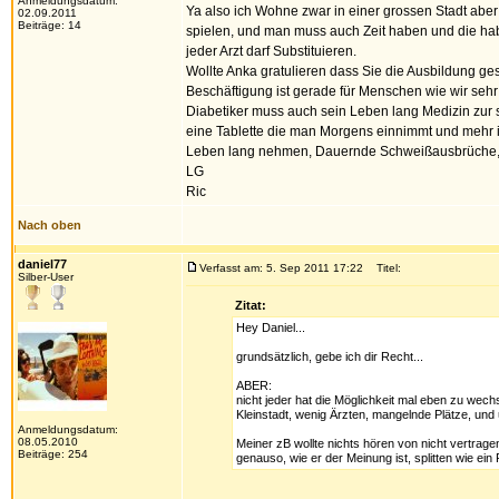
Anmeldungsdatum:
Ya also ich Wohne zwar in einer grossen Stadt aber
02.09.2011
Beiträge: 14
spielen, und man muss auch Zeit haben und die habe 
jeder Arzt darf Substituieren.
Wollte Anka gratulieren dass Sie die Ausbildung gesc
Beschäftigung ist gerade für Menschen wie wir sehr 
Diabetiker muss auch sein Leben lang Medizin zur si
eine Tablette die man Morgens einnimmt und mehr is
Leben lang nehmen, Dauernde Schweißausbrüche, 
LG
Ric
Nach oben
daniel77
Verfasst am: 5. Sep 2011 17:22
Titel:
Silber-User
Zitat:
Hey Daniel...
grundsätzlich, gebe ich dir Recht...
ABER:
nicht jeder hat die Möglichkeit mal eben zu wechs
Kleinstadt, wenig Ärzten, mangelnde Plätze, und 
Anmeldungsdatum:
08.05.2010
Meiner zB wollte nichts hören von nicht vertragen
Beiträge: 254
genauso, wie er der Meinung ist, splitten wie ein 