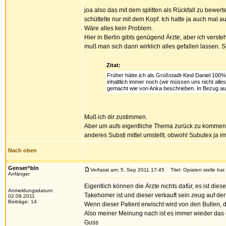
joa also das mit dem splitten als Rückfall zu bewer
schüttelte nur mit dem Kopf. Ich hatte ja auch mal
Wäre alles kein Problem.
Hier in Berlin gibts genügend Ärzte, aber ich verst
muß man sich dann wirklich alles gefallen lassen. So
Zitat:
Früher hätte ich als Großstadt-Kind Daniel 100% 
inhaltlich immer noch (wir müssen uns nicht alles
gemacht wie von Anka beschrieben. In Bezug auf 
Muß ich dir zustimmen.
Aber um aufs eigentliche Thema zurück zu kommen: I
anderes Substi mittel umstellt, obwohl Subutex ja im
Nach oben
Genset^bln
Verfasst am: 5. Sep 2011 17:45
Titel: Opiaten stelle hat
Anfänger
Eigentlich können die Ärzte nichts dafür, es ist die
Anmeldungsdatum:
Takehomer ist und dieser verkauft sein zeug auf de
02.09.2011
Beiträge: 14
Wenn dieser Patient erwischt wird von den Bullen, d
Also meiner Meinung nach ist es immer wieder das 
Guss