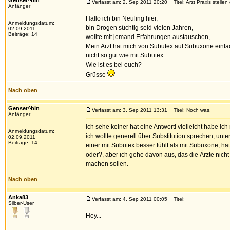
Genset^bln
Verfasst am: 2. Sep 2011 20:20
Titel: Arzt Praxis stelle
Anfänger
Hallo ich bin Neuling hier,
Anmeldungsdatum:
bin Drogen süchtig seid vielen Jahren,
02.09.2011
Beiträge: 14
wollte mit jemand Erfahrungen austauschen,
Mein Arzt hat mich von Subutex auf Subuxone einfac
nicht so gut wie mit Subutex.
Wie ist es bei euch?
Grüsse
Nach oben
Genset^bln
Verfasst am: 3. Sep 2011 13:31
Titel: Noch was.
Anfänger
ich sehe keiner hat eine Antwort! vielleicht habe ich
Anmeldungsdatum:
ich wollte generell über Substitution sprechen, unt
02.09.2011
Beiträge: 14
einer mit Subutex besser fühlt als mit Subuxone, 
oder?, aber ich gehe davon aus, das die Ärzte nicht
machen sollen.
Nach oben
Anka83
Verfasst am: 4. Sep 2011 00:05
Titel:
Silber-User
Hey...