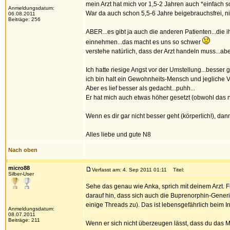
mein Arzt hat mich vor 1,5-2 Jahren auch *einfach so
Anmeldungsdatum:
War da auch schon 5,5-6 Jahre beigebrauchsfrei, nich
06.08.2011
Beiträge: 256
ABER...es gibt ja auch die anderen Patienten...die
einnehmen...das macht es uns so schwer
verstehe natürlich, dass der Arzt handeln muss...ab
Ich hatte riesige Angst vor der Umstellung...besser 
ich bin halt ein Gewohnheits-Mensch und jegliche V
Aber es lief besser als gedacht...puhh...
Er hat mich auch etwas höher gesetzt (obwohl das nic
Wenn es dir gar nicht besser geht (körperlich!), da
Alles liebe und gute N8
Nach oben
micro88
Verfasst am: 4. Sep 2011 01:11
Titel:
Silber-User
Sehe das genau wie Anka, sprich mit deinem Arzt. F
darauf hin, dass sich auch die Buprenorphin-Gener
einige Threads zu). Das ist lebensgefährlich beim I
Anmeldungsdatum:
08.07.2011
Beiträge: 211
Wenn er sich nicht überzeugen lässt, dass du das 