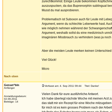
zurechtkommst. Einige Leute bekommen Kopfschmer
auszuspucken, da das Buprenorphin sublingual bes
Musst du mal ausprobieren.
Problematisch ist Suboxon auch für Leute mit Lebe
Argument, wenn du schlechte Leberwerte hast. Auc
wie möglich nehmen während der Schwangerschaft, 
Argument, weshalb sollst du eine medizinisch unnöt
imaginären Missbrauch zu verhindern (was ja noch n
Aber die meisten Leute merken keinen Unterschied
Viel Glück!
Micro
Nach oben
Genset^bln
Verfasst am: 4. Sep 2011 09:44
Titel: Danke!
Anfänger
Vielen Dank für eure ausführliche Antwort.
Anmeldungsdatum:
Ich habe überlegt nächste Woche mit meinen Arzt zu
02.09.2011
Beiträge: 14
das statt mir ein Rezept für eine Woche mitzugeben s
für mich ist es kein grosses Problem nach der Arbeit