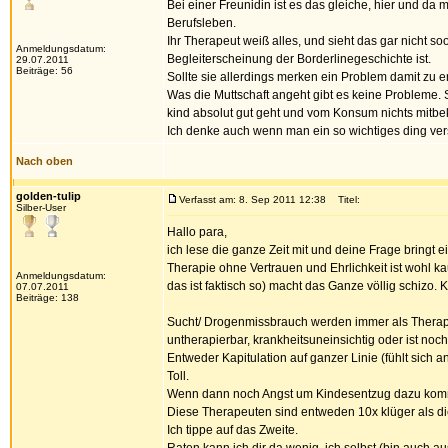
Bei einer Freunidin ist es das gleiche, hier und da
Berufsleben.
Ihr Therapeut weiß alles, und sieht das gar nicht s
Anmeldungsdatum:
Begleiterscheinung der Borderlinegeschichte ist.
29.07.2011
Beiträge: 56
Sollte sie allerdings merken ein Problem damit zu
Was die Muttschaft angeht gibt es keine Probleme.
kind absolut gut geht und vom Konsum nichts mitb
Ich denke auch wenn man ein so wichtiges ding vers
Nach oben
golden-tulip
Verfasst am: 8. Sep 2011 12:38
Titel:
Silber-User
Hallo para,
ich lese die ganze Zeit mit und deine Frage bringt ei
Therapie ohne Vertrauen und Ehrlichkeit ist wohl k
Anmeldungsdatum:
das ist faktisch so) macht das Ganze völlig schizo
07.07.2011
Beiträge: 138
Sucht/ Drogenmissbrauch werden immer als Therapieh
untherapierbar, krankheitsuneinsichtig oder ist noch
Entweder Kapitulation auf ganzer Linie (fühlt sich a
Toll.
Wenn dann noch Angst um Kindesentzug dazu kommt, 
Diese Therapeuten sind entweden 10x klüger als die
Ich tippe auf das Zweite.