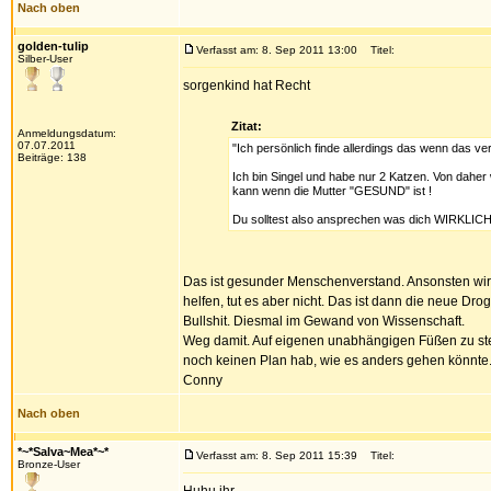
Nach oben
golden-tulip
Verfasst am: 8. Sep 2011 13:00
Titel:
Silber-User
sorgenkind hat Recht
Zitat:
Anmeldungsdatum:
07.07.2011
"Ich persönlich finde allerdings das wenn das ve
Beiträge: 138
Ich bin Singel und habe nur 2 Katzen. Von daher 
kann wenn die Mutter "GESUND" ist !
Du solltest also ansprechen was dich WIRKLICH 
Das ist gesunder Menschenverstand. Ansonsten wird
helfen, tut es aber nicht. Das ist dann die neue Drog
Bullshit. Diesmal im Gewand von Wissenschaft.
Weg damit. Auf eigenen unabhängigen Füßen zu stehe
noch keinen Plan hab, wie es anders gehen könnte
Conny
Nach oben
*~*Salva~Mea*~*
Verfasst am: 8. Sep 2011 15:39
Titel:
Bronze-User