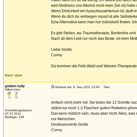
Raten kann ich dir da wenig, ich selbst (bin auch 
weil Abstinenz von Alkohol nicht mein Ziel ist) hab
Wenn Ehrlichkeit ein Ausschlusskriterium ist, läuft im
Wenn du dich da verbiegen musst ist alle Selbsterke
Eine Alternative kann man nur individuell finden. Ic
Es gibt Stellen, wo Traumatherapie, Borderline und
Nach all dem Leid nur noch das Beste, ist mein Mott
Liebe Grüße
Conny
Da kommen die Feld-Wald und Wiesen-Therapeute
Nach oben
golden-tulip
Verfasst am: 8. Sep 2011 12:45
Titel:
Silber-User
...
einfach nicht mehr mit. Sie beten die 12 Schritte 
selbst nur noch 1-2 Flaschen guten! Rotweins gönn
Anmeldungsdatum:
Das kann nützlich sein, muss aber nicht. Alles, was 
07.07.2011
Beiträge: 138
nur Menschen.
Desillusionierte Grüße
Conny