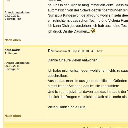
Huhu ihr,
bei uns in der Drobse hing immer ein Zettel, das
automatisch von der Schweigepflicht entbunden sin
Anmeldungsdatum:
Nun ist ja Kindeswohlgefährdung wohl ein sehr dee
03.09.2011
Beiträge: 50
einzutrichtern, dass schon Techno und Victoria France
Ich kann Dich gut verstehen. Ich hab auch eine Tochte
Ich drück Dir die Daumen...
Nach oben
para.noide
Verfasst am: 9. Sep 2011 18:04
Titel:
Anfänger
Danke für eure vielen Antworten!
Anmeldungsdatum:
05.09.2011
Beiträge: 5
Ich habe mich entschieden wohl eher nichts zu sagen
beschreiben.
Ausser das man sie aus gesundheitlichen Gründen ni
nimmt keiner Schaden das ich sie konsumiere.
Und ich gehe jetzt mal davon aus das im Laufe der
das ich die Drogen vielleicht einfach nicht mehr al
Vielen Dank für die Hilfe!
Nach oben