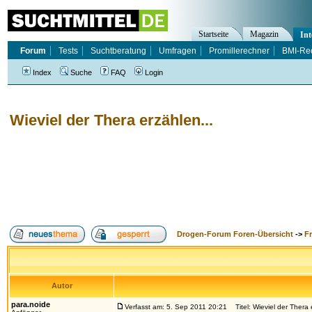
Startseite
Magazin
Int
Forum
Tests
Suchtberatung
Umfragen
Promillerechner
BMI-Re
Index
Suche
FAQ
Login
Wieviel der Thera erzählen...
Drogen-Forum Foren-Übersicht
->
F
Autor
para.noide
Verfasst am: 5. Sep 2011 20:21
Titel: Wieviel der Thera 