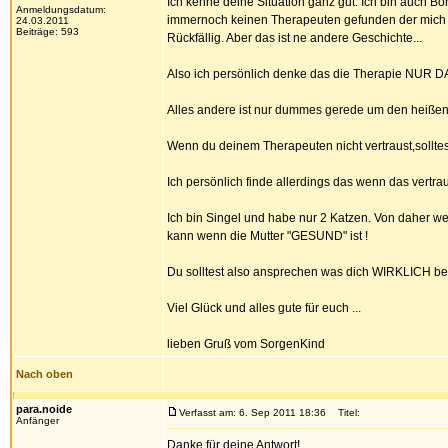
Ich kenne deine Situation ganz gut. Ich bin auch B
Anmeldungsdatum:
immernoch keinen Therapeuten gefunden der mich n
24.03.2011
Beiträge: 593
Rückfällig. Aber das ist ne andere Geschichte...
Also ich persönlich denke das die Therapie N
Alles andere ist nur dummes gerede um den heißen 
Wenn du deinem Therapeuten nicht vertraust,solltes
Ich persönlich finde allerdings das wenn das vertra
Ich bin Singel und habe nur 2 Katzen. Von daher we
kann wenn die Mutter "GESUND" ist !
Du solltest also ansprechen was dich WIRKLICH bes
Viel Glück und alles gute für euch ...
lieben Gruß vom SorgenKind
Nach oben
para.noide
Verfasst am: 6. Sep 2011 18:36
Titel:
Anfänger
Danke für deine Antwort!