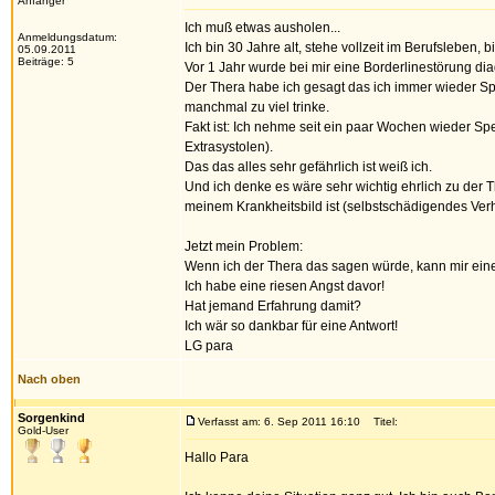
Anfänger
Ich muß etwas ausholen...
Anmeldungsdatum:
Ich bin 30 Jahre alt, stehe vollzeit im Berufsleben,
05.09.2011
Beiträge: 5
Vor 1 Jahr wurde bei mir eine Borderlinestörung dia
Der Thera habe ich gesagt das ich immer wieder S
manchmal zu viel trinke.
Fakt ist: Ich nehme seit ein paar Wochen wieder S
Extrasystolen).
Das das alles sehr gefährlich ist weiß ich.
Und ich denke es wäre sehr wichtig ehrlich zu der T
meinem Krankheitsbild ist (selbstschädigendes Verh
Jetzt mein Problem:
Wenn ich der Thera das sagen würde, kann mir eine
Ich habe eine riesen Angst davor!
Hat jemand Erfahrung damit?
Ich wär so dankbar für eine Antwort!
LG para
Nach oben
Sorgenkind
Verfasst am: 6. Sep 2011 16:10
Titel:
Gold-User
Hallo Para