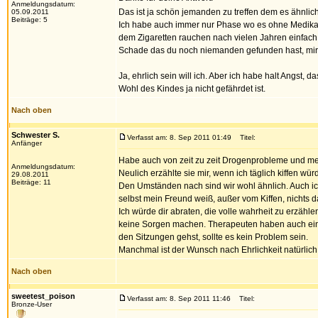
Anmeldungsdatum:
Das ist ja schön jemanden zu treffen dem es ähnlic
05.09.2011
Beiträge: 5
Ich habe auch immer nur Phase wo es ohne Medikam
dem Zigaretten rauchen nach vielen Jahren einfach
Schade das du noch niemanden gefunden hast, mir tu
Ja, ehrlich sein will ich. Aber ich habe halt Angst
Wohl des Kindes ja nicht gefährdet ist.
Nach oben
Schwester S.
Verfasst am: 8. Sep 2011 01:49
Titel:
Anfänger
Habe auch von zeit zu zeit Drogenprobleme und mein
Anmeldungsdatum:
Neulich erzählte sie mir, wenn ich täglich kiffen wür
29.08.2011
Beiträge: 11
Den Umständen nach sind wir wohl ähnlich. Auch ich
selbst mein Freund weiß, außer vom Kiffen, nichts 
Ich würde dir abraten, die volle wahrheit zu erzäh
keine Sorgen machen. Therapeuten haben auch eine
den Sitzungen gehst, sollte es kein Problem sein.
Manchmal ist der Wunsch nach Ehrlichkeit natürlich
Nach oben
sweetest_poison
Verfasst am: 8. Sep 2011 11:46
Titel:
Bronze-User