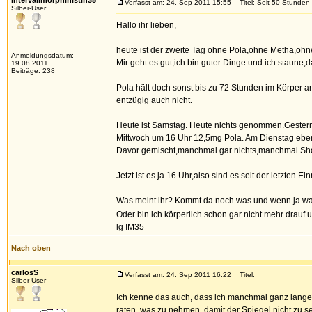
Intervallmorphinistin35
Verfasst am: 24. Sep 2011 15:55
Titel: Seit 50 Stunden 
Silber-User
Hallo ihr lieben,
heute ist der zweite Tag ohne Pola,ohne Metha,ohne
Anmeldungsdatum:
Mir geht es gut,ich bin guter Dinge und ich staune,da
19.08.2011
Beiträge: 238
Pola hält doch sonst bis zu 72 Stunden im Körper an
entzügig auch nicht.
Heute ist Samstag. Heute nichts genommen.Geste
Mittwoch um 16 Uhr 12,5mg Pola. Am Dienstag ebe
Davor gemischt,manchmal gar nichts,manchmal S
Jetzt ist es ja 16 Uhr,also sind es seit der letzten
Was meint ihr? Kommt da noch was und wenn ja w
Oder bin ich körperlich schon gar nicht mehr drauf 
lg IM35
Nach oben
carlosS
Verfasst am: 24. Sep 2011 16:22
Titel:
Silber-User
Ich kenne das auch, dass ich manchmal ganz lange
raten, was zu nehmen, damit der Spiegel nicht zu se