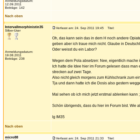
Anmeldungsdatum:
12.09.2011
Beiträge: 142
Nach oben
Intervallmorphinistin35
Verfasst am: 24. Sep 2011 19:45
Titel:
Silber-User
Oh, das kann sein das in dem H noch andere Opiate 
geben aber ich traue mich nicht. Glaube in Deutschl
Oder weisst du ein Labor?
Anmeldungsdatum:
19.08.2011
Beiträge: 238
Wegen dem Pola absetzen: Nee, eigentlich mache ic
Ich hatte die Idee hier im Forum gelesen dass ma
strecken auf zwei Tage.
Also nicht gleich morgens zum Kühlschrank zum ein
Tja und dann hatte ich die Dosis also gestern wegg
Mal sehen ob ich mich jetzt erstmal ablenken kann ; 
Schön übrigends, dass du hier im Forum bist. Wie al
lg IM35
Nach oben
micro88
Verfasst am: 24. Sep 2011 21:33
Titel: