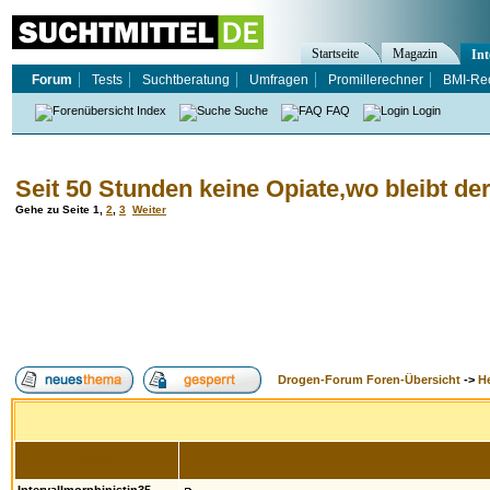
Startseite
Magazin
Int
Forum
Tests
Suchtberatung
Umfragen
Promillerechner
BMI-Re
Index
Suche
FAQ
Login
Seit 50 Stunden keine Opiate,wo bleibt de
Gehe zu Seite
1
,
2
,
3
Weiter
Drogen-Forum Foren-Übersicht
->
H
Autor