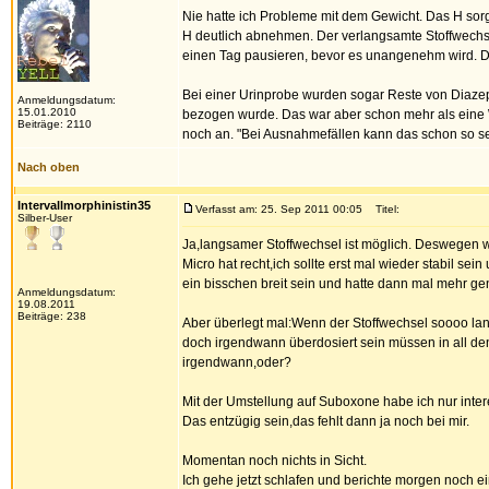
Nie hatte ich Probleme mit dem Gewicht. Das H sorg
H deutlich abnehmen. Der verlangsamte Stoffwechse
einen Tag pausieren, bevor es unangenehm wird. Da
Bei einer Urinprobe wurden sogar Reste von Diaz
Anmeldungsdatum:
15.01.2010
bezogen wurde. Das war aber schon mehr als eine 
Beiträge: 2110
noch an. "Bei Ausnahmefällen kann das schon so sein
Nach oben
Intervallmorphinistin35
Verfasst am: 25. Sep 2011 00:05
Titel:
Silber-User
Ja,langsamer Stoffwechsel ist möglich. Deswegen w
Micro hat recht,ich sollte erst mal wieder stabil se
ein bisschen breit sein und hatte dann mal mehr 
Anmeldungsdatum:
19.08.2011
Beiträge: 238
Aber überlegt mal:Wenn der Stoffwechsel soooo lang
doch irgendwann überdosiert sein müssen in all de
irgendwann,oder?
Mit der Umstellung auf Suboxone habe ich nur intere
Das entzügig sein,das fehlt dann ja noch bei mir.
Momentan noch nichts in Sicht.
Ich gehe jetzt schlafen und berichte morgen noch e