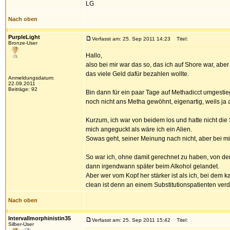
LG
Nach oben
PurpleLight
Verfasst am: 25. Sep 2011 14:23
Titel:
Bronze-User
Hallo,
also bei mir war das so, das ich auf Shore war, ab
das viele Geld dafür bezahlen wollte.
Anmeldungsdatum:
22.09.2011
Beiträge: 92
Bin dann für ein paar Tage auf Methadicct umgestie
noch nicht ans Metha gewöhnt, eigenartig, weils ja a
Kurzum, ich war von beidem los und hatte nicht die
mich angeguckt als wäre ich ein Alien.
Sowas geht, seiner Meinung nach nicht, aber bei mir 
So war ich, ohne damit gerechnet zu haben, von der
dann irgendwann später beim Alkohol gelandet.
Aber wer vom Kopf her stärker ist als ich, bei dem 
clean ist denn an einem Substitutionspatienten verd
Nach oben
Intervallmorphinistin35
Verfasst am: 25. Sep 2011 15:42
Titel:
Silber-User