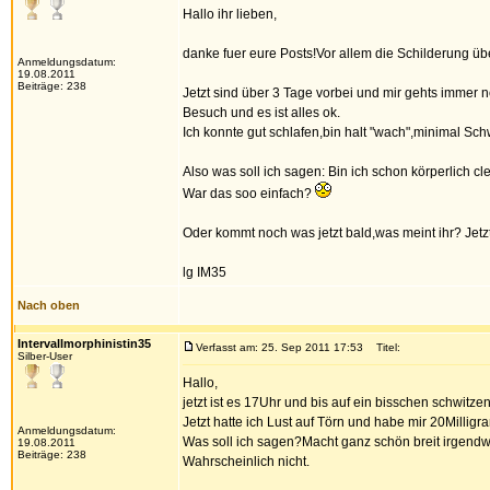
Hallo ihr lieben,
danke fuer eure Posts!Vor allem die Schilderung ü
Anmeldungsdatum:
19.08.2011
Beiträge: 238
Jetzt sind über 3 Tage vorbei und mir gehts immer
Besuch und es ist alles ok.
Ich konnte gut schlafen,bin halt "wach",minimal S
Also was soll ich sagen: Bin ich schon körperlich c
War das soo einfach?
Oder kommt noch was jetzt bald,was meint ihr? Jet
lg IM35
Nach oben
Intervallmorphinistin35
Verfasst am: 25. Sep 2011 17:53
Titel:
Silber-User
Hallo,
jetzt ist es 17Uhr und bis auf ein bisschen schwitzen
Jetzt hatte ich Lust auf Törn und habe mir 20Milli
Anmeldungsdatum:
Was soll ich sagen?Macht ganz schön breit irgendwie
19.08.2011
Beiträge: 238
Wahrscheinlich nicht.