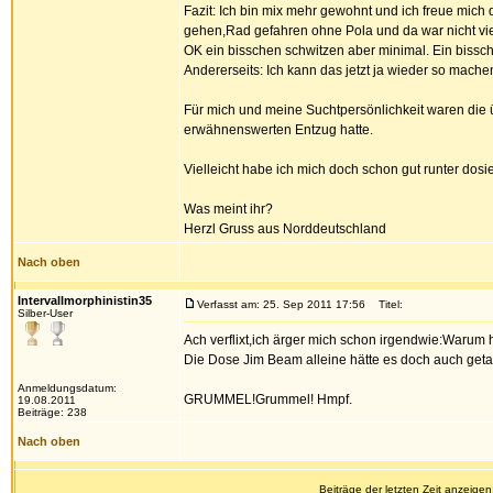
Fazit: Ich bin mix mehr gewohnt und ich freue mich 
gehen,Rad gefahren ohne Pola und da war nicht vie
OK ein bisschen schwitzen aber minimal. Ein bis
Andererseits: Ich kann das jetzt ja wieder so mache
Für mich und meine Suchtpersönlichkeit waren die ü
erwähnenswerten Entzug hatte.
Vielleicht habe ich mich doch schon gut runter dosier
Was meint ihr?
Herzl Gruss aus Norddeutschland
Nach oben
Intervallmorphinistin35
Verfasst am: 25. Sep 2011 17:56
Titel:
Silber-User
Ach verflixt,ich ärger mich schon irgendwie:Waru
Die Dose Jim Beam alleine hätte es doch auch geta
Anmeldungsdatum:
GRUMMEL!Grummel! Hmpf.
19.08.2011
Beiträge: 238
Nach oben
Beiträge der letzten Zeit anzeigen