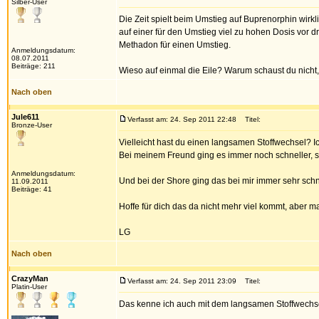
Silber-User
Die Zeit spielt beim Umstieg auf Buprenorphin wirkl
auf einer für den Umstieg viel zu hohen Dosis vor
Methadon für einen Umstieg.
Anmeldungsdatum:
08.07.2011
Beiträge: 211
Wieso auf einmal die Eile? Warum schaust du nicht,
Nach oben
Jule611
Verfasst am: 24. Sep 2011 22:48
Titel:
Bronze-User
Vielleicht hast du einen langsamen Stoffwechsel? Ic
Bei meinem Freund ging es immer noch schneller,
Anmeldungsdatum:
Und bei der Shore ging das bei mir immer sehr schnel
11.09.2011
Beiträge: 41
Hoffe für dich das da nicht mehr viel kommt, aber ma
LG
Nach oben
CrazyMan
Verfasst am: 24. Sep 2011 23:09
Titel:
Platin-User
Das kenne ich auch mit dem langsamen Stoffwechsel.