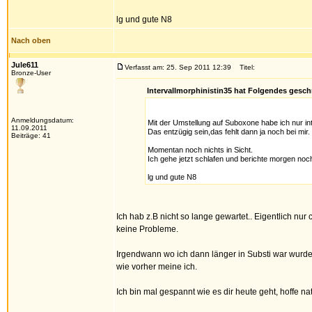
lg und gute N8
Nach oben
Jule611
Verfasst am: 25. Sep 2011 12:39
Titel:
Bronze-User
Intervallmorphinistin35 hat Folgendes gesch
Anmeldungsdatum:
Mit der Umstellung auf Suboxone habe ich nur int
11.09.2011
Das entzügig sein,das fehlt dann ja noch bei mir.
Beiträge: 41
Momentan noch nichts in Sicht.
Ich gehe jetzt schlafen und berichte morgen noc
lg und gute N8
Ich hab z.B nicht so lange gewartet.. Eigentlich n
keine Probleme.
Irgendwann wo ich dann länger in Substi war wurde
wie vorher meine ich.
Ich bin mal gespannt wie es dir heute geht, hoffe na