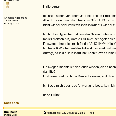
Bronze-User
Hallo Leute,
ich habe schon vor einem Jahr hier meine Problemati
Anmeldungsdatum:
Aber Eins steht natürlich fest - bin SÜCHTIG:( Ich 
12.08.2008
Beiträge: 22
nicht wieder sehr vertiefen (sonst dauert´s wieder zu
Ich bin kein typischer Fall aus der Szene (bitte n
labiler Mensch bin, wäre es für mich sehr gefährlich:
Deswegen habe ich mich für die "AHG H***** Klini
Ich habe 6 Wochen auf die Antwort gewartet und wa
aufregt, dass die selbst auf Ihre Kosten (was für m
Deswegen möchte ich von euch wissen, ob es noch
da hilft)?!
Und wieso stellt sich die Rentenkasse eigentlich s
Ich freue mich über jede Antwort und bedanke mich 
liebe Grüße
Nach oben
frau holle
Verfasst am: 22. Okt 2011 21:53
Titel:
Platin-User