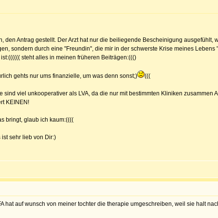
den Antrag gestellt. Der Arzt hat nur die beiliegende Bescheinigung ausgefühlt, wo
n, sondern durch eine "Freundin", die mir in der schwerste Krise meines Lebens "he
t:(((((( steht alles in meinen früheren Beiträgen:((()
lich gehts nur ums finanzielle, um was denn sonst;)
(((
ie sind viel unkooperativer als LVA, da die nur mit bestimmten Kliniken zusammen A
ert KEINEN!
 bringt, glaub ich kaum:((((
ist sehr lieb von Dir:)
hat auf wunsch von meiner tochter die therapie umgeschreiben, weil sie halt nach 