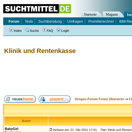
Startseite
Magazin
Int
Forum
Tests
Suchtberatung
Umfragen
Promillerechner
BMI-Re
Index
Suche
FAQ
Login
Klinik und Rentenkasse
Drogen-Forum Foren-Übersicht
->
Cl
Autor
BabyGirl
Verfasst am: 21. Okt 2011 17:01
Titel: Klinik und Rente