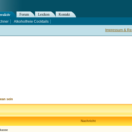
Forum
Lexikon
Kontakt
eraktiv
chner
Alkoholfreie Cocktails
Impressum & Rec
ean sein
Nachricht
nkasse