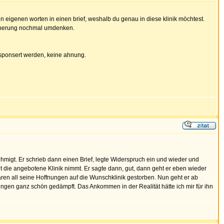
en eigenen worten in einen brief, weshalb du genau in diese klinik möchtest.
sicherung nochmal umdenken.
esponsert werden, keine ahnung.
migt. Er schrieb dann einen Brief, legte Widerspruch ein und wieder und
t die angebotene Klinik nimmt. Er sagte dann, gut, dann geht er eben wieder
t waren all seine Hoffnungen auf die Wunschklinik gestorben. Nun geht er ab
nungen ganz schön gedämpft. Das Ankommen in der Realität hätte ich mir für ihn