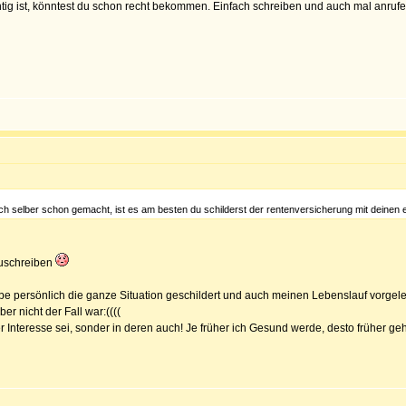
tig ist, könntest du schon recht bekommen. Einfach schreiben und auch mal anrufen
 ich selber schon gemacht, ist es am besten du schilderst der rentenversicherung mit deinen e
zuschreiben
be persönlich die ganze Situation geschildert und auch meinen Lebenslauf vorgel
r nicht der Fall war:((((
er Interesse sei, sonder in deren auch! Je früher ich Gesund werde, desto früher g