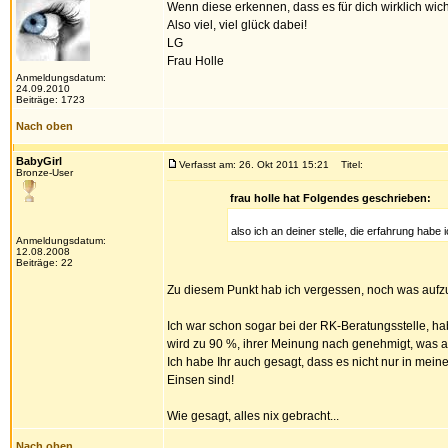
Wenn diese erkennen, dass es für dich wirklich wich
Also viel, viel glück dabei!
LG
Frau Holle
Anmeldungsdatum:
24.09.2010
Beiträge: 1723
Nach oben
BabyGirl
Verfasst am: 26. Okt 2011 15:21
Titel:
Bronze-User
frau holle hat Folgendes geschrieben:
also ich an deiner stelle, die erfahrung habe
Anmeldungsdatum:
12.08.2008
Beiträge: 22
Zu diesem Punkt hab ich vergessen, noch was auf
Ich war schon sogar bei der RK-Beratungsstelle, ha
wird zu 90 %, ihrer Meinung nach genehmigt, was abe
Ich habe Ihr auch gesagt, dass es nicht nur in mein
Einsen sind!
Wie gesagt, alles nix gebracht...
Nach oben