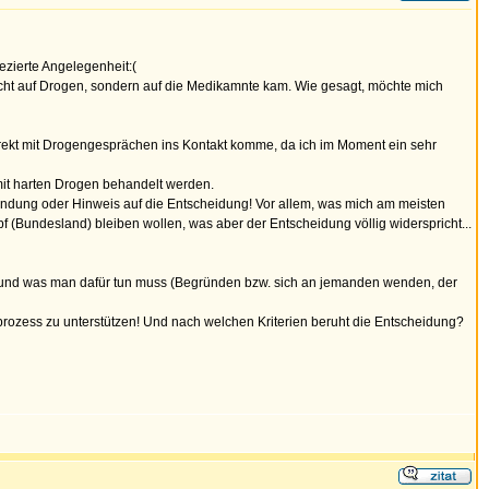
ezierte Angelegenheit:(
h nicht auf Drogen, sondern auf die Medikamnte kam. Wie gesagt, möchte mich
 direkt mit Drogengesprächen ins Kontakt komme, da ich im Moment ein sehr
it harten Drogen behandelt werden.
ründung oder Hinweis auf die Entscheidung! Vor allem, was mich am meisten
pf (Bundesland) bleiben wollen, was aber der Entscheidung völlig widerspricht...
 und was man dafür tun muss (Begründen bzw. sich an jemanden wenden, der
sprozess zu unterstützen! Und nach welchen Kriterien beruht die Entscheidung?