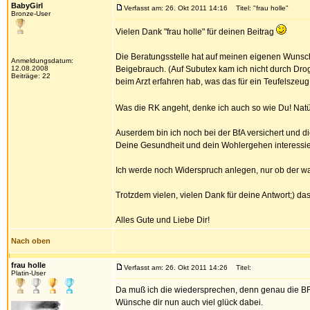
BabyGirl
Verfasst am: 26. Okt 2011 14:16
Titel: "frau holle"
Bronze-User
Vielen Dank "frau holle" für deinen Beitrag
Die Beratungsstelle hat auf meinen eigenen Wunsch, 
Anmeldungsdatum:
12.08.2008
Beigebrauch. (Auf Subutex kam ich nicht durch Droge
Beiträge: 22
beim Arzt erfahren hab, was das für ein Teufelszeug is
Was die RK angeht, denke ich auch so wie Du! Natür
Auserdem bin ich noch bei der BfA versichert und d
Deine Gesundheit und dein Wohlergehen interessi
Ich werde noch Widerspruch anlegen, nur ob der was
Trotzdem vielen, vielen Dank für deine Antwort;) das 
Alles Gute und Liebe Dir!
Nach oben
frau holle
Verfasst am: 26. Okt 2011 14:26
Titel:
Platin-User
Da muß ich die wiedersprechen, denn genau die BFA 
Wünsche dir nun auch viel glück dabei.