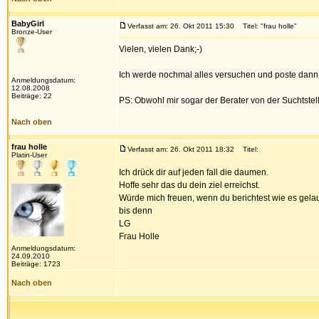
BabyGirl
Verfasst am: 26. Okt 2011 15:30
Titel: "frau holle"
Bronze-User
Vielen, vielen Dank;-)
Ich werde nochmal alles versuchen und poste dann,
Anmeldungsdatum:
12.08.2008
Beiträge: 22
PS: Obwohl mir sogar der Berater von der Suchtstell
Nach oben
frau holle
Verfasst am: 26. Okt 2011 18:32
Titel:
Platin-User
Ich drück dir auf jeden fall die daumen.
Hoffe sehr das du dein ziel erreichst.
Würde mich freuen, wenn du berichtest wie es gelauf
bis denn
LG
Frau Holle
Anmeldungsdatum:
24.09.2010
Beiträge: 1723
Nach oben