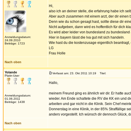
Hi,
also ich an deiner stelle, die erfahrung habe ich s
Aber auch zusammen mit einem arzt, der dir einen b
Denn wie du schon gesagt hast, sollte diese dir ein
Nicht aufgeben, dann wird es hoffentlich für dich kl
Es wird aber leider von bundesland zu bundesland 
Anmeldungsdatum:
Hier in bayern lässt die lva gut mit sich handeln.
24.09.2010
Wie hast du die kostenzusage eigentlich beantragt
Beiträge: 1723
LG
Frau Holle
Nach oben
Yolande
Verfasst am: 23. Okt 2011 10:19
Titel:
Platin-User
Hallo,
meinem Freund ging es ähnlich wir dir. Er hatte au
Anmeldungsdatum:
wieder. Am Ende schaltete die RV die KK ein und di
01.06.2011
Beiträge: 1438
arbeiten und gar nicht in die Klinik. Sein Chef mein
Donnerstag in eine Klinik, in der 85% Straffällige 
anders vorgestellt. Ich wünsch dir dennoch Glück, d
Nach oben