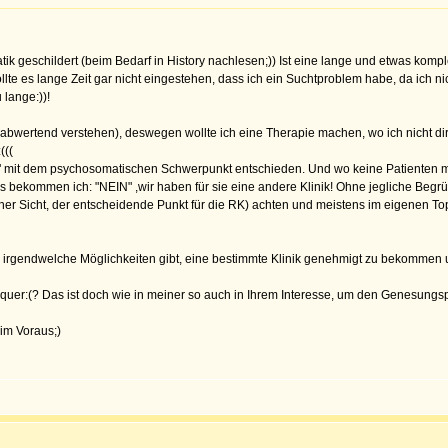
k geschildert (beim Bedarf in History nachlesen;)) Ist eine lange und etwas kompl
wollte es lange Zeit gar nicht eingestehen, dass ich ein Suchtproblem habe, da ic
 lange:))!
icht abwertend verstehen), deswegen wollte ich eine Therapie machen, wo ich nicht
(((
k" mit dem psychosomatischen Schwerpunkt entschieden. Und wo keine Patienten m
s bekommen ich: "NEIN" ,wir haben für sie eine andere Klinik! Ohne jegliche Beg
einer Sicht, der entscheidende Punkt für die RK) achten und meistens im eigenen To
 irgendwelche Möglichkeiten gibt, eine bestimmte Klinik genehmigt zu bekommen
o quer:(? Das ist doch wie in meiner so auch in Ihrem Interesse, um den Genesung
im Voraus;)