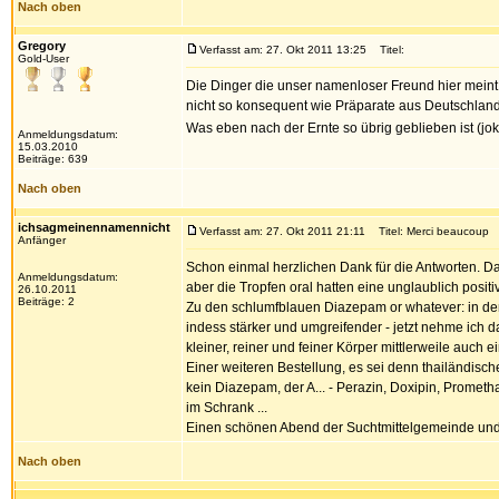
Nach oben
Gregory
Verfasst am: 27. Okt 2011 13:25
Titel:
Gold-User
Die Dinger die unser namenloser Freund hier mein
nicht so konsequent wie Präparate aus Deutschland
Was eben nach der Ernte so übrig geblieben ist (jo
Anmeldungsdatum:
15.03.2010
Beiträge: 639
Nach oben
ichsagmeinennamennicht
Verfasst am: 27. Okt 2011 21:11
Titel: Merci beaucoup
Anfänger
Schon einmal herzlichen Dank für die Antworten. Da
Anmeldungsdatum:
aber die Tropfen oral hatten eine unglaublich positi
26.10.2011
Beiträge: 2
Zu den schlumfblauen Diazepam or whatever: in den
indess stärker und umgreifender - jetzt nehme ich da 
kleiner, reiner und feiner Körper mittlerweile auch e
Einer weiteren Bestellung, es sei denn thailändisch
kein Diazepam, der A... - Perazin, Doxipin, Promet
im Schrank ...
Einen schönen Abend der Suchtmittelgemeinde und u
Nach oben