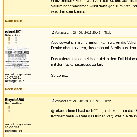
Ganz ehrlich? Finger weg von dem scheiß aus Thaila
Valium haben/nehmen willst dann geh zum Arzt und 
was drin sein könnte.
Nach oben
roland1974
Verfasst am: 26. Okt 2011 20:47
Titel:
Silber-User
Also soweit ich mich erinnern kann waren die Valiu
Denke aber trotzdem, dass man mit Medis aus dem In
Das Valeron mit dem N bedeutet in dem Fall Naloxo
mit der Packungsgrösse zu tun.
Anmeldungsdatum:
So Long...
15.07.2011
Beiträge: 107
Nach oben
Bicycle2806
Verfasst am: 26. Okt 2011 21:08
Titel:
Bronze-User
@roland stimmt hast recht^^...nja ich kenn nur die
trotzdem weiß (ka wie das früher war)..was die da im
Anmeldungsdatum:
05.09.2011
Beiträge: 66