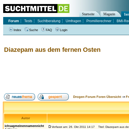
Startseite
Magazin
Int
Forum
Tests
Suchtberatung
Umfragen
Promillerechner
BMI-Re
Index
Suche
FAQ
Login
Diazepam aus dem fernen Osten
Drogen-Forum Foren-Übersicht
->
F
Autor
ichsagmeinennamennicht
Verfasst am: 26. Okt 2011 14:17
Titel: Diazepam aus de