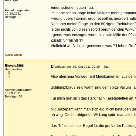
Anfänger
Einen schönen guten Tag,
Anmeldungsdatum:
ich habe schon lange keine Valiums mehr genommen
26.10.2011
Beiträge: 2
Freund übers Internet, ergo rezeptfrei, geordert ha
Nun aber meine Frage: in den 80zigern "betäubten"
leider nichts von diesen sofort beruhigenden Wirkun
irgendetwas entzogen worden so wie Mitte der 90zig
Zusatz für "nichts")?
Vielleicht weiß da ja irgendwer etwas ? Lieben Gr
Nach oben
Bicycle2806
Verfasst am: 26. Okt 2011 20:30
Titel:
Bronze-User
Also gleichma Vorweg...mit Medikamenten aus dem I
Schlumpfblau? seid wann sind denn bitte Valium Tab
Anmeldungsdatum:
05.09.2011
Beiträge: 66
Für mich hört sich das stark nach Faketabletten a
Mit Diazepam kann man sich eig. nicht betäuben (m
eh weg. Die beruhigende Wirkung spürt man allerdin
das "N" steht in der Regel für die größe der Packun