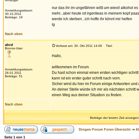
Anfänger
nur das ihr im ungefähren wißt um wievil alkohol es 
Anmeldungsdatum:
mehr...aber heute ist irgentwas in meinem kopf paa
30.10.2011
Beiträge: 19
werde ich sterben...ich hoffe ihr könnt mir helfen
lg
Nach oben
abcd
Verfasst am: 30. Okt 2011 14:06
Titel:
Bronze-User
Hallo,
willkommen im Forum.
Anmeldungsdatum:
Du hast schon einmal einen ersten wichtigen schrit
26.01.2011
Beiträge: 51
kann ist ein erster guter schritt nach vorn.
Sicher wirst du hier im Forum einige Antworten und
An deiner Stelle würde ich mir als nächsten schrit
einen Weg aus deiner Situation zu finden.
Nach oben
Beiträge der letzten Zeit anzeigen
Drogen-Forum Foren-Übersicht
->
A
Seite
1
von
1