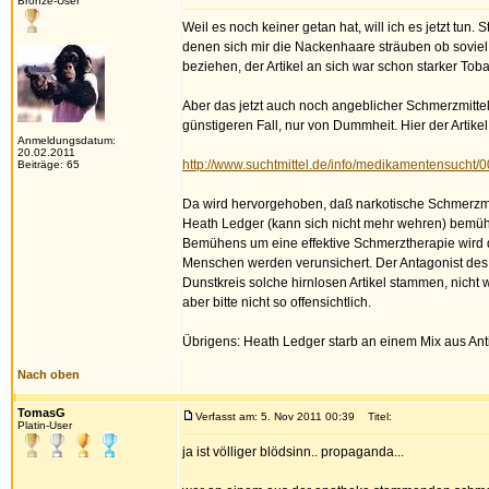
Bronze-User
Weil es noch keiner getan hat, will ich es jetzt tun
denen sich mir die Nackenhaare sträuben ob soviel
beziehen, der Artikel an sich war schon starker T
Aber das jetzt auch noch angeblicher Schmerzmitte
günstigeren Fall, nur von Dummheit. Hier der Artikel
Anmeldungsdatum:
20.02.2011
http://www.suchtmittel.de/info/medikamentensucht/
Beiträge: 65
Da wird hervorgehoben, daß narkotische Schmerzmit
Heath Ledger (kann sich nicht mehr wehren) bemüht.
Bemühens um eine effektive Schmerztherapie wird 
Menschen werden verunsichert. Der Antagonist des
Dunstkreis solche hirnlosen Artikel stammen, nicht
aber bitte nicht so offensichtlich.
Übrigens: Heath Ledger starb an einem Mix aus Ant
Nach oben
TomasG
Verfasst am: 5. Nov 2011 00:39
Titel:
Platin-User
ja ist völliger blödsinn.. propaganda...