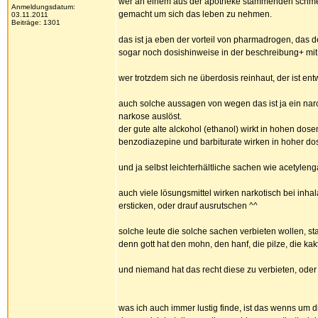
wer an einem aus der apotheke stammenden schmerzm
Anmeldungsdatum:
gemacht um sich das leben zu nehmen.
03.11.2011
Beiträge: 1301
das ist ja eben der vorteil von pharmadrogen, das de
sogar noch dosishinweise in der beschreibung+ mi
wer trotzdem sich ne überdosis reinhaut, der ist en
auch solche aussagen von wegen das ist ja ein narcot
narkose auslöst.
der gute alte alckohol (ethanol) wirkt in hohen dose
benzodiazepine und barbiturate wirken in hoher dos
und ja selbst leichterhältliche sachen wie acetyle
auch viele lösungsmittel wirken narkotisch bei inha
ersticken, oder drauf ausrutschen ^^
solche leute die solche sachen verbieten wollen, st
denn gott hat den mohn, den hanf, die pilze, die ka
und niemand hat das recht diese zu verbieten, oder 
was ich auch immer lustig finde, ist das wenns um d