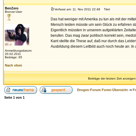
BenZero
Verfasst am: 11. Nov 2011 22:48
Titel:
Bronze-User
Das hat weniger mit Amerika zu tun als mit der mitte
Mensch leiden müsste um sein Glück zu erfahren sta
Eigentlich müssten in unserem aufgeklärten Zeitalte
berufen. Das mag zwar politisch korrekt sein, mediz
Kant stellte die These auf, daß nur durch das Leid
Ausbildung diesem Leitbild auch noch heute an. In a
Anmeldungsdatum:
20.02.2011
Beiträge: 65
Nach oben
Beiträge der letzten Zeit anzeigen
Drogen-Forum Foren-Übersicht
->
F
Seite
1
von
1