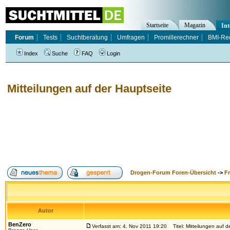
Startseite
Magazin
Int
Forum
Tests
Suchtberatung
Umfragen
Promillerechner
BMI-Re
Index
Suche
FAQ
Login
Mitteilungen auf der Hauptseite
Drogen-Forum Foren-Übersicht
->
F
Autor
BenZero
Verfasst am: 4. Nov 2011 19:20
Titel: Mitteilungen auf d