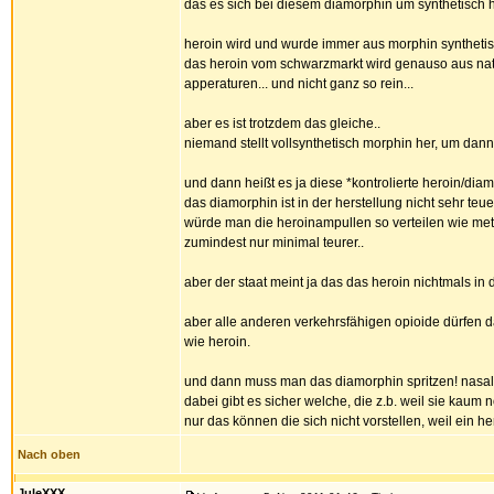
das es sich bei diesem diamorphin um synthetisch h
heroin wird und wurde immer aus morphin synthetisier
das heroin vom schwarzmarkt wird genauso aus natü
apperaturen... und nicht ganz so rein...
aber es ist trotzdem das gleiche..
niemand stellt vollsynthetisch morphin her, um dann 
und dann heißt es ja diese *kontrolierte heroin/diam
das diamorphin ist in der herstellung nicht sehr t
würde man die heroinampullen so verteilen wie met
zumindest nur minimal teurer..
aber der staat meint ja das das heroin nichtmals in
aber alle anderen verkehrsfähigen opioide dürfen da
wie heroin.
und dann muss man das diamorphin spritzen! nasaler,
dabei gibt es sicher welche, die z.b. weil sie kaum
nur das können die sich nicht vorstellen, weil ein hero
Nach oben
JuleXXX