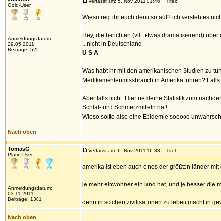
Verfasst am: 5. Nov 2011 01:46
Titel:
Gold-User
Wieso regt ihr euch denn so auf? ich versteh es nic
Hey, die berichten (vllt. etwas dramatisierend) üb
Anmeldungsdatum:
...nicht in Deutschland
29.05.2011
Beiträge: 525
U S A
Was habt ihr mit den amerikanischen Studien zu tun?
Medikamentenmissbrauch in Amerika führen? Falls j
Aber falls nicht: Hier ne kleine Statistik zum nac
Schlaf- und Schmerzmitteln hat!
Wieso sollte also eine Epidemie sooooo unwahrsch
Nach oben
TomasG
Verfasst am: 6. Nov 2011 16:33
Titel:
Platin-User
amerika ist eben auch eines der größten länder mi
je mehr einwohner ein land hat, und je besser die
Anmeldungsdatum:
03.11.2011
Beiträge: 1301
denn in solchen zivilisationen zu leben macht in ge
Nach oben