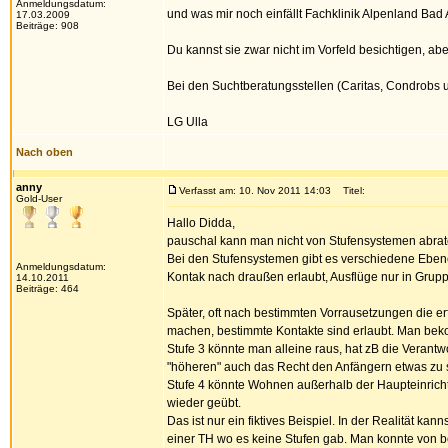
Anmeldungsdatum:
und was mir noch einfällt Fachklinik Alpenland Bad 
17.03.2009
Beiträge: 908
Du kannst sie zwar nicht im Vorfeld besichtigen, 
Bei den Suchtberatungsstellen (Caritas, Condrobs 
LG Ulla
Nach oben
anny
Verfasst am: 10. Nov 2011 14:03
Titel:
Gold-User
Hallo Didda,
pauschal kann man nicht von Stufensystemen abrat
Bei den Stufensystemen gibt es verschiedene Ebene
Anmeldungsdatum:
Kontak nach draußen erlaubt, Ausflüge nur in Grupp
14.10.2011
Beiträge: 464
Später, oft nach bestimmten Vorrausetzungen die e
machen, bestimmte Kontakte sind erlaubt. Man beko
Stufe 3 könnte man alleine raus, hat zB die Verant
"höheren" auch das Recht den Anfängern etwas zu 
Stufe 4 könnte Wohnen außerhalb der Haupteinricht
wieder geübt.
Das ist nur ein fiktives Beispiel. In der Realität k
einer TH wo es keine Stufen gab. Man konnte von b