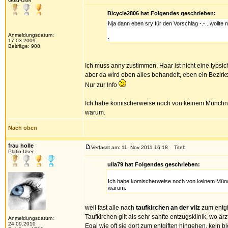
Gold-User
Bicycle2806 hat Folgendes geschrieben:
Nja dann eben sry für den Vorschlag -.-...wollte 
Anmeldungsdatum:
.
17.03.2009
Beiträge: 908
Ich muss anny zustimmen, Haar ist nicht eine typsich
aber da wird eben alles behandelt, eben ein Bezir
Nur zur Info
Ich habe komischerweise noch von keinem Münchner 
warum.
Nach oben
frau holle
Verfasst am: 11. Nov 2011 16:18
Titel:
Platin-User
ulla79 hat Folgendes geschrieben:
Ich habe komischerweise noch von keinem Münchn
warum.
weil fast alle nach
taufkirchen an der vilz
zum entgi
Taufkirchen gilt als sehr sanfte entzugsklinik, wo är
Anmeldungsdatum:
24.09.2010
Egal wie oft sie dort zum entgiften hingehen, kein 