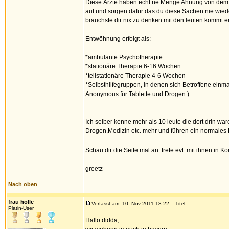
Diese Ärzte haben echt ne Menge Ahnung von dem w
auf und sorgen dafür das du diese Sachen nie wieder
brauchste dir nix zu denken mit den leuten kommt er
Entwöhnung erfolgt als:
*ambulante Psychotherapie
*stationäre Therapie 6-16 Wochen
*teilstationäre Therapie 4-6 Wochen
*Selbsthilfegruppen, in denen sich Betroffene einma
Anonymous für Tablette und Drogen.)
Ich selber kenne mehr als 10 leute die dort drin wa
Drogen,Medizin etc. mehr und führen ein normales
Schau dir die Seite mal an. trete evt. mit ihnen in K
greetz
Nach oben
frau holle
Verfasst am: 10. Nov 2011 18:22
Titel:
Platin-User
Hallo didda,