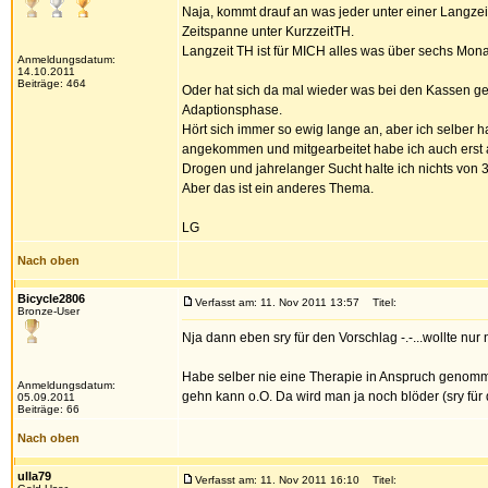
Naja, kommt drauf an was jeder unter einer Langzei
Zeitspanne unter KurzzeitTH.
Langzeit TH ist für MICH alles was über sechs Mon
Anmeldungsdatum:
14.10.2011
Beiträge: 464
Oder hat sich da mal wieder was bei den Kassen geä
Adaptionsphase.
Hört sich immer so ewig lange an, aber ich selber ha
angekommen und mitgearbeitet habe ich auch erst a
Drogen und jahrelanger Sucht halte ich nichts von 
Aber das ist ein anderes Thema.
LG
Nach oben
Bicycle2806
Verfasst am: 11. Nov 2011 13:57
Titel:
Bronze-User
Nja dann eben sry für den Vorschlag -.-...wollte nur
Habe selber nie eine Therapie in Anspruch genomm
Anmeldungsdatum:
gehn kann o.O. Da wird man ja noch blöder (sry für
05.09.2011
Beiträge: 66
Nach oben
ulla79
Verfasst am: 11. Nov 2011 16:10
Titel: