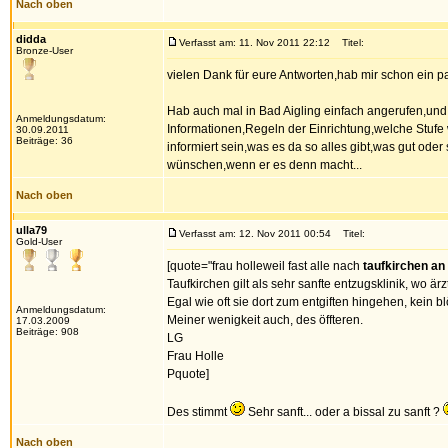
Nach oben
didda
Verfasst am: 11. Nov 2011 22:12
Titel:
Bronze-User
vielen Dank für eure Antworten,hab mir schon ein 
Hab auch mal in Bad Aigling einfach angerufen,und d
Anmeldungsdatum:
Informationen,Regeln der Einrichtung,welche Stufe 
30.09.2011
Beiträge: 36
informiert sein,was es da so alles gibt,was gut oder
wünschen,wenn er es denn macht...
Nach oben
ulla79
Verfasst am: 12. Nov 2011 00:54
Titel:
Gold-User
[quote="frau holleweil fast alle nach
taufkirchen an 
Taufkirchen gilt als sehr sanfte entzugsklinik, wo är
Egal wie oft sie dort zum entgiften hingehen, kein 
Anmeldungsdatum:
Meiner wenigkeit auch, des öffteren.
17.03.2009
Beiträge: 908
LG
Frau Holle
Pquote]
Des stimmt
Sehr sanft... oder a bissal zu sanft ?
Nach oben