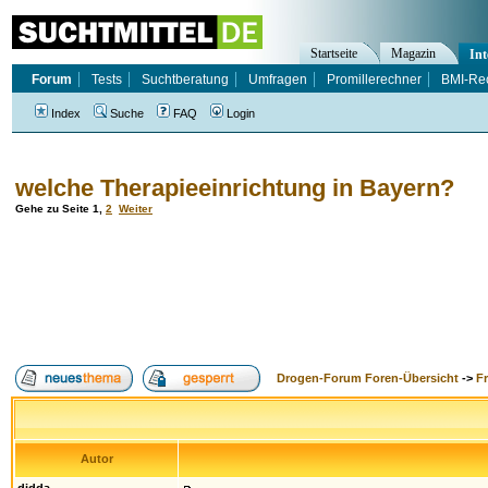
Startseite
Magazin
Int
Forum
Tests
Suchtberatung
Umfragen
Promillerechner
BMI-Re
Index
Suche
FAQ
Login
welche Therapieeinrichtung in Bayern?
Gehe zu Seite
1
,
2
Weiter
Drogen-Forum Foren-Übersicht
->
F
Autor