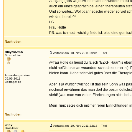
Ausgang (ab6.wo) bzw. heimfahrten wedern meist ab
auch ein einzelgespräch bei einen therapeuten statt
Und so weiter... Wollt gar net scho wieder so viel s
wir sind bereit ^^
LG
Frau Holle
PS: was ich noch wichtig finde ist: bitte eine gemi
Nach oben
Bicycle2806
Verfasst am: 10. Nov 2011 20:05
Titel:
Bronze-User
@frau Holle da liegst du falsch "BZKH Haar" is ebe
nicht heißt das man woanders schlechter dran ist). 
bieten kann. Habe sehr viel gutes über die Therapie
Anmeldungsdatum:
05.09.2011
Beiträge: 66
Aber is ja wurscht wichtig ist das sein Sohn was pa
nochmal erwähnen das man dort die best möglichst
steht! (was man von vielen Einrichtungen nicht beh
Mein Tipp: setze dich mit mehreren Einrichtungen i
Nach oben
anny
Verfasst am: 10. Nov 2011 22:18
Titel:
Gold-User