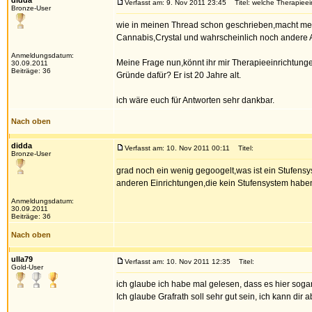
didda
Verfasst am: 9. Nov 2011 23:45
Titel: welche Therapieei
Bronze-User
wie in meinen Thread schon geschrieben,macht mein
Cannabis,Crystal und wahrscheinlich noch andere 
Anmeldungsdatum:
Meine Frage nun,könnt ihr mir Therapieeinrichtung
30.09.2011
Beiträge: 36
Gründe dafür? Er ist 20 Jahre alt.
ich wäre euch für Antworten sehr dankbar.
Nach oben
didda
Verfasst am: 10. Nov 2011 00:11
Titel:
Bronze-User
grad noch ein wenig gegoogelt,was ist ein Stufensy
anderen Einrichtungen,die kein Stufensystem habe
Anmeldungsdatum:
30.09.2011
Beiträge: 36
Nach oben
ulla79
Verfasst am: 10. Nov 2011 12:35
Titel:
Gold-User
ich glaube ich habe mal gelesen, dass es hier sogar 
Ich glaube Grafrath soll sehr gut sein, ich kann dir