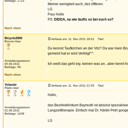
Beiträge: 1723
Meiner wenigkeit auch, des öffteren.
LG
Frau Holle
PS:
DIDDA, na wie läufts so bei euch so?
Nach oben
Bicycle2806
Verfasst am: 11. Nov 2011 18:01
Titel:
Bronze-User
Du kennst Taufkirchen an der Vilz? Da war mein Bru
gemeint hat er wird Verfolgt^^.
Anmeldungsdatum:
Ich weiß das geht eig. keinen was an...aber kennt
05.09.2011
Beiträge: 66
Nach oben
Yolande
Verfasst am: 11. Nov 2011 21:55
Titel:
Platin-User
Hallo,
das Bezirksklinikum Bayreuth ist absolut spezialisi
Anmeldungsdatum:
Langzeittherapie. Einfach mal Dr. Härtel-Petri googel
01.06.2011
Beiträge: 1438
LG