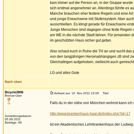
kam immer auf die Person an, in der Gruppe wurde 
sich erstmal angenehmer an. Allerdings führte es a
Manche brauchen eher festere Regeln und eine Art 
und junge Erwachsene mit Stufensystem. Aber auch d
ausschließen. Es klingt gerade für Erwachsene erst
Junge Menschen sind dagegen ohne feste Regeln ma
am WE in die nächste Stadt fahren. Für jemanden der
im geschützten Haus sicher gut getan.
Also schaut euch in Ruhe die TH an und sucht das 
von den langjährigen Heroinabhängigen zB sind zw
Gleichaltrigen aufgehoben, vielleicht auch gemisch
LG und alles Gute
Nach oben
Bicycle2806
Verfasst am: 10. Nov 2011 15:00
Titel:
Bronze-User
Falls du in der nähe von München wohnst kann ich
http://www.krankenhaus-haar.de/index.php?id=17
Anmeldungsdatum:
05.09.2011
Beiträge: 66
Ist ein Akademisches Lehrkrankenhaus der Ludwig-M