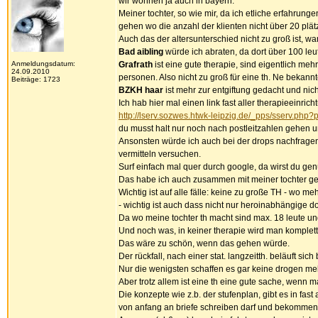
wir wohnen ja auch in bayern.
Meiner tochter, so wie mir, da ich etliche erfahrun
gehen wo die anzahl der klienten nicht über 20 plätz
Auch das der altersunterschied nicht zu groß ist, war
Bad aibling
würde ich abraten, da dort über 100 leu
Anmeldungsdatum:
Grafrath
ist eine gute therapie, sind eigentlich mehr
24.09.2010
personen. Also nicht zu groß für eine th. Ne bekannte
Beiträge: 1723
BZKH haar
ist mehr zur entgiftung gedacht und nicht
Ich hab hier mal einen link fast aller therapieeinric
http://lserv.sozwes.htwk-leipzig.de/_pps/sserv.p
du musst halt nur noch nach postleitzahlen gehen u
Ansonsten würde ich auch bei der drops nachfragen
vermitteln versuchen.
Surf einfach mal quer durch google, da wirst du g
Das habe ich auch zusammen mit meiner tochter gem
Wichtig ist auf alle fälle: keine zu große TH - wo me
- wichtig ist auch dass nicht nur heroinabhängige d
Da wo meine tochter th macht sind max. 18 leute un
Und noch was, in keiner therapie wird man komplett 
Das wäre zu schön, wenn das gehen würde.
Der rückfall, nach einer stat. langzeitth. beläuft sich
Nur die wenigsten schaffen es gar keine drogen m
Aber trotz allem ist eine th eine gute sache, wenn 
Die konzepte wie z.b. der stufenplan, gibt es in fas
von anfang an briefe schreiben darf und bekommen 