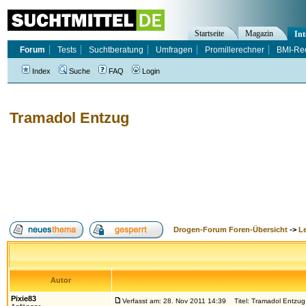
Startseite
Magazin
Int
Forum
Tests
Suchtberatung
Umfragen
Promillerechner
BMI-Re
Index
Suche
FAQ
Login
Tramadol Entzug
Drogen-Forum Foren-Übersicht
->
L
Autor
Pixie83
Verfasst am: 28. Nov 2011 14:39
Titel: Tramadol Entzug