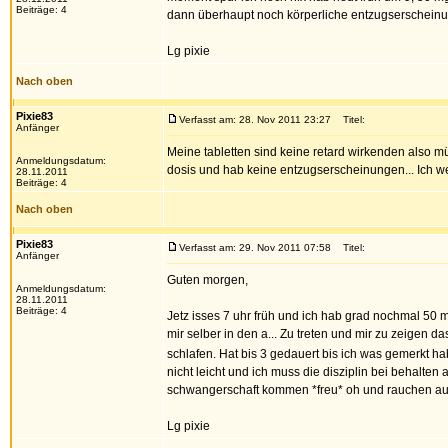
Beiträge: 4
dann überhaupt noch körperliche entzugserschein
Lg pixie
Nach oben
Pixie83
Verfasst am: 28. Nov 2011 23:27
Titel:
Anfänger
Meine tabletten sind keine retard wirkenden also müs
Anmeldungsdatum:
dosis und hab keine entzugserscheinungen... Ich we
28.11.2011
Beiträge: 4
Nach oben
Pixie83
Verfasst am: 29. Nov 2011 07:58
Titel:
Anfänger
Guten morgen,
Anmeldungsdatum:
28.11.2011
Beiträge: 4
Jetz isses 7 uhr früh und ich hab grad nochmal 5
mir selber in den a... Zu treten und mir zu zeigen d
schlafen. Hat bis 3 gedauert bis ich was gemerkt h
nicht leicht und ich muss die disziplin bei behalten
schwangerschaft kommen *freu* oh und rauchen auf
Lg pixie