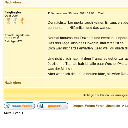
Nach oben
Feiglingfee
Verfasst am: 30. Nov 2011 02:03
Titel:
Gold-User
Der nächste Tag merkst auch keinen Entzug, erst der
pennen ohne Hilfsmittel, und das war es.
Anmeldungsdatum:
Normal brauchst nur Doxepin und eventuell Lopera
31.07.2011
Beiträge: 478
Das drei Tage, also das Doxepin, und fertig ist es.
Dich wird nix hartes erwarten. Grad weil du durch d
Und richtig, ich hab mit dem Tramal aufgehört zu ra
Jetzt, ohne Tramal, hab ich alle paar Wochen/Mona
was der Mist soll.
Aber wenn ich die Leute heulen höre, als wäre Rau
Nach oben
Beiträge der letzten Zeit anzeigen
Drogen-Forum Foren-Übersicht
->
L
Seite
1
von
1