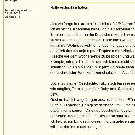
Anfänger
Hallo erstmal ihr lieben,
Anmeldungsdatum:
28.11.2011
Beiträge: 4
also wo fange ich an...bin jetzt seit ca. 1 1/2 Jah
ich es nicht ausgehalten habe und die herkömmliche
Tropfen...es half gegen die Kopfschmerzen ich w
flutsch war ich drin in der Sucht. Habe mich wenig
ihm in der Wohnung wohnen er zog nicht aus und i
dacht ich damals naja n paar Tropfen mehr schaden 
Flasche vor dem Wochenende zu besorgen und war das
Krämpfe, mir war kalt, heiss und ich konnte nicht s
schaffst du, du nimmst den Mist jetzt 2 Monate ka
dem schnellsten Weg zum Diensthabenden Arzt gef
Soviel zu meiner Geschichte. Fakt ist ich bin in ei
wie möglich, für mich, für mein Baby und für alle d
usw...
Gestern hab ich angefangen auszuschleichen..Früher
50 früh 50 abends. Hab gestern Abend um 25 mg runt
davon nichts spüren..Mir gings bescheiden gestern 
net schön..aber auszuhalten. Besser allemal als der
Ich hab schon Einiges in diesem Forum gelesen und
will es schaffen, muss es sogar.