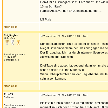
Denkt ihr es ist möglich so zu Entziehen? Und wie
10mg Schritten?
Hab so Angst vor den Entzugserscheinungen...
LG Pixie
Nach oben
Feiglingfee
Verfasst am: 28. Nov 2011 19:10
Titel:
Gold-User
Kompeett absetzen. Hast es eigentlich schon gescha
Riegel Doxepin verschreiben, das hilft gegen die f
Der Entzug, hab ich mal durch Internetwälzen gelese
Anmeldungsdatum:
Schwitzen oder Kopfweh.
31.07.2011
Beiträge: 478
Drei Tage sind ausschlaggebend, dann kommt die em
schon aktiver Tag, Tag 5 derletzte.
Wenn übhaupt fürchte den 2ten Tag. Aber bei der läch
seinlassen können.
Nach oben
Pixie83
Verfasst am: 28. Nov 2011 23:23
Titel:
Anfänger
Bis jetzt bin ich ja noch auf 75 mg am tag, arzt ha
Anmeldungsdatum:
moment spür ich noch nix hab heut früh um 9, 5
28.11.2011