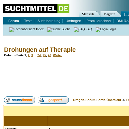
Startseite
Magazin
Int
Forum
Tests
Suchtberatung
Umfragen
Promillerechner
BMI-Re
Index
Suche
FAQ
Login
Drohungen auf Therapie
Gehe zu Seite
1
,
2
,
3
...
24
,
25
,
26
Weiter
Drogen-Forum Foren-Übersicht
->
F
Autor