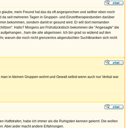
Ich glaube, mein Freund hat das da oft angesprochen und seither eben noch
ird da seit mehreren Tagen in Gruppen- und Einzeltherapiestunden darüber
erren bekommen, sondern damit er gesund wird. Er will dort niemanden
uschlitzen". Hallo? Morgens am Frühstückstisch bekommen die "Angesagte" die
 aufgehangen...ham die alle abgerissen. Ich bin grad so wütend auf den
ehr, warum die noch nicht grenzenlos abgerutschten Suchtkranken sich nicht
r da man in kleinen Gruppen wohnt und Gewalt selbst wenn auch nur Verbal war
igen Haftstrafen, habe ich immer als die Ruhigsten kennen gelernt. Die wollen
en. Aber jeder macht andere Erfahrungen.