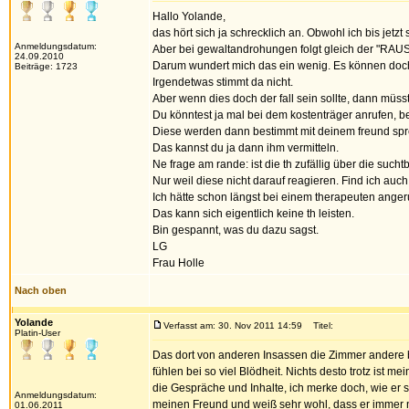
Hallo Yolande,
das hört sich ja schrecklich an. Obwohl ich bis jetzt
Anmeldungsdatum:
Aber bei gewaltandrohungen folgt gleich der "RAU
24.09.2010
Darum wundert mich das ein wenig. Es können doch n
Beiträge: 1723
Irgendetwas stimmt da nicht.
Aber wenn dies doch der fall sein sollte, dann müss
Du könntest ja mal bei dem kostenträger anrufen, be
Diese werden dann bestimmt mit deinem freund spr
Das kannst du ja dann ihm vermitteln.
Ne frage am rande: ist die th zufällig über die suc
Nur weil diese nicht darauf reagieren. Find ich auch
Ich hätte schon längst bei einem therapeuten ange
Das kann sich eigentlich keine th leisten.
Bin gespannt, was du dazu sagst.
LG
Frau Holle
Nach oben
Yolande
Verfasst am: 30. Nov 2011 14:59
Titel:
Platin-User
Das dort von anderen Insassen die Zimmer andere 
fühlen bei so viel Blödheit. Nichts desto trotz ist 
die Gespräche und Inhalte, ich merke doch, wie er 
Anmeldungsdatum:
meinen Freund und weiß sehr wohl, dass er immer noc
01.06.2011