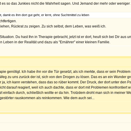
 ist es so das Junkies nicht die Wahrheit sagen. Und Jemand der mehr oder weniger z
damit es ihm dort gut geht, er lernt, ohne Suchtmittel zu leben
htfertigen.
ehen, Rückrat zu zeigen. Zu sich selbst, dem Leben, was weiß ich.
ation. Du hast Ihn in Therapie gebracht, jetzt ist er dort, heult sich bei Dir aus 
n Leben in der Realität und dazu als "Ernährer" einer kleinen Familie.
ie genötigt. Ich habe ihn vor die Tür gesetzt, als ich merkte, dass er sein Probl
 Weg zu uns zurück der ist, sich von den Drogen zu lösen. Das es an ein Wunder gren
 ja, ich kann verstehen, dass das so rüber kommt. Der Druck, der dort unter den Pa
cht darauf reagiert, weil ich auch dachte, dass er dort mit Problemen konfrontiert w
zt einfach durch, schließlich wollte er da hin. Trotzdem droht man sich in meiner We
ht gestörter rauskommen als reinkommen. Wie dem auch sei...