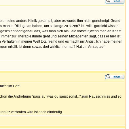
nge um eine andere Klinik gekämpft, aber es wurde ihm nicht genehmigt. Grund
s man in Dtld. getan haben, um so lange zu sitzen? ich wills garnicht wissen.
un geschieht dort genau das, was man sich als Laie vorstellt,wenn man an Knast
mmer zur Therapiestunde geht und seinen Mitpatienten sagt, dass er hier ist,
n Verhalten in meiner Welt total fremd und es macht mir Angst. Ich habe meinen
gen erhält. Ist denn sowas dort wirklich normal? Hat ein Antrag auf
cht im Griff.
 schon die Androhung "pass auf was du sagst sonst..." zum Rausschmiss und so
nnütz verbraten wird ist doch eindeutig.