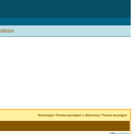
htliches
Vorheriges Thema anzeigen
::
Nächstes Thema anzeigen