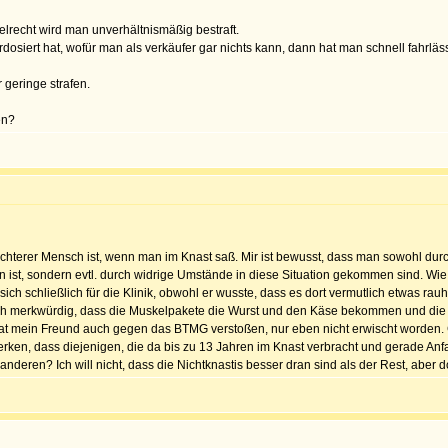
elrecht wird man unverhältnismäßig bestraft.
rdosiert hat, wofür man als verkäufer gar nichts kann, dann hat man schnell fahrläs
 geringe strafen.
en?
chlechterer Mensch ist, wenn man im Knast saß. Mir ist bewusst, dass man sowohl 
ist, sondern evtl. durch widrige Umstände in diese Situation gekommen sind. Wie d
ich schließlich für die Klinik, obwohl er wusste, dass es dort vermutlich etwas rauh
doch merkwürdig, dass die Muskelpakete die Wurst und den Käse bekommen und die
 hat mein Freund auch gegen das BTMG verstoßen, nur eben nicht erwischt worden.
merken, dass diejenigen, die da bis zu 13 Jahren im Knast verbracht und gerade Anf
 anderen? Ich will nicht, dass die Nichtknastis besser dran sind als der Rest, abe