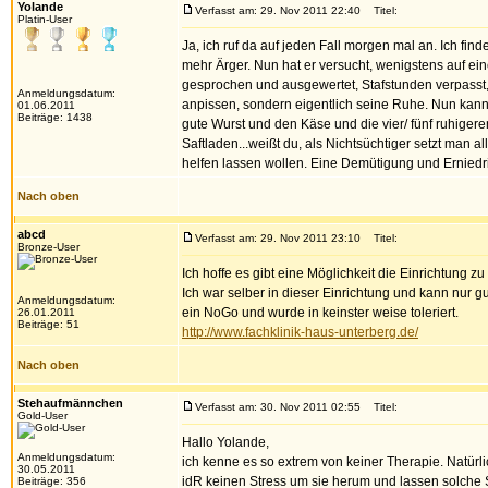
Yolande
Verfasst am: 29. Nov 2011 22:40
Titel:
Platin-User
Ja, ich ruf da auf jeden Fall morgen mal an. Ich f
mehr Ärger. Nun hat er versucht, wenigstens auf e
gesprochen und ausgewertet, Stafstunden verpasst,
Anmeldungsdatum:
anpissen, sondern eigentlich seine Ruhe. Nun kann 
01.06.2011
Beiträge: 1438
gute Wurst und den Käse und die vier/ fünf ruhiger
Saftladen...weißt du, als Nichtsüchtiger setzt man
helfen lassen wollen. Eine Demütigung und Ernied
Nach oben
abcd
Verfasst am: 29. Nov 2011 23:10
Titel:
Bronze-User
Ich hoffe es gibt eine Möglichkeit die Einrichtung z
Ich war selber in dieser Einrichtung und kann nur 
Anmeldungsdatum:
ein NoGo und wurde in keinster weise toleriert.
26.01.2011
Beiträge: 51
http://www.fachklinik-haus-unterberg.de/
Nach oben
Stehaufmännchen
Verfasst am: 30. Nov 2011 02:55
Titel:
Gold-User
Hallo Yolande,
Anmeldungsdatum:
ich kenne es so extrem von keiner Therapie. Natürlic
30.05.2011
idR keinen Stress um sie herum und lassen solche 
Beiträge: 356