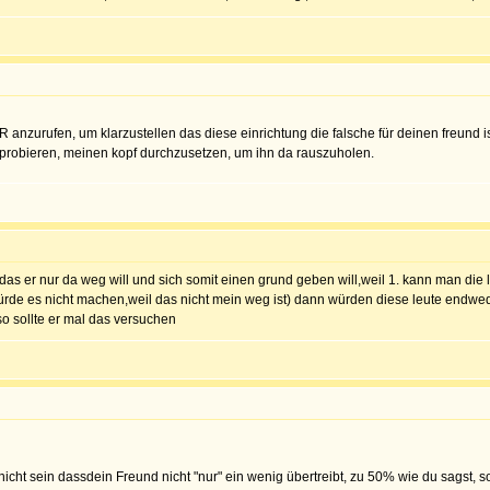
urufen, um klarzustellen das diese einrichtung die falsche für deinen freund i
probieren, meinen kopf durchzusetzen, um ihn da rauszuholen.
,das er nur da weg will und sich somit einen grund geben will,weil 1. kann man di
 würde es nicht machen,weil das nicht mein weg ist) dann würden diese leute endwed
so sollte er mal das versuchen
 es nicht sein dassdein Freund nicht "nur" ein wenig übertreibt, zu 50% wie du sags