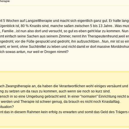
herapie
seit 5 Wochen auf Langzeittherapie und macht sich eigentlich ganz gut. Er hatte la
 AUgenblick ist, 80 % Knastis sind, manche saßen zwischen 5 bis 13 Jahre...Was mus
nd, Familie...ist nun also dort und versucht, so gut es eben geht klar zu kommen. N
mt einfach seine Sachen aus seinem Zimmer, nennt ihn Therapeutenfreund,weil er i
droht, vor die Füße gespuckt und gedroht, ihn aufzuschlitzen...Nun, mir ist so ei
eht, er lernt, ohne Suchtmittel zu leben und nicht damit er dort massive Morddrohun
ich sowas antun, nur weil er Drogen nimmt?
 nach Zwangstherapie an, da haben die Verantwortlichen wohl einiges versäumt und ni
ng zu setzen um da raus zu kommen, auch wenn sie noch so kurz sind.
Mensch in so eine Umgebung gebracht wird. In einer "normalen" Einrichtung reicht
u werden und Therapie ist schwer genug, da brauch es nicht noch Knastalltag.
ituation?
ent das in diesem Rahmen kein erfolg zu erwarten und somit das Geld des Trägers u