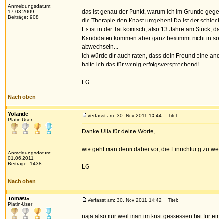
Anmeldungsdatum:
das ist genau der Punkt, warum ich im Grunde gegen
17.03.2009
Beiträge: 908
die Therapie den Knast umgehen! Da ist der schlech
Es ist in der Tat komisch, also 13 Jahre am Stück, 
Kandidaten kommen aber ganz bestimmt nicht in so e
abwechseln...
Ich würde dir auch raten, dass dein Freund eine ande
halte ich das für wenig erfolgsversprechend!
LG
Nach oben
Yolande
Verfasst am: 30. Nov 2011 13:44
Titel:
Platin-User
Danke Ulla für deine Worte,
wie geht man denn dabei vor, die Einrichtung zu we
Anmeldungsdatum:
01.06.2011
Beiträge: 1438
LG
Nach oben
TomasG
Verfasst am: 30. Nov 2011 14:42
Titel:
Platin-User
naja also nur weil man im knst gessessen hat für ei