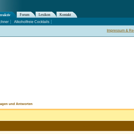
Forum
Lexikon
Kontakt
eraktiv
chner
Alkoholfreie Cocktails
Impressum & Rec
ragen und Antworten
Nachricht