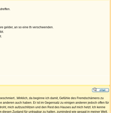
treffen.
hre gelder, an so eine th verschwenden.
bt.
t.
eschmiert...Wirklich, da beginne ich damit, Gefühle des Fremdschämens zu
alle anderen auch haben. Er ist im Gegensatz zu einigen anderen jedoch offen für
droht, mich aufzuschlitzen und den Rest des Hauses auf mich hetzt. Ich kenne
m diesen Zustand für untragbar zu halten, zumindest wie gesagt in meiner Welt.