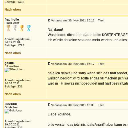
Beiträge: 1438
Nach oben
frau holle
Verfasst am: 30. Nov 2011 15:12
Titel:
Platin-User
Na, dann!
Was hindert dich dann daran beim KOSTENTRÄGER anz
Anmeldungsdatum:
Ich würde da keine sekunde mehr warten und alles 
24.09.2010
Beiträge: 1723
Nach oben
gast01
Verfasst am: 30. Nov 2011 15:17
Titel:
Silber-User
naja ich denke,und sorry wenn sich das hart anhört
wirklich bedroht wird sollte er das vll machen (ich
Anmeldungsdatum:
wird in TH sowas nicht geduldet und hart bestraft,al
14.04.2011
Beiträge: 231
Nach oben
JuleXXX
Verfasst am: 30. Nov 2011 15:33
Titel:
Gold-User
Liebe Yolande,
Anmeldungsdatum:
bitte versteh das jetzt nicht als Angriff, aber kann
29.05.2011
Beiträge: 525