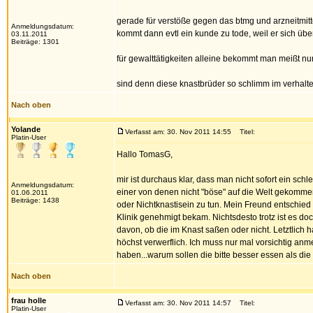
gerade für verstöße gegen das btmg und arzneitmitt
Anmeldungsdatum:
kommt dann evtl ein kunde zu tode, weil er sich übe
03.11.2011
Beiträge: 1301
für gewalttätigkeiten alleine bekommt man meißt nur
sind denn diese knastbrüder so schlimm im verhalt
Nach oben
Yolande
Verfasst am: 30. Nov 2011 14:55
Titel:
Platin-User
Hallo TomasG,
mir ist durchaus klar, dass man nicht sofort ein s
Anmeldungsdatum:
einer von denen nicht "böse" auf die Welt gekommen 
01.06.2011
Beiträge: 1438
oder Nichtknastisein zu tun. Mein Freund entschied s
Klinik genehmigt bekam. Nichtsdesto trotz ist es 
davon, ob die im Knast saßen oder nicht. Letztlich
höchst verwerflich. Ich muss nur mal vorsichtig an
haben...warum sollen die bitte besser essen als die
Nach oben
frau holle
Verfasst am: 30. Nov 2011 14:57
Titel:
Platin-User