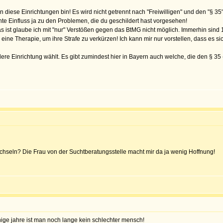
 diese Einrichtungen bin! Es wird nicht getrennt nach "Freiwilligen" und den "§ 35
te Einfluss ja zu den Problemen, die du geschildert hast vorgesehen!
das ist glaube ich mit "nur" Verstößen gegen das BtMG nicht möglich. Immerhin sind 
ine Therapie, um ihre Strafe zu verkürzen! Ich kann mir nur vorstellen, dass es s
re Einrichtung wählt. Es gibt zumindest hier in Bayern auch welche, die den § 35 (T
chseln? Die Frau von der Suchtberatungsstelle macht mir da ja wenig Hoffnung!
nige jahre ist man noch lange kein schlechter mensch!