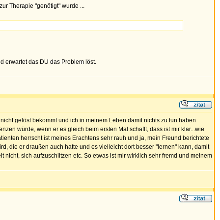
ur Therapie "genötigt" wurde ...
und erwartet das DU das Problem löst.
em nicht gelöst bekommt und ich in meinem Leben damit nichts zu tun haben
zen würde, wenn er es gleich beim ersten Mal schafft, dass ist mir klar...wie
tienten herrscht ist meines Erachtens sehr rauh und ja, mein Freund berichtete
ird, die er draußen auch hatte und es vielleicht dort besser "lernen" kann, damit
lt nicht, sich aufzuschlitzen etc. So etwas ist mir wirklich sehr fremd und meinem