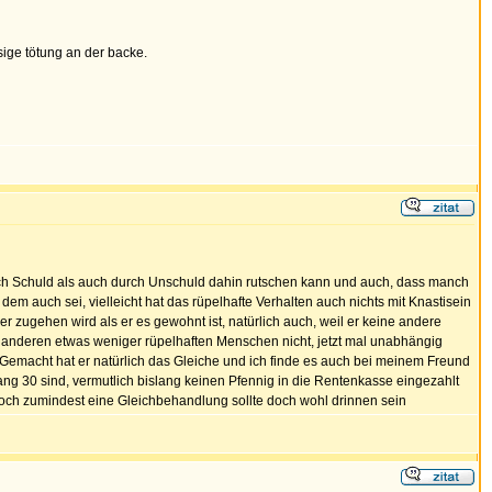
sige tötung an der backe.
durch Schuld als auch durch Unschuld dahin rutschen kann und auch, dass manch
em auch sei, vielleicht hat das rüpelhafte Verhalten auch nichts mit Knastisein
er zugehen wird als er es gewohnt ist, natürlich auch, weil er keine andere
 anderen etwas weniger rüpelhaften Menschen nicht, jetzt mal unabhängig
 Gemacht hat er natürlich das Gleiche und ich finde es auch bei meinem Freund
ang 30 sind, vermutlich bislang keinen Pfennig in die Rentenkasse eingezahlt
r doch zumindest eine Gleichbehandlung sollte doch wohl drinnen sein