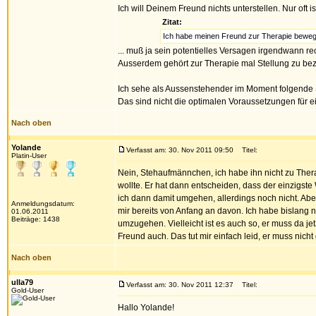
Ich will Deinem Freund nichts unterstellen. Nur oft
Zitat:
Ich habe meinen Freund zur Therapie bewegt, 
... muß ja sein potentielles Versagen irgendwann rec
Ausserdem gehört zur Therapie mal Stellung zu bezi
Ich sehe als Aussenstehender im Moment folgende Situ
Das sind nicht die optimalen Voraussetzungen für ei
Nach oben
Yolande
Verfasst am: 30. Nov 2011 09:50
Titel:
Platin-User
Nein, Stehaufmännchen, ich habe ihn nicht zu Therap
wollte. Er hat dann entscheiden, dass der einzigste
ich dann damit umgehen, allerdings noch nicht. Aber
Anmeldungsdatum:
mir bereits von Anfang an davon. Ich habe bislang ni
01.06.2011
Beiträge: 1438
umzugehen. Vielleicht ist es auch so, er muss da jet
Freund auch. Das tut mir einfach leid, er muss nic
Nach oben
ulla79
Verfasst am: 30. Nov 2011 12:37
Titel:
Gold-User
Hallo Yolande!