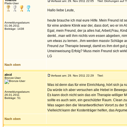
Yolande
Verfasst am: 29. Nov 2011 22:05
Titel: Drohungen auf T
Platin-User
Hallo liebe Leute,
heute brauche ich mal eure Hilfe. Mein Freund ist 
Anmeldungsdatum:
für eine andere Klinik war der, dass dort, wo er im
01.06.2011
Beiträge: 1438
Egal, mein Freund, der ja alles hat, Arbeit,Frau, Ki
denkt...man will ihm nichts vom essen abgeben, nim
um etwas zu lernen...ihm werden massiv Schläge ange
Freund zur Therapie bewegt, damit es ihm dort gut g
Umeinweisung Erfolg? Muss mein Freund sich wirkl
LG
Nach oben
abcd
Verfasst am: 29. Nov 2011 22:29
Titel:
Bronze-User
Was ist denn das für eine Einrichtung, hört sich ja
Da würde ich aber versuchen alle Hebel in Bewegu
Anmeldungsdatum:
Es kann doch nicht sein das ein Therapie-williger 
26.01.2011
Beiträge: 51
sollte es auch sein, ein geschützter Raum. Clean z
Was sagen den die Verantwortlichen Vorort zu der S
Vielleicht kann der Kostenträger helfen, das Argum
Nach oben