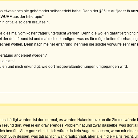
 so etwas noch nie gehört oder selber erlebt habe. Denn der §35 ist auf jeder th anzu
SWURF aus der htherapie".
icht alle so derb drauf sein.
te dies mal vom kostenträger untersucht werden. Denn die wollen garantiert nicht i
i der dein freund ist und mal dich erkundigen, was es für möglickeiten überhaupt gi
echen wollen. Denn nach meiner erfahrung, nehmen die solche vorwürfe sehr erns
htberatung angeleiert worden?
 seltsam!
rufen und mich erkundigt, wie dort mit gewaltandrohungen umgegangen wird.
beschädigt werden, ist dort normal, es werden Hakenkreuze an die Zimmerwände b
mein Freund dort, weil er ein gravierendes Problem hat und zwar dasselbe, was dort 
sich bemüht. Aber ganz ehrlich, ich würde da kein Auge zumachen, wenn mir einer 
h 50% dessen, was tatsächlich war, draufschlägt, aber allein die Hälfte reicht, u