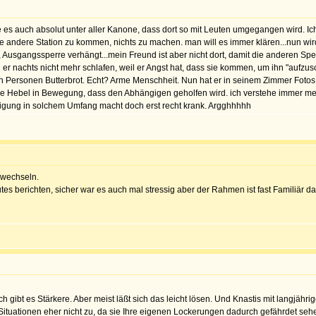
inde es auch absolut unter aller Kanone, dass dort so mit Leuten umgegangen wird. 
ine andere Station zu kommen, nichts zu machen. man will es immer klären...nun w
 Ausgangssperre verhängt...mein Freund ist aber nicht dort, damit die anderen Sp
er nachts nicht mehr schlafen, weil er Angst hat, dass sie kommen, um ihn "aufz
en Personen Butterbrot. Echt? Arme Menschheit. Nun hat er in seinem Zimmer Fotos
 alle Hebel in Bewegung, dass den Abhängigen geholfen wird. ich verstehe immer m
rigung in solchem Umfang macht doch erst recht krank. Argghhhhh
u wechseln.
gutes berichten, sicher war es auch mal stressig aber der Rahmen ist fast Familiä
h gibt es Stärkere. Aber meist läßt sich das leicht lösen. Und Knastis mit langjähr
Situationen eher nicht zu, da sie Ihre eigenen Lockerungen dadurch gefährdet seh