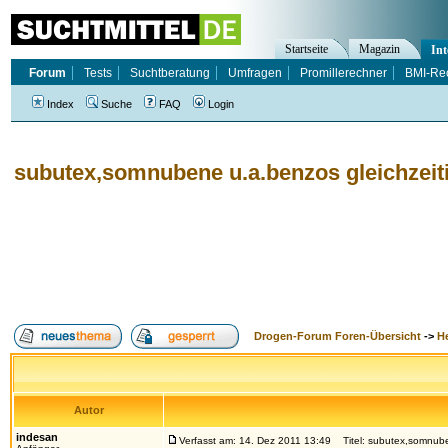
Startseite
Magazin
Int
Forum
Tests
Suchtberatung
Umfragen
Promillerechner
BMI-Re
Index
Suche
FAQ
Login
subutex,somnubene u.a.benzos gleichzeit
Drogen-Forum Foren-Übersicht
->
H
Autor
indesan
Verfasst am: 14. Dez 2011 13:49
Titel: subutex,somnube