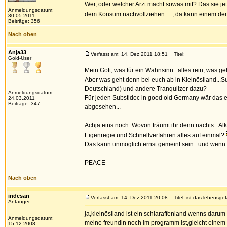
Wer, oder welcher Arzt macht sowas mit? Das sie je
Anmeldungsdatum:
dem Konsum nachvollziehen ... , da kann einem der 
30.05.2011
Beiträge: 356
Nach oben
Anja33
Verfasst am: 14. Dez 2011 18:51
Titel:
Gold-User
Mein Gott, was für ein Wahnsinn...alles rein, was g
Aber was geht denn bei euch ab in Kleinösiland...
Deutschland) und andere Tranqulizer dazu?
Anmeldungsdatum:
Für jeden Substidoc in good old Germany wär das e
24.03.2011
Beiträge: 347
abgesehen...
Achja eins noch: Wovon träumt ihr denn nachts...Al
Eigenregie und Schnellverfahren alles auf einmal?
Das kann unmöglich ernst gemeint sein...und wenn n
PEACE
Nach oben
indesan
Verfasst am: 14. Dez 2011 20:08
Titel: ist das lebensgef
Anfänger
ja,kleinösiland ist ein schlaraffenland wenns daru
Anmeldungsdatum:
meine freundin noch im programm ist,gleicht einem
15.12.2008