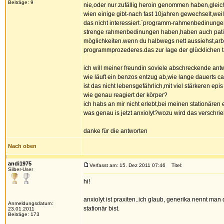
Beiträge: 9
nie,oder nur zufällig heroin genommen haben,gleic
wien einige gibt-nach fast 10jahren gewechselt,wei
das nicht interessiert.`programm-rahmenbedinungen´g
strenge rahmenbedinungen haben,haben auch patient
möglichkeiten.wenn du halbwegs nett aussiehst,arbei
programmprozederes.das zur lage der glücklichen t
ich will meiner freundin soviele abschreckende ant
wie läuft ein benzos entzug ab,wie lange dauerts ca
ist das nicht lebensgefährlich,mit viel stärkeren epis 
wie genau reagiert der körper?
ich habs an mir nicht erlebt,bei meinen stationäre
was genau is jetzt anxiolyt?wozu wird das verschri
danke für die antworten
Nach oben
andi1975
Verfasst am: 15. Dez 2011 07:46
Titel:
Silber-User
hi!
anxiolyt ist praxiten..ich glaub, generika nennt m
Anmeldungsdatum:
stationär bist.
23.01.2011
Beiträge: 173