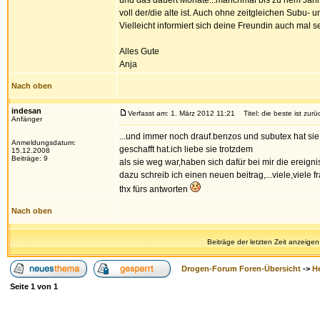
und das dauert Monate...manchmal bis zu nem Jahr 
voll der/die alte ist. Auch ohne zeitgleichen Subu- 
Vielleicht informiert sich deine Freundin auch mal s
Alles Gute
Anja
Nach oben
indesan
Verfasst am: 1. März 2012 11:21
Titel: die beste ist zurü
Anfänger
...und immer noch drauf.benzos und subutex hat sie r
Anmeldungsdatum:
geschafft hat.ich liebe sie trotzdem
15.12.2008
Beiträge: 9
als sie weg war,haben sich dafür bei mir die ereig
dazu schreib ich einen neuen beitrag,...viele,viele f
thx fürs antworten
Nach oben
Beiträge der letzten Zeit anzeigen
Drogen-Forum Foren-Übersicht
->
H
Seite
1
von
1