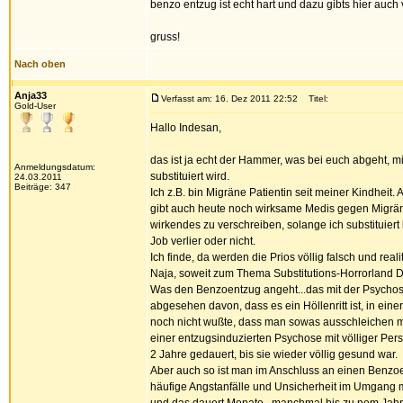
benzo entzug ist echt hart und dazu gibts hier auch
gruss!
Nach oben
Anja33
Verfasst am: 16. Dez 2011 22:52
Titel:
Gold-User
Hallo Indesan,
das ist ja echt der Hammer, was bei euch abgeht, mi
Anmeldungsdatum:
substituiert wird.
24.03.2011
Beiträge: 347
Ich z.B. bin Migräne Patientin seit meiner Kindheit.
gibt auch heute noch wirksame Medis gegen Migräne,
wirkendes zu verschreiben, solange ich substituiert
Job verlier oder nicht.
Ich finde, da werden die Prios völlig falsch und reali
Naja, soweit zum Thema Substitutions-Horrorland 
Was den Benzoentzug angeht...das mit der Psychose
abgesehen davon, dass es ein Höllenritt ist, in ei
noch nicht wußte, dass man sowas ausschleichen m
einer entzugsinduzierten Psychose mit völliger Pe
2 Jahre gedauert, bis sie wieder völlig gesund war.
Aber auch so ist man im Anschluss an einen Benzoen
häufige Angstanfälle und Unsicherheit im Umgang mit