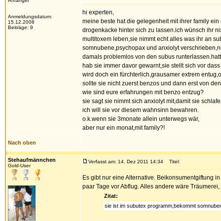
Anfänger
hi experten,
Anmeldungsdatum:
meine beste hat die gelegenheit mit ihrer family ei
15.12.2008
Beiträge: 9
drogenkacke hinter sich zu lassen.ich wünsch ihr ni
multitoxem leben,sie nimmt echt alles was ihr an s
somnubene,psychopax und anxiolyt verschrieben,nimm
damals problemlos von den subus runterlassen.hatte
hab sie immer davor gewarnt,sie stellt sich vor das
wird doch ein fürchterlich,grausamer extrem entug,o
sollte sie nicht zuerst benzos und dann erst von de
wie sind eure erfahrungen mit benzo entzug?
sie sagt sie nimmt sich anxiolyt mit,damit sie schla
ich will sie vor diesem wahnsinn bewahren.
o.k.wenn sie 3monate allein unterwegs wär,
aber nur ein monat,mit family?!
Nach oben
Stehaufmännchen
Verfasst am: 14. Dez 2011 14:34
Titel:
Gold-User
Es gibt nur eine Alternative. Beikonsumentgiftung i
paar Tage vor Abflug. Alles andere wäre Träumerei,
Zitat:
sie ist im subutex programm,bekommt somnubene,