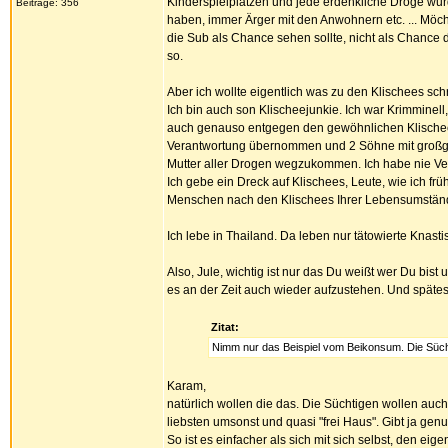
Kinderspielplätzen und jede erdenkliche Droge wurd
Beiträge: 356
haben, immer Ärger mit den Anwohnern etc. ... Möch
die Sub als Chance sehen sollte, nicht als Chanc
so.
Aber ich wollte eigentlich was zu den Klischees sch
Ich bin auch son Klischeejunkie. Ich war Krimminel
auch genauso entgegen den gewöhnlichen Klischee
Verantwortung übernommen und 2 Söhne mit großgezo
Mutter aller Drogen wegzukommen. Ich habe nie V
Ich gebe ein Dreck auf Klischees, Leute, wie ich fr
Menschen nach den Klischees Ihrer Lebensumstände
Ich lebe in Thailand. Da leben nur tätowierte Knasti
Also, Jule, wichtig ist nur das Du weißt wer Du bist 
es an der Zeit auch wieder aufzustehen. Und späte
Zitat:
Nimm nur das Beispiel vom Beikonsum. Die Süchti
Karam,
natürlich wollen die das. Die Süchtigen wollen au
liebsten umsonst und quasi "frei Haus". Gibt ja ge
So ist es einfacher als sich mit sich selbst, den e