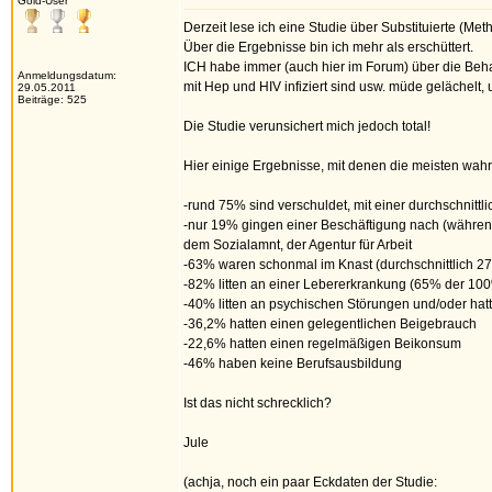
Gold-User
Derzeit lese ich eine Studie über Substituierte (
Über die Ergebnisse bin ich mehr als erschüttert.
ICH habe immer (auch hier im Forum) über die Beha
Anmeldungsdatum:
mit Hep und HIV infiziert sind usw. müde gelächelt
29.05.2011
Beiträge: 525
Die Studie verunsichert mich jedoch total!
Hier einige Ergebnisse, mit denen die meisten wahr
-rund 75% sind verschuldet, mit einer durchschnit
-nur 19% gingen einer Beschäftigung nach (währen
dem Sozialamnt, der Agentur für Arbeit
-63% waren schonmal im Knast (durchschnittlich 2
-82% litten an einer Lebererkrankung (65% der 100% 
-40% litten an psychischen Störungen und/oder hat
-36,2% hatten einen gelegentlichen Beigebrauch
-22,6% hatten einen regelmäßigen Beikonsum
-46% haben keine Berufsausbildung
Ist das nicht schrecklich?
Jule
(achja, noch ein paar Eckdaten der Studie: