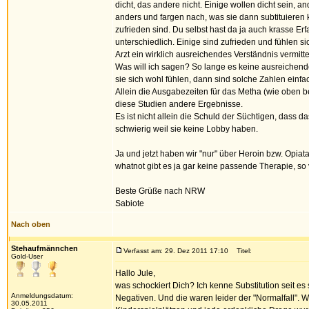
dicht, das andere nicht. Einige wollen dicht sein, 
anders und fargen nach, was sie dann subtituieren k
zufrieden sind. Du selbst hast da ja auch krasse Erf
unterschiedlich. Einige sind zufrieden und fühlen si
Arzt ein wirklich ausreichendes Verständnis vermittelt
Was will ich sagen? So lange es keine ausreichende
sie sich wohl fühlen, dann sind solche Zahlen einfac
Allein die Ausgabezeiten für das Metha (wie oben 
diese Studien andere Ergebnisse.
Es ist nicht allein die Schuld der Süchtigen, dass 
schwierig weil sie keine Lobby haben.
Ja und jetzt haben wir "nur" über Heroin bzw. Opia
whatnot gibt es ja gar keine passende Therapie, so v
Beste Grüße nach NRW
Sabiote
Nach oben
Stehaufmännchen
Verfasst am: 29. Dez 2011 17:10
Titel:
Gold-User
Hallo Jule,
was schockiert Dich? Ich kenne Substitution seit es
Anmeldungsdatum:
Negativen. Und die waren leider der "Normalfall"
30.05.2011