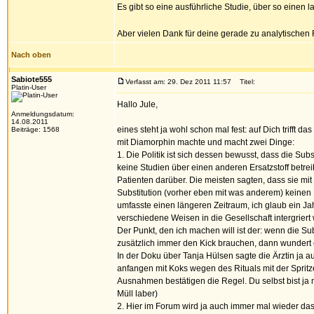
Es gibt so eine ausführliche Studie, über so einen
Aber vielen Dank für deine gerade zu analytischen 
Nach oben
Sabiote555
Verfasst am: 29. Dez 2011 11:57
Titel:
Platin-User
Hallo Jule,
Anmeldungsdatum:
14.08.2011
eines steht ja wohl schon mal fest: auf Dich trifft d
Beiträge: 1568
mit Diamorphin machte und macht zwei Dinge:
1. Die Politik ist sich dessen bewusst, dass die S
keine Studien über einen anderen Ersatzstoff betrei
Patienten darüber. Die meisten sagten, dass sie m
Substitution (vorher eben mit was anderem) keinen 
umfasste einen längeren Zeitraum, ich glaub ein Jahr
verschiedene Weisen in die Gesellschaft intergriert
Der Punkt, den ich machen will ist der: wenn die Su
zusätzlich immer den Kick brauchen, dann wundert e
In der Doku über Tanja Hülsen sagte die Ärztin ja 
anfangen mit Koks wegen des Rituals mit der Spritz
Ausnahmen bestätigen die Regel. Du selbst bist ja 
Müll laber)
2. Hier im Forum wird ja auch immer mal wieder da