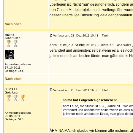
überlegen ist. Nicht "nur" gesundheitlich, sondern 
den 7 alten Modellprojekten, die weitergeführt wu
dessen überfällige Umsetzung viele der genannten 
Nach oben
naima
Verfasst am: 28. Dez 2011 10:43
Titel:
Silber-User
ähm Leute, die Studie ist 16 (!) Jahre alt... wie wä
verändert und ansonsten: selbst wenn es alles noch s
ja immer noch am besten fände, man gäbe direkt He
Anmeldungsdatum:
17.10.2011
Beiträge: 154
Nach oben
JuleXXX
Verfasst am: 28. Dez 2011 16:06
Titel:
Gold-User
naima hat Folgendes geschrieben:
ähm Leute, die Studie ist 16 (!) Jahre alt... wie
verändert und ansonsten: selbst wenn es alles noc
Anmeldungsdatum:
ja immer noch am besten fände, man gäbe direkt
29.05.2011
Beiträge: 525
ÄHM NAIMA, ich glaube wir können alle rechnen, a