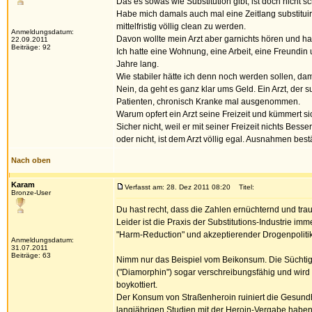
Das es sowas wie Substitution gibt, ist doch nicht s
Habe mich damals auch mal eine Zeitlang substitu
mittelfristig völlig clean zu werden.
Anmeldungsdatum:
Davon wollte mein Arzt aber garnichts hören und ha
22.09.2011
Beiträge: 92
Ich hatte eine Wohnung, eine Arbeit, eine Freundi
Jahre lang.
Wie stabiler hätte ich denn noch werden sollen, dam
Nein, da geht es ganz klar ums Geld. Ein Arzt, der 
Patienten, chronisch Kranke mal ausgenommen.
Warum opfert ein Arzt seine Freizeit und kümmert
Sicher nicht, weil er mit seiner Freizeit nichts Bess
oder nicht, ist dem Arzt völlig egal. Ausnahmen bes
Nach oben
Karam
Verfasst am: 28. Dez 2011 08:20
Titel:
Bronze-User
Du hast recht, dass die Zahlen ernüchternd und trau
Leider ist die Praxis der Substitutions-Industrie i
"Harm-Reduction" und akzeptierender Drogenpolitik
Anmeldungsdatum:
31.07.2011
Beiträge: 63
Nimm nur das Beispiel vom Beikonsum. Die Süchtige
("Diamorphin") sogar verschreibungsfähig und wir
boykottiert.
Der Konsum von Straßenheroin ruiniert die Gesundhei
langjährigen Studien mit der Heroin-Vergabe haben