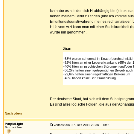
Ich habe es seit dem ich H-abhängig bin ( direkt na
neben meinem Beruf zu finden (und ich komme aus e
Entgiftungstourist(während meines rechtsmäßigen U
Hilfe vom Arzt kann man mit einer Suchtkrankheit (b
wurde mir genommen.
Zitat:
-63% waren schonmal im Knast (durchschnittlic
-82% litten an einer Lebererkrankung (65% der 10
-40% litten an psychischen Störungen und/oder 
-36,2% hatten einen gelegentlichen Beigebrauch
-22,6% hatten einen regelmäßigen Beikonsum
-46% haben keine Berufsausbildung
Der deutsche Staat, hat sich mit dem Substiprogramm
Es sind alles logische Folgen, die aus der Abhängigk
Nach oben
PurpleLight
Verfasst am: 27. Dez 2011 23:36
Titel:
Bronze-User