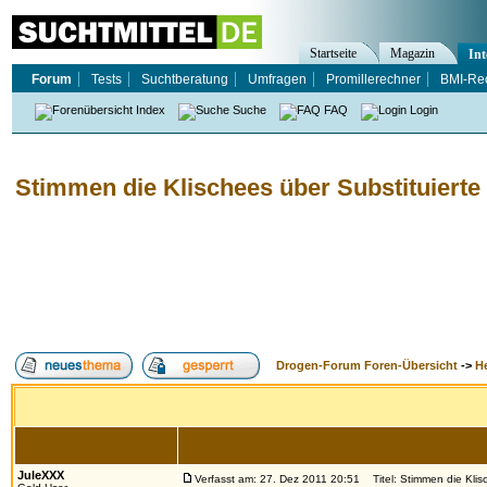
Startseite
Magazin
Int
Forum
Tests
Suchtberatung
Umfragen
Promillerechner
BMI-Re
Index
Suche
FAQ
Login
Stimmen die Klischees über Substituierte
Drogen-Forum Foren-Übersicht
->
H
Autor
JuleXXX
Verfasst am: 27. Dez 2011 20:51
Titel: Stimmen die Klis