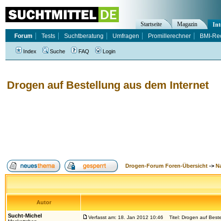
Startseite
Magazin
Int
Forum
Tests
Suchtberatung
Umfragen
Promillerechner
BMI-Re
Index
Suche
FAQ
Login
Drogen auf Bestellung aus dem Internet
Drogen-Forum Foren-Übersicht
->
N
Autor
Sucht-Michel
Verfasst am: 18. Jan 2012 10:46
Titel: Drogen auf Beste