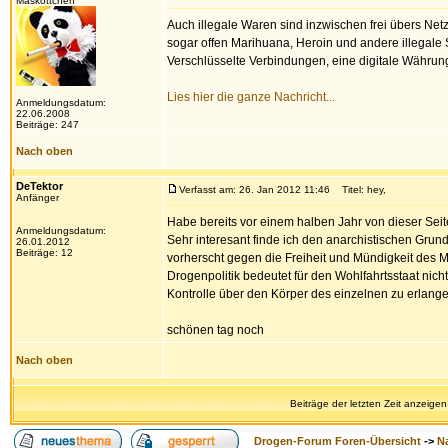
Maskottchen
Auch illegale Waren sind inzwischen frei übers Net
sogar offen Marihuana, Heroin und andere illegal
Verschlüsselte Verbindungen, eine digitale Währun
Lies hier die ganze Nachricht...
Anmeldungsdatum:
22.06.2008
Beiträge: 247
Nach oben
DeTektor
Verfasst am: 26. Jan 2012 11:46
Titel: hey,
Anfänger
Habe bereits vor einem halben Jahr von dieser Seit
Anmeldungsdatum:
Sehr interesant finde ich den anarchistischen Gru
26.01.2012
Beiträge: 12
vorherscht gegen die Freiheit und Mündigkeit des M
Drogenpolitik bedeutet für den Wohlfahrtsstaat ni
Kontrolle über den Körper des einzelnen zu erlange
schönen tag noch
Nach oben
Beiträge der letzten Zeit anzeigen
Drogen-Forum Foren-Übersicht
->
N