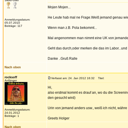
Silber-User
Mojen Mojen...
He Leute hab mal ne Frage.Weiß jemand genau wie 
Anmeldungsdatum:
05.07.2010
Beiträge: 117
Wenn man z.B. Pola bekommt...
Mal angenommen man nimmt eine UK von jemanden d
Geht das durch,oder merken die das im Labor...und
Danke ..Gruß Ralle
Nach oben
rocksoff
Verfasst am: 24. Jan 2012 16:32
Titel:
Anfänger
Hi,
also erstmal kommt es drauf an, wo du die Screenin
den gesucht wird)
Urin von jemand anders usw., weiß ich nicht, währe i
Anmeldungsdatum:
24.01.2012
Beiträge: 1
Greets Holger
Nach oben