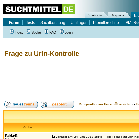
Startseite
Magazin
Int
Forum
Tests
Suchtberatung
Umfragen
Promillerechner
BMI-Re
Index
Suche
FAQ
Login
Frage zu Urin-Kontrolle
Drogen-Forum Foren-Übersicht
->
F
Autor
RaMa41
Verfasst am: 24. Jan 2012 15:45
Titel: Frage zu Urin-Kon