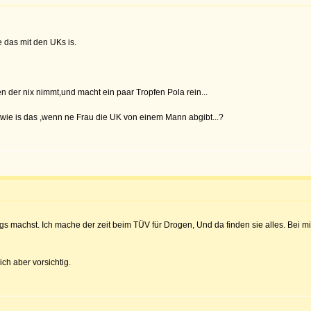
das mit den UKs is.
er nix nimmt,und macht ein paar Tropfen Pola rein...
 wie is das ,wenn ne Frau die UK von einem Mann abgibt...?
gs machst. Ich mache der zeit beim TÜV für Drogen, Und da finden sie alles. Bei 
ch aber vorsichtig.