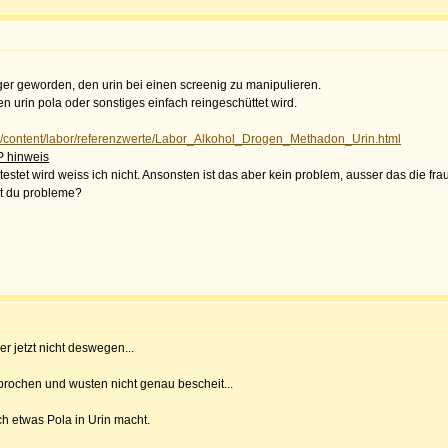
riger geworden, den urin bei einen screenig zu manipulieren.
n urin pola oder sonstiges einfach reingeschüttet wird.
ic/content/labor/referenzwerte/Labor_Alkohol_Drogen_Methadon_Urin.html
P hinweis
estet wird weiss ich nicht. Ansonsten ist das aber kein problem, ausser das die fra
st du probleme?
r jetzt nicht deswegen...
sprochen und wusten nicht genau bescheit...
h etwas Pola in Urin macht.