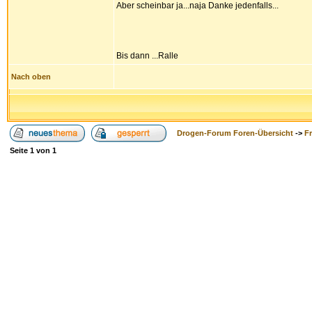
Aber scheinbar ja...naja Danke jedenfalls...
Bis dann ...Ralle
Nach oben
Drogen-Forum Foren-Übersicht
->
F
Seite
1
von
1