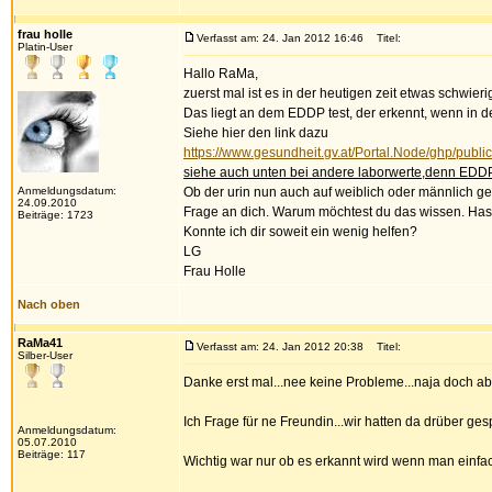
frau holle
Verfasst am: 24. Jan 2012 16:46
Titel:
Platin-User
Hallo RaMa,
zuerst mal ist es in der heutigen zeit etwas schwie
Das liegt an dem EDDP test, der erkennt, wenn in de
Siehe hier den link dazu
https://www.gesundheit.gv.at/Portal.Node/ghp/publ
siehe auch unten bei andere laborwerte,denn EDD
Anmeldungsdatum:
Ob der urin nun auch auf weiblich oder männlich get
24.09.2010
Frage an dich. Warum möchtest du das wissen. Ha
Beiträge: 1723
Konnte ich dir soweit ein wenig helfen?
LG
Frau Holle
Nach oben
RaMa41
Verfasst am: 24. Jan 2012 20:38
Titel:
Silber-User
Danke erst mal...nee keine Probleme...naja doch abe
Ich Frage für ne Freundin...wir hatten da drüber ge
Anmeldungsdatum:
05.07.2010
Beiträge: 117
Wichtig war nur ob es erkannt wird wenn man einfac