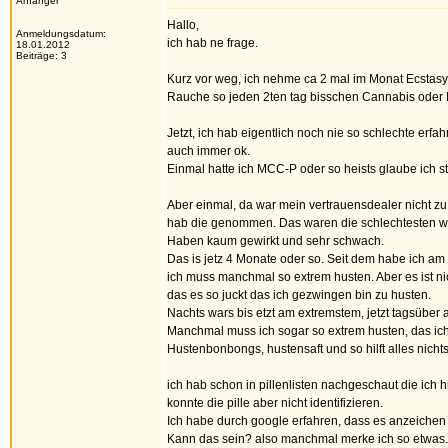
Anfänger
Hallo,
Anmeldungsdatum:
ich hab ne frage.
18.01.2012
Beiträge: 3
Kurz vor weg, ich nehme ca 2 mal im Monat Ecstas
Rauche so jeden 2ten tag bisschen Cannabis oder 
Jetzt, ich hab eigentlich noch nie so schlechte erf
auch immer ok.
Einmal hatte ich MCC-P oder so heists glaube ich 
Aber einmal, da war mein vertrauensdealer nicht zu 
hab die genommen. Das waren die schlechtesten wo 
Haben kaum gewirkt und sehr schwach.
Das is jetz 4 Monate oder so. Seit dem habe ich am
ich muss manchmal so extrem husten. Aber es ist nic
das es so juckt das ich gezwingen bin zu husten.
Nachts wars bis etzt am extremstem, jetzt tagsüber 
Manchmal muss ich sogar so extrem husten, das i
Hustenbonbongs, hustensaft und so hilft alles nichts
ich hab schon in pillenlisten nachgeschaut die ich 
konnte die pille aber nicht identifizieren.
Ich habe durch google erfahren, dass es anzeichen 
Kann das sein? also manchmal merke ich so etwas. 