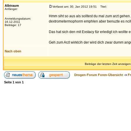
Albtraum
Verfasst am: 30. Jan 2012 19:51
Titel:
Anfänger
Hmm siht so aus als solltest du mal zum arzt gehen.
Anmeldungsdatum:
dextrometermophorm emphlen aber benuzte es ncih
16.12.2011
Beiträge: 17
Das hat sich den mit Exstacy für erledigt ich wollte 
Geh zum Arzt wirklcih der wird dich zwar dumm an
Nach oben
Beiträge der letzten Zeit anzeigen
Drogen-Forum Foren-Übersicht
->
F
Seite
1
von
1