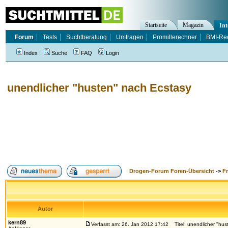
Startseite
Magazin
Int
Forum
Tests
Suchtberatung
Umfragen
Promillerechner
BMI-Re
Index
Suche
FAQ
Login
unendlicher "husten" nach Ecstasy
Drogen-Forum Foren-Übersicht
->
F
Autor
kern89
Verfasst am: 26. Jan 2012 17:42
Titel: unendlicher "hus