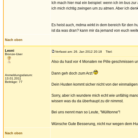
Ich mach hier mal ein beispiel: wenn ich im bus zur
ich mich richtig zwingen um zu atmen. Aber ich denk
Es heist auch, mdma wirkt in dem bereich für den hu
ist da was dran? kann mir da jemand von euch wei
Nach oben
Leoni
Verfasst am: 26. Jan 2012 20:18
Titel:
Bronze-User
Also du hast vor 4 Monaten ne Pille geschmissen u
Dann geh doch zum Arzt
Anmeldungsdatum:
13.01.2011
Beiträge: 77
Dein Husten kommt sicher nicht von der einmaligen
Sorry, aber ich wundere mich echt wie unfähig manc
wissen was du da überhaupt zu dir nimmst.
Bei uns nennt man so Leute, "Mülltonne"!
Wünsche Gute Besserung, nicht nur wegen dem Hu
Nach oben