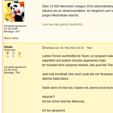
Maskottchen
Über 15.000 Menschen erlagen 2010 alkoholbeding
Alkohol als an Verkehrsunfällen. Im Vergleich zum V
junger Alkoholtoter wächst.
Lies hier die ganze Nachricht...
Anmeldungsdatum:
22.06.2008
Beiträge: 247
Nach oben
Obelix
Verfasst am: 10. Feb 2012 22:14
Titel:
Gold-User
Liebes Forum.suchtmittel.de Team..so langsam habe
eigentlich auf andere Gründe abgesehen habt.
Ihr müsstet doch langsma merken, das auuf die Theme
Anmeldungsdatum:
18.06.2011
Beiträge: 784
Jetzt mal ernsthaft; Hier sind Leute die mit "krasse
übliche tralla leben.
Seidn dem ich hier bin, haben evt, wenns hoch kom
Absicht?!
Ich bin schon fast der Meinung...
Ich bin gespannt