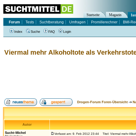
Startseite
Magazin
Int
Forum
Tests
Suchtberatung
Umfragen
Promillerechner
BMI-Re
Index
Suche
FAQ
Login
Viermal mehr Alkoholtote als Verkehrstot
Drogen-Forum Foren-Übersicht
->
N
Autor
Sucht-Michel
Verfasst am: 9. Feb 2012 23:44
Titel: Viermal mehr Alkoh