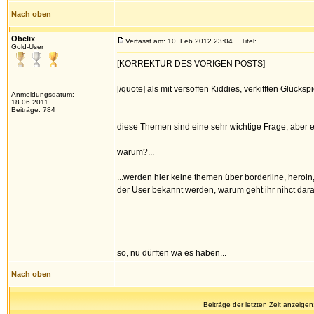
Nach oben
Obelix
Verfasst am: 10. Feb 2012 23:04
Titel:
Gold-User
[KORREKTUR DES VORIGEN POSTS]
[/quote] als mit versoffen Kiddies, verkifften Glücksp
Anmeldungsdatum:
18.06.2011
Beiträge: 784
diese Themen sind eine sehr wichtige Frage, aber es
warum?...
...werden hier keine themen über borderline, hero
der User bekannt werden, warum geht ihr nihct dara
so, nu dürften wa es haben...
Nach oben
Beiträge der letzten Zeit anzeigen