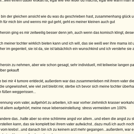
ll...weil einem dauer eiskalt ist, egal wie viel feuer du machst, egal wie warm man
h bin der gleichen ansicht wie du was du geschrieben hast, zusammenhang glück und
lich für mich bin und wenns mir gut geht, geht es meiner kleinen auch gut
it heroin ging es mir zeitweilig besser denn jeh, auch wenn das komisch klingt, desw
ich meiner tochter wirklich bieten kann und ich will, das sie weiß wer ihre mama ist
her im gegenteil, sie ist da, sie ist tatsächlich ein wunschkind und ich verstehe sie
heroin zu nehmen, aber wie schon gesagt, sehr individuell, mit teilweise langen pau
lber gekauft
ie bei mir 4 tumore entdeckt, außerdem war das zusammenleben mit ihrem vater die 
ie ungewissheit, wie viel zeit bleibt mir, sterbe ich bevor sich meine tochter übe
n füßen weggerissen...
nung vom vater, aufgehört zu arbeiten, ich war vorher ziehmlich krasser workaholi
 mit allem aufgehört, meine neue lebenseinstellung: stress vermeiden um 100%
r andere das...hatte aber so eine schlimme angst vor allem...und eben die angst zu 
t vorstellen kann, das sie komplett bei ihrem vater aufwächst...dazu muß ich auch no
 vom krebs!...und danach bin ich zu keinem arzt mehr gegangen...außerdem, war es zu