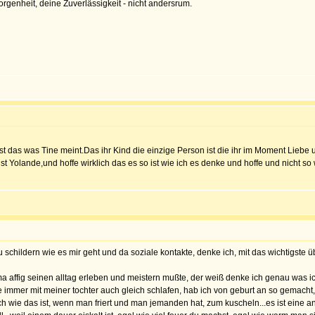
genheit, deine Zuverlässigkeit - nicht andersrum.
t das was Tine meint.Das ihr Kind die einzige Person ist die ihr im Moment Liebe 
 Yolande,und hoffe wirklich das es so ist wie ich es denke und hoffe und nicht so 
schildern wie es mir geht und da soziale kontakte, denke ich, mit das wichtigste über
ma affig seinen alltag erleben und meistern mußte, der weiß denke ich genau was 
e immer mit meiner tochter auch gleich schlafen, hab ich von geburt an so gemacht, 
och wie das ist, wenn man friert und man jemanden hat, zum kuscheln...es ist eine a