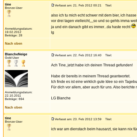
tine
Verfasst am: 21. Feb 2012 00:21
Titel:
Bronze-User
also ich tu mich echt schwer mit dem bier, ich hass
vor drei tagen vielleicht,,,,so und so gehts imma wei
ja und ein danach gibt es immer...da haste recht
Anmeldungsdatum:
19.02.2012
lg
Beiträge: 28
Nach oben
BlancheNeige
Verfasst am: 22. Feb 2012 16:40
Titel:
Gold-User
Ach Tine, jetzt habe ich deinen Thread gefunden!
Habe dir bereits in meinem Thread geantwortet.
Ich finde es ist eine wirklich gute Idee so ein Tageb
Für dich vor allem, aber auch für uns. Also berichte 
Anmeldungsdatum:
22.10.2011
LG Blanche
Beiträge: 694
Nach oben
tine
Verfasst am: 23. Feb 2012 13:59
Titel:
Bronze-User
ich war am dienstach beim hausarzt, sie kann nix fü