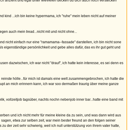
 sich anzieht und egal unter wievielen decken du dich auch noch verstecken
 kind ...ich bin keine hypermama, ich "ruhe" mein leben nicht auf meiner
egen auch mein tread...nicht mit und nicht ohne...
 und nicht einfach nur eine "ramamama--fassade" darstellen, ich bin nicht sone
 als eigenständige persönlichkeit und gebe alles dafür, das es ihr gut geht und
sen dazwischen, ich war nicht "drauf", ich hatte kein interesse, es sei denn es
reinste hölle...für mich ist damals eine welt zusammengebrochen, ich hatte die
rhaupt an mich erinnern kann, ich war soo dermaßen traurig über meine ganze
k, vollzeitjob tagsüber, nachts nochn nebenjob inner bar...hatte eine band mit
sterben und ich nicht mehr für meine kleine da zu sein, und was dann wird aus
ch sagen, etwa zur selben zeit, war mein bester freund an den folgen seiner
 der zeit sehr schwierig, weil ich null unterstützung von ihrem vater hatte,