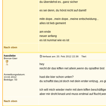
du überstehst es...ganz sicher
es sei denn, du hörst nicht auf damit!
mitn dope...mein dope...meine entscheidung...
alles ist lieb gemeint
am ende
neuer anfang
es ist nunmal wie es ist
Nach oben
hassliebe
Verfasst am: 20. Feb 2012 22:36
Titel:
Bronze-User
hey
reicht dir das kiffen net allein,wenn du opiatfrei bist
Anmeldungsdatum:
hast die bier schon unten?
13.02.2012
Beiträge: 53
du schaffst das,ist doch net dein erster entzug...es 
ich will mich wieder mehr mit dem kiffen beschäftige
aber mir droht knast und muss erstmal auf flucht,w
Nach oben