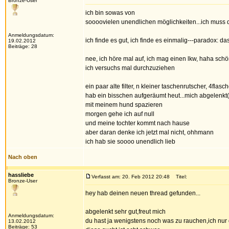
Bronze-User
ich bin sowas von
soooovielen unendlichen möglichkeiten...ich muss di
Anmeldungsdatum:
ich finde es gut, ich finde es einmalig---paradox: 
19.02.2012
Beiträge: 28
nee, ich höre mal auf, ich mag einen lkw, haha sch
ich versuchs mal durchzuziehen
ein paar alte filter, n kleiner taschenrutscher, 4flasc
hab ein bisschen aufgeräumt heut...mich abgelenk
mit meinem hund spazieren
morgen gehe ich auf null
und meine tochter kommt nach hause
aber daran denke ich jetzt mal nicht, ohhmann
ich hab sie soooo unendlich lieb
Nach oben
hassliebe
Verfasst am: 20. Feb 2012 20:48
Titel:
Bronze-User
hey hab deinen neuen thread gefunden...
abgelenkt sehr gut,freut mich
Anmeldungsdatum:
du hast ja wenigstens noch was zu rauchen,ich nu
13.02.2012
Beiträge: 53