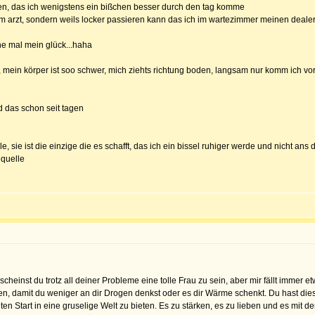
haben, das ich wenigstens ein bißchen besser durch den tag komme
 arzt, sondern weils locker passieren kann das ich im wartezimmer meinen dealer 
che mal mein glück...haha
7, mein körper ist soo schwer, mich ziehts richtung boden, langsam nur komm ich v
d das schon seit tagen
le, sie ist die einzige die es schafft, das ich ein bissel ruhiger werde und nicht a
equelle
cheinst du trotz all deiner Probleme eine tolle Frau zu sein, aber mir fällt immer et
mmen, damit du weniger an dir Drogen denkst oder es dir Wärme schenkt. Du hast di
n Start in eine gruselige Welt zu bieten. Es zu stärken, es zu lieben und es mit d