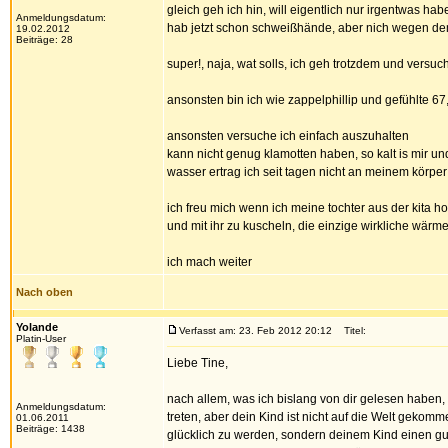
gleich geh ich hin, will eigentlich nur irgentwas 
Anmeldungsdatum:
hab jetzt schon schweißhände, aber nich wegen dem
19.02.2012
Beiträge: 28
super!, naja, wat solls, ich geh trotzdem und versu
ansonsten bin ich wie zappelphillip und gefühlte 6
ansonsten versuche ich einfach auszuhalten
kann nicht genug klamotten haben, so kalt is mir un
wasser ertrag ich seit tagen nicht an meinem körper
ich freu mich wenn ich meine tochter aus der kita ho
und mit ihr zu kuscheln, die einzige wirkliche wärm
ich mach weiter
Nach oben
Yolande
Verfasst am: 23. Feb 2012 20:12
Titel:
Platin-User
Liebe Tine,
nach allem, was ich bislang von dir gelesen haben, s
Anmeldungsdatum:
treten, aber dein Kind ist nicht auf die Welt geko
01.06.2011
Beiträge: 1438
glücklich zu werden, sondern deinem Kind einen gute