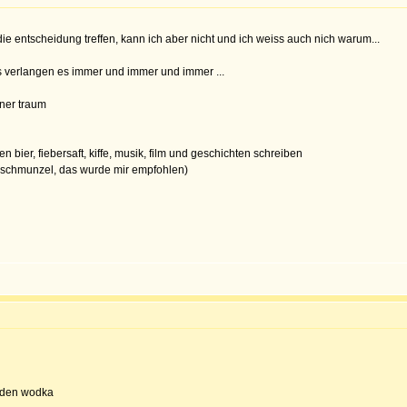
e entscheidung treffen, kann ich aber nicht und ich weiss auch nich warum...
das verlangen es immer und immer und immer ...
öner traum
hen bier, fiebersaft, kiffe, musik, film und geschichten schreiben
t(schmunzel, das wurde mir empfohlen)
r den wodka