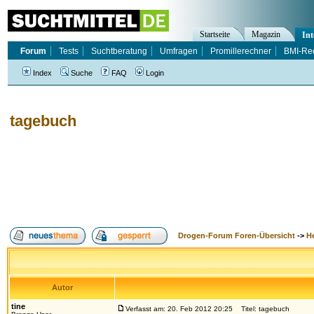
Startseite
Magazin
Int
Forum
Tests
Suchtberatung
Umfragen
Promillerechner
BMI-Re
Index
Suche
FAQ
Login
tagebuch
Drogen-Forum Foren-Übersicht
->
H
Autor
tine
Verfasst am: 20. Feb 2012 20:25
Titel: tagebuch