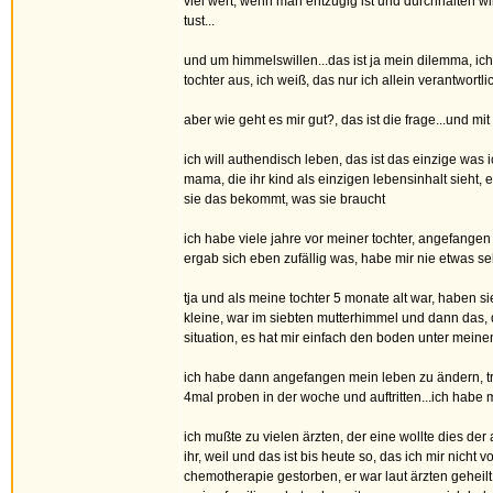
viel wert, wenn man entzügig ist und durchhalten wi
tust...
und um himmelswillen...das ist ja mein dilemma, ic
tochter aus, ich weiß, das nur ich allein verantwort
aber wie geht es mir gut?, das ist die frage...und m
ich will authendisch leben, das ist das einzige was 
mama, die ihr kind als einzigen lebensinhalt sieht, e
sie das bekommt, was sie braucht
ich habe viele jahre vor meiner tochter, angefangen 
ergab sich eben zufällig was, habe mir nie etwas se
tja und als meine tochter 5 monate alt war, haben s
kleine, war im siebten mutterhimmel und dann das, d
situation, es hat mir einfach den boden unter meine
ich habe dann angefangen mein leben zu ändern, tren
4mal proben in der woche und auftritten...ich habe
ich mußte zu vielen ärzten, der eine wollte dies de
ihr, weil und das ist bis heute so, das ich mir nich
chemotherapie gestorben, er war laut ärzten geheilt