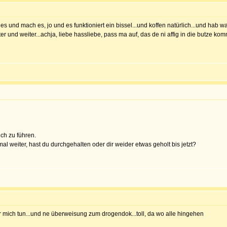
e es und mach es, jo und es funktioniert ein bissel...und koffen natürlich...und ha
ter und weiter...achja, liebe hassliebe, pass ma auf, das de ni affig in die butze k
uch zu führen.
mal weiter, hast du durchgehalten oder dir weider etwas geholt bis jetzt?
r mich tun...und ne überweisung zum drogendok...toll, da wo alle hingehen