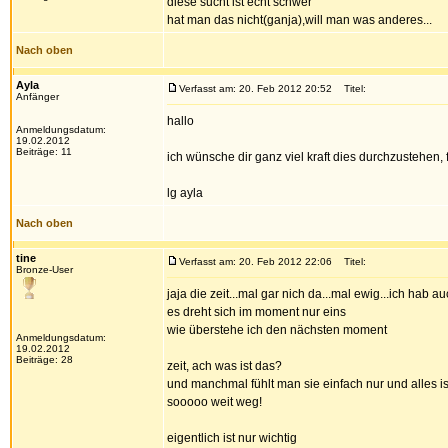
diese sucht ist echt schwer
hat man das nicht(ganja),will man was anderes...
Nach oben
Ayla
Verfasst am: 20. Feb 2012 20:52
Titel:
Anfänger
hallo
Anmeldungsdatum:
19.02.2012
Beiträge: 11
ich wünsche dir ganz viel kraft dies durchzustehen, f
lg ayla
Nach oben
tine
Verfasst am: 20. Feb 2012 22:06
Titel:
Bronze-User
jaja die zeit...mal gar nich da...mal ewig...ich hab
es dreht sich im moment nur eins
wie überstehe ich den nächsten moment
Anmeldungsdatum:
19.02.2012
Beiträge: 28
zeit, ach was ist das?
und manchmal fühlt man sie einfach nur und alles is
sooooo weit weg!
eigentlich ist nur wichtig