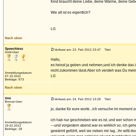
Kind braucht deine Liebe, deine Wärme, deine Gebor
Wie alt ist es eigentlich?
LG
Nach oben
Speechless
Verfasst am: 23. Feb 2012 23:47
Titel:
Gold-User
Hallo,
es heisst ja geben und nehmen,und ich denke das is
nicht zukommen lässt.Aber ich versteh was Du meinst
Anmeldungsdatum:
LG
07.10.2011
Beiträge: 673
Nach oben
tine
Verfasst am: 24. Feb 2012 13:28
Titel:
Bronze-User
jo, danke für eure worte...ich versuche im moment zu 
ich hab nur geschrieben wie es ist, und wer schon 
Anmeldungsdatum:
---und vorgestern abend war es wirklich so, ich geh
19.02.2012
Beiträge: 28
gewärmt gefühlt, weil sie neben mir lag...ihr wißt d