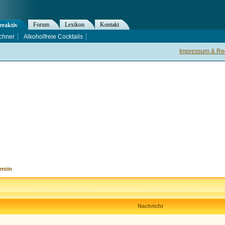
Forum
Lexikon
Kontakt
eraktiv
chner
Alkoholfreie Cocktails
Impressum & Rec
eroin
Nachricht