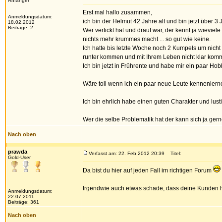
Anfänger
Erst mal hallo zusammen,
Anmeldungsdatum:
ich bin der Helmut 42 Jahre alt und bin jetzt über 3
18.02.2012
Beiträge: 2
Wer vertickt hat und drauf war, der kennt ja wievi
nichts mehr krummes macht ... so gut wie keine.
Ich hatte bis letzte Woche noch 2 Kumpels um nicht
runter kommen und mit Ihrem Leben nicht klar kom
Ich bin jetzt in Frührente und habe mir ein paar Ho
Wäre toll wenn ich ein paar neue Leute kennenler
Ich bin ehrlich habe einen guten Charakter und lusti
Wer die selbe Problematik hat der kann sich ja ger
Nach oben
prawda
Verfasst am: 22. Feb 2012 20:39
Titel:
Gold-User
Da bist du hier auf jeden Fall im richtigen Forum
Irgendwie auch etwas schade, dass deine Kunden he
Anmeldungsdatum:
22.07.2011
Beiträge: 361
Nach oben