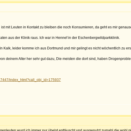
 ist mit Leuten in Kontakt zu bleiben die noch Konsumieren, da geht es mir genaus
ten aus der Klinik raus. Ich war in Hennef in der Eschenbergwildparkklinik.
ln Kalk, leider komme ich aus Dortmund und mir gelingt es nicht wöchentlich zu er
ch von deinem Alter her sehr gut dazu, Die meisten die dort sind, haben Drogenpr
7/e7447/index_html?call_obj_id=175937
rogenleuten wurd ich immer nur übelst enttäuscht und ausgenutzt,zumahl die wohl