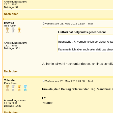
Anmeldungsdatum:
27.01.2012
Beiträge: 99
Nach oben
prawda
Verfasst am: 23. März 2012 22:25
Titel:
Gold-User
Lilith76 hat Folgendes geschrieben:
Irgendwiiie ..?.. vernehme ich bei dieser Antw
Anmeldungsdatum:
22.07.2011
Beiträge: 361
Kann natürlich aber auch sein, daß das täus
Ja Ironie ist wohl noch untertrieben. Ich finds sch
Nach oben
Yolande
Verfasst am: 23. März 2012 23:00
Titel:
Platin-User
Prawda, dein Beitrag rettet mir den Tag. Manchmal de
LG
Anmeldungsdatum:
Yolanda
01.06.2011
Beiträge: 1438
Nach oben