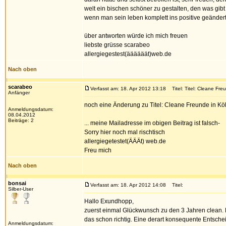
welt ein bischen schöner zu gestalten, den was gibt
wenn man sein leben komplett ins positive geändert
über antworten würde ich mich freuen
liebste grüsse scarabeo
allergiegestest(äääääät)web.de
Nach oben
scarabeo
Verfasst am: 18. Apr 2012 13:18
Titel: Titel: Cleane Fre
Anfänger
noch eine Änderung zu Titel: Cleane Freunde in Kö
Anmeldungsdatum:
08.04.2012
Beiträge: 2
... meine Mailadresse im obigen Beitrag ist falsch-
Sorry hier noch mal rischtisch
allergiegetestet(ÄÄÄt) web.de
Freu mich
Nach oben
bonsai
Verfasst am: 18. Apr 2012 14:08
Titel:
Silber-User
Hallo Exundhopp,
zuerst einmal Glückwunsch zu den 3 Jahren clean.
das schon richtig. Eine derart konsequente Entsche
Anmeldungsdatum: