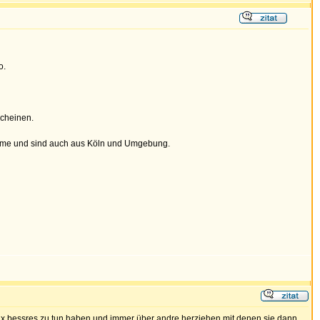
o.
scheinen.
obleme und sind auch aus Köln und Umgebung.
 nix bessres zu tun haben und immer über andre herziehen mit denen sie dann