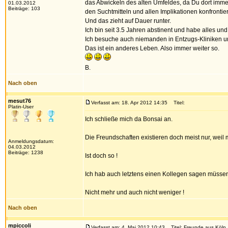
das Abwickeln des alten Umfeldes, da Du dort imme
01.03.2012
Beiträge: 103
den Suchtmitteln und allen Implikationen konfrontiert
Und das zieht auf Dauer runter.
Ich bin seit 3.5 Jahren abstinent und habe alles un
Ich besuche auch niemanden in Entzugs-Kliniken un
Das ist ein anderes Leben. Also immer weiter so.
B.
Nach oben
mesut76
Verfasst am: 18. Apr 2012 14:35
Titel:
Platin-User
Ich schließe mich da Bonsai an.
Die Freundschaften existieren doch meist nur, weil
Anmeldungsdatum:
04.03.2012
Beiträge: 1238
Ist doch so !
Ich hab auch letztens einen Kollegen sagen müssen, 
Nicht mehr und auch nicht weniger !
Nach oben
mpiccoli
Verfasst am: 4. Mai 2012 10:43
Titel: Freunde aus Köln