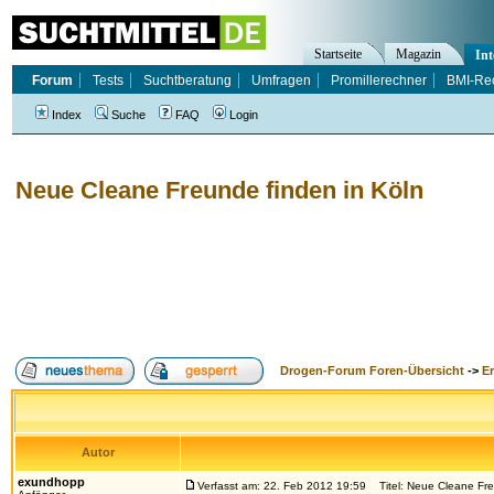
Startseite
Magazin
Int
Forum
Tests
Suchtberatung
Umfragen
Promillerechner
BMI-Re
Index
Suche
FAQ
Login
Neue Cleane Freunde finden in Köln
Drogen-Forum Foren-Übersicht
->
E
Autor
exundhopp
Verfasst am: 22. Feb 2012 19:59
Titel: Neue Cleane Fre