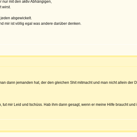
r nur mit den aktiv Abhängigen,
 wirst.
d jeden abgewickelt.
d mir ist völlig egal was andere darüber denken.
 man dann jemanden hat, der den gleichen Shit mitmacht und man nicht allein der D
tut mir Leid und tschüss. Hab ihm dann gesagt, wenn er meine Hilfe braucht und in