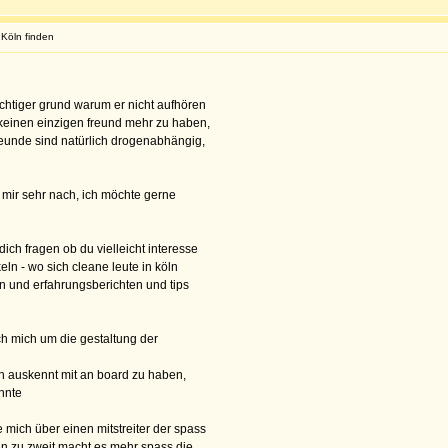
 Köln finden
chtiger grund warum er nicht aufhören
keinen einzigen freund mehr zu haben,
reunde sind natürlich drogenabhängig,
t mir sehr nach, ich möchte gerne
ich fragen ob du vielleicht interesse
ln - wo sich cleane leute in köln
en und erfahrungsberichten und tips
h mich um die gestaltung der
h auskennt mit an board zu haben,
nnte
 mich über einen mitstreiter der spass
enn zu zweit macht es mehr spass die