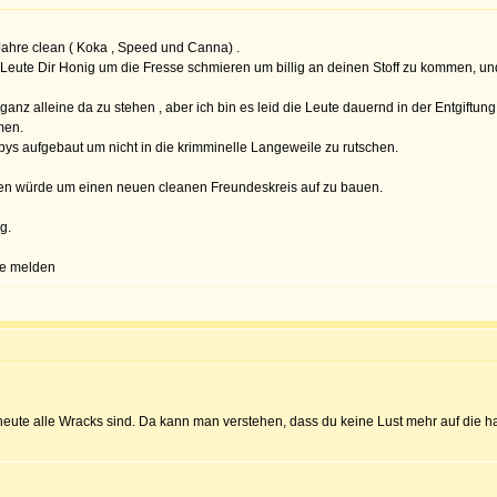
 Jahre clean ( Koka , Speed und Canna) .
ele Leute Dir Honig um die Fresse schmieren um billig an deinen Stoff zu kommen, 
 ganz alleine da zu stehen , aber ich bin es leid die Leute dauernd in der Entgif
men.
bbys aufgebaut um nicht in die krimminelle Langeweile zu rutschen.
nen würde um einen neuen cleanen Freundeskreis auf zu bauen.
g.
ne melden
ute alle Wracks sind. Da kann man verstehen, dass du keine Lust mehr auf die has