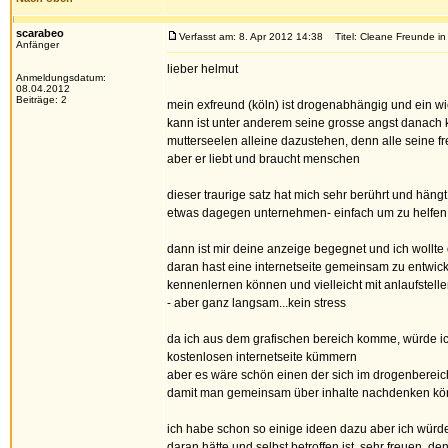
scarabeo
Verfasst am: 8. Apr 2012 14:38
Titel: Cleane Freunde in
Anfänger
lieber helmut
Anmeldungsdatum:
08.04.2012
Beiträge: 2
mein exfreund (köln) ist drogenabhängig und ein wi
kann ist unter anderem seine grosse angst danach 
mutterseelen alleine dazustehen, denn alle seine f
aber er liebt und braucht menschen
dieser traurige satz hat mich sehr berührt und häng
etwas dagegen unternehmen- einfach um zu helfen
dann ist mir deine anzeige begegnet und ich wollte d
daran hast eine internetseite gemeinsam zu entwicke
kennenlernen können und vielleicht mit anlaufstell
- aber ganz langsam...kein stress
da ich aus dem grafischen bereich komme, würde ic
kostenlosen internetseite kümmern
aber es wäre schön einen der sich im drogenbereic
damit man gemeinsam über inhalte nachdenken kö
ich habe schon so einige ideen dazu aber ich würde
daran hätte und selbst betroffen ist, sehr freuen, d