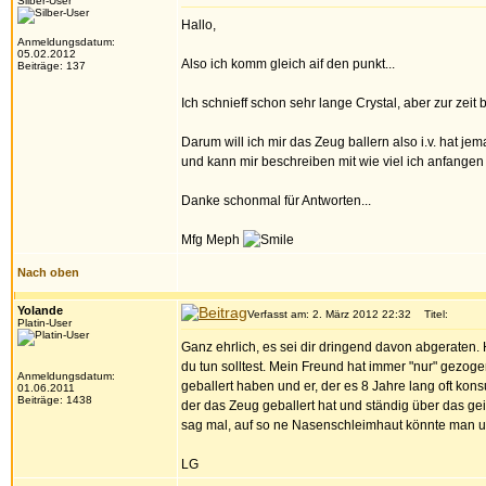
Silber-User
Hallo,
Anmeldungsdatum:
05.02.2012
Also ich komm gleich aif den punkt...
Beiträge: 137
Ich schnieff schon sehr lange Crystal, aber zur zeit
Darum will ich mir das Zeug ballern also i.v. hat jema
und kann mir beschreiben mit wie viel ich anfangen so
Danke schonmal für Antworten...
Mfg Meph
Nach oben
Yolande
Verfasst am: 2. März 2012 22:32
Titel:
Platin-User
Ganz ehrlich, es sei dir dringend davon abgeraten. H
du tun solltest. Mein Freund hat immer "nur" gezog
Anmeldungsdatum:
geballert haben und er, der es 8 Jahre lang oft kon
01.06.2011
Beiträge: 1438
der das Zeug geballert hat und ständig über das ge
sag mal, auf so ne Nasenschleimhaut könnte man unt
LG