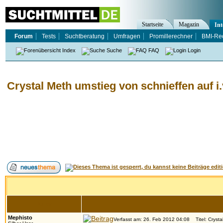
Startseite
Magazin
Int
Forum
Tests
Suchtberatung
Umfragen
Promillerechner
BMI-Re
Index
Suche
FAQ
Login
Crystal Meth umstieg von schnieffen auf i.
Autor
Mephisto
Verfasst am: 26. Feb 2012 04:08
Titel: Crysta