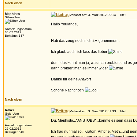
Nach oben
Mephisto
Verfasst am: 3. März 2012 00:14
Titel:
Silber-User
Hallo Youlande,
Anmeldungsdatum:
05.02.2012
Beiträge: 137
Hab das zeug noch nicht i.v. genommen...
Ich glaub auch, ich lass das lieber
denn das kennt man ja, was man probiert und es gef
dann probiert man es immer wider
Danke für deine Antwort
Schöne Nacht noch
Nach oben
Raver
Verfasst am: 3. März 2012 01:33
Titel:
Gold-User
Du, Mephisto...*ANSTUBS*...könnte es sein dass Du
Anmeldungsdatum:
25.02.2012
Ich frag nur mal so...Kratom, Amphe, Meth...und nei
Beiträge: 640