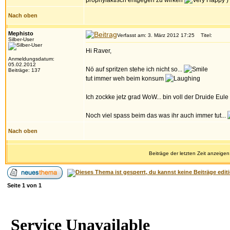
prophylaktisch entgegen zu wirken
)
Nach oben
Mephisto
Verfasst am: 3. März 2012 17:25
Titel:
Silber-User
Hi Raver,
Anmeldungsdatum:
05.02.2012
Nö auf spritzen stehe ich nicht so...
Beiträge: 137
tut immer weh beim konsum
Ich zockke jetz grad WoW... bin voll der Druide Eule
Noch viel spass beim das was ihr auch immer tut...
Nach oben
Beiträge der letzten Zeit anzeigen
Seite
1
von
1