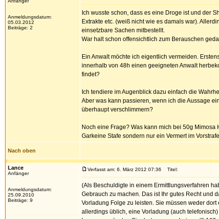
Anfänger
Ich wusste schon, dass es eine Droge ist und der S
Anmeldungsdatum:
Extrakte etc. (weiß nicht wie es damals war). Aller
05.03.2012
Beiträge: 2
einsetzbare Sachen mitbestellt.
War halt schon offensichtlich zum Berauschen gedac
Ein Anwalt möchte ich eigentlich vermeiden. Erstens
innerhalb von 48h einen geeigneten Anwalt herbe
findet?
Ich tendiere im Augenblick dazu einfach die Wahrhei
Aber was kann passieren, wenn ich die Aussage ein
überhaupt verschlimmern?
Noch eine Frage? Was kann mich bei 50g Mimosa Hos
Garkeine Stafe sondern nur ein Vermert im Vorstrafe
Nach oben
Lance
Verfasst am: 6. März 2012 07:36
Titel:
Anfänger
(Als Beschuldigte in einem Ermittlungsverfahren h
Anmeldungsdatum:
Gebrauch zu machen. Das ist Ihr gutes Recht und darf
25.09.2010
Beiträge: 9
Vorladung Folge zu leisten. Sie müssen weder dort e
allerdings üblich, eine Vorladung (auch telefonisch