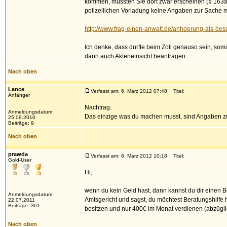
kommen, müssten Sie dort zwar erscheinen (§ 163a A
polizeilichen Vorladung keine Angaben zur Sache 
http://www.frag-einen-anwalt.de/anhoerung-als-bes
Ich denke, dass dürfte beim Zoll genauso sein, somi
dann auch Akteneinsicht beantragen.
Nach oben
Lance
Verfasst am: 6. März 2012 07:48
Titel:
Anfänger
Nachtrag:
Anmeldungsdatum:
Das einzige was du machen musst, sind Angaben zu deiner Per
25.09.2010
Beiträge: 9
Nach oben
prawda
Verfasst am: 6. März 2012 10:18
Titel:
Gold-User
Hi,
wenn du kein Geld hast, dann kannst du dir einen
Anmeldungsdatum:
Amtsgericht und sagst, du möchtest Beratungshilfe
22.07.2011
Beiträge: 361
besitzen und nur 400€ im Monat verdienen (abzügli
Nach oben