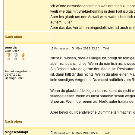
Ich würde entweder abstreiten was erhalten zu hab
weiß wie das mit Briefgeheimnis in dem Fall ist) da du
Aber ich glaub um nen Anwalt wirst wahrscheinlic
auf em Füller.
Aber das das Verfahren eingestellt wird ist auch wa
Nach oben
prawda
Verfasst am: 5. März 2012 23:35
Titel:
Gold-User
Nicht zu wissen, dass es illegal ist, bringt dir rein 
aber nicht ganz richtig. Wenn du nämlich nicht wusst
Als Beispiel wird da gerne der Mantel im Restaur
Anmeldungsdatum:
ist, dann hilft dir das nichts. Wenn du aber einen 
22.07.2011
Beiträge: 361
kein sonstiges Vergehen. Du musst natürlich zum R
Wenn du glaubhaft belegen kannst, dass du nicht wu
fallengelassen, wenn es nicht ohnehin schon wegen
Shop an. Wenn der einen auf Heilkräuter tralala ge
Aber bevor du irgendwelche Dummheiten machst, ge
Nach oben
Megaschlumpf
Verfasst am: 6. März 2012 05:43
Titel: