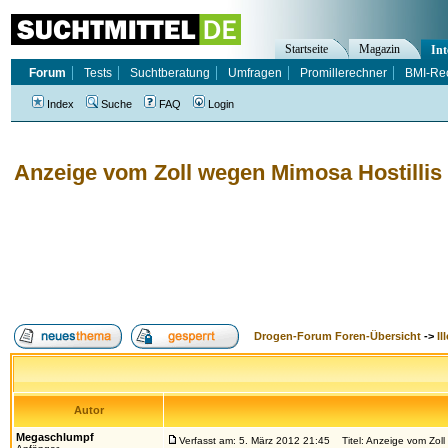
Startseite
Magazin
Int
Forum
Tests
Suchtberatung
Umfragen
Promillerechner
BMI-Re
Index
Suche
FAQ
Login
Anzeige vom Zoll wegen Mimosa Hostillis 
Drogen-Forum Foren-Übersicht
->
Il
Autor
Megaschlumpf
Verfasst am: 5. März 2012 21:45
Titel: Anzeige vom Zoll