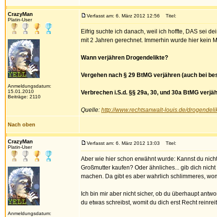
CrazyMan
Verfasst am: 6. März 2012 12:56
Titel:
Platin-User
Eifrig suchte ich danach, weil ich hoffte, DAS sei d
mit 2 Jahren gerechnet. Immerhin wurde hier kein
Wann verjähren Drogendelikte?
Vergehen nach § 29 BtMG verjähren (auch bei bes
Anmeldungsdatum:
15.01.2010
Verbrechen i.S.d. §§ 29a, 30, und 30a BtMG verjä
Beiträge: 2110
Quelle:
http://www.rechtsanwalt-louis.de/drogendeli
Nach oben
CrazyMan
Verfasst am: 6. März 2012 13:03
Titel:
Platin-User
Aber wie hier schon erwähnt wurde: Kannst du nicht s
Großmutter kaufen? Oder ähnliches... gib dich nicht
machen. Da gibt es aber wahrlich schlimmeres, womit
Ich bin mir aber nicht sicher, ob du überhaupt antw
du etwas schreibst, womit du dich erst Recht reinre
Anmeldungsdatum: