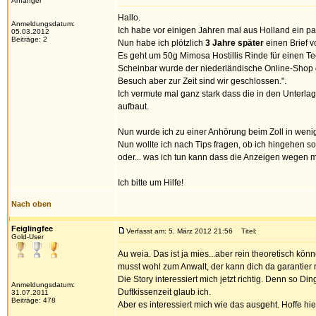
Anfänger
Hallo.
Anmeldungsdatum:
Ich habe vor einigen Jahren mal aus Holland ein pa
05.03.2012
Beiträge: 2
Nun habe ich plötzlich
3 Jahre später
einen Brief 
Es geht um 50g Mimosa Hostillis Rinde für einen Tee
Scheinbar wurde der niederländische Online-Shop de
Besuch aber zur Zeit sind wir geschlossen.".
Ich vermute mal ganz stark dass die in den Unterl
aufbaut.
Nun wurde ich zu einer Anhörung beim Zoll in wen
Nun wollte ich nach Tips fragen, ob ich hingehen so
oder... was ich tun kann dass die Anzeigen wegen 
Ich bitte um Hilfe!
Nach oben
Feiglingfee
Verfasst am: 5. März 2012 21:56
Titel:
Gold-User
Au weia. Das ist ja mies...aber rein theoretisch k
musst wohl zum Anwalt, der kann dich da garantier r
Die Story interessiert mich jetzt richtig. Denn so D
Anmeldungsdatum:
Duftkissenzeit glaub ich.
31.07.2011
Beiträge: 478
Aber es interessiert mich wie das ausgeht. Hoffe hi