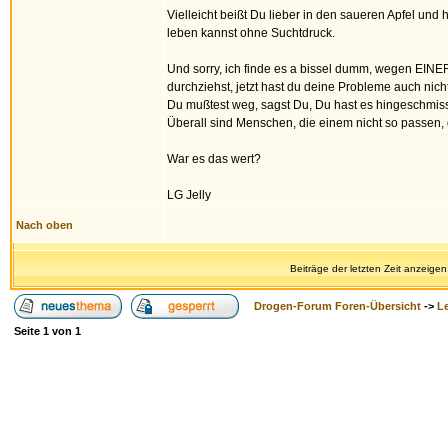
Vielleicht beißt Du lieber in den saueren Apfel und
leben kannst ohne Suchtdruck.
Und sorry, ich finde es a bissel dumm, wegen EINER
durchziehst, jetzt hast du deine Probleme auch nicht
Du mußtest weg, sagst Du, Du hast es hingeschmiss
Überall sind Menschen, die einem nicht so passen,
War es das wert?
LG Jelly
Nach oben
Beiträge der letzten Zeit anzeigen
Drogen-Forum Foren-Übersicht
->
L
Seite
1
von
1