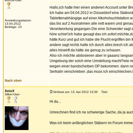
Bronze-User
Hallo,ich hatte hier einen anderen Account unter B
Ich habe am 04.04.2012 in Düsseldorf eine Stationä
Tablettenabhängige auf einer Alkoholsuchtstation w
Anmeldungsdatum:
das bis auf 2 Ausnahmen alle nett waren und genau 
13.04.2012
Beiträge: 23
Verantwortung gegangen.Die eine Schwester sagt au
höre schief.Ich habe gesagt das ich sofort möchte,
hätte.Kurz und gut ich habe die Flucht ergriffen bin
andere sagt nichts halte ich durch alles brech ich a
alles hinwirft da hätte sie genug zu schauen.
Also ich möchte abdosieren aber in gaaanz langsam
Umgebung der solch eine Umstellung macht?wie re
wegen einer bandscheiben OP bekommen. dann nehme
Sertralin verschrieben ,das muss ich einschleiche
Nach oben
XotoX
Verfasst am: 13. Apr 2012 13:36
Titel:
Silber-User
Hi du...
Umrechnen find ich ne schwierige Sache, da ja auch
Was ich beim anfänglichen Stäbern im Forum immer 