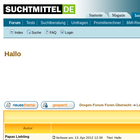
Startseite
Magazin
Int
Forum
Tests
Suchtberatung
Umfragen
Promillerechner
BMI-Re
Index
Suche
FAQ
Login
Hallo
Drogen-Forum Foren-Übersicht
->
L
Autor
Papas Liebling
Verfasst am: 13. Apr 2012 12:36
Titel: Hallo