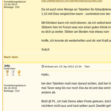
http://www.benzo.org.uk/german/bzsched.htm
Anmeldungsdatum:
13.04.2012
Beiträge: 102
Da ist auch eine Menge an Tabellen für Ablaufplä
1:10 mit Dias vergleichen kann - zumindest von der 
Mit Kliniken kann ich nicht dienen, da ich selbst 
Stöbern hier im Forum was von einer guten Klinik in 
es dich ja weiter. Stöber am Besten mal etwas rum - 
Hoffe, ich konnte dir weiterhelfen und dir viel Kraf
XotoX
Nach oben
Jelly
Verfasst am: 15. Apr 2012 12:34
Titel:
Gold-User
Hallo,
bei den Tabellen muß man darauf achten, daß bei ho
Anmeldungsdatum:
mal Tavor weg bis nur noch Dia da ist und das wird
06.10.2011
Beiträge: 314
andere ab.
Bloß @ PL, ich hab Deine alten Posts gelesen, bist 
nüchtern nicht aus und hast selber auch Zweifel geha