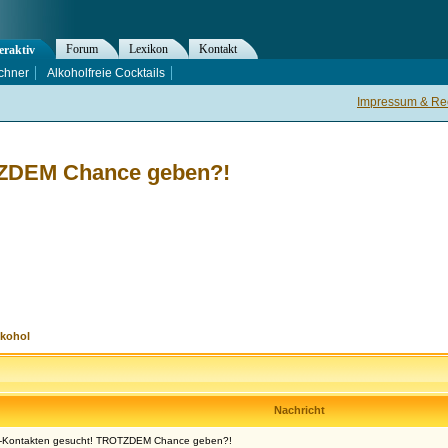
Forum
Lexikon
Kontakt
eraktiv
chner
Alkoholfreie Cocktails
Impressum & Rec
OTZDEM Chance geben?!
lkohol
Nachricht
..-Kontakten gesucht! TROTZDEM Chance geben?!