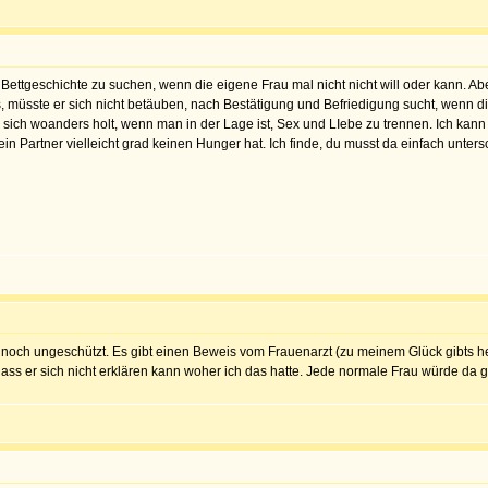
n Bettgeschichte zu suchen, wenn die eigene Frau mal nicht nicht will oder kann. A
s, müsste er sich nicht betäuben, nach Bestätigung und Befriedigung sucht, wenn di
es sich woanders holt, wenn man in der Lage ist, Sex und LIebe zu trennen. Ich ka
 dein Partner vielleicht grad keinen Hunger hat. Ich finde, du musst da einfach unt
ch noch ungeschützt. Es gibt einen Beweis vom Frauenarzt (zu meinem Glück gibts 
 dass er sich nicht erklären kann woher ich das hatte. Jede normale Frau würde da