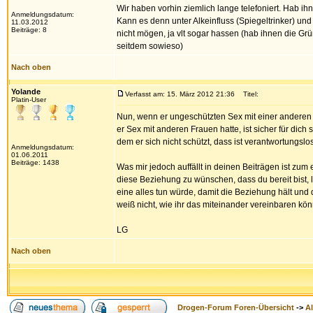
Wir haben vorhin ziemlich lange telefoniert. Hab ihn
Anmeldungsdatum:
Kann es denn unter Alkeinfluss (Spiegeltrinker) und
11.03.2012
Beiträge: 8
nicht mögen, ja vlt sogar hassen (hab ihnen die Grün
seitdem sowieso)
Nach oben
Yolande
Verfasst am: 15. März 2012 21:36
Titel:
Platin-User
Nun, wenn er ungeschützten Sex mit einer anderen 
er Sex mit anderen Frauen hatte, ist sicher für dich
dem er sich nicht schützt, dass ist verantwortungslo
Anmeldungsdatum:
01.06.2011
Beiträge: 1438
Was mir jedoch auffällt in deinen Beiträgen ist zum 
diese Beziehung zu wünschen, dass du bereit bist, 
eine alles tun würde, damit die Beziehung hält und 
weiß nicht, wie ihr das miteinander vereinbaren kön
LG
Nach oben
Drogen-Forum Foren-Übersicht
->
A