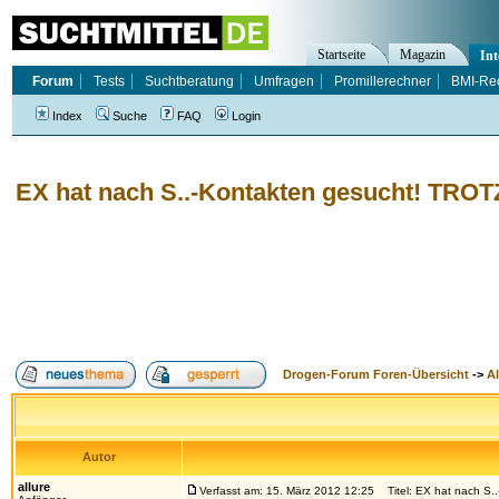
Startseite
Magazin
Int
Forum
Tests
Suchtberatung
Umfragen
Promillerechner
BMI-Re
Index
Suche
FAQ
Login
EX hat nach S..-Kontakten gesucht! TR
Drogen-Forum Foren-Übersicht
->
A
Autor
allure
Verfasst am: 15. März 2012 12:25
Titel: EX hat nach S