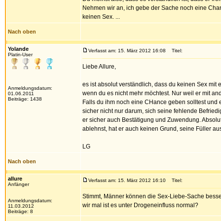
Nehmen wir an, ich gebe der Sache noch eine Chanc
keinen Sex. ...
Nach oben
Yolande
Verfasst am: 15. März 2012 16:08
Titel:
Platin-User
Liebe Allure,
es ist absolut verständlich, dass du keinen Sex mi
Anmeldungsdatum:
wenn du es nicht mehr möchtest. Nur weil er mit ander
01.06.2011
Beiträge: 1438
Falls du ihm noch eine CHance geben solltest und e
sicher nicht nur darum, sich seine fehlende Befried
er sicher auch Bestätigung und Zuwendung. Absolut 
ablehnst, hat er auch keinen Grund, seine Füller au
LG
Nach oben
allure
Verfasst am: 15. März 2012 16:10
Titel:
Anfänger
Stimmt, Männer können die Sex-Liebe-Sache besser 
Anmeldungsdatum:
wir mal ist es unter Drogeneinfluss normal?
11.03.2012
Beiträge: 8