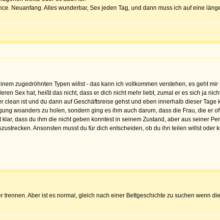
e. Neuanfang. Alles wunderbar, Sex jeden Tag, und dann muss ich auf eine längere
t einem zugedröhnten Typen willst - das kann ich vollkommen verstehen, es geht mir
en Sex hat, heißt das nicht, dass er dich nicht mehr liebt, zumal er es sich ja nicht
r clean ist und du dann auf Geschäftsreise gehst und eben innerhalb dieser Tage 
igung woanders zu holen, sondern ging es ihm auch darum, dass die Frau, die er off
klar, dass du ihm die nicht geben konntest in seinem Zustand, aber aus seiner Per
szustrecken. Ansonsten musst du für dich entscheiden, ob du ihn teilen willst oder 
trennen. Aber ist es normal, gleich nach einer Bettgeschichte zu suchen wenn d