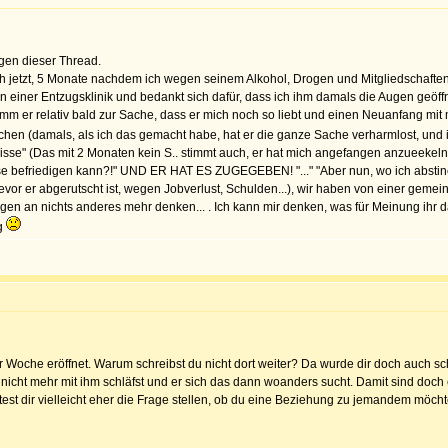
gen dieser Thread.
ch jetzt, 5 Monate nachdem ich wegen seinem Alkohol, Drogen und Mitgliedschaften 
in einer Entzugsklinik und bedankt sich dafür, dass ich ihm damals die Augen geöffn
m er relativ bald zur Sache, dass er mich noch so liebt und einen Neuanfang mit m
en (damals, als ich das gemacht habe, hat er die ganze Sache verharmlost, und 
isse" (Das mit 2 Monaten kein S.. stimmt auch, er hat mich angefangen anzueekel
sse befriedigen kann?!" UND ER HAT ES ZUGEGEBEN! "..." "Aber nun, wo ich abstinen
evor er abgerutscht ist, wegen Jobverlust, Schulden...), wir haben von einer gemei
n an nichts anderes mehr denken... . Ich kann mir denken, was für Meinung ihr dazu
ig
er Woche eröffnet. Warum schreibst du nicht dort weiter? Da wurde dir doch auch 
 nicht mehr mit ihm schläfst und er sich das dann woanders sucht. Damit sind doch
test dir vielleicht eher die Frage stellen, ob du eine Beziehung zu jemandem möchte