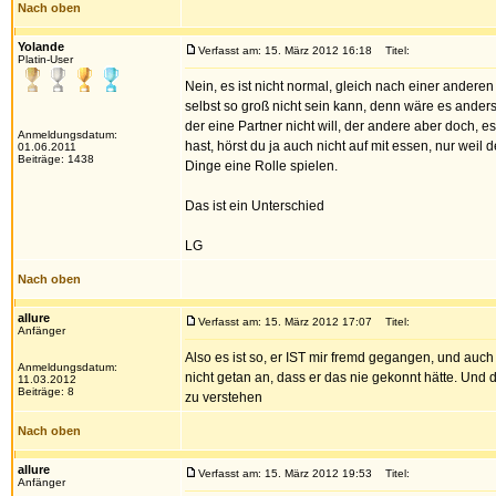
Nach oben
Yolande
Verfasst am: 15. März 2012 16:18
Titel:
Platin-User
Nein, es ist nicht normal, gleich nach einer andere
selbst so groß nicht sein kann, denn wäre es ander
der eine Partner nicht will, der andere aber doch, 
Anmeldungsdatum:
hast, hörst du ja auch nicht auf mit essen, nur weil
01.06.2011
Beiträge: 1438
Dinge eine Rolle spielen.
Das ist ein Unterschied
LG
Nach oben
allure
Verfasst am: 15. März 2012 17:07
Titel:
Anfänger
Also es ist so, er IST mir fremd gegangen, und au
Anmeldungsdatum:
nicht getan an, dass er das nie gekonnt hätte. Und
11.03.2012
Beiträge: 8
zu verstehen
Nach oben
allure
Verfasst am: 15. März 2012 19:53
Titel:
Anfänger