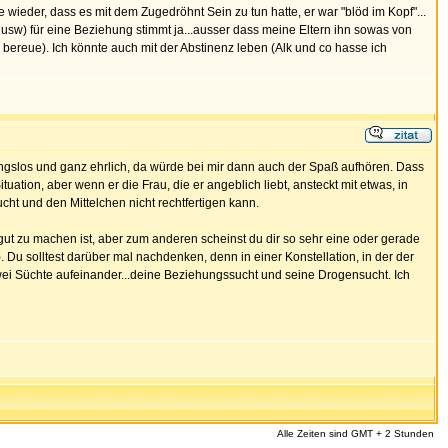
 wieder, dass es mit dem Zugedröhnt Sein zu tun hatte, er war "blöd im Kopf"...
en usw) für eine Beziehung stimmt ja...ausser dass meine Eltern ihn sowas von
h bereue). Ich könnte auch mit der Abstinenz leben (Alk und co hasse ich
ungslos und ganz ehrlich, da würde bei mir dann auch der Spaß aufhören. Dass
uation, aber wenn er die Frau, die er angeblich liebt, ansteckt mit etwas, in
ucht und den Mittelchen nicht rechtfertigen kann.
r gut zu machen ist, aber zum anderen scheinst du dir so sehr eine oder gerade
Du solltest darüber mal nachdenken, denn in einer Konstellation, in der der
 zwei Süchte aufeinander...deine Beziehungssucht und seine Drogensucht. Ich
Alle Zeiten sind GMT + 2 Stunden