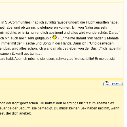
in S..-Communities (hab ich zufällig rausgefunden) die Flucht ergriffen habe,
et habe, und ob wir nicht telefnoieren können. Ich, von Natur aus sehr
ir möchte, er ist ja nun endlich abstinent und alles wird wunderschön. Darauf
ich bin auch noch sehr gutgläubig
). Er meinte darauf "Wir hatten 2 Monate
n immer mit der Flasche und Bong in der Hand). Dann ich : "Und deswegen
t bin, wird alles schön. Ich war damals getrieben von der Sucht." Ich habe ihn
nsamen Zukunft geträumt... .
 habt. Aber ich möchte sie lesen, schwarz auf weiss...bitte! Er meldet sich
schon der Kopf gewaschen. Du hattest dort allerdings nichts zum Thema Sex
 euer beider Bedürfnisse befriedigt. Du musst keinen Sex haben mit ihm, wenn
st, der dich anekelt.