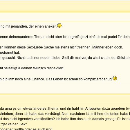
hung mit jemanden, der einen anekelt
kenne deinenanderen Thread nicht aber ich ergreife jetzt einfach mal partei für dei
rauen können diese Sex-Liebe Sache meistens nicht trennen, Männer eben doch.
gedrängt hat.
gesucht. Nicht nach ner neuen Liebe. Stell dir mal vor, du wirst clean, du fühlst 
cht belästigt & deinen Wunsch respektiert.
n gib ihm noch eine Chance. Das Leben ist schon so kompliziert genug
r da ging es um etwas anderes Thema, und ihr habt mir Antworten dazu gegeben (wo
eschrieben, denn ich habe das verdrängt. Nun, nachdem ich mit ihm telefoniert ha
 das nicht irgendwo verständlich? Ich habe ihm das auch damals gesagt. Es ist nic
 "gar keinen Sex".
emdgehen wollte oder es auch ist?