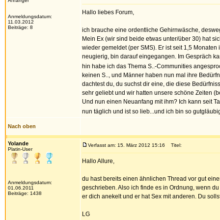
Anfänger
Hallo liebes Forum,
Anmeldungsdatum:
11.03.2012
Beiträge: 8
ich brauche eine ordentliche Gehirnwäsche, deswe
Mein Ex (wir sind beide etwas unter/über 30) hat si
wieder gemeldet (per SMS). Er ist seit 1,5 Monaten 
neugierig, bin darauf eingegangen. Im Gespräch kam
hin habe ich das Thema S..-Communities angesproch
keinen S.., und Männer haben nun mal ihre Bedürfn
dachtest du, du suchst dir eine, die diese Bedürfni
sehr geliebt und wir hatten unsere schöne Zeiten (b
Und nun einen Neuanfang mit ihm? Ich kann seit Tage
nun täglich und ist so lieb...und ich bin so gutgläub
Nach oben
Yolande
Verfasst am: 15. März 2012 15:16
Titel:
Platin-User
Hallo Allure,
du hast bereits einen ähnlichen Thread vor gut ein
Anmeldungsdatum:
geschrieben. Also ich finde es in Ordnung, wenn du
01.06.2011
Beiträge: 1438
er dich anekelt und er hat Sex mit anderen. Du solls
LG