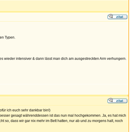
nen Typen.
alles wieder intensiver & dann lässt man dich am ausgestreckten Arm verhungern.
für ich euch sehr dankbar bin!)
be besser gesagt währenddessen ist das nun mal hochgekommen. Ja, es hat mich
ht so, dass wir gar nix mehr im Bett hatten, nur ab und zu morgens halt, noch