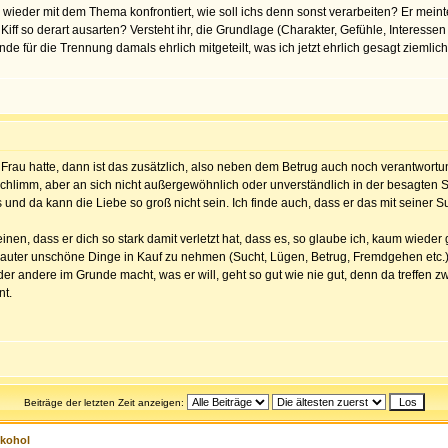
 wieder mit dem Thema konfrontiert, wie soll ichs denn sonst verarbeiten? Er meinte
 Kiff so derart ausarten? Versteht ihr, die Grundlage (Charakter, Gefühle, Interess
de für die Trennung damals ehrlich mitgeteilt, was ich jetzt ehrlich gesagt ziemlic
Frau hatte, dann ist das zusätzlich, also neben dem Betrug auch noch verantwort
 schlimm, aber an sich nicht außergewöhnlich oder unverständlich in der besagten Sit
s und da kann die Liebe so groß nicht sein. Ich finde auch, dass er das mit seiner S
einen, dass er dich so stark damit verletzt hat, dass es, so glaube ich, kaum wiede
lauter unschöne Dinge in Kauf zu nehmen (Sucht, Lügen, Betrug, Fremdgehen etc.). 
der andere im Grunde macht, was er will, geht so gut wie nie gut, denn da treffen
nt.
Beiträge der letzten Zeit anzeigen:
lkohol