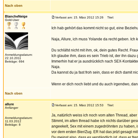
Nach oben
BlancheNeige
Verfasst am: 15. März 2012 15:26
Titel:
Gold-User
Ich hab gehört das kommt nicht so gut, eine Bezie
Naja, Allure, ich muss Yolande da recht geben. Ich 
Du schläfst nicht mit ihm, ok, dein gutes Recht. F
Anmeldungsdatum:
Ich glaube ihm, dass es sein Trieb ist, der ihn dazu 
22.10.2011
Immerhin hat er ja ausdrücklich nach SEX-Kontakten 
Beiträge: 694
Naja.
Da kannst du ja fast froh sein, dass er dich damit ni
Wenn er dich noch liebt und du auch irgendwo, dan
Nach oben
allure
Verfasst am: 15. März 2012 15:53
Titel:
Anfänger
Ja, natürlich weiss ich noch vom alten Thread, abe
Anmeldungsdatum:
Stimmt, im alten thread habe ich nichts darüber g
11.03.2012
Beiträge: 8
angeekelt, Sex mit einem zugedröhnten zu haben, ist
vor dem ersten Bier/Zug. ER hat das jetzt gesagt mit
Du meinst also, dass es verständlich ist, dass er fr