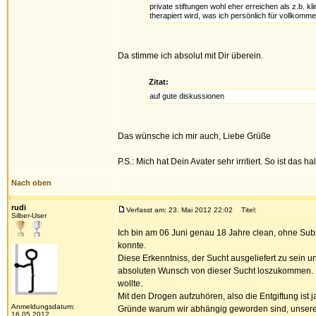
private stiftungen wohl eher erreichen als z.b.
therapiert wird, was ich persönlich für vollkomm
Da stimme ich absolut mit Dir überein.
Zitat:
auf gute diskussionen
Das wünsche ich mir auch, Liebe Grüße
P.S.: Mich hat Dein Avater sehr irritiert. So ist das h
Nach oben
rudi
Verfasst am: 23. Mai 2012 22:02
Titel:
Silber-User
Ich bin am 06 Juni genau 18 Jahre clean, ohne Subst
konnte.
Diese Erkenntniss, der Sucht ausgeliefert zu sein u
absoluten Wunsch von dieser Sucht loszukommen.
wollte.
Mit den Drogen aufzuhören, also die Entgiftung ist 
Anmeldungsdatum:
Gründe warum wir abhängig geworden sind, unsere De
16.05.2012