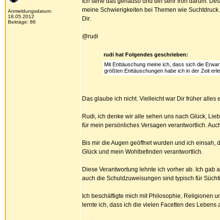
Ich sehe das genauso und bin sehr froh darum. Des
meine Schwierigkeiten bei Themen wie Suchtdruck. 
Anmeldungsdatum:
18.05.2012
Dir.
Beiträge: 86
@rudi
rudi hat Folgendes geschrieben:
Mit Enttäuschung meine ich, dass sich die Erwar
größten Enttäuschungen habe ich in der Zeit erlebt
Das glaube ich nicht. Vielleicht war Dir früher all
Rudi, ich denke wir alle sehen uns nach Glück, Lie
für mein persönliches Versagen verantwortlich. Auch
Bis mir die Augen geöffnet wurden und ich einsah, da
Glück und mein Wohlbefinden verantwortlich.
Diese Verantwortung lehnte ich vorher ab. Ich gab a
auch die Schuldzuweisungen sind typisch für Sücht
Ich beschäftigte mich mit Philosophie, Religionen 
lernte ich, dass ich die vielen Facetten des Lebe