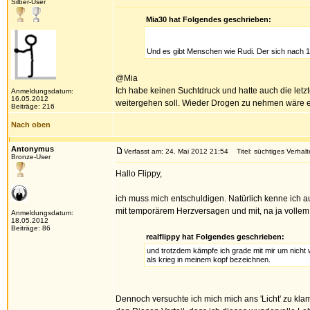
Silber-User
Mia30 hat Folgendes geschrieben:
Und es gibt Menschen wie Rudi. Der sich nach 
@Mia
Ich habe keinen Suchtdruck und hatte auch die let
Anmeldungsdatum:
16.05.2012
weitergehen soll. Wieder Drogen zu nehmen wäre e
Beiträge: 216
Nach oben
Antonymus
Verfasst am: 24. Mai 2012 21:54
Titel: süchtiges Verhal
Bronze-User
Hallo Flippy,
ich muss mich entschuldigen. Natürlich kenne ich a
mit temporärem Herzversagen und mit, na ja vollem 
Anmeldungsdatum:
18.05.2012
Beiträge: 86
realflippy hat Folgendes geschrieben:
und trotzdem kämpfe ich grade mit mir um nicht w
als krieg in meinem kopf bezeichnen.
Dennoch versuchte ich mich mich ans 'Licht' zu klam