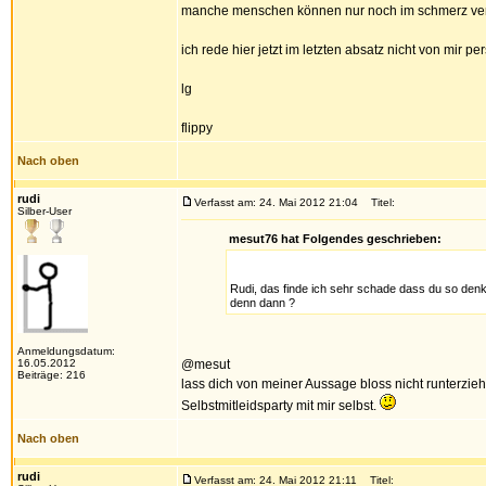
manche menschen können nur noch im schmerz verh
ich rede hier jetzt im letzten absatz nicht von mir p
lg
flippy
Nach oben
rudi
Verfasst am: 24. Mai 2012 21:04
Titel:
Silber-User
mesut76 hat Folgendes geschrieben:
Rudi, das finde ich sehr schade dass du so denks
denn dann ?
Anmeldungsdatum:
16.05.2012
@mesut
Beiträge: 216
lass dich von meiner Aussage bloss nicht runterzieh
Selbstmitleidsparty mit mir selbst.
Nach oben
rudi
Verfasst am: 24. Mai 2012 21:11
Titel: