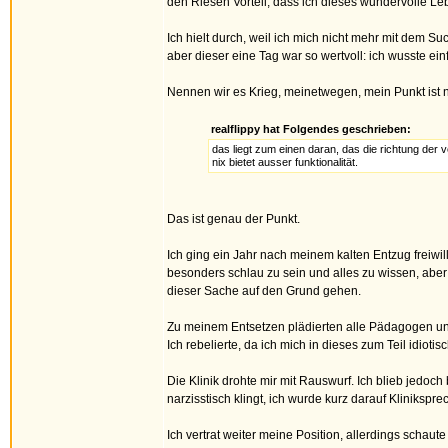
den Riesen Vorteil, dass ich dieses wundervolle Leb
Ich hielt durch, weil ich mich nicht mehr mit dem S
aber dieser eine Tag war so wertvoll: ich wusste ein
Nennen wir es Krieg, meinetwegen, mein Punkt ist n
realflippy hat Folgendes geschrieben:
das liegt zum einen daran, das die richtung der v
nix bietet ausser funktionalität.
Das ist genau der Punkt.
Ich ging ein Jahr nach meinem kalten Entzug freiwill
besonders schlau zu sein und alles zu wissen, abe
dieser Sache auf den Grund gehen.
Zu meinem Entsetzen plädierten alle Pädagogen und
Ich rebelierte, da ich mich in dieses zum Teil idioti
Die Klinik drohte mir mit Rauswurf. Ich blieb jedoc
narzisstisch klingt, ich wurde kurz darauf Kliniksp
Ich vertrat weiter meine Position, allerdings schaute