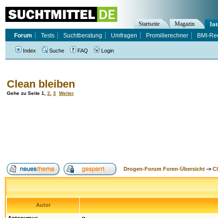
Startseite
Magazin
Int
Forum
Tests
Suchtberatung
Umfragen
Promillerechner
BMI-Re
Index
Suche
FAQ
Login
Clean bleiben
Gehe zu Seite
1
,
2
,
3
Weiter
Drogen-Forum Foren-Übersicht
->
Cl
Autor