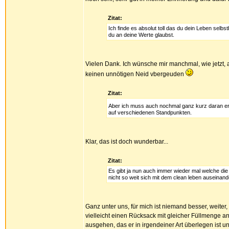
Zitat:
Ich finde es absolut toll das du dein Leben selbs
du an deine Werte glaubst.
Vielen Dank. Ich wünsche mir manchmal, wie jetzt, a
keinen unnötigen Neid vbergeuden
Zitat:
Aber ich muss auch nochmal ganz kurz daran err
auf verschiedenen Standpunkten.
Klar, das ist doch wunderbar...
Zitat:
Es gibt ja nun auch immer wieder mal welche di
nicht so weit sich mit dem clean leben auseinand
Ganz unter uns, für mich ist niemand besser, weite
vielleicht einen Rücksack mit gleicher Füllmenge an B
ausgehen, das er in irgendeiner Art überlegen ist 