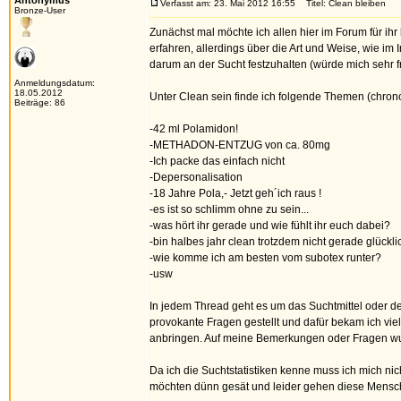
Antonymus
Verfasst am: 23. Mai 2012 16:55
Titel: Clean bleiben
Bronze-User
Zunächst mal möchte ich allen hier im Forum für ih
erfahren, allerdings über die Art und Weise, wie i
darum an der Sucht festzuhalten (würde mich sehr fr
Anmeldungsdatum:
18.05.2012
Unter Clean sein finde ich folgende Themen (chrono
Beiträge: 86
-42 ml Polamidon!
-METHADON-ENTZUG von ca. 80mg
-Ich packe das einfach nicht
-Depersonalisation
-18 Jahre Pola,- Jetzt geh´ich raus !
-es ist so schlimm ohne zu sein...
-was hört ihr gerade und wie fühlt ihr euch dabei?
-bin halbes jahr clean trotzdem nicht gerade glückli
-wie komme ich am besten vom subotex runter?
-usw
In jedem Thread geht es um das Suchtmittel oder d
provokante Fragen gestellt und dafür bekam ich v
anbringen. Auf meine Bemerkungen oder Fragen wurde
Da ich die Suchtstatistiken kenne muss ich mich ni
möchten dünn gesät und leider gehen diese Mensche