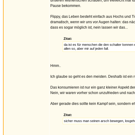
unseren Mitmenschen schauen, um vielleicht mal fü
Pause bekommen.
Flippy, das Leben besteht einfach aus Hochs und Tie
dramatisch, wenn wir uns vor Augen halten: das näc
dass es sogar möglich ist, nein lassen wir das...
Zitat:
da ist es für menschen die den schalter kennen e
allen so, aber mir auf jeden fall.
Hmm..
Ich glaube so geht es den meisten. Deshalb ist ei
Das konsumieren ist nur ein ganz kleiner Aspekt der
Nein, wir waren vorher schon unzufrieden und nac
Aber gerade dies sollte kein Kampf sein, sondern e
Zitat:
sicher muss man seinen arsch bewegen, losgehe