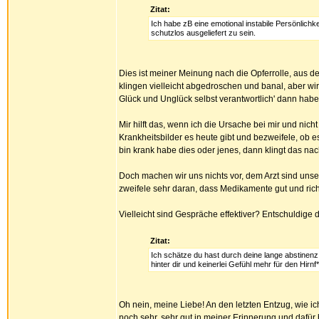
Zitat:
Ich habe zB eine emotional instabile Persönlich
schutzlos ausgeliefert zu sein.
Dies ist meiner Meinung nach die Opferrolle, aus de
klingen vielleicht abgedroschen und banal, aber wir 
Glück und Unglück selbst verantwortlich' dann habe
Mir hilft das, wenn ich die Ursache bei mir und nich
Krankheitsbilder es heute gibt und bezweifele, ob es
bin krank habe dies oder jenes, dann klingt das na
Doch machen wir uns nichts vor, dem Arzt sind unse
zweifele sehr daran, dass Medikamente gut und rich
Vielleicht sind Gespräche effektiver? Entschuldige d
Zitat:
Ich schätze du hast durch deine lange abstinenz
hinter dir und keinerlei Gefühl mehr für den Hirnf*
Oh nein, meine Liebe! An den letzten Entzug, wie ic
noch sehr, sehr gut in meiner Erinnerung und dafür b