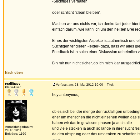
-Süchtiges Verhalten
oder schlicht "clean bleiben".
Machen wir uns nichts vor, ich denke fast jeder h
einfach darum, wie kann ich um den heißen Brei re
Eines der wichtigsten Aspekte ist authentisch und e
Süchtigen tendieren -leider- dazu, dass wir alles g
Feedback ist in solch einer Diskussion unheimlich vi
Bin mir nun nicht sicher, ob ich mich klar ausgedrüc
Nach oben
realflippy
Verfasst am: 23. Mai 2012 19:00
Titel:
Platin-User
hey antonymus,
ob es sich bei der menge der rückfälligen unbedingt
eher um menschen die nicht einsehen wollen das si
haben wir das in gewissen phasen ja auch alle.
Anmeldungsdatum:
und viele stecken ja auch so lange in ihrer sucht fe
24.10.2011
Beiträge: 1169
da den absprung oder das umdenken zu schaffen ist e
angst.