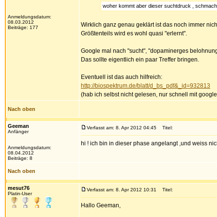
woher kommt aber dieser suchtdruck , schmacht
Anmeldungsdatum:
08.03.2012
Wirklich ganz genau geklärt ist das noch immer nich
Beiträge: 177
Größtenteils wird es wohl quasi "erlernt".
Google mal nach "sucht", "dopaminerges belohnun
Das sollte eigentlich ein paar Treffer bringen.
Eventuell ist das auch hilfreich:
http://biospektrum.de/blatt/d_bs_pdf&_id=932813
(hab ich selbst nicht gelesen, nur schnell mit googl
Nach oben
Geeman
Verfasst am: 8. Apr 2012 04:45
Titel:
Anfänger
hi ! ich bin in dieser phase angelangt ,und weiss n
Anmeldungsdatum:
08.04.2012
Beiträge: 8
Nach oben
mesut76
Verfasst am: 8. Apr 2012 10:31
Titel:
Platin-User
Hallo Geeman,