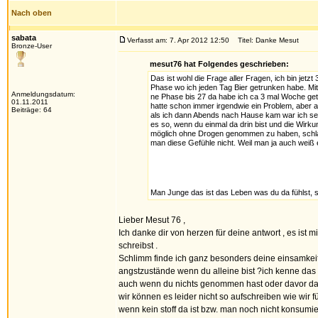
Nach oben
sabata
Verfasst am: 7. Apr 2012 12:50
Titel: Danke Mesut
Bronze-User
mesut76 hat Folgendes geschrieben:
Das ist wohl die Frage aller Fragen, ich bin jetz
Phase wo ich jeden Tag Bier getrunken habe. Mit
Anmeldungsdatum:
ne Phase bis 27 da habe ich ca 3 mal Woche ge
01.11.2011
hatte schon immer irgendwie ein Problem, aber a
Beiträge: 64
als ich dann Abends nach Hause kam war ich sehr
es so, wenn du einmal da drin bist und die Wirku
möglich ohne Drogen genommen zu haben, schlaf
man diese Gefühle nicht. Weil man ja auch weiß e
Man Junge das ist das Leben was du da fühlst, 
Lieber Mesut 76 ,
Ich danke dir von herzen für deine antwort , es ist
schreibst .
Schlimm finde ich ganz besonders deine einsamkei
angstzustände wenn du alleine bist ?ich kenne das n
auch wenn du nichts genommen hast oder davor das d
wir können es leider nicht so aufschreiben wie wir 
wenn kein stoff da ist bzw. man noch nicht konsumie