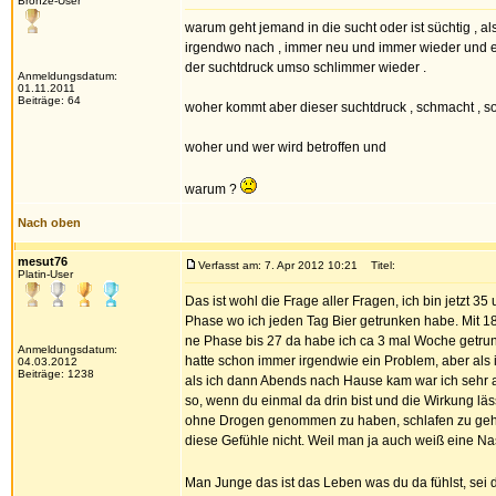
Bronze-User
warum geht jemand in die sucht oder ist süchtig , a
irgendwo nach , immer neu und immer wieder und ei
der suchtdruck umso schlimmer wieder .
Anmeldungsdatum:
01.11.2011
Beiträge: 64
woher kommt aber dieser suchtdruck , schmacht , s
woher und wer wird betroffen und
warum ?
Nach oben
mesut76
Verfasst am: 7. Apr 2012 10:21
Titel:
Platin-User
Das ist wohl die Frage aller Fragen, ich bin jetzt 3
Phase wo ich jeden Tag Bier getrunken habe. Mit 18
ne Phase bis 27 da habe ich ca 3 mal Woche getru
Anmeldungsdatum:
hatte schon immer irgendwie ein Problem, aber als 
04.03.2012
Beiträge: 1238
als ich dann Abends nach Hause kam war ich sehr al
so, wenn du einmal da drin bist und die Wirkung lä
ohne Drogen genommen zu haben, schlafen zu gehen
diese Gefühle nicht. Weil man ja auch weiß eine Nas
Man Junge das ist das Leben was du da fühlst, sei