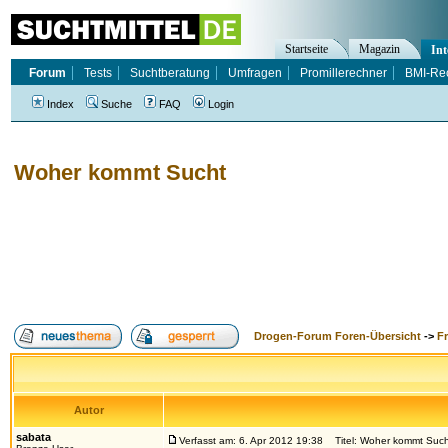
Startseite
Magazin
Int
Forum
Tests
Suchtberatung
Umfragen
Promillerechner
BMI-Re
Index
Suche
FAQ
Login
Woher kommt Sucht
Drogen-Forum Foren-Übersicht
->
F
Autor
sabata
Verfasst am: 6. Apr 2012 19:38
Titel: Woher kommt Such