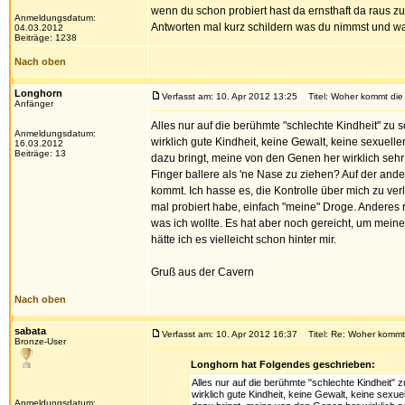
wenn du schon probiert hast da ernsthaft da raus zu
Anmeldungsdatum:
Antworten mal kurz schildern was du nimmst und w
04.03.2012
Beiträge: 1238
Nach oben
Longhorn
Verfasst am: 10. Apr 2012 13:25
Titel: Woher kommt die
Anfänger
Alles nur auf die berühmte "schlechte Kindheit" zu sc
Anmeldungsdatum:
wirklich gute Kindheit, keine Gewalt, keine sexuelle
16.03.2012
Beiträge: 13
dazu bringt, meine von den Genen her wirklich sehr 
Finger ballere als 'ne Nase zu ziehen? Auf der and
kommt. Ich hasse es, die Kontrolle über mich zu ver
mal probiert habe, einfach "meine" Droge. Anderes r
was ich wollte. Es hat aber noch gereicht, um meinen
hätte ich es vielleicht schon hinter mir.
Gruß aus der Cavern
Nach oben
sabata
Verfasst am: 10. Apr 2012 16:37
Titel: Re: Woher kommt
Bronze-User
Longhorn hat Folgendes geschrieben:
Alles nur auf die berühmte "schlechte Kindheit" zu
wirklich gute Kindheit, keine Gewalt, keine sexue
Anmeldungsdatum: