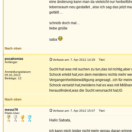
eine änderung kann man da vieleicht nur herbeifü
lebensraum neu gestaltet , also ich sag das jetzt ma
gefällt ...
schreib doch mal ..
liebe grüße
saba
Nach oben
pocahontas
Verfasst am: 7. Apr 2012 14:29
Titel:
Anfänger
Sucht hat was mit suchen zu tun,das ist richtig,abe
Anmeldungsdatum:
Schock erlebt hat,von dem meistens nichts mehr wei
05.01.2012
Beiträge: 12
Vergangenheitsbewältigung angesagt...ich für meine
Schock versetzt hat,meistens hat es was mit Mißhan
herausfindest,was die Sucht verursacht hat,lG
Nach oben
mesut76
Verfasst am: 7. Apr 2012 15:07
Titel:
Platin-User
Hallo Sabata,
ich kann mich leider nicht mehr genau daran erinn