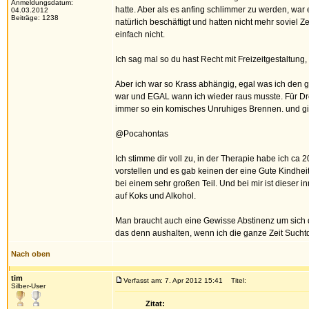
Anmeldungsdatum:
hatte. Aber als es anfing schlimmer zu werden, war
04.03.2012
Beiträge: 1238
natürlich beschäftigt und hatten nicht mehr soviel
einfach nicht.
Ich sag mal so du hast Recht mit Freizeitgestaltun
Aber ich war so Krass abhängig, egal was ich den
war und EGAL wann ich wieder raus musste. Für Dro
immer so ein komisches Unruhiges Brennen. und gi
@Pocahontas
Ich stimme dir voll zu, in der Therapie habe ich ca
vorstellen und es gab keinen der eine Gute Kindhei
bei einem sehr großen Teil. Und bei mir ist dieser 
auf Koks und Alkohol.
Man braucht auch eine Gewisse Abstinenz um sich d
das denn aushalten, wenn ich die ganze Zeit Sucht
Nach oben
tim
Verfasst am: 7. Apr 2012 15:41
Titel:
Silber-User
Zitat: