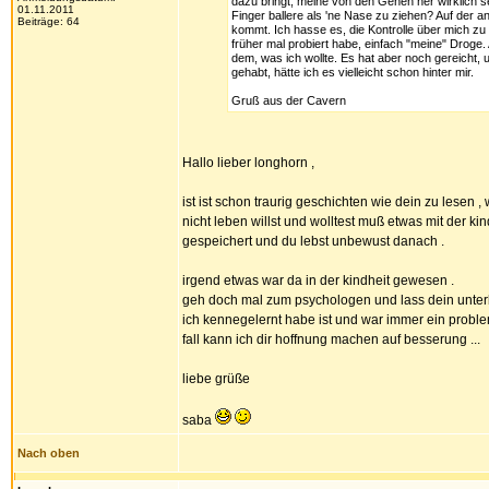
dazu bringt, meine von den Genen her wirklich se
01.11.2011
Finger ballere als 'ne Nase zu ziehen? Auf der a
Beiträge: 64
kommt. Ich hasse es, die Kontrolle über mich zu 
früher mal probiert habe, einfach "meine" Droge.
dem, was ich wollte. Es hat aber noch gereicht, u
gehabt, hätte ich es vielleicht schon hinter mir.
Gruß aus der Cavern
Hallo lieber longhorn ,
ist ist schon traurig geschichten wie dein zu lesen ,
nicht leben willst und wolltest muß etwas mit der k
gespeichert und du lebst unbewust danach .
irgend etwas war da in der kindheit gewesen .
geh doch mal zum psychologen und lass dein unter
ich kennegelernt habe ist und war immer ein probl
fall kann ich dir hoffnung machen auf besserung ...
liebe grüße
saba
Nach oben