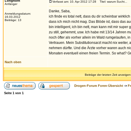
Longhorn
Verfasst am: 10. Apr 2012 17:28
Titel: warum Sucht...
Anfänger
Danke, Saba,
Anmeldungsdatum:
ich finde es total nett, dass du dir scheinbar wirkl
16.03.2012
Beiträge: 13
dass ich mich nicht mag. Das Blöde ist, dass das au
bin intelligent, ich bin nett, man kann mit mir super 
zu still, gehemmt, usw. Ich habe mit 13/14 Jahren m
noch öfter als vorher allein im Wald rumgelaufen, in
Vertrauen. Mein Substitutionsarzt macht nix weiter,
nehmen dürfte. Und die Ärzte vorher waren auch ni
Monaten eventuell einen freien Termin. So what? G
Nach oben
Beiträge der letzten Zeit anzeigen
Drogen-Forum Foren-Übersicht
->
F
Seite
1
von
1