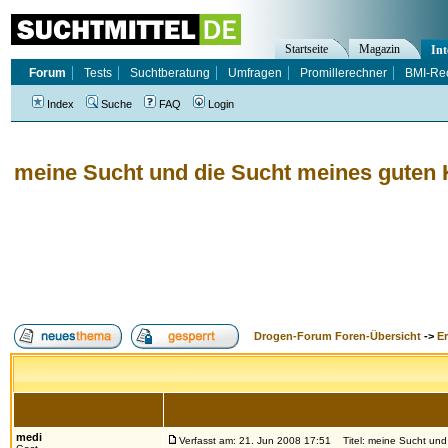
Startseite
Magazin
Int
Forum
Tests
Suchtberatung
Umfragen
Promillerechner
BMI-Re
Index
Suche
FAQ
Login
meine Sucht und die Sucht meines guten
Drogen-Forum Foren-Übersicht
->
E
Autor
medi
Verfasst am: 21. Jun 2008 17:51
Titel: meine Sucht und