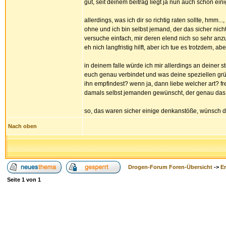
gut, seit deinem beitrag liegt ja nun auch schon einig
allerdings, was ich dir so richtig raten sollte, hmm..
ohne und ich bin selbst jemand, der das sicher nicht
versuche einfach, mir deren elend nich so sehr anz
eh nich langfristig hilft, aber ich tue es trotzdem, ab
in deinem falle würde ich mir allerdings an deiner
euch genau verbindet und was deine speziellen gründ
ihn empfindest? wenn ja, dann liebe welcher art? fre
damals selbst jemanden gewünscht, der genau das fü
so, das waren sicher einige denkanstöße, wünsch dir 
Nach oben
Drogen-Forum Foren-Übersicht
->
E
Seite
1
von
1