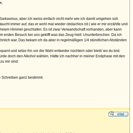
w,
 Sarkasmus, aber ich weiss einfach nicht mehr wie ich damit umgehen soll.
 taucht immer auf, das er wohl mal wieder obdachlos ist ( wie er mir erzählte und
er freiem Himmel geschlafen. Es ist zwar Verwandschaft vorhanden, aber kann
em ersten Besuch bei uns gekifft was das Zeug hielt. Ununterbrochen. Da ich
o ähnlich war. Das bekam ich da aber in regelmäßigen 1/4 stündlichen Abständen
sequent und setze ihn vor die Wahl entweder nüchtern oder bleib´wo du bist.
 würde doch den Alkohol wählen. Hätte ich nachher in meiner Endphase mit den
zu mir sind.
re Schreiben ganz bestimmt.