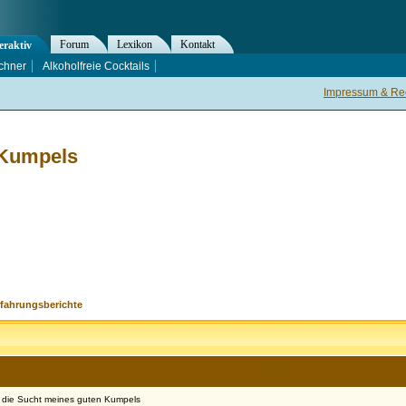
Forum
Lexikon
Kontakt
eraktiv
chner
Alkoholfreie Cocktails
Impressum & Rec
 Kumpels
rfahrungsberichte
Nachricht
 die Sucht meines guten Kumpels