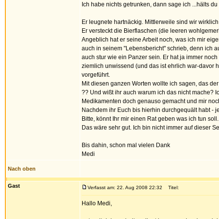
Ich habe nichts getrunken, dann sage ich ...hälts du
Er leugnete hartnäckig. Mittlerweile sind wir wirkl
Er versteckt die Bierflaschen (die leeren wohlgemer
Angeblich hat er seine Arbeit noch, was ich mir eige
auch in seinem "Lebensbericht" schrieb, denn ich au
auch stur wie ein Panzer sein. Er hat ja immer noch
ziemlich unwissend (und das ist ehrlich war-davor 
vorgeführt.
Mit diesen ganzen Worten wollte ich sagen, das der 
?? Und wißt ihr auch warum ich das nicht mache? Ic
Medikamenten doch genauso gemacht und mir noch hi
Nachdem ihr Euch bis hierhin durchgequält habt - je
Bitte, könnt Ihr mir einen Rat geben was ich tun so
Das wäre sehr gut. Ich bin nicht immer auf dieser S
Bis dahin, schon mal vielen Dank
Medi
Nach oben
Gast
Verfasst am: 22. Aug 2008 22:32
Titel:
Hallo Medi,