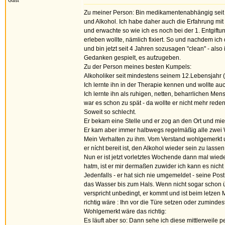
Gast
Zu meiner Person: Bin medikamentenabhängig seit m
und Alkohol. Ich habe daher auch die Erfahrung mi
und erwachte so wie ich es noch bei der 1. Entgiftu
erleben wollte, nämlich fixiert. So und nachdem ich
und bin jetzt seit 4 Jahren sozusagen "clean" - als
Gedanken gespielt, es aufzugeben.
Zu der Person meines besten Kumpels:
Alkoholiker seit mindestens seinem 12.Lebensjahr (ist
Ich lernte ihn in der Therapie kennen und wollte a
Ich lernte ihn als ruhigen, netten, beharrlichen Me
war es schon zu spät - da wollte er nicht mehr rede
Soweit so schlecht.
Er bekam eine Stelle und er zog an den Ort und mi
Er kam aber immer halbwegs regelmäßig alle zwei 
Mein Verhalten zu ihm. Vom Verstand wohlgemerkt un
er nícht bereit ist, den Alkohol wieder sein zu las
Nun er ist jetzt vorletztes Wochende dann mal wiede
hatm, ist er mir dermaßen zuwider ich kann es nich
Jedenfalls - er hat sich nie umgemeldet - seine P
das Wasser bis zum Hals. Wenn nicht sogar schon 
verspricht unbedingt, er kommt und ist beim letzen
richtig wäre : Ihn vor die Türe setzen oder zumind
Wohlgemerkt wäre das richtig:
Es läuft aber so: Dann sehe ich diese mittlerweile 