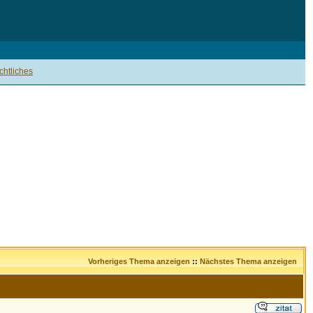
htliches
Vorheriges Thema anzeigen
::
Nächstes Thema anzeigen