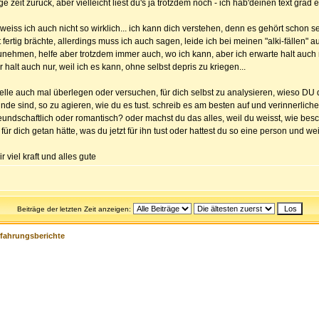
e zeit zurück, aber vielleicht liest du's ja trotzdem noch - ich hab'deinen text grad 
., weiss ich auch nicht so wirklich... ich kann dich verstehen, denn es gehört schon s
 fertig brächte, allerdings muss ich auch sagen, leide ich bei meinen "alki-fällen" 
unehmen, helfe aber trotzdem immer auch, wo ich kann, aber ich erwarte halt auch
er halt auch nur, weil ich es kann, ohne selbst depris zu kriegen...
 stelle auch mal überlegen oder versuchen, für dich selbst zu analysieren, wieso 
e sind, so zu agieren, wie du es tust. schreib es am besten auf und verinnerliche d
undschaftlich oder romantisch? oder machst du das alles, weil du weisst, wie beschi
r dich getan hätte, was du jetzt für ihn tust oder hattest du so eine person und w
viel kraft und alles gute
Beiträge der letzten Zeit anzeigen:
rfahrungsberichte