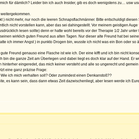
 mich für dämlich? Leider bin ich auch Insider, gib es doch wenigstens zu.... usw us
ich weitergekommen.
kt ) nicht mehr, nur noch die leeren Schnapsflachmänner. Bitte entschuldigt diesen
ntlich nicht vorstellen kann, aber das sei dahingestellt. Vor meinem geistigen Auge
sdrücklich lesen sollte) denn er hatte wohl bereits vor der Therapie 1/2 Jahr unt
 seinen wirklich guten Freund aus alten Tagen. Nur dieser alte Freund hat bei sein
hatte ich immer Angst ) in punkto Drogen bin, wusste ich nicht was ein Bon oder s
gute Freund genauso eine Flasche ist wie ich. Der eine kifft und ich bin nicht kon
h bin die ganze Zeit am Überlegen und dabei liegt es doch klar auf der Hand. Er
nterher eingeredet, das mich keiner versteht und alle so ungerecht und gemein 
tzt eine ganz präzise Frage:
ll. Wie ich mich verhalten soll? Oder zumindest einen Denkanstoß??
eite, es kann sein, dass dann etwas Zeit dazwischenliegt, aber lesen werde ich Eu