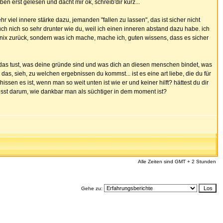
eben erst gelesen und dacht mir ok, schreib'dir kurz...
ehr viel innere stärke dazu, jemanden "fallen zu lassen", das ist sicher nicht
auch nich so sehr drunter wie du, weil ich einen inneren abstand dazu habe. ich
 nix zurück, sondern was ich mache, mache ich, guten wissens, dass es sicher
DU das tust, was deine gründe sind und was dich an diesen menschen bindet, was
as, sieh, zu welchen ergebnissen du kommst... ist es eine art liebe, die du für
ssen es ist, wenn man so weit unten ist wie er und keiner hilft? hättest du dir
eisst darum, wie dankbar man als süchtiger in dem moment ist?
Alle Zeiten sind GMT + 2 Stunden
Gehe zu: