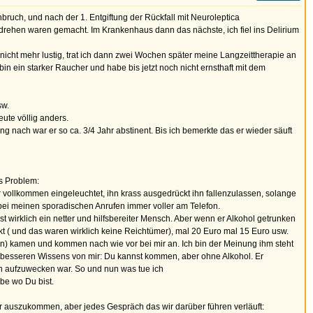
ch, und nach der 1. Entgiftung der Rückfall mit Neuroleptica
drehen waren gemacht. Im Krankenhaus dann das nächste, ich fiel ins Delirium
 nicht mehr lustig, trat ich dann zwei Wochen später meine Langzeittherapie an
in ein starker Raucher und habe bis jetzt noch nicht ernsthaft mit dem
sw.
ute völlig anders.
g nach war er so ca. 3/4 Jahr abstinent. Bis ich bemerkte das er wieder säuft
s Problem:
 vollkommen eingeleuchtet, ihn krass ausgedrückt ihn fallenzulassen, solange
r bei meinen sporadischen Anrufen immer voller am Telefon.
t wirklich ein netter und hilfsbereiter Mensch. Aber wenn er Alkohol getrunken
kt ( und das waren wirklich keine Reichtümer), mal 20 Euro mal 15 Euro usw.
en) kamen und kommen nach wie vor bei mir an. Ich bin der Meinung ihm steht
besseren Wissens von mir: Du kannst kommen, aber ohne Alkohol. Er
ien aufzuwecken war. So und nun was tue ich
be wo Du bist.
mir auszukommen, aber jedes Gespräch das wir darüber führen verläuft: