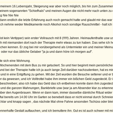
einem 16.Lebensjahr, Steigerung war aber noch möglich, bis hin zum Zusammenbru
t einem sogenannten "Schiefhals" und meinen Augen die nicht mehr nach unten zu 
ng Nie Nie Nie
 dann endlich die letzte Erfahrung auch noch gemacht hatte und glaubt mir das war
o ich nehme weder Medikamente noch Alkohol noch sonstige Rauschmittel - halt ich b
 kein Vertipper) sein erster Vollrausch mit 8 (!!!!!!) Jahren. Heimaufenthalte usw u
uch mit niemanden dort nach der Therapie mehr etwas zu tun haben. Das sehe ich he
nschen kennen. Er zog bei mir vorübergehend als Untermieter ein und meiner Meinun
n oder nur das übliche Gelaber "ja ja und dann höre ich morgen auf".
ete sich eine Wohnung.
Wochenenden mit dem Bus zu mir getuckert. So und hier beginnt mein persönliche
d bei der Therapie hatte ich ja auch lange Zeit darüber nachzudenken, hat es mir
sen und in eine Entgiftung zu gehen. Mit der Zeit wurden die Besuche seltener und e
r da gewesen, und ich Volltrottel habe ihm immer ein bißchen Geld zugesteckt. Er is
t beschreiben; also ich habe das Geld das ich entbehren konnte dann ihm zugestec
ost und die ganzen Mahnungen, Bankbriefe usw (war ja am Absender klar zu erkenn
über den Augenbrauen. Wenn er dann kam, immer dasselbe dämliche Ritual wider 
 Mal bereits um 14.00 Uhr im Garten so benebelt dass er nicht einmal durch Schre
est klar und knapp sagen , das nächste Mal ohne Fahne ansonsten Tschüss oder blei
pennerhafte Gestalt auftauchen, und ich bemuttere ihn. Gut es ist auch schwer mit 