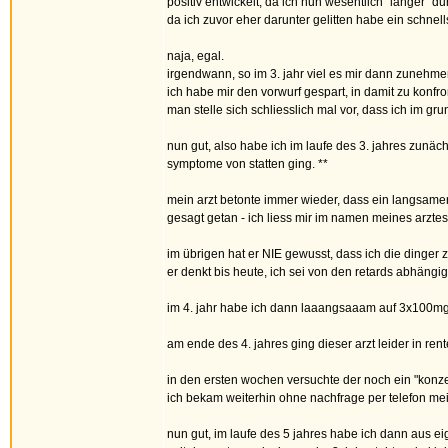
positiv entwickelt, da ich nun wesentlich "länger" du
da ich zuvor eher darunter gelitten habe ein schnells
naja, egal.
irgendwann, so im 3. jahr viel es mir dann zunehm
ich habe mir den vorwurf gespart, in damit zu konf
man stelle sich schliesslich mal vor, dass ich im g
nun gut, also habe ich im laufe des 3. jahres zun
symptome von statten ging. **
mein arzt betonte immer wieder, dass ein langsamer 
gesagt getan - ich liess mir im namen meines arztes r
im übrigen hat er NIE gewusst, dass ich die dinger 
er denkt bis heute, ich sei von den retards abhängig
im 4. jahr habe ich dann laaangsaaam auf 3x100mg 
am ende des 4. jahres ging dieser arzt leider in re
in den ersten wochen versuchte der noch ein "konzep
ich bekam weiterhin ohne nachfrage per telefon mei
nun gut, im laufe des 5 jahres habe ich dann aus e