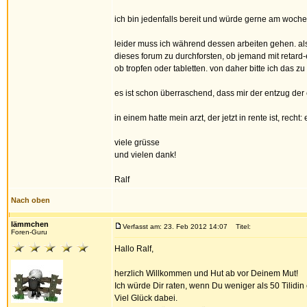
ich bin jedenfalls bereit und würde gerne am woc
leider muss ich während dessen arbeiten gehen. als
dieses forum zu durchforsten, ob jemand mit retard-e
ob tropfen oder tabletten. von daher bitte ich das 
es ist schon überraschend, dass mir der entzug der e
in einem hatte mein arzt, der jetzt in rente ist, recht: 
viele grüsse
und vielen dank!
Ralf
Nach oben
lämmchen
Verfasst am: 23. Feb 2012 14:07
Titel:
Foren-Guru
Hallo Ralf,
herzlich Willkommen und Hut ab vor Deinem Mut!
Ich würde Dir raten, wenn Du weniger als 50 Tilidi
Viel Glück dabei.