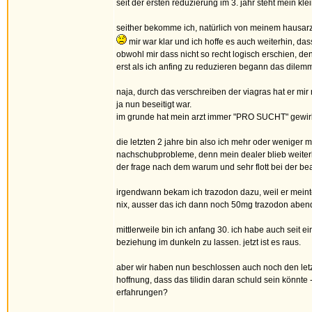
seit der ersten reduzierung im 3. jahr steht mein kl
seither bekomme ich, natürlich von meinem hausarzt
mir war klar und ich hoffe es auch weiterhin, da
obwohl mir dass nicht so recht logisch erschien, denn
erst als ich anfing zu reduzieren begann das dilemma.
naja, durch das verschreiben der viagras hat er mi
ja nun beseitigt war.
im grunde hat mein arzt immer "PRO SUCHT" gewi
die letzten 2 jahre bin also ich mehr oder weniger 
nachschubprobleme, denn mein dealer blieb weiterh
der frage nach dem warum und sehr flott bei der be
irgendwann bekam ich trazodon dazu, weil er meinte
nix, ausser das ich dann noch 50mg trazodon abend
mittlerweile bin ich anfang 30. ich habe auch seit e
beziehung im dunkeln zu lassen. jetzt ist es raus.
aber wir haben nun beschlossen auch noch den letzte
hoffnung, dass das tilidin daran schuld sein könnte 
erfahrungen?