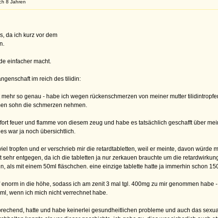
ach 8 Jahren
, da ich kurz vor dem
n.
de einfacher macht.
genschaft im reich des tilidin:
cht mehr so genau - habe ich wegen rückenschmerzen von meiner mutter tilidintrop
armen sohn die schmerzen nehmen.
ofort feuer und flamme von diesem zeug und habe es tatsächlich geschafft über m
s war ja noch übersichtlich.
 tropfen und er verschrieb mir die retardtabletten, weil er meinte, davon würde 
t sehr entgegen, da ich die tabletten ja nur zerkauen brauchte um die retardwirku
in, als mit einem 50ml fläschchen. eine einzige tablette hatte ja immerhin schon 1
f enorm in die höhe, sodass ich am zenit 3 mal tgl. 400mg zu mir genommen habe -
l, wenn ich mich nicht verrechnet habe.
ntsprechend, hatte und habe keinerlei gesundheitlichen probleme und auch das sexua