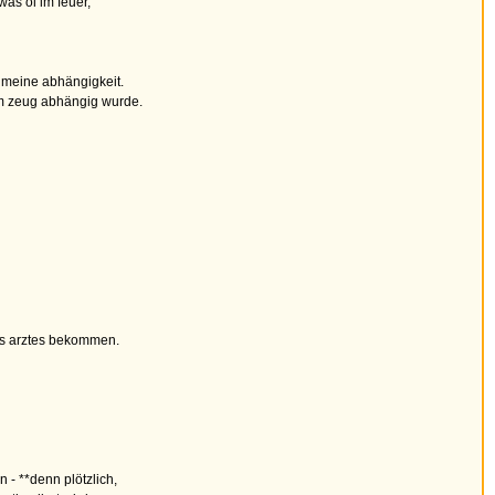
was öl im feuer,
 meine abhängigkeit.
sem zeug abhängig wurde.
es arztes bekommen.
 - **denn plötzlich,