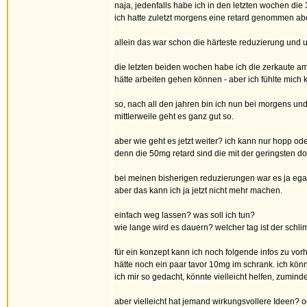
naja, jedenfalls habe ich in den letzten wochen die
ich hatte zuletzt morgens eine retard genommen ab
allein das war schon die härteste reduzierung und u
die letzten beiden wochen habe ich die zerkaute am 
hätte arbeiten gehen können - aber ich fühlte mich 
so, nach all den jahren bin ich nun bei morgens un
mittlerweile geht es ganz gut so.
aber wie geht es jetzt weiter? ich kann nur hopp ode
denn die 50mg retard sind die mit der geringsten dos
bei meinen bisherigen reduzierungen war es ja egal,
aber das kann ich ja jetzt nicht mehr machen.
einfach weg lassen? was soll ich tun?
wie lange wird es dauern? welcher tag ist der schl
für ein konzept kann ich noch folgende infos zu v
hätte noch ein paar tavor 10mg im schrank. ich kön
ich mir so gedacht, könnte vielleicht helfen, zumind
aber vielleicht hat jemand wirkungsvollere Ideen?