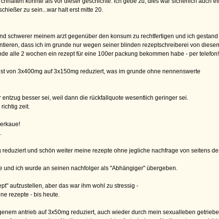
rchhalten konnte als vor dieser geschichte. ich gebe zu, dies war sicherlich auch et
chießer zu sein...war halt erst mitte 20.
end schwerer meinem arzt gegenüber den konsum zu rechtfertigen und ich gestand
rontieren, dass ich im grunde nur wegen seiner blinden rezeptschreiberei von die
runde alle 2 wochen ein rezept für eine 100er packung bekommen habe - per telefon!
ächst von 3x400mg auf 3x150mg reduziert, was im grunde ohne nennenswerte
entzug besser sei, weil dann die rückfallquote wesentlich geringer sei.
ichtig zeit.
zerkaue!
.
reduziert und schön weiter meine rezepte ohne jegliche nachfrage von seitens d
nte und ich wurde an seinen nachfolger als "Abhängiger" übergeben.
t" aufzustellen, aber das war ihm wohl zu stressig -
ne rezepte - bis heute.
igenem antrieb auf 3x50mg reduziert, auch wieder durch mein sexualleben getrieben