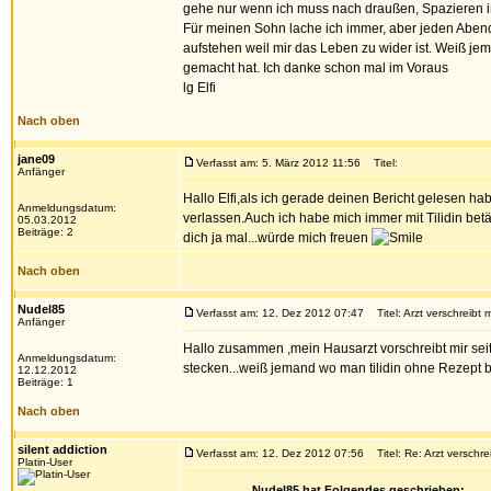
gehe nur wenn ich muss nach draußen, Spazieren im
Für meinen Sohn lache ich immer, aber jeden Abend
aufstehen weil mir das Leben zu wider ist. Weiß jem
gemacht hat. Ich danke schon mal im Voraus
lg Elfi
Nach oben
jane09
Verfasst am: 5. März 2012 11:56
Titel:
Anfänger
Hallo Elfi,als ich gerade deinen Bericht gelesen 
Anmeldungsdatum:
verlassen.Auch ich habe mich immer mit Tilidin bet
05.03.2012
Beiträge: 2
dich ja mal...würde mich freuen
Nach oben
Nudel85
Verfasst am: 12. Dez 2012 07:47
Titel: Arzt verschreibt m
Anfänger
Hallo zusammen ,mein Hausarzt vorschreibt mir seit e
Anmeldungsdatum:
stecken...weiß jemand wo man tilidin ohne Rezept 
12.12.2012
Beiträge: 1
Nach oben
silent addiction
Verfasst am: 12. Dez 2012 07:56
Titel: Re: Arzt verschrei
Platin-User
Nudel85 hat Folgendes geschrieben: