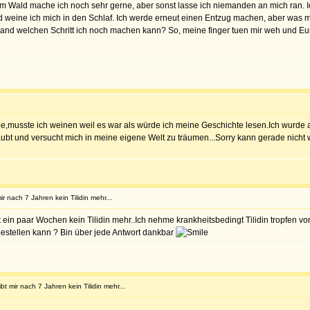
 Wald mache ich noch sehr gerne, aber sonst lasse ich niemanden an mich ran. Ic
 weine ich mich in den Schlaf. Ich werde erneut einen Entzug machen, aber was m
and welchen Schritt ich noch machen kann? So, meine finger tuen mir weh und Eure 
habe,musste ich weinen weil es war als würde ich meine Geschichte lesen.Ich wu
äubt und versucht mich in meine eigene Welt zu träumen...Sorry kann gerade nicht 
ir nach 7 Jahren kein Tilidin mehr...
in paar Wochen kein Tilidin mehr..Ich nehme krankheitsbedingt Tilidin tropfen von s
bestellen kann ? Bin über jede Antwort dankbar
bt mir nach 7 Jahren kein Tilidin mehr...