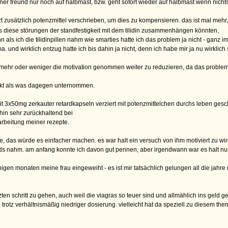
einer freund nur noch auf halbmast, bzw. geht sofort wieder auf halbmast wenn nichts 
 zusätzlich potenzmittel verschrieben, um dies zu kompensieren. das ist mal mehr,
ss diese störungen der standfestigkeit mit dem tilidin zusammenhängen könnten,
 als ich die tilidinpillen nahm wie smarties hatte ich das problem ja nicht - ganz im
 und wirklich entzug hatte ich bis dahin ja nicht, denn ich habe mir ja nu wirklich s
r mehr oder weniger die motivation genommen weiter zu reduzieren, da das problem 
rkt als was dagegen unternommen.
mit 3x50mg zerkauter retardkapseln verziert mit potenzmittelchen durchs leben gesch
in sehr zurückhaltend bei
arbeitung meiner rezepte.
, das würde es einfacher machen. es war halt ein versuch von ihm motiviert zu wir
s nahm. am anfang konnte ich davon gut pennen, aber irgendwann war es halt nur 
inigen monaten meine frau eingeweiht - es ist mir tatsächlich gelungen all die jahre 
n schritt zu gehen, auch weil die viagras so teuer sind und allmählich ins geld g
- trotz verhältnismäßig niedriger dosierung. vielleicht hat da speziell zu diesem t