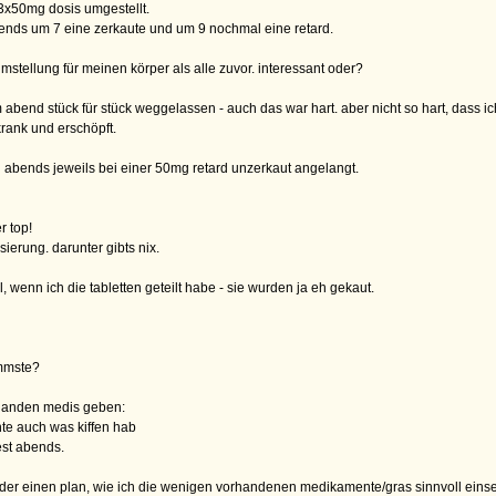
 3x50mg dosis umgestellt.
ends um 7 eine zerkaute und um 9 nochmal eine retard.
mstellung für meinen körper als alle zuvor. interessant oder?
abend stück für stück weggelassen - auch das war hart. aber nicht so hart, dass ic
krank und erschöpft.
d abends jeweils bei einer 50mg retard unzerkaut angelangt.
r top!
ierung. darunter gibts nix.
 wenn ich die tabletten geteilt habe - sie wurden ja eh gekaut.
immste?
orhanden medis geben:
nte auch was kiffen hab
est abends.
 oder einen plan, wie ich die wenigen vorhandenen medikamente/gras sinnvoll eins