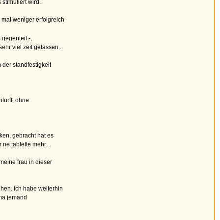
stimuliert wird.
 mal weniger erfolgreich
 gegenteil -,
ehr viel zeit gelassen...
der standfestigkeit
lurft, ohne
ken, gebracht hat es
ne tablette mehr...
meine frau in dieser
ehen. ich habe weiterhin
hema jemand