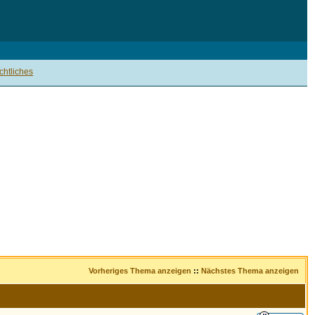
htliches
Vorheriges Thema anzeigen
::
Nächstes Thema anzeigen