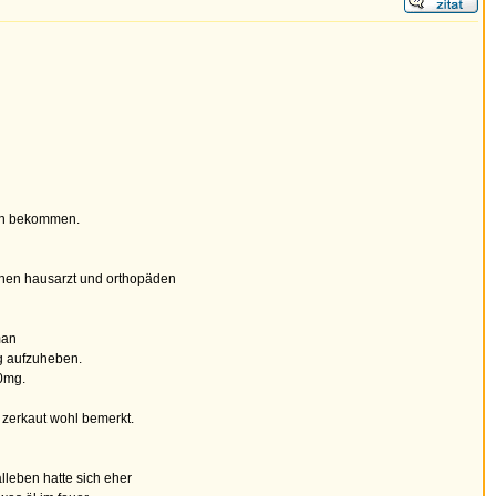
fen bekommen.
einen hausarzt und orthopäden
man
ng aufzuheben.
50mg.
 zerkaut wohl bemerkt.
lleben hatte sich eher