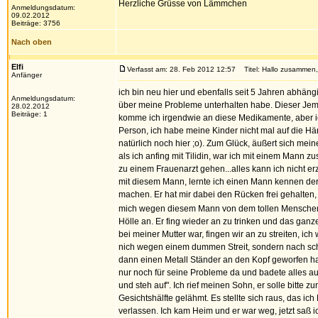
Herzliche Grüsse von Lämmchen
Anmeldungsdatum:
09.02.2012
Beiträge: 3756
Nach oben
Elfi
Verfasst am: 28. Feb 2012 12:57
Titel: Hallo zusammen,
Anfänger
ich bin neu hier und ebenfalls seit 5 Jahren abhän
Anmeldungsdatum:
über meine Probleme unterhalten habe. Dieser Jeman
28.02.2012
Beiträge: 1
komme ich irgendwie an diese Medikamente, aber ich
Person, ich habe meine Kinder nicht mal auf die Hän
natürlich noch hier ;o). Zum Glück, äußert sich me
als ich anfing mit Tilidin, war ich mit einem Mann z
zu einem Frauenarzt gehen...alles kann ich nicht e
mit diesem Mann, lernte ich einen Mann kennen der 1
machen. Er hat mir dabei den Rücken frei gehalten, 
mich wegen diesem Mann von dem tollen Mensch
Hölle an. Er fing wieder an zu trinken und das gan
bei meiner Mutter war, fingen wir an zu streiten, 
nich wegen einem dummen Streit, sondern nach sc
dann einen Metall Ständer an den Kopf geworfen hab
nur noch für seine Probleme da und badete alles au
und steh auf". Ich rief meinen Sohn, er solle bitte
Gesichtshälfte gelähmt. Es stellte sich raus, das
verlassen. Ich kam Heim und er war weg, jetzt saß 