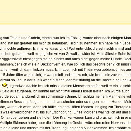
gig von Telidin und Codein, einmal war ich im Entzug, wurde aber nach einigen Mo
d, hat mir geraten um mich zu betäuben, Tilidin zu nehmen. Ich habe mein Leben n
 möchte aufhören. Ich merke, dass ich oft Wut entwickle, die sehr schlimm ist und 
dchen gehauen weil mir jegliche Art von Gewalt zuwider ist. Mein ältester Sohn ist 
ine Aggressivität nicht gegen meine Kinder und auch nicht gegen meine Hunde. Do
usammen, der sich wie ein Diktator verhielt. Wie soll ich das beschreiben? Ich muss
rzählen, weil ich dann kotzen muss. Ich habe mich mit Tilidin weg gebiemt um es a
5 Jahre älter war als ich, er war so toll und lieb zu mir, wie ich es nie zuvor ke
er war so lieb. In der Klinik war ein Mann, der mir ständig an die Backe hing und
en
(. Irgendwie dachte ich, ich müsse diesen Menschen helfen weil er ein so sch
ze Geld aus zugeben. Ich konnte mir nicht mal einen Friseur leisten. ich wurde au
ich wurde sogar handgreiflich im schlimmsten Sinne. Ich schlug meinem Mann eine vo
hlimmen Beschimpfungen und nach anschreien oder schlagen meiner Hunde. Mein 
e, wurde ich wach, denn ich hätte ihn damit töten können. Ich ging zur Therapie 
s was er verbrochen hat, bis zur Erschöpfung. Eines Morgens wachte ich auf und spü
 zur Oma rüber gehen und sie holen. Der Krankenwagen kam und brachte mich in eine
 ich Multiple Sklerose habe, aber die Lähmung im Gesicht wäre eine reine Nerven
ich da alleine und musste mit der Trennung und der MS klar kommen. Ich erhöhte mei