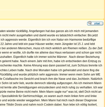
naten wieder rückfällig. Angefangen hat das ganze als ich mich mit jemanden
icht mehr ausgehalten und damit wurde es tatsächlich einfacher. Bis jetzt
ich aggressiv werde. Eigentlich bin ich von Natur ein Harmonie bedürftige
22 Jahre und lebt ein paar Häuser weiter, mein Jüngster ist 15 J. und lebt
ch bei anderen Menschen, muss ich mich wirklich am Riemen reißen. Zu der Zeit
te wenn er wollte, ich durfte nie alleine das Haus verlassen und schon gar nicht
uszuhalten. Eigentlich hatte ich immer solche Männer . Nach dieser Beziehung
nnen gelernt habe. Nach einem Jahr mit ihm, habe ich entschieden den Entzug zu
 Geschenke machte. Keine Ahnung was dann passiert ist, zum Schluss trennte ich
lechtes Leben hatte. Nach drei Monaten habe ich geheiratet und dann fing die
ch Rückfällig und wurde plötzlich sehr aggressiv. Immer wenn mein Sohn am WE
lle Colaflasche ins Gesicht und brach ihm die Nase und das Jochbein. Natürlich
Sohn ist sehr lieb, wurde dennoch ständig aufgezogen. Als ich meinem Mann
und lernte alle Demütigungen einzustecken und mich ruhig zu verhalten. Ich war
rte meine Beine nicht mehr. Mein Mann sagte nur" was ist, stell Dich nicht an
 Spezialklinik für Gerhirnschläge, es waren auch mein linker Arm und linke
sache und würde wieder weggehen. Mein Mann hat mich nach dieser Diagnose
ne Tilidin Dosis und nahm noch Codein dabei. Nun lebe ich völlig Isoliert,