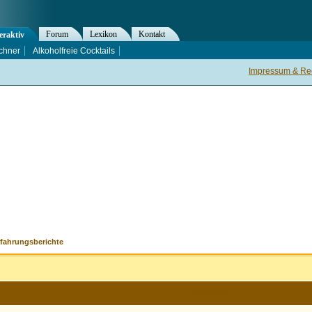
Forum
Lexikon
Kontakt
eraktiv
chner
Alkoholfreie Cocktails
Impressum & Rec
rfahrungsberichte
Nachricht