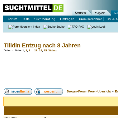
Startseite
Magazin
Int
Forum
Tests
Suchtberatung
Umfragen
Promillerechner
BMI-Re
Index
Suche
FAQ
Login
Tilidin Entzug nach 8 Jahren
Gehe zu Seite
1
,
2
,
3
...
23
,
24
,
25
Weiter
Drogen-Forum Foren-Übersicht
->
E
Autor