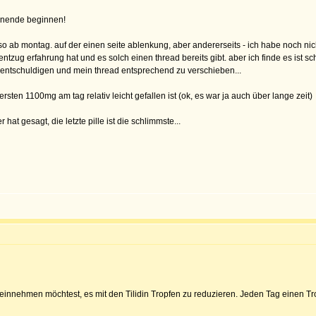
henende beginnen!
o ab montag. auf der einen seite ablenkung, aber andererseits - ich habe noch nic
ntzug erfahrung hat und es solch einen thread bereits gibt. aber ich finde es ist s
zu entschuldigen und mein thread entsprechend zu verschieben...
rsten 1100mg am tag relativ leicht gefallen ist (ok, es war ja auch über lange zeit)
er hat gesagt, die letzte pille ist die schlimmste...
n einnehmen möchtest, es mit den Tilidin Tropfen zu reduzieren. Jeden Tag einen T