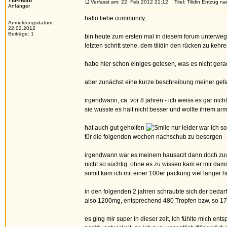
Tili-Heini
Verfasst am: 22. Feb 2012 21:12
Titel: Tilidin Entzug n
Anfänger
hallo liebe community,
Anmeldungsdatum:
22.02.2012
Beiträge: 1
bin heute zum ersten mal in diesem forum unterwegs
letzten schritt stehe, dem tilidin den rücken zu kehre
habe hier schon einiges gelesen, was es nicht gera
aber zunächst eine kurze beschreibung meiner gefan
irgendwann, ca. vor 8 jahren - ich weiss es gar ni
sie wusste es halt nicht besser und wollte ihrem 
hat auch gut geholfen
nur leider war ich s
für die folgenden wochen nachschub zu besorgen - e
irgendwann war es meinem hausarzt dann doch zuviel
nicht so süchtig. ohne es zu wissen kam er mir dami
somit kam ich mit einer 100er packung viel länger h
in den folgenden 2 jahren schraubte sich der bedar
also 1200mg, entsprechend 480 Tropfen bzw. so 17m
es ging mir super in dieser zeit, ich fühlte mich e