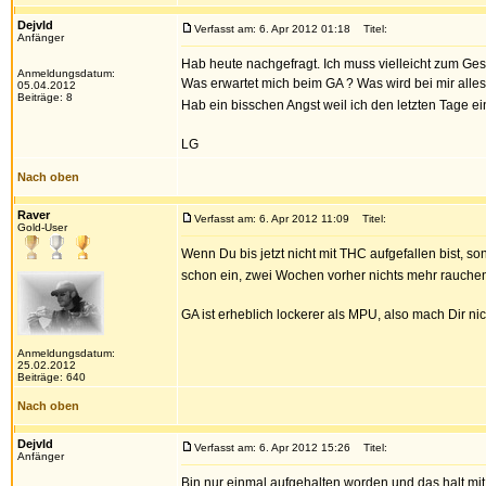
DejvId
Verfasst am: 6. Apr 2012 01:18
Titel:
Anfänger
Hab heute nachgefragt. Ich muss vielleicht zum Ges
Anmeldungsdatum:
Was erwartet mich beim GA ? Was wird bei mir alles
05.04.2012
Beiträge: 8
Hab ein bisschen Angst weil ich den letzten Tage e
LG
Nach oben
Raver
Verfasst am: 6. Apr 2012 11:09
Titel:
Gold-User
Wenn Du bis jetzt nicht mit THC aufgefallen bist, so
schon ein, zwei Wochen vorher nichts mehr rauchen
GA ist erheblich lockerer als MPU, also mach Dir n
Anmeldungsdatum:
25.02.2012
Beiträge: 640
Nach oben
DejvId
Verfasst am: 6. Apr 2012 15:26
Titel:
Anfänger
Bin nur einmal aufgehalten worden und das halt mit