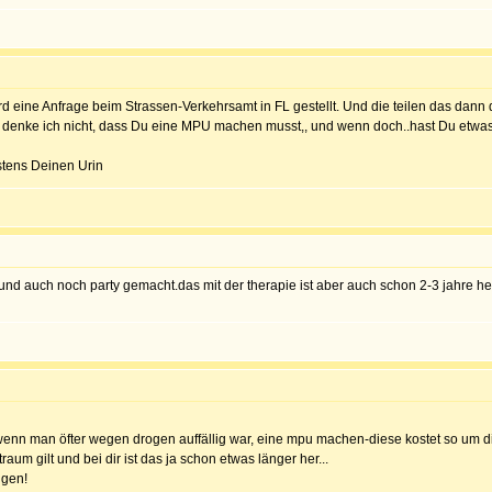
 eine Anfrage beim Strassen-Verkehrsamt in FL gestellt. Und die teilen das dann
t, denke ich nicht, dass Du eine MPU machen musst,, und wenn doch..hast Du etwa
stens Deinen Urin
 und auch noch party gemacht.das mit der therapie ist aber auch schon 2-3 jahre her
, wenn man öfter wegen drogen auffällig war, eine mpu machen-diese kostet so um 
raum gilt und bei dir ist das ja schon etwas länger her...
igen!