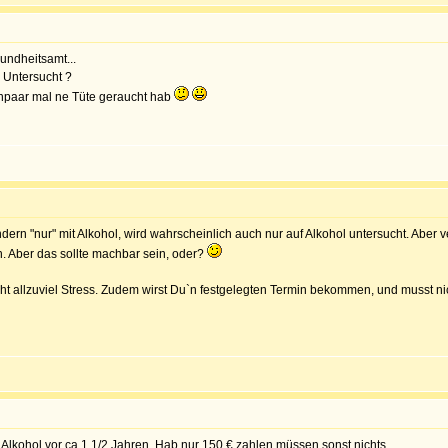
undheitsamt...
 Untersucht ?
inpaar mal ne Tüte geraucht hab
ndern "nur" mit Alkohol, wird wahrscheinlich auch nur auf Alkohol untersucht. Aber 
. Aber das sollte machbar sein, oder?
icht allzuviel Stress. Zudem wirst Du`n festgelegten Termin bekommen, und musst n
 Alkohol vor ca 1 1/2 Jahren. Hab nur 150 € zahlen müssen sonst nichts.