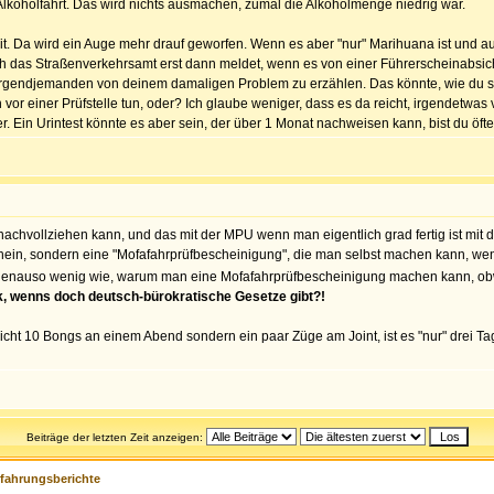
 Alkoholfahrt. Das wird nichts ausmachen, zumal die Alkoholmenge niedrig war.
t. Da wird ein Auge mehr drauf geworfen. Wenn es aber "nur" Marihuana ist und auch
ch das Straßenverkehrsamt erst dann meldet, wenn es von einer Führerscheinabsich
irgendjemanden von deinem damaligen Problem zu erzählen. Das könnte, wie du sel
or einer Prüfstelle tun, oder? Ich glaube weniger, dass es da reicht, irgendetwas
er. Ein Urintest könnte es aber sein, der über 1 Monat nachweisen kann, bist du ö
achvollziehen kann, und das mit der MPU wenn man eigentlich grad fertig ist mit dem
hein, sondern eine "Mofafahrprüfbescheinigung", die man selbst machen kann, w
ch genauso wenig wie, warum man eine Mofafahrprüfbescheinigung machen kann, ob
, wenns doch deutsch-bürokratische Gesetze gibt?!
so nicht 10 Bongs an einem Abend sondern ein paar Züge am Joint, ist es "nur" dre
Beiträge der letzten Zeit anzeigen:
rfahrungsberichte