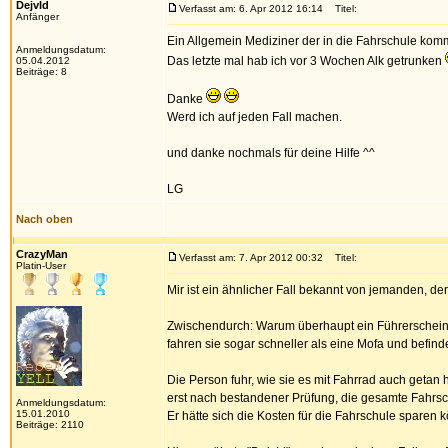
DejvId
Verfasst am: 6. Apr 2012 16:14
Titel:
Anfänger
Ein Allgemein Mediziner der in die Fahrschule komm
Anmeldungsdatum:
Das letzte mal hab ich vor 3 Wochen Alk getrunken
05.04.2012
Beiträge: 8
Danke
Werd ich auf jeden Fall machen.
und danke nochmals für deine Hilfe ^^
LG
Nach oben
CrazyMan
Verfasst am: 7. Apr 2012 00:32
Titel:
Platin-User
Mir ist ein ähnlicher Fall bekannt von jemanden, der
Zwischendurch: Warum überhaupt ein Führerschein fü
fahren sie sogar schneller als eine Mofa und befind
Die Person fuhr, wie sie es mit Fahrrad auch getan h
erst nach bestandener Prüfung, die gesamte Fahrschul
Anmeldungsdatum:
15.01.2010
Er hätte sich die Kosten für die Fahrschule sparen
Beiträge: 2110