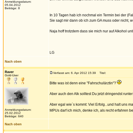
Anmeldungsdatum:
05.04.2012
Beiträge: 8
In 10 Tagen hab ich nochmal ein Termin bei der (Fah
Sie sagt mir dann ob ich zum GA muss oder nicht, wei
Naja hoff trotzdem dass sie mich nur auf Alkohol un
LG
Nach oben
Raver
Verfasst am: 6. Apr 2012 15:39
Titel:
Gold-User
Bitte was ist denn eine "Fahrschulärztin"?
Aber auch den Alk solltest Du jetzt dringendst runt
Aber egal wie`s kommt: Viel Erfolg...und halt uns 
Anmeldungsdatum:
MPUs darf ich mich, denke ich, als recht erfahren 
25.02.2012
Beiträge: 640
Nach oben