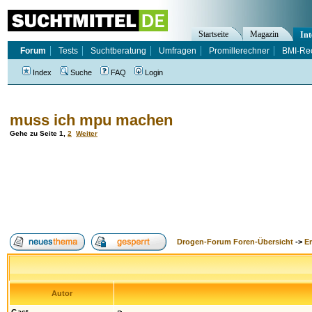
Startseite
Magazin
Int
Forum
Tests
Suchtberatung
Umfragen
Promillerechner
BMI-Re
Index
Suche
FAQ
Login
muss ich mpu machen
Gehe zu Seite
1
,
2
Weiter
Drogen-Forum Foren-Übersicht
->
E
Autor