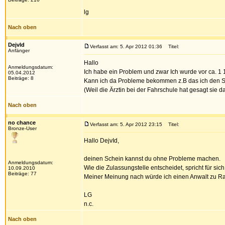
lg
Nach oben
DejvId
Verfasst am: 5. Apr 2012 01:36
Titel:
Anfänger
Hallo
Anmeldungsdatum:
Ich habe ein Problem und zwar Ich wurde vor ca. 1 
05.04.2012
Beiträge: 8
Kann ich da Probleme bekommen z.B das ich den S
(Weil die Ärztin bei der Fahrschule hat gesagt sie d
Nach oben
no chance
Verfasst am: 5. Apr 2012 23:15
Titel:
Bronze-User
Hallo DejvId,
deinen Schein kannst du ohne Probleme machen.
Anmeldungsdatum:
Wie die Zulassungstelle entscheidet, spricht für sich
10.09.2010
Beiträge: 77
Meiner Meinung nach würde ich einen Anwalt zu Ra
LG
n.c.
Nach oben