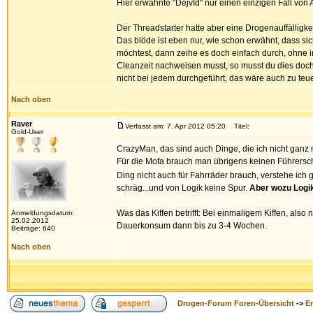
Hier erwähnte "DejvId" nur einen einzigen Fall von
Der Threadstarter hatte aber eine Drogenauffälligkei
Das blöde ist eben nur, wie schon erwähnt, dass si
möchtest, dann zeihe es doch einfach durch, ohne 
Cleanzeit nachweisen musst, so musst du dies doch v
nicht bei jedem durchgeführt, das wäre auch zu teu
Nach oben
Raver
Verfasst am: 7. Apr 2012 05:20
Titel:
Gold-User
CrazyMan, das sind auch Dinge, die ich nicht ganz n
Für die Mofa brauch man übrigens keinen Führersc
Ding nicht auch für Fahrräder brauch, verstehe i
schräg...und von Logik keine Spur.
Aber wozu Logik
Was das Kiffen betrifft: Bei einmaligem Kiffen, al
Anmeldungsdatum:
25.02.2012
Dauerkonsum dann bis zu 3-4 Wochen.
Beiträge: 640
Nach oben
Drogen-Forum Foren-Übersicht
->
E