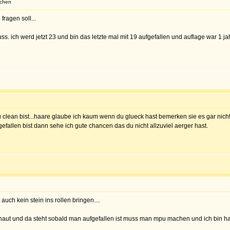
achen
fragen soll...
. ich werd jetzt 23 und bin das letzte mal mit 19 aufgefallen und auflage war 1 ja
u clean bist...haare glaube ich kaum wenn du glueck hast bemerken sie es gar nicht
fallen bist dann sehe ich gute chancen das du nicht allzuviel aerger hast.
ch kein stein ins rollen bringen....
haut und da steht sobald man aufgefallen ist muss man mpu machen und ich bin halt