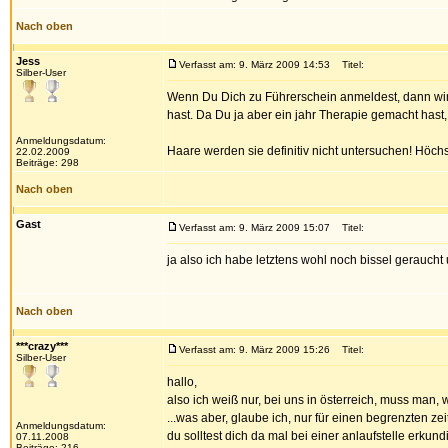
Nach oben
Jess
Verfasst am: 9. März 2009 14:53
Titel:
Silber-User
Wenn Du Dich zu Führerschein anmeldest, dann wird
hast. Da Du ja aber ein jahr Therapie gemacht has
Anmeldungsdatum:
Haare werden sie definitiv nicht untersuchen! Höch
22.02.2009
Beiträge: 298
Nach oben
Gast
Verfasst am: 9. März 2009 15:07
Titel:
ja also ich habe letztens wohl noch bissel geraucht
Nach oben
***crazy***
Verfasst am: 9. März 2009 15:26
Titel:
Silber-User
hallo,
also ich weiß nur, bei uns in österreich, muss man
...was aber, glaube ich, nur für einen begrenzten zeit
Anmeldungsdatum:
du solltest dich da mal bei einer anlaufstelle erkund
07.11.2008
Beiträge: 216