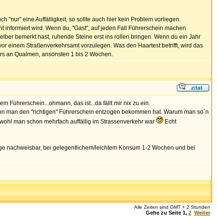
 "nur" eine Auffälligkeit, so sollte auch hier kein Problem vorliegen.
t informiert wird. Wenn du, "Gast", auf jeden Fall Führerschein machen
ber bemerkt hast, ruhende Steine erst ins rollen bringen. Wenn du ein Jahr
 vor einem Straßenverkehrsamt vorzulegen. Was den Haartest betrifft, wird das
fters an Qualmen, ansonsten 1 bis 2 Wochen.
 Führerschein...ohmann, das ist...da fällt mir nix zu ein.
enn man den "richtigen" Führerschein entzogen bekommen hat. Warum man so`n
wohl man schon mehrfach auffällig im Strassenverkehr war
Echt
i Tage nachweisbar, bei gelegentlichem/leichtem Konsum 1-2 Wochen und bei
Alle Zeiten sind GMT + 2 Stunden
Gehe zu Seite
1
,
2
Weiter