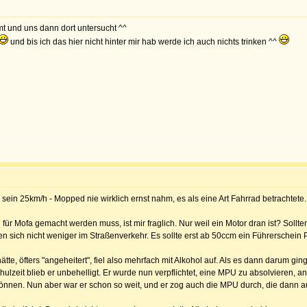
t und uns dann dort untersucht ^^
und bis ich das hier nicht hinter mir hab werde ich auch nichts trinken ^^
 sein 25km/h - Mopped nie wirklich ernst nahm, es als eine Art Fahrrad betrachtete.
r Mofa gemacht werden muss, ist mir fraglich. Nur weil ein Motor dran ist? Sollte
en sich nicht weniger im Straßenverkehr. Es sollte erst ab 50ccm ein Führerschein P
ätte, öfters "angeheitert", fiel also mehrfach mit Alkohol auf. Als es dann darum g
zeit blieb er unbehelligt. Er wurde nun verpflichtet, eine MPU zu absolvieren, ander
 können. Nun aber war er schon so weit, und er zog auch die MPU durch, die dann