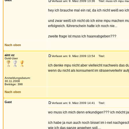
Gast
Verfasst am: 9. März 2009 13:36
Titel: muss ich mpu m
hey ich brauche mal ein rat, da ich nicht weiß wo ich 
und zwar weiß ich nicht ob ich eine mpu machen muss
erfolgreich. führerschein hatte ich noch nie...
zweite frage ist muss ich haareabgeben???
Nach oben
aint ez
Verfasst am: 9. März 2009 13:54
Titel:
Gold-User
ich denke mpu nicht aber vielleicht nachweis das d
wenn du nicht als konsument im strasenverkehr aufge
Anmeldungsdatum:
30.11.2008
Beiträge: 398
Nach oben
Gast
Verfasst am: 9. März 2009 14:41
Titel:
wo muss ich mich denn erkundigen??? ich möcht ja au
ich habe ja nun auch noch bissel im i-net nachgesc
wie ich das ganze angehen soll....