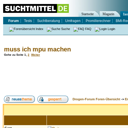
Startseite
Magazin
Int
Forum
Tests
Suchtberatung
Umfragen
Promillerechner
BMI-Re
Index
Suche
FAQ
Login
muss ich mpu machen
Gehe zu Seite
1
,
2
Weiter
Drogen-Forum Foren-Übersicht
->
E
Autor