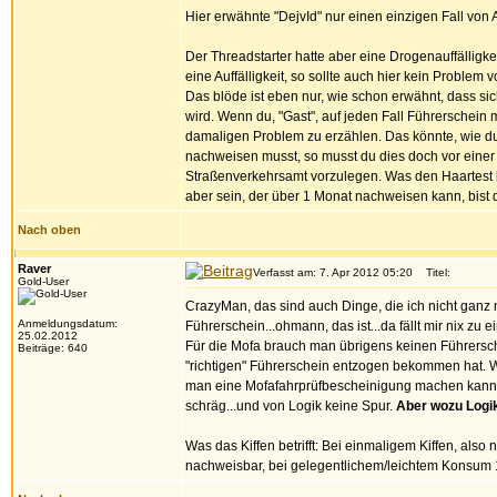
Hier erwähnte "DejvId" nur einen einzigen Fall von
Der Threadstarter hatte aber eine Drogenauffälligk
eine Auffälligkeit, so sollte auch hier kein Problem v
Das blöde ist eben nur, wie schon erwähnt, dass si
wird. Wenn du, "Gast", auf jeden Fall Führerschei
damaligen Problem zu erzählen. Das könnte, wie du 
nachweisen musst, so musst du dies doch vor einer P
Straßenverkehrsamt vorzulegen. Was den Haartest bet
aber sein, der über 1 Monat nachweisen kann, bist
Nach oben
Raver
Verfasst am: 7. Apr 2012 05:20
Titel:
Gold-User
CrazyMan, das sind auch Dinge, die ich nicht ganz 
Anmeldungsdatum:
Führerschein...ohmann, das ist...da fällt mir nix zu ei
25.02.2012
Für die Mofa brauch man übrigens keinen Führersc
Beiträge: 640
"richtigen" Führerschein entzogen bekommen hat. 
man eine Mofafahrprüfbescheinigung machen kann,
schräg...und von Logik keine Spur.
Aber wozu Logik
Was das Kiffen betrifft: Bei einmaligem Kiffen, also
nachweisbar, bei gelegentlichem/leichtem Konsum