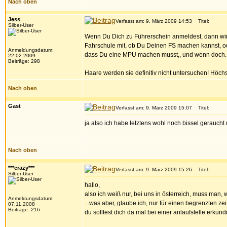
Nach oben
Jess
Verfasst am: 9. März 2009 14:53
Titel:
Silber-User
Wenn Du Dich zu Führerschein anmeldest, dann wird
Fahrschule mit, ob Du Deinen FS machen kannst, ode
Anmeldungsdatum:
dass Du eine MPU machen musst,, und wenn doch..
22.02.2009
Beiträge: 298
Haare werden sie definitiv nicht untersuchen! Höch
Nach oben
Gast
Verfasst am: 9. März 2009 15:07
Titel:
ja also ich habe letztens wohl noch bissel geraucht
Nach oben
***crazy***
Verfasst am: 9. März 2009 15:26
Titel:
Silber-User
hallo,
also ich weiß nur, bei uns in österreich, muss man
Anmeldungsdatum:
...was aber, glaube ich, nur für einen begrenzten zeit
07.11.2008
Beiträge: 216
du solltest dich da mal bei einer anlaufstelle erkund