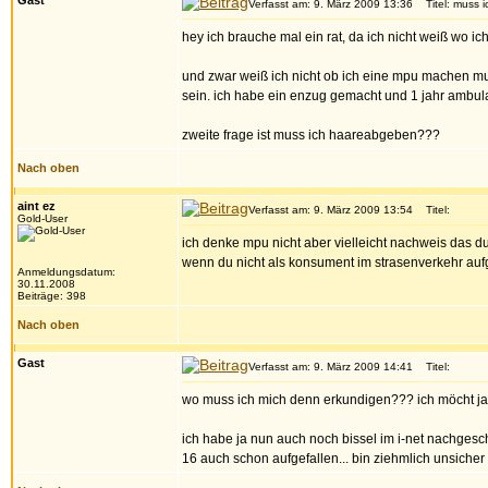
Gast
Verfasst am: 9. März 2009 13:36
Titel: muss 
hey ich brauche mal ein rat, da ich nicht weiß wo ich 
und zwar weiß ich nicht ob ich eine mpu machen muss
sein. ich habe ein enzug gemacht und 1 jahr ambulant
zweite frage ist muss ich haareabgeben???
Nach oben
aint ez
Verfasst am: 9. März 2009 13:54
Titel:
Gold-User
ich denke mpu nicht aber vielleicht nachweis das d
wenn du nicht als konsument im strasenverkehr aufge
Anmeldungsdatum:
30.11.2008
Beiträge: 398
Nach oben
Gast
Verfasst am: 9. März 2009 14:41
Titel:
wo muss ich mich denn erkundigen??? ich möcht ja au
ich habe ja nun auch noch bissel im i-net nachgesc
16 auch schon aufgefallen... bin ziehmlich unsicher