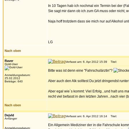
In 10 Tagen hab ich nochmal ein Termin bei der (Fah
Sie sagt mir dann ob ich zum GA muss oder nicht, wei
Naja hoff trotzdem dass sie mich nur auf Alkohol un
LG
Nach oben
Raver
Verfasst am: 6. Apr 2012 15:39
Titel:
Gold-User
Bitte was ist denn eine "Fahrschulärztin"?
Anmeldungsdatum:
25.02.2012
Aber auch den Alk solltest Du jetzt dringendst runt
Beiträge: 640
Aber egal wie`s kommt: Viel Erfolg...und halt uns
recht viel befasst in den letzten Jahren...nach vier
Nach oben
DejvId
Verfasst am: 6. Apr 2012 16:14
Titel:
Anfänger
Ein Allgemein Mediziner der in die Fahrschule komm
Anmeldungsdatum: