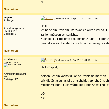
lg
Nach oben
DejvId
Verfasst am: 5. Apr 2012 01:36
Titel:
Anfänger
Hallo
Anmeldungsdatum:
Ich habe ein Problem und zwar Ich wurde vor ca. 1 
05.04.2012
Beiträge: 8
zahlen müssen sonst nichts.
Kann ich da Probleme bekommen z.B das ich den S
(Weil die Ärztin bei der Fahrschule hat gesagt sie d
Nach oben
no chance
Verfasst am: 5. Apr 2012 23:15
Titel:
Bronze-User
Hallo DejvId,
Anmeldungsdatum:
deinen Schein kannst du ohne Probleme machen.
10.09.2010
Beiträge: 77
Wie die Zulassungstelle entscheidet, spricht für sich
Meiner Meinung nach würde ich einen Anwalt zu Ra
LG
n.c.
Nach oben