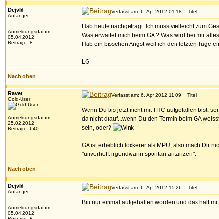
DejvId
Verfasst am: 6. Apr 2012 01:18
Titel:
Anfänger
Hab heute nachgefragt. Ich muss vielleicht zum Ges
Anmeldungsdatum:
Was erwartet mich beim GA ? Was wird bei mir alles
05.04.2012
Beiträge: 8
Hab ein bisschen Angst weil ich den letzten Tage e
LG
Nach oben
Raver
Verfasst am: 6. Apr 2012 11:09
Titel:
Gold-User
Wenn Du bis jetzt nicht mit THC aufgefallen bist, so
Anmeldungsdatum:
da nicht drauf...wenn Du den Termin beim GA weisst
25.02.2012
sein, oder?
Beiträge: 640
GA ist erheblich lockerer als MPU, also mach Dir ni
"unverhofft irgendwann spontan antanzen".
Nach oben
DejvId
Verfasst am: 6. Apr 2012 15:26
Titel:
Anfänger
Bin nur einmal aufgehalten worden und das halt mit
Anmeldungsdatum:
05.04.2012
Beiträge: 8