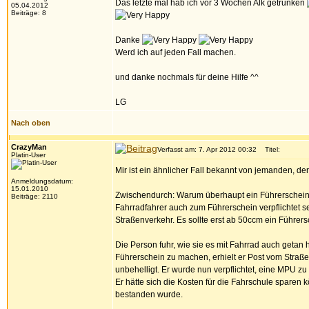
Das letzte mal hab ich vor 3 Wochen Alk getrunken
05.04.2012
Beiträge: 8
Danke
Werd ich auf jeden Fall machen.
und danke nochmals für deine Hilfe ^^
LG
Nach oben
CrazyMan
Verfasst am: 7. Apr 2012 00:32
Titel:
Platin-User
Mir ist ein ähnlicher Fall bekannt von jemanden, der
Anmeldungsdatum:
15.01.2010
Zwischendurch: Warum überhaupt ein Führerschein fü
Beiträge: 2110
Fahrradfahrer auch zum Führerschein verpflichtet se
Straßenverkehr. Es sollte erst ab 50ccm ein Führers
Die Person fuhr, wie sie es mit Fahrrad auch getan hä
Führerschein zu machen, erhielt er Post vom Straße
unbehelligt. Er wurde nun verpflichtet, eine MPU zu a
Er hätte sich die Kosten für die Fahrschule sparen
bestanden wurde.