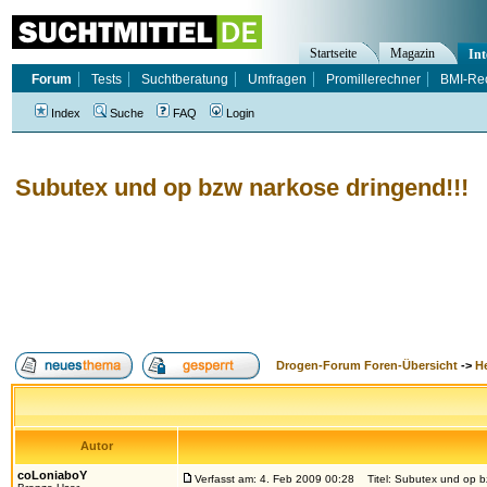
Startseite
Magazin
Int
Forum
Tests
Suchtberatung
Umfragen
Promillerechner
BMI-Re
Index
Suche
FAQ
Login
Subutex und op bzw narkose dringend!!!
Drogen-Forum Foren-Übersicht
->
H
Autor
coLoniaboY
Verfasst am: 4. Feb 2009 00:28
Titel: Subutex und op bz