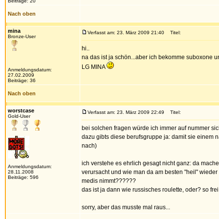
Beiträge: 20
Nach oben
mina
Verfasst am: 23. März 2009 21:40
Titel:
Bronze-User
hi..
na das ist ja schön...aber ich bekomme suboxone und
LG MINA
Anmeldungsdatum:
27.02.2009
Beiträge: 36
Nach oben
worstcase
Verfasst am: 23. März 2009 22:49
Titel:
Gold-User
bei solchen fragen würde ich immer auf nummer sich
dazu gibts diese berufsgruppe ja: damit sie einem
nach)
ich verstehe es ehrlich gesagt nicht ganz: da mach
Anmeldungsdatum:
verursacht und wie man da am besten "heil" wieder
28.11.2008
Beiträge: 596
medis nimmt??????
das ist ja dann wie russisches roulette, oder? so f
sorry, aber das musste mal raus...