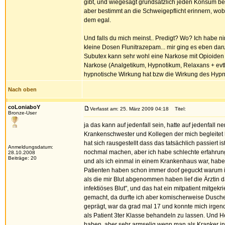
gibt, und wiegesagt grundsätzlich jeden Konsum be
aber bestimmt an die Schweigepflicht erinnern, wobe
dem egal.
Und falls du mich meinst.. Predigt? Wo? Ich habe 
kleine Dosen Flunitrazepam... mir ging es eben darum
Subutex kann sehr wohl eine Narkose mit Opioiden 
Narkose (Analgetikum, Hypnotikum, Relaxans + evt
hypnotische Wirkung hat bzw die Wirkung des Hypno
Nach oben
coLoniaboY
Verfasst am: 25. März 2009 04:18
Titel:
Bronze-User
ja das kann auf jedenfall sein, hatte auf jedenfall n
Krankenschwester und Kollegen der mich begleitet 
hat sich rausgestellt dass das tatsächlich passiert i
Anmeldungsdatum:
nochmal machen, aber ich habe schlechte erfahrung
28.10.2008
Beiträge: 20
und als ich einmal in einem Krankenhaus war, haben 
Patienten haben schon immer doof geguckt warum
als die mir Blut abgenommen haben lief die Ärztin
infektiöses Blut", und das hat ein mitpatient mitg
gemacht, da durfte ich aber komischerweise Duschen
geprägt, war da grad mal 17 und konnte mich irgend
als Patient 3ter Klasse behandeln zu lassen. Und 
haben, aber sehr armselig wenn man als Kranker in