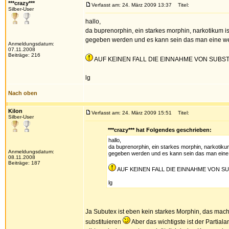
***crazy***
Verfasst am: 24. März 2009 13:37
Titel:
Silber-User
hallo,
da buprenorphin, ein starkes morphin, narkotikum 
gegeben werden und es kann sein das man eine wese
Anmeldungsdatum:
07.11.2008
Beiträge: 216
AUF KEINEN FALL DIE EINNAHME VON SUB
lg
Nach oben
Kilon
Verfasst am: 24. März 2009 15:51
Titel:
Silber-User
***crazy*** hat Folgendes geschrieben:
hallo,
da buprenorphin, ein starkes morphin, narkotiku
Anmeldungsdatum:
gegeben werden und es kann sein das man eine w
08.11.2008
Beiträge: 187
AUF KEINEN FALL DIE EINNAHME VON 
lg
Ja Subutex ist eben kein starkes Morphin, das mac
substituieren
Aber das wichtigste ist der Partia