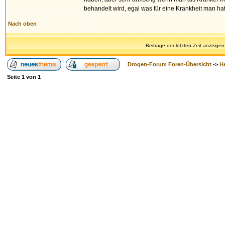
behandelt wird, egal was für eine Krankheit man hat.
Nach oben
Beiträge der letzten Zeit anzeigen
Drogen-Forum Foren-Übersicht
->
H
Seite
1
von
1