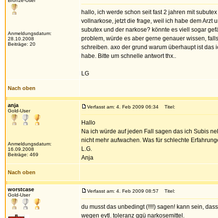
Bronze-User
hallo, ich werde schon seit fast 2 jahren mit subutex
vollnarkose, jetzt die frage, weil ich habe dem Arz
subutex und der narkose? könnte es viell sogar gefä
Anmeldungsdatum:
problem, würde es aber gerne genauer wissen, falls
28.10.2008
Beiträge: 20
schreiben. axo der grund warum überhaupt ist das ic
habe. Bitte um schnelle antwort thx..
LG
Nach oben
anja
Verfasst am: 4. Feb 2009 06:34
Titel:
Gold-User
Hallo
Na ich würde auf jeden Fall sagen das ich Subis ne
nicht mehr aufwachen. Was für schlechte Erfahrun
Anmeldungsdatum:
L.G.
16.09.2008
Beiträge: 469
Anja
Nach oben
worstcase
Verfasst am: 4. Feb 2009 08:57
Titel:
Gold-User
du musst das unbedingt (!!!!) sagen! kann sein, da
wegen evtl. toleranz ggü narkosemittel.