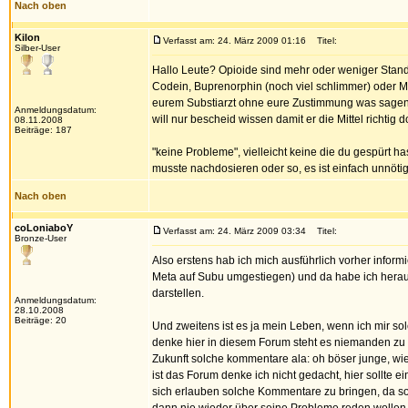
Nach oben
Kilon
Verfasst am: 24. März 2009 01:16
Titel:
Silber-User
Hallo Leute? Opioide sind mehr oder weniger Stand
Codein, Buprenorphin (noch viel schlimmer) oder Me
eurem Substiarzt ohne eure Zustimmung was sagen w
Anmeldungsdatum:
will nur bescheid wissen damit er die Mittel richtig
08.11.2008
Beiträge: 187
"keine Probleme", vielleicht keine die du gespürt h
musste nachdosieren oder so, es ist einfach unnöti
Nach oben
coLoniaboY
Verfasst am: 24. März 2009 03:34
Titel:
Bronze-User
Also erstens hab ich mich ausführlich vorher informi
Meta auf Subu umgestiegen) und da habe ich hera
darstellen.
Anmeldungsdatum:
28.10.2008
Beiträge: 20
Und zweitens ist es ja mein Leben, wenn ich mir so
denke hier in diesem Forum steht es niemanden zu s
Zukunft solche kommentare ala: oh böser junge, wie
ist das Forum denke ich nicht gedacht, hier sollte
sich erlauben solche Kommentare zu bringen, da so