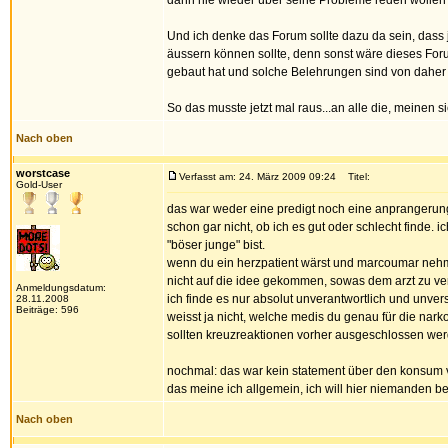
dann nie wieder über seine Probleme reden wolle
Und ich denke das Forum sollte dazu da sein, das
äussern können sollte, denn sonst wäre dieses For
gebaut hat und solche Belehrungen sind von daher t
So das musste jetzt mal raus...an alle die, meinen 
Nach oben
worstcase
Verfasst am: 24. März 2009 09:24
Titel:
Gold-User
das war weder eine predigt noch eine anprangerung
schon gar nicht, ob ich es gut oder schlecht finde. i
"böser junge" bist.
wenn du ein herzpatient wärst und marcoumar nehme
nicht auf die idee gekommen, sowas dem arzt zu v
Anmeldungsdatum:
ich finde es nur absolut unverantwortlich und unver
28.11.2008
Beiträge: 596
weisst ja nicht, welche medis du genau für die na
sollten kreuzreaktionen vorher ausgeschlossen we
nochmal: das war kein statement über den konsum v
das meine ich allgemein, ich will hier niemanden be
Nach oben