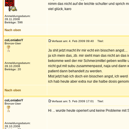
nimm das nicht auf die leichte schulter und sprich 
viel glück, karo
Anmeldungsdatum:
28.11.2008
Beiträge: 596
Nach oben
coLoniaboY
Verfasst am: 4. Feb 2009 09:40
Titel:
Bronze-User
Ja shit jetzt macht ihr mir echt ein bisschen angst....
ja ich mein das, zb. mir sieht man das nicht an das
bekomme weil der mir Schmerzmittel geben wollte u
Anmeldungsdatum:
nicht gut mit subu zusammenpasst, naja und dann war
28.10.2008
Beiträge: 20
patient dann behandelt zu werden.
Mist jetzt hab ich doch ein bisschen angst, ich wer
ich hab heute aber extra nur die halbe dosis genom
Nach oben
coLoniaboY
Verfasst am: 5. Feb 2009 17:01
Titel:
Bronze-User
Hi ... wurde heute operiert und keine Probleme mit
Anmeldungsdatum:
28.10.2008