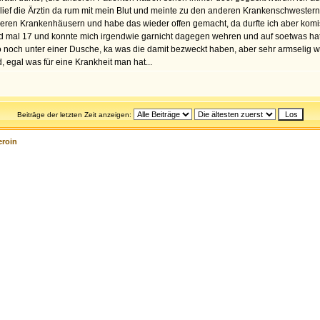
ef die Ärztin da rum mit mein Blut und meinte zu den anderen Krankenschwestern vo
nderen Krankenhäusern und habe das wieder offen gemacht, da durfte ich aber komi
ad mal 17 und konnte mich irgendwie garnicht dagegen wehren und auf soetwas hatte
 noch unter einer Dusche, ka was die damit bezweckt haben, aber sehr armselig 
 egal was für eine Krankheit man hat...
Beiträge der letzten Zeit anzeigen:
eroin