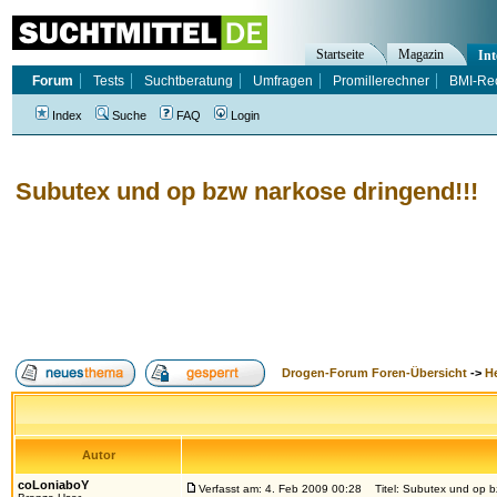
Startseite
Magazin
Int
Forum
Tests
Suchtberatung
Umfragen
Promillerechner
BMI-Re
Index
Suche
FAQ
Login
Subutex und op bzw narkose dringend!!!
Drogen-Forum Foren-Übersicht
->
H
Autor
coLoniaboY
Verfasst am: 4. Feb 2009 00:28
Titel: Subutex und op bz