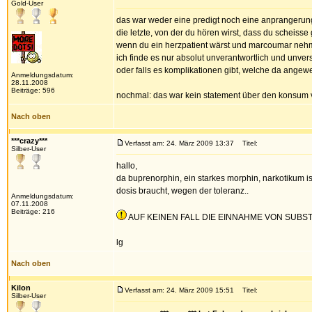
Gold-User
das war weder eine predigt noch eine anprangerung 
die letzte, von der du hören wirst, dass du scheisse
wenn du ein herzpatient wärst und marcoumar nehme
ich finde es nur absolut unverantwortlich und unver
oder falls es komplikationen gibt, welche da ange
Anmeldungsdatum:
28.11.2008
Beiträge: 596
nochmal: das war kein statement über den konsum v
Nach oben
***crazy***
Verfasst am: 24. März 2009 13:37
Titel:
Silber-User
hallo,
da buprenorphin, ein starkes morphin, narkotikum 
dosis braucht, wegen der toleranz..
Anmeldungsdatum:
07.11.2008
Beiträge: 216
AUF KEINEN FALL DIE EINNAHME VON SUB
lg
Nach oben
Kilon
Verfasst am: 24. März 2009 15:51
Titel:
Silber-User