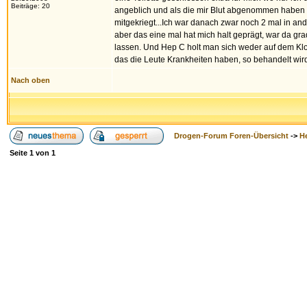
Beiträge: 20
angeblich und als die mir Blut abgenommen haben li
mitgekriegt...Ich war danach zwar noch 2 mal in a
aber das eine mal hat mich halt geprägt, war da gr
lassen. Und Hep C holt man sich weder auf dem Klo
das die Leute Krankheiten haben, so behandelt wird,
Nach oben
Drogen-Forum Foren-Übersicht
->
H
Seite
1
von
1