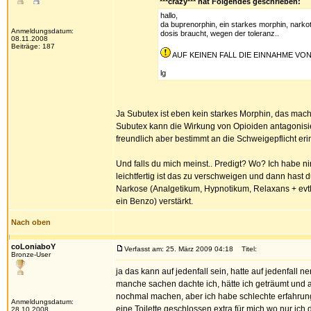
***crazy*** hat Folgendes geschrieben:
hallo,
da buprenorphin, ein starkes morphin, nark
Anmeldungsdatum:
dosis braucht, wegen der toleranz..
08.11.2008
Beiträge: 187
AUF KEINEN FALL DIE EINNAHME V
lg
Ja Subutex ist eben kein starkes Morphin, das mac
Subutex kann die Wirkung von Opioiden antagonisie
freundlich aber bestimmt an die Schweigepflicht eri
Und falls du mich meinst.. Predigt? Wo? Ich habe n
leichtfertig ist das zu verschweigen und dann hast
Narkose (Analgetikum, Hypnotikum, Relaxans + evt
ein Benzo) verstärkt.
Nach oben
coLoniaboY
Verfasst am: 25. März 2009 04:18
Titel:
Bronze-User
ja das kann auf jedenfall sein, hatte auf jedenfall 
manche sachen dachte ich, hätte ich geträumt und am
nochmal machen, aber ich habe schlechte erfahrung
Anmeldungsdatum:
eine Toilette geschlossen extra für mich wo nur 
28.10.2008