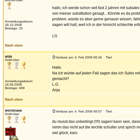
Bronze-User
hallo, ich werde schon seit fast 2 jahren mit subutex
von meiner substitution gesagt....Könnte es da prob
problem, würde es aber gerne genauer wissen, falls
Anmeldungsdatum:
sagen will halt, weil ich in der hinsicht schlechte e
28.10.2008
Beiträge: 20
LG
Nach oben
anja
Verfasst am: 4. Feb 2009 06:34
Titel:
Gold-User
Hallo
Na ich würde auf jeden Fall sagen das ich Subis ne
gemacht?
Anmeldungsdatum:
L.G.
16.09.2008
Beiträge: 469
Anja
Nach oben
worstcase
Verfasst am: 4. Feb 2009 08:57
Titel:
Gold-User
du musst das unbedingt (!!!!) sagen! kann sein, das
nimm das nicht auf die leichte schulter und sprich 
viel glück, karo