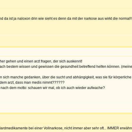
 da ist ja naloxon drin wie sieht es denn da mit der narkose aus wirkt die normal!
er gehen und einen arzt fragen, der sich auskennt!
 nach bestem wissen und gewissen die gesundheit betreffend helfen können. (mein
en sich manche gedanken, über die sucht und abhängigkeit, was sie für körperlich
t dem arzt, dass man medis nimmt??????
rei nach dem motto: schauen wir mal, ob ich auch wieder aufwache?
ardmedikamente bei einer Vollnarkose, nicht immer aber sehr oft... IMMER erwäh