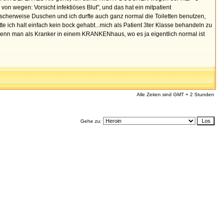
n wegen: Vorsicht infektiöses Blut", und das hat ein mitpatient
scherweise Duschen und ich durfte auch ganz normal die Toiletten benutzen,
 ich halt einfach kein bock gehabt...mich als Patient 3ter Klasse behandeln zu
wenn man als Kranker in einem KRANKENhaus, wo es ja eigentlich normal ist
Alle Zeiten sind GMT + 2 Stunden
Gehe zu: