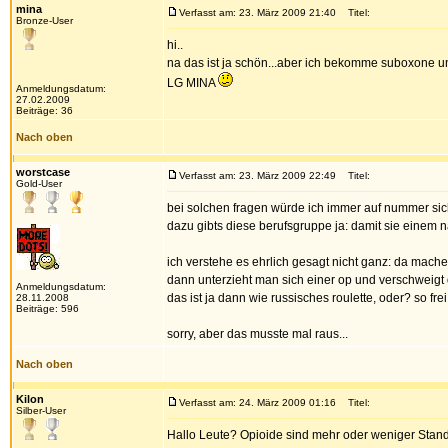
mina
Verfasst am: 23. März 2009 21:40
Titel:
Bronze-User
hi..
na das ist ja schön...aber ich bekomme suboxone und
LG MINA
Anmeldungsdatum:
27.02.2009
Beiträge: 36
Nach oben
worstcase
Verfasst am: 23. März 2009 22:49
Titel:
Gold-User
bei solchen fragen würde ich immer auf nummer sich
dazu gibts diese berufsgruppe ja: damit sie einem
ich verstehe es ehrlich gesagt nicht ganz: da mach
dann unterzieht man sich einer op und verschweig
Anmeldungsdatum:
das ist ja dann wie russisches roulette, oder? so f
28.11.2008
Beiträge: 596
sorry, aber das musste mal raus...
Nach oben
Kilon
Verfasst am: 24. März 2009 01:16
Titel:
Silber-User
Hallo Leute? Opioide sind mehr oder weniger Stand