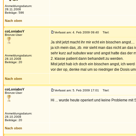
Anmeldungsdatum:
28.11.2008
Beiträge: 596
Nach oben
coLoniaboY
Verfasst am: 4. Feb 2009 09:40
Titel:
Bronze-User
Ja shit jetzt macht ihr mir echt ein bisschen angst....
ja ich mein das, zb. mir sieht man das nicht an da
sehr kurz auf subutex war und angst hatte das der 
Anmeldungsdatum:
2. klasse patient dann behandelt zu werden.
28.10.2008
Beiträge: 20
Mist jetzt hab ich doch ein bisschen angst, ich wer
vor der op, denke mal um so niedriger die Dosis ums
Nach oben
coLoniaboY
Verfasst am: 5. Feb 2009 17:01
Titel:
Bronze-User
Hi ... wurde heute operiert und keine Probleme mit
Anmeldungsdatum:
28.10.2008
Beiträge: 20
Nach oben