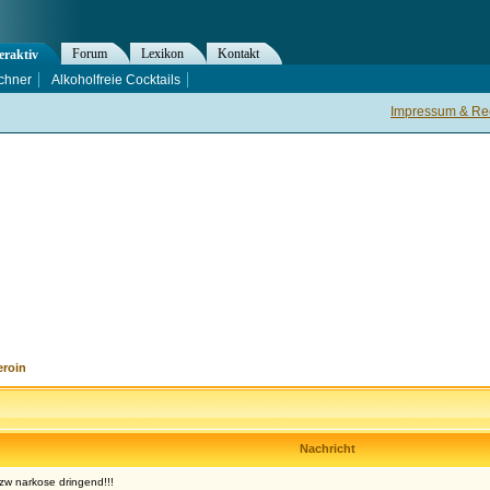
Forum
Lexikon
Kontakt
eraktiv
chner
Alkoholfreie Cocktails
Impressum & Rec
eroin
Nachricht
w narkose dringend!!!