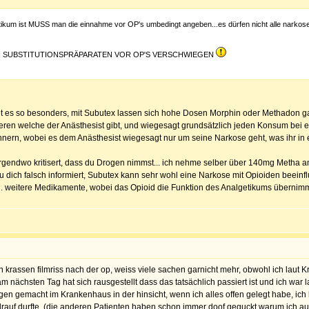
otikum ist MUSS man die einnahme vor OP's umbedingt angeben...es dürfen nicht alle narkos
ON SUBSTITUTIONSPRÄPARATEN VOR OP'S VERSCHWIEGEN
ht es so besonders, mit Subutex lassen sich hohe Dosen Morphin oder Methadon gar
ren welche der Anästhesist gibt, und wiegesagt grundsätzlich jeden Konsum bei 
nnern, wobei es dem Anästhesist wiegesagt nur um seine Narkose geht, was ihr in e
irgendwo kritisert, dass du Drogen nimmst... ich nehme selber über 140mg Metha 
 du dich falsch informiert, Subutex kann sehr wohl eine Narkose mit Opioiden beein
l. weitere Medikamente, wobei das Opioid die Funktion des Analgetikums übernim
nen krassen filmriss nach der op, weiss viele sachen garnicht mehr, obwohl ich lau
 nächsten Tag hat sich rausgestellt dass das tatsächlich passiert ist und ich war l
en gemacht im Krankenhaus in der hinsicht, wenn ich alles offen gelegt habe, ich
ich drauf durfte, (die anderen Patienten haben schon immer doof geguckt warum 