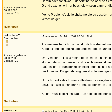
Heroin oder sonstwas.... der Arzt hat so oder so S
Grund dazu, er will nur bescheid wissen damit er die
Anmeldungsdatum:
08.11.2008
Beiträge: 187
"keine Probleme", vielleicht keine die du gespürt h
verschweigen.
Nach oben
coLoniaboY
Verfasst am: 24. März 2009 03:34
Titel:
Bronze-User
Also erstens hab ich mich ausführlich vorher infor
Subutex und die heutzutage angewendeten Narkotik
Anmeldungsdatum:
Und zweitens ist es ja mein Leben, wenn ich mir so
28.10.2008
Beiträge: 20
klopfen, denn die meisten sind ja nicht umsonst hi
dafür ist das Forum denke ich nicht gedacht, hier 
der Arbeit mit Drogenabhängigen absolut unangebr
Und ich denke das Forum sollte dazu da sein, dass
als Junkie weiss man ganz genau selber wann und i
So das musste jetzt mal raus...an alle die, meinen 
Nach oben
worstcase
Verfasst am: 24. März 2009 09:24
Titel: