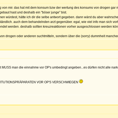
von mir. das hat mit dem konsum bzw der wertung des konsums von drogen gar nichts 
 gebaut hast und deshalb ein "böser junge" bist.
n würdest, hätte ich dir die selbe antwort gegeben. dann wärst du aber wahrsche
ständlich. auch dem behandelnden arzt gegenüber. egal, wie viel info man sich vor
wendet werden. deshalb sollten kreuzreaktionen vorher ausgeschlossen werden kö
on drogen oder anderen suchtmitteln, sondern über die (sorry) dummheit mancher p
ist MUSS man die einnahme vor OP's umbedingt angeben...es dürfen nicht alle na
STITUTIONSPRÄPARATEN VOR OP'S VERSCHWIEGEN