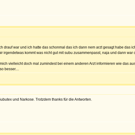
s ich drauf war und ich hatte das schonmal das ich dann nem arzt gesagt habe das 
mir irgendetwas kommt was nicht gut mit subu zusammenpasst, naja und dann war der
d mich vielleicht doch mal zumindest bei einem anderen Arzt informieren wie das au
o besser....
 Subutex und Narkose. Trotzdem thanks für die Antworten.