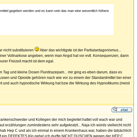
emittel gegeben werden und es kann sein das man eine wesentlich höhere
 nicht substituieren
Aber das wichtigste ist der Partialantagonismus...
einer Vollnarkose angeben, wenn man Angst hat vor evtl. Konsequenzen, dann
urer Freizeit macht ist dem egal.
am Tag und kleine Dosen Flunitrazepam... mir ging es eben darum, dass es
flussen und Opioide gehören nach wie vor zu einem der Standardmittel bei einer
mt und auch hypnotische Wirkung hat bzw die Wirkung des Hypnotikums (meist
t Krankenschwester und Kollegen der mich begleitet hattet voll wach war und
aut erzählungen zumindestens sehr aufgekratzt... Naja ich würds vielleicht nicht
 hab Hep C und als ich einmal in einem Krankenhaus war, haben die tatsächlich
ich auf ein DEFEKTES Klo gehe) ich durfte NICHT DUSCHEN wegen der HEP C