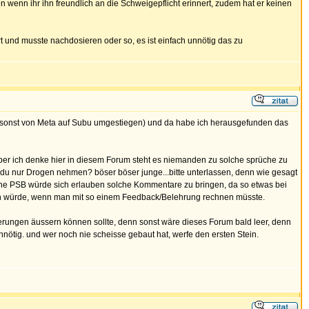
 wenn ihr ihn freundlich an die Schweigepflicht erinnert, zudem hat er keinen
rt und musste nachdosieren oder so, es ist einfach unnötig das zu
ht umsonst von Meta auf Subu umgestiegen) und da habe ich herausgefunden das
aber ich denke hier in diesem Forum steht es niemanden zu solche sprüche zu
t du nur Drogen nehmen? böser böser junge...bitte unterlassen, denn wie gesagt
meine PSB würde sich erlauben solche Kommentare zu bringen, da so etwas bei
len würde, wenn man mit so einem Feedback/Belehrung rechnen müsste.
erungen äussern können sollte, denn sonst wäre dieses Forum bald leer, denn
ötig. und wer noch nie scheisse gebaut hat, werfe den ersten Stein.