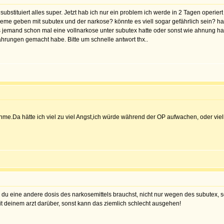
 substituiert alles super. Jetzt hab ich nur ein problem ich werde in 2 Tagen operiert
leme geben mit subutex und der narkose? könnte es viell sogar gefährlich sein? ha
 jemand schon mal eine vollnarkose unter subutex hatte oder sonst wie ahnung hat
rfahrungen gemacht habe. Bitte um schnelle antwort thx..
hme.Da hätte ich viel zu viel Angst,ich würde während der OP aufwachen, oder vie
s du eine andere dosis des narkosemittels brauchst, nicht nur wegen des subutex, 
mit deinem arzt darüber, sonst kann das ziemlich schlecht ausgehen!