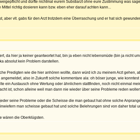
chweigepflicht und dürfte nichtmal eurem Substiarzt ohne eure Zustimmung was sagen
 Mittel richtig dosieren kann bzw. eben eher darauf achten kann...
ast, aber vlt. gabs für den Arzt trotzdem eine Überraschung und er hat sich gewunde
miert, da hier ja keiner geantwortet hat, bin ja eben nicht lebensmüde (bin ja nic
a absolut kein Problem darstellen.
lche Predigten wie die hier anhören wollte, dann würd ich zu meinem Arzt gehen, 
er angemeldet, also in Zukunft solche kommentare ala: oh böser junge, wie konntes
sollte ein Austausch ohne Wertung oder ähnlichem stattfinden, noch nicht einmal 
acht ist, schon alleine weil man dann nie wieder über seine Probleme reden wol
 jeder seine Probleme oder die Scheisse die man gebaut hat ohne solche Anprang
nwiefern man scheisse gebaut hat und solche Belehrungen sind von daher total unn
sie wären die Oberklügsten.