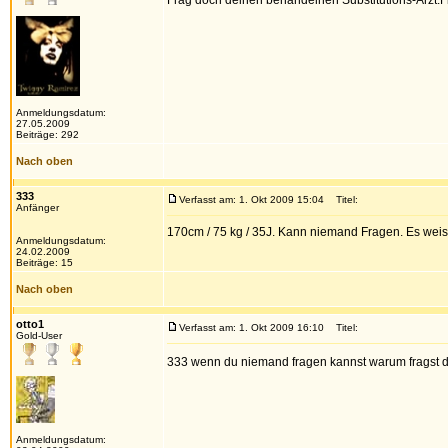
Frag doch deinen behandelnen Substitutions-Arzt.Fi
Anmeldungsdatum:
27.05.2009
Beiträge: 292
Nach oben
333
Verfasst am: 1. Okt 2009 15:04
Titel:
Anfänger
170cm / 75 kg / 35J. Kann niemand Fragen. Es weis
Anmeldungsdatum:
24.02.2009
Beiträge: 15
Nach oben
otto1
Verfasst am: 1. Okt 2009 16:10
Titel:
Gold-User
333 wenn du niemand fragen kannst warum fragst 
Anmeldungsdatum: