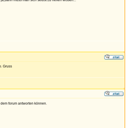
ja,dann muss man sich selbst zu helfen wissen...
o. Gruss
us dem forum antworten können.