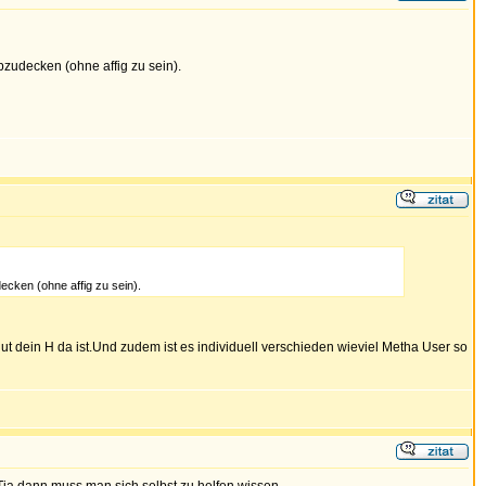
zudecken (ohne affig zu sein).
ecken (ohne affig zu sein).
t dein H da ist.Und zudem ist es individuell verschieden wieviel Metha User so