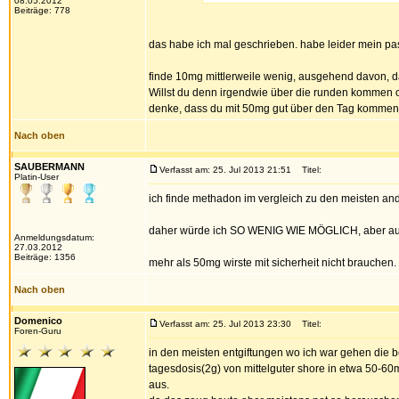
08.05.2012
Beiträge: 778
das habe ich mal geschrieben. habe leider mein pa
finde 10mg mittlerweile wenig, ausgehend davon, 
Willst du denn irgendwie über die runden kommen od
denke, dass du mit 50mg gut über den Tag kommen sol
Nach oben
SAUBERMANN
Verfasst am: 25. Jul 2013 21:51
Titel:
Platin-User
ich finde methadon im vergleich zu den meisten ander
daher würde ich SO WENIG WIE MÖGLICH, aber auch 
Anmeldungsdatum:
27.03.2012
Beiträge: 1356
mehr als 50mg wirste mit sicherheit nicht brauchen.
Nach oben
Domenico
Verfasst am: 25. Jul 2013 23:30
Titel:
Foren-Guru
in den meisten entgiftungen wo ich war gehen die b
tagesdosis(2g) von mittelguter shore in etwa 50-
aus.