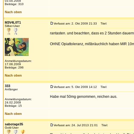
03.04.2009
Beiträge: 310
Nach oben
M3V4L0T1
Verfasst am: 2. Okt 2009 21:33
Titel:
Silber-User
rantasten. und beachten, dass es 2 Stunden dauern 
OHNE Opiattoleranz, mißbräuchlich haben MIR 10m
Anmeldungsdatum:
17.08.2009
Beiträge: 296
Nach oben
333
Verfasst am: 5. Okt 2009 14:12
Titel:
Anfänger
Habe mal 50mg genommen, reichen aus.
Anmeldungsdatum:
24.02.2009
Beiträge: 15
Nach oben
sabotage35
Verfasst am: 24. Jul 2013 21:01
Titel:
Gold-User