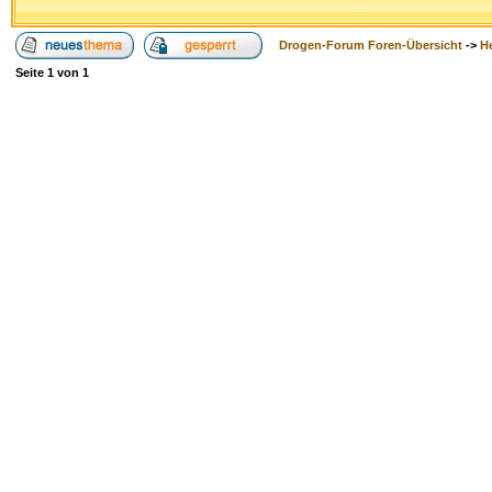
Drogen-Forum Foren-Übersicht
->
H
Seite
1
von
1