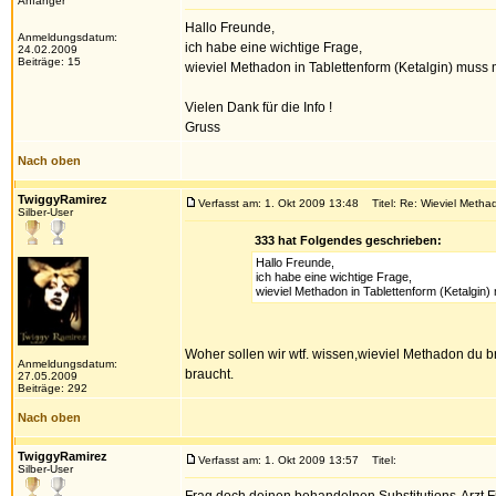
Anfänger
Hallo Freunde,
Anmeldungsdatum:
ich habe eine wichtige Frage,
24.02.2009
Beiträge: 15
wieviel Methadon in Tablettenform (Ketalgin) muss 
Vielen Dank für die Info !
Gruss
Nach oben
TwiggyRamirez
Verfasst am: 1. Okt 2009 13:48
Titel: Re: Wieviel Methad
Silber-User
333 hat Folgendes geschrieben:
Hallo Freunde,
ich habe eine wichtige Frage,
wieviel Methadon in Tablettenform (Ketalgin
Woher sollen wir wtf. wissen,wieviel Methadon du b
Anmeldungsdatum:
braucht.
27.05.2009
Beiträge: 292
Nach oben
TwiggyRamirez
Verfasst am: 1. Okt 2009 13:57
Titel:
Silber-User