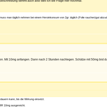
e Beschreibung stimmt auch also stell ich die Frage hier nochmal.
) muss man täglich nehmen bei einem Heroinkonsum von 2gr. täglich (Folie rauchen)gut abzud
ben. Mit 10mg anfangen. Dann nach 2 Stunden nachlegen. Schätze mit 50mg bist d
dauern kann, bis die Wirkung einsetzt.
IR 10mg ausgereicht.