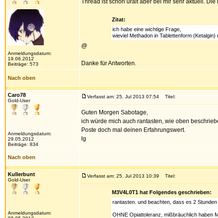
Thread ist schon uralt aber bei mir sehr aktuell. Di
Zitat:
ich habe eine wichtige Frage,
wieviel Methadon in Tablettenform (Ketalgin
@
Anmeldungsdatum:
19.06.2012
Danke für Antworten.
Beiträge: 573
Nach oben
Caro78
Verfasst am: 25. Jul 2013 07:54
Titel:
Gold-User
Guten Morgen Sabotage,
ich würde mich auch rantasten, wie oben beschrie
Poste doch mal deinen Erfahrungswert.
Anmeldungsdatum:
lg
29.05.2012
Beiträge: 834
Nach oben
Kullerbunt
Verfasst am: 25. Jul 2013 10:39
Titel:
Gold-User
M3V4L0T1 hat Folgendes geschrieben:
rantasten. und beachten, dass es 2 Stunden 
Anmeldungsdatum:
OHNE Opiattoleranz, mißbräuchlich haben M