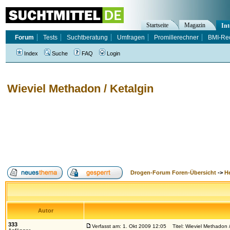
Startseite
Magazin
Int
Forum
Tests
Suchtberatung
Umfragen
Promillerechner
BMI-Re
Index
Suche
FAQ
Login
Wieviel Methadon / Ketalgin
Drogen-Forum Foren-Übersicht
->
H
Autor
333
Verfasst am: 1. Okt 2009 12:05
Titel: Wieviel Methadon /