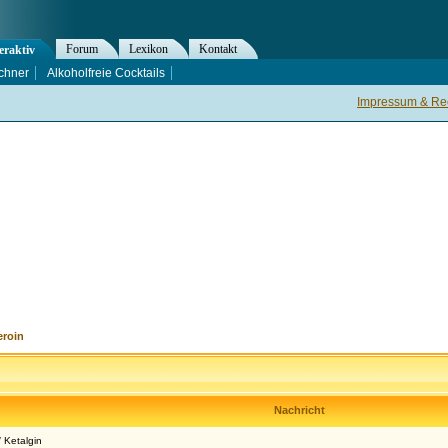
Forum
Lexikon
Kontakt
eraktiv
chner
Alkoholfreie Cocktails
Impressum & Rec
eroin
Nachricht
 Ketalgin