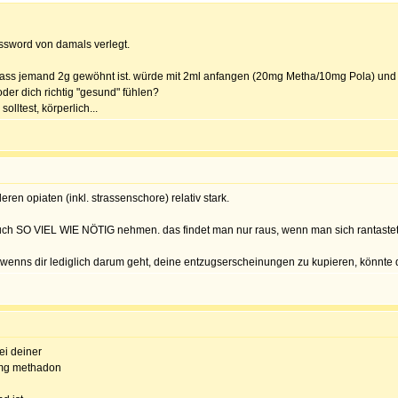
ssword von damals verlegt.
dass jemand 2g gewöhnt ist. würde mit 2ml anfangen (20mg Metha/10mg Pola) und
er dich richtig "gesund" fühlen?
ltest, körperlich...
en opiaten (inkl. strassenschore) relativ stark.
SO VIEL WIE NÖTIG nehmen. das findet man nur raus, wenn man sich rantastet. f
 wenns dir lediglich darum geht, deine entzugserscheinungen zu kupieren, könnte d
ei deiner
60mg methadon