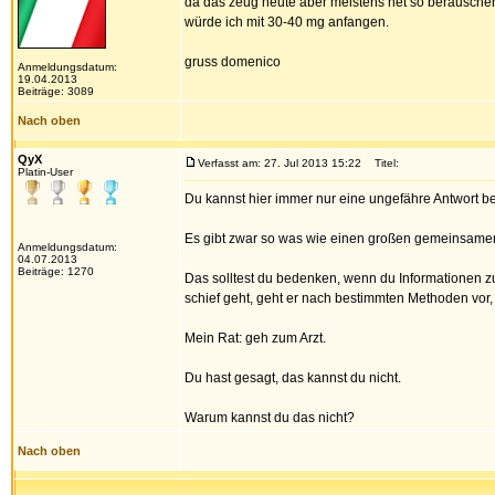
da das zeug heute aber meistens net so berauschen
würde ich mit 30-40 mg anfangen.
gruss domenico
Anmeldungsdatum:
19.04.2013
Beiträge: 3089
Nach oben
QyX
Verfasst am: 27. Jul 2013 15:22
Titel:
Platin-User
Du kannst hier immer nur eine ungefähre Antwort be
Es gibt zwar so was wie einen großen gemeinsamen
Anmeldungsdatum:
04.07.2013
Beiträge: 1270
Das solltest du bedenken, wenn du Informationen zu 
schief geht, geht er nach bestimmten Methoden vo
Mein Rat: geh zum Arzt.
Du hast gesagt, das kannst du nicht.
Warum kannst du das nicht?
Nach oben