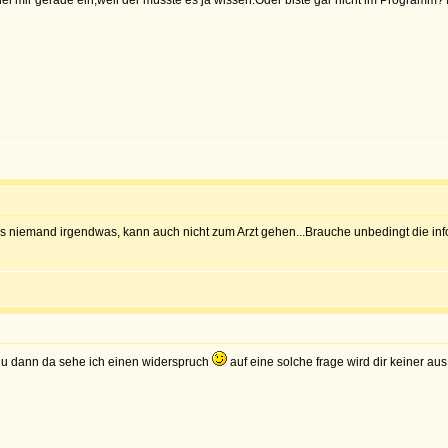
el mir gerade ein,weil der müsste es ja wissen.Oder biste gar nicht im Programm?T
s niemand irgendwas, kann auch nicht zum Arzt gehen...Brauche unbedingt die inf
du dann da sehe ich einen widerspruch
auf eine solche frage wird dir keiner a