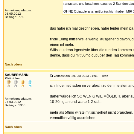
rantasten. und beachten, dass es 2 Stunden daue
Anmeldungsdatum:
OHNE Opiattoleranz, mißbräuchlich haben MIR 
08.05.2012
Beiträge: 778
das habe ich mal geschrieben. habe leider mein pa
finde 10mg mittlerweile wenig, ausgehend davon, 
einen ml mehr.
Willst du denn irgendwie über die runden kommen od
denke, dass du mit 50mg gut über den Tag kommen sol
Nach oben
SAUBERMANN
Verfasst am: 25. Jul 2013 21:51
Titel:
Platin-User
ich finde methadon im vergleich zu den meisten ander
daher würde ich SO WENIG WIE MÖGLICH, aber auch
Anmeldungsdatum:
10-20mg an und warte 1-2 std...
27.03.2012
Beiträge: 1356
mehr als 50mg wirste mit sicherheit nicht brauchen
vermutlich völlig ausreichen...
Nach oben