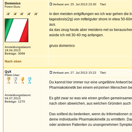
Domenico
Verfasst am: 25. Jul 2013 23:30
Titel:
Foren-Guru
in den meisten entgiftungen wo ich war gehen die b
tagesdosis(2g) von mittelguter shore in etwa 50-
aus.
da das zeug heute aber meistens net so berauschen
würde ich mit 30-40 mg anfangen.
gruss domenico
Anmeldungsdatum:
19.04.2013
Beiträge: 3089
Nach oben
QyX
Verfasst am: 27. Jul 2013 15:22
Titel:
Platin-User
Du kannst hier immer nur eine ungefähre Antwort be
Pharmakokinetik bei einem einzelnen Menschen betr
Anmeldungsdatum:
Es gibt zwar so was wie einen großen gemeinsamen 
04.07.2013
Beiträge: 1270
nach oben abweichen, aus welchen Gründen auch 
Das solltest du bedenken, wenn du Informationen zu
deine individuelle Pharmakokinetik zu ermitteln. Da
oder anderen Patienten zu unangenehmen Sympto