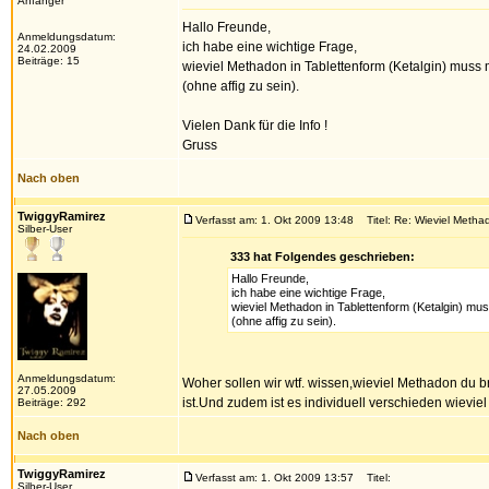
Anfänger
Hallo Freunde,
Anmeldungsdatum:
ich habe eine wichtige Frage,
24.02.2009
Beiträge: 15
wieviel Methadon in Tablettenform (Ketalgin) muss
(ohne affig zu sein).
Vielen Dank für die Info !
Gruss
Nach oben
TwiggyRamirez
Verfasst am: 1. Okt 2009 13:48
Titel: Re: Wieviel Methad
Silber-User
333 hat Folgendes geschrieben:
Hallo Freunde,
ich habe eine wichtige Frage,
wieviel Methadon in Tablettenform (Ketalgin) m
(ohne affig zu sein).
Anmeldungsdatum:
Woher sollen wir wtf. wissen,wieviel Methadon du 
27.05.2009
ist.Und zudem ist es individuell verschieden wievie
Beiträge: 292
Nach oben
TwiggyRamirez
Verfasst am: 1. Okt 2009 13:57
Titel:
Silber-User