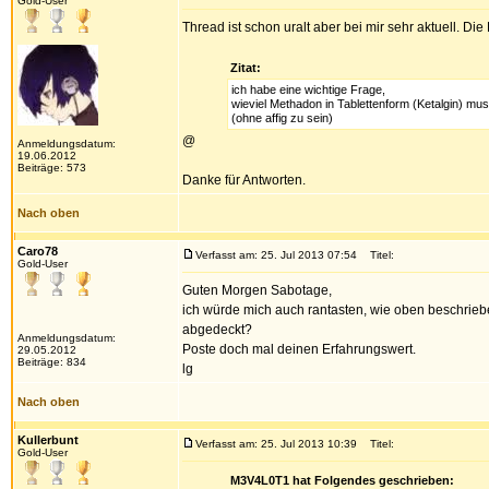
Gold-User
Thread ist schon uralt aber bei mir sehr aktuell. Di
Zitat:
ich habe eine wichtige Frage,
wieviel Methadon in Tablettenform (Ketalgin) m
(ohne affig zu sein)
@
Anmeldungsdatum:
19.06.2012
Beiträge: 573
Danke für Antworten.
Nach oben
Caro78
Verfasst am: 25. Jul 2013 07:54
Titel:
Gold-User
Guten Morgen Sabotage,
ich würde mich auch rantasten, wie oben beschrie
abgedeckt?
Anmeldungsdatum:
Poste doch mal deinen Erfahrungswert.
29.05.2012
Beiträge: 834
lg
Nach oben
Kullerbunt
Verfasst am: 25. Jul 2013 10:39
Titel:
Gold-User
M3V4L0T1 hat Folgendes geschrieben: