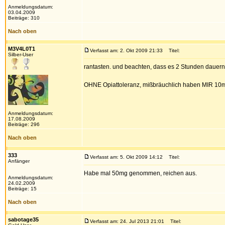
Anmeldungsdatum:
03.04.2009
Beiträge: 310
Nach oben
M3V4L0T1
Verfasst am: 2. Okt 2009 21:33
Titel:
Silber-User
rantasten. und beachten, dass es 2 Stunden dauern 
OHNE Opiattoleranz, mißbräuchlich haben MIR 10m
Anmeldungsdatum:
17.08.2009
Beiträge: 296
Nach oben
333
Verfasst am: 5. Okt 2009 14:12
Titel:
Anfänger
Habe mal 50mg genommen, reichen aus.
Anmeldungsdatum:
24.02.2009
Beiträge: 15
Nach oben
sabotage35
Verfasst am: 24. Jul 2013 21:01
Titel: