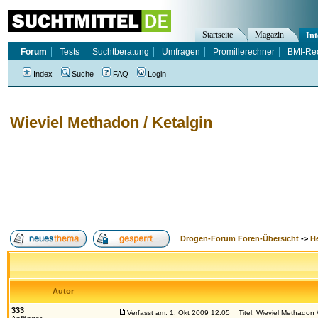
Startseite
Magazin
Int
Forum
Tests
Suchtberatung
Umfragen
Promillerechner
BMI-Re
Index
Suche
FAQ
Login
Wieviel Methadon / Ketalgin
Drogen-Forum Foren-Übersicht
->
H
Autor
333
Verfasst am: 1. Okt 2009 12:05
Titel: Wieviel Methadon /