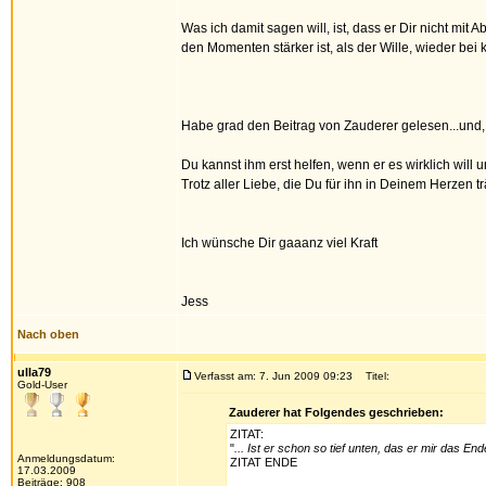
Was ich damit sagen will, ist, dass er Dir nicht mit A
den Momenten stärker ist, als der Wille, wieder bei k
Habe grad den Beitrag von Zauderer gelesen...und, e
Du kannst ihm erst helfen, wenn er es wirklich will u
Trotz aller Liebe, die Du für ihn in Deinem Herzen t
Ich wünsche Dir gaaanz viel Kraft
Jess
Nach oben
ulla79
Verfasst am: 7. Jun 2009 09:23
Titel:
Gold-User
Zauderer hat Folgendes geschrieben:
ZITAT:
"
... Ist er schon so tief unten, das er mir das End
Anmeldungsdatum:
ZITAT ENDE
17.03.2009
Beiträge: 908