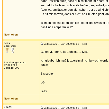
habe, letztlich auch, dass er nicht mehr im Knast is
wert ist. Er hatte ein schreckliche Vergangenheit, w
Aber warum lässt er den Menschen, der es wirklich g
Es tut mir so weh, dass er nicht ans Telefon geht, abe
Ist mein heiles Leben, bin ich selber, dass was er g
das Ende ersparen will?
Nach oben
Jess
Verfasst am: 7. Jun 2009 08:35
Titel:
Silber-User
Guten Morgen Ulla.....oh man....Mist!
Ich glaube, ich muß jetzt erstmal richtig wach wer
Anmeldungsdatum:
fühlst....
22.02.2009
Beiträge: 298
Bis später
LG
Jess
Nach oben
ulla79
Verfasst am: 7. Jun 2009 08:50
Titel: