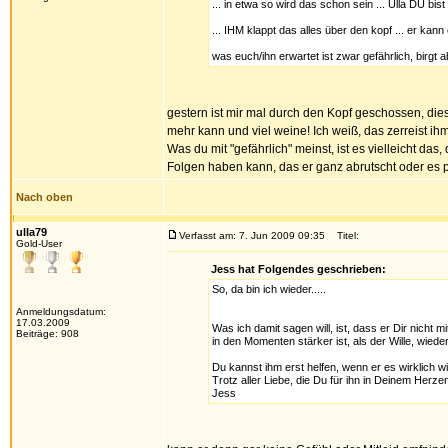
... in etwa so wird das schon sein ... Ulla DU bist
... IHM klappt das alles über den kopf ... er kann 
was euch/ihn erwartet ist zwar gefährlich, birgt 
gestern ist mir mal durch den Kopf geschossen, dies
mehr kann und viel weine! Ich weiß, das zerreist ih
Was du mit "gefährlich" meinst, ist es vielleicht das
Folgen haben kann, das er ganz abrutscht oder e
Nach oben
ulla79
Verfasst am: 7. Jun 2009 09:35
Titel:
Gold-User
Jess hat Folgendes geschrieben:
So, da bin ich wieder.....
Anmeldungsdatum:
17.03.2009
Was ich damit sagen will, ist, dass er Dir nicht m
Beiträge: 908
in den Momenten stärker ist, als der Wille, wieder
Du kannst ihm erst helfen, wenn er es wirklich wil
Trotz aller Liebe, die Du für ihn in Deinem Herz
Jess