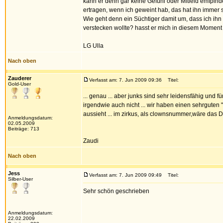
kann er denn gar keine Gefühl oder Mitleid emfpinde
ertragen, wenn ich geweint hab, das hat ihn immer s
Wie geht denn ein Süchtiger damit um, dass ich ihn 
verstecken wollte? hasst er mich in diesem Moment
LG Ulla
Nach oben
Zauderer
Verfasst am: 7. Jun 2009 09:36
Titel:
Gold-User
... genau ... aber junks sind sehr leidensfähig und f
irgendwie auch nicht ... wir haben einen sehrguten 
aussieht ... im zirkus, als clownsnummer,wäre das D
Anmeldungsdatum:
02.05.2009
Beiträge: 713
Zaudi
Nach oben
Jess
Verfasst am: 7. Jun 2009 09:49
Titel:
Silber-User
Sehr schön geschrieben
Anmeldungsdatum:
22.02.2009