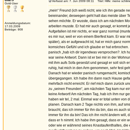
ulla79
Verfasst am: 7. Jun 2009 08:11
Titel: Hilfe: meine schli
Gold-User
„mein“ Freund (ich weiß nicht, wie ich ihn gerade n
beieinander, deswegen geht halt das meiste über Tel
sehen möchte. Er wusste, dass ich am nächsten Morg
Anmeldungsdatum:
arbeiten musste. Er hat mir auch gesagt, er kommt je
17.03.2009
Beiträge: 908
Aufgefallen ist mir nichts, er war ganz normal (munt
es mir nur, weil er von einem Bierfest kam. Er war
später), als er aufgewacht ist, hat er mich ganz nor
komsiches Gefühl und ich glaube er hat erbrochen.
panisch „hab ich dir irgendwas versprochen?. Ich hab 
war seine Antwort. Dann ist er bei mir in der Wohn
mit ihm aufs Sofa gesestzt und gesagt er soll sich 
ruhig, hat mich in den Arm genommen, sehr fest geh
Danach hat er wieder panisch rumgemacht, komischer
übergegangen. Ich habe ihn dann nach Hause gefahre
mehrfach nicht erreicht. Er rief mich dann zurück u
zu „seinen Freunden“, am nächsten Tag kam nur ein
keine Antwort! Am nächsten Tag, hab ich ihm nur ge
haben wir tel, 2 mal. Einmal war er total unten von 
planen. Danach kam 2 Tage nichts von ihm, auf sms v
braucht, das ich immer für ihn da bin, das es auch s
immer für ihn da bin! Das ich ihn nicht ändern will,
dass er h nimmt. Ich habe ihm gesagt, dass er ein we
oder wie er während seines Knastaufenthaltes, die e