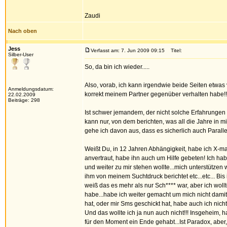
Zaudi
Nach oben
Jess
Verfasst am: 7. Jun 2009 09:15
Titel:
Silber-User
So, da bin ich wieder.....
Also, vorab, ich kann irgendwie beide Seiten etwas
Anmeldungsdatum:
korrekt meinem Partner gegenüber verhalten habe!!
22.02.2009
Beiträge: 298
Ist schwer jemandem, der nicht solche Erfahrungen 
kann nur, von dem berichten, was all die Jahre in 
gehe ich davon aus, dass es sicherlich auch Parallele
Weißt Du, in 12 Jahren Abhängigkeit, habe ich X-ma
anvertraut, habe ihn auch um Hilfe gebeten! Ich habe
und weiter zu mir stehen wollte...mich unterstützen
ihm von meinem Suchtdruck berichtet etc...etc... B
weiß das es mehr als nur Sch**** war, aber ich wol
habe...habe ich weiter gemacht um mich nicht damit
hat, oder mir Sms geschickt hat, habe auch ich nicht
Und das wollte ich ja nun auch nicht!!! Insgeheim, 
für den Moment ein Ende gehabt...Ist Paradox, aber, 