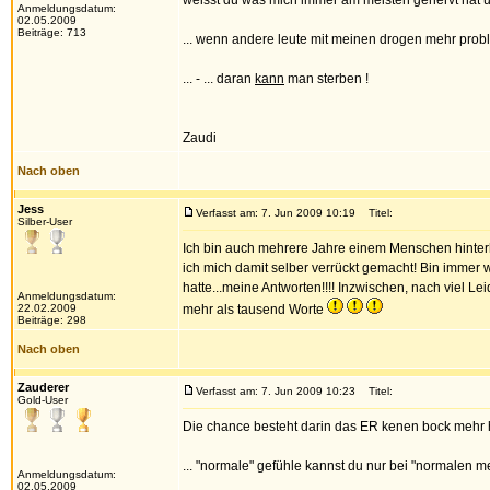
weisst du was mich immer am meisten genervt hat un
Anmeldungsdatum:
02.05.2009
Beiträge: 713
... wenn andere leute mit meinen drogen mehr probl
... - ... daran
kann
man sterben !
Zaudi
Nach oben
Jess
Verfasst am: 7. Jun 2009 10:19
Titel:
Silber-User
Ich bin auch mehrere Jahre einem Menschen hinterhe
ich mich damit selber verrückt gemacht! Bin immer
hatte...meine Antworten!!!! Inzwischen, nach viel 
Anmeldungsdatum:
22.02.2009
mehr als tausend Worte
Beiträge: 298
Nach oben
Zauderer
Verfasst am: 7. Jun 2009 10:23
Titel:
Gold-User
Die chance besteht darin das ER kenen bock mehr ha
... "normale" gefühle kannst du nur bei "normalen me
Anmeldungsdatum:
02.05.2009