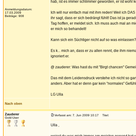
hab, ist es immer schlimmer geworden, er ist wohl k
Anmeldungsdatum:
Ich will nur einfach mal mit ihm reden! Weil ich D
17.03.2009
Beiträge: 908
ihr sagt, dass er sich bedrängt fühlt! Das ist ja ger
Tag hoffen, er meldet sich. Ich muss auch mal an m
er mich so behandelt!
Kann sich ein Süchtiger nicht auf so was einlassen
Es k... mich an, dass er zu allen rennt, die ihm ni
ignoriert er.
@ zauderer: Was hast du mit "Birgt chancen" Gemei
Das mit dem Leidensdruck verstehe ich nicht so ganz (
anders. Aber hat er denn gar kein "normales" Gefüh
LG Ulla
Nach oben
Zauderer
Verfasst am: 7. Jun 2009 10:17
Titel:
Gold-User
Ulla ,