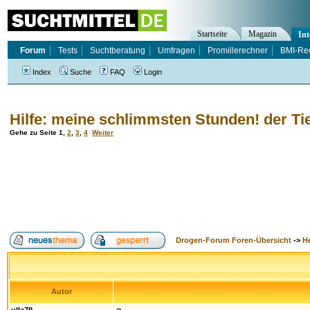
Startseite
Magazin
Int
Forum
Tests
Suchtberatung
Umfragen
Promillerechner
BMI-Re
Index
Suche
FAQ
Login
Hilfe: meine schlimmsten Stunden! der Ti
Gehe zu Seite
1
,
2
,
3
,
4
Weiter
Drogen-Forum Foren-Übersicht
->
H
Autor