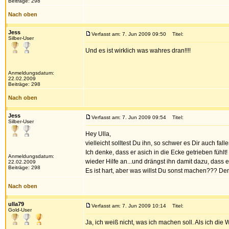
Beiträge: 298
Nach oben
Jess
Verfasst am: 7. Jun 2009 09:50
Titel:
Silber-User
Und es ist wirklich was wahres dran!!!!
Anmeldungsdatum:
22.02.2009
Beiträge: 298
Nach oben
Jess
Verfasst am: 7. Jun 2009 09:54
Titel:
Silber-User
Hey Ulla,
vielleicht solltest Du ihn, so schwer es Dir auch fall
Ich denke, dass er asich in die Ecke getrieben fühlt
Anmeldungsdatum:
wieder Hilfe an...und drängst ihn damit dazu, dass e
22.02.2009
Beiträge: 298
Es ist hart, aber was willst Du sonst machen??? Denn,
Nach oben
ulla79
Verfasst am: 7. Jun 2009 10:14
Titel:
Gold-User
Ja, ich weiß nicht, was ich machen soll. Als ich d