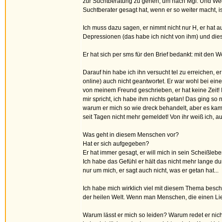
zur Suchtberatung zu gehen, um nach Mgl. Und Wege
Suchtberater gesagt hat, wenn er so weiter macht, i
Ich muss dazu sagen, er nimmt nicht nur H, er hat a
Depressionen (das habe ich nicht von ihm) und die
Er hat sich per sms für den Brief bedankt: mit den Wo
Darauf hin habe ich ihn versucht tel zu erreichen, 
online) auch nicht geantwortet. Er war wohl bei ein
von meinem Freund geschrieben, er hat keine Zeit! I
mir spricht, ich habe ihm nichts getan! Das ging so
warum er mich so wie dreck behandelt, aber es kam 
seit Tagen nicht mehr gemeldet! Von ihr weiß ich, 
Was geht in diesem Menschen vor?
Hat er sich aufgegeben?
Er hat immer gesagt, er will mich in sein Scheißlebe
Ich habe das Gefühl er hält das nicht mehr lange du
nur um mich, er sagt auch nicht, was er getan hat...
Ich habe mich wirklich viel mit diesem Thema besch
der heilen Welt. Wenn man Menschen, die einen Lieb
Warum lässt er mich so leiden? Warum redet er nicht