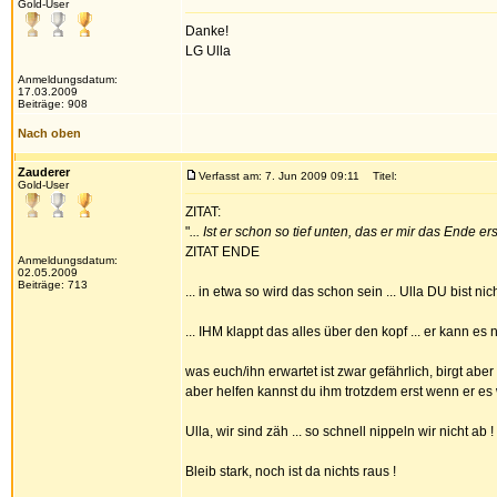
Gold-User
Danke!
LG Ulla
Anmeldungsdatum:
17.03.2009
Beiträge: 908
Nach oben
Zauderer
Verfasst am: 7. Jun 2009 09:11
Titel:
Gold-User
ZITAT:
"
... Ist er schon so tief unten, das er mir das Ende er
ZITAT ENDE
Anmeldungsdatum:
02.05.2009
Beiträge: 713
... in etwa so wird das schon sein ... Ulla DU bist nic
... IHM klappt das alles über den kopf ... er kann es n
was euch/ihn erwartet ist zwar gefährlich, birgt aber
aber helfen kannst du ihm trotzdem erst wenn er es w
Ulla, wir sind zäh ... so schnell nippeln wir nicht ab
Bleib stark, noch ist da nichts raus !